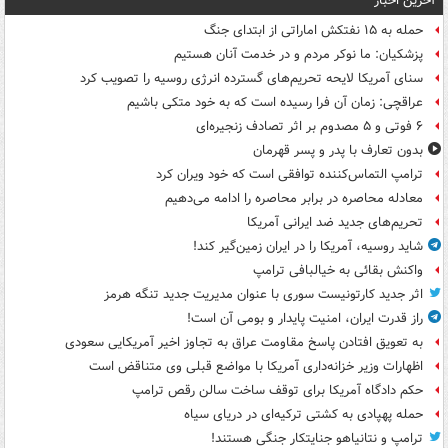
آخرین اخبار
حمله به ۱۵ نفتکش‌ اماراتی از ابتدای جنگ
پزشکیان: ما نوکر مردم و در خدمت آنان هستیم
سنای آمریکا لایحه تحریم‌های گسترده انرژی روسیه را تصویب کرد
عراقچی: زمان آن فرا رسیده است که به خود متکی باشیم
۶ فوتی و ۵ مصدوم بر اثر تصادف زنجیره‌ای
بدون تعارف با پدر و پسر قهرمان
ترامپ التماس‌کننده توافقی است که خود ویران کرد
معادله محاصره در برابر محاصره را ادامه می‌دهیم
تحریم‌های جدید ضد ایرانی آمریکا
شاید روسیه، آمریکا را در ایران زمین‌گیر کند!
واکنش بقائی به خیالبافی ترامپ
اثر جدید کارتونیست سوری با عنوان مدیریت جدید تنگه هرمز
راز قدرت ایران، امنیت پایدار و بومی آن است!
به تعویق افتادن پاسخ مقاومت عراق به تجاوز اخیر آمریکایی سعودی
اظهارات وزیر خزانه‌داری آمریکا با مواضع قبلی وی متناقض است
حکم دادگاه آمریکا برای توقف ساخت سالن رقص ترامپ
حمله پهپادی به کشتی ترکیه‌ای در دریای سیاه
ترامپ و نتانیاهو جنایتکار جنگی هستند!