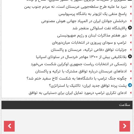
نبرد ما علیه طرح سلطه‌جویی عربستان است، نه مردم جنوب یمن
پاسخ منفی یک لژیونر به باشگاه پرسپولیس
درخشش جوانان ایران در المپیاد جهانی هوش مصنوعی
پالایشگاه نفت اسلواکی منفجر شد
دور هفتم مذاکرات لبنان و رژیم صهیونیستی
ترامپ و سودای پیروزی در انتخابات میان‌دوره‌ای
جزئیات توافق دفاعی ترکیه، عربستان و پاکستان
بلاتکلیفی بیش از ۱۳۰۰ مهاجر خردسال در سئوتای اسپانیا
زلنسکی در انتخابات ریاست جمهوری اوکراین شکست می‌خورد
ادعاهای عربستان درباره توافق مشترک با ترکیه و پاکستان
چگونه جنگ ترامپ با دانشگاه‌ها به شکست کاخ سفید ختم شد؟
پشت پرده توافق جدید ایران؛ تاکتیک یا استراتژی؟
ادعای تکراری ترامپ درمورد تمایل ایران برای دستیابی به توافق
سلامت
ت