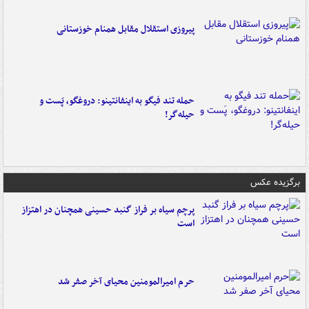
پیروزی استقلال مقابل همنام خوزستانی
حمله تند فیگو به اینفانتینو: دروغگو، پَست‌ و
حیله‌گر!
برگزیده عکس
پرچم سیاه بر فراز گنبد حسینی همچنان در اهتزاز
است
حرم امیرالمومنین محیای آخر صفر شد