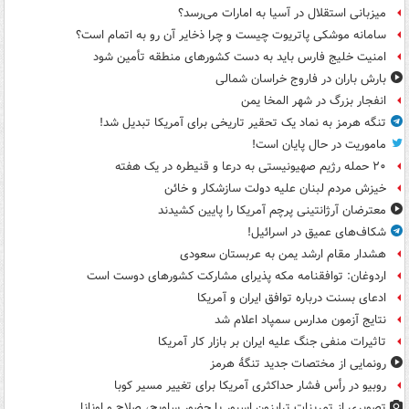
میزبانی استقلال در آسیا به امارات می‌رسد؟
سامانه موشکی پاتریوت چیست و چرا ذخایر آن رو به اتمام است؟
امنیت خلیج فارس باید به دست کشورهای منطقه تأمین شود
بارش باران در فاروج خراسان شمالی
انفجار بزرگ در شهر المخا یمن
تنگه هرمز به نماد یک تحقیر تاریخی برای آمریکا تبدیل شد!
ماموریت در حال پایان است!
۲۰ حمله رژیم صهیونیستی به درعا و قنیطره در یک هفته
خیزش مردم لبنان علیه دولت سازشکار و خائن
معترضان آرژانتینی پرچم آمریکا را پایین کشیدند
شکاف‌های عمیق در اسرائیل!
هشدار مقام ارشد یمن به عربستان سعودی
اردوغان: توافقنامه مکه پذیرای مشارکت کشورهای دوست است
ادعای بسنت درباره توافق ایران و آمریکا
نتایج آزمون مدارس سمپاد اعلام شد
تاثیرات منفی جنگ علیه ایران بر بازار کار آمریکا
رونمایی از مختصات جدید تنگۀ هرمز
روبیو در رأس فشار حداکثری آمریکا برای تغییر مسیر کوبا
تصویری از تمرینات ترابزون اسپور با حضور ساویچ، صلاح و اونانا