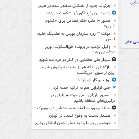
جزئیات جدید از نفتکش منفجر شده در هرمز
راهبرد ایران "پنتاگون" را شکست می‌دهد
صدور ۱۰ فقره حکم قصاص برای «کلثوم
اکبری»
مهلت ۳ روزه سازمان بورس به هلدینگ خلیج
فارس
یانی صفر
وکیل ترامپ در پرونده حق‌السکوت، وزیر
دادگستری شد
سردار علی عظمایی در کنار دو فرمانده شهید
بازگشایی تنگه هرمز منوط به پذیرش شروط
ایران از سوی آمریکاست
روز خبرنگار نامبارک!
حتی اوکراین هم به ترکیه حمله کرد
مسرور بارزانی: نمی خواهیم طرفی در
درگیری‌های منطقه باشیم
لحظه برخورد صاعقه به ساختمانی در نیویورک
هشدار نسبت به وفوع تندباد در تهران
خوشبینی بارسلونا به عملی شدن انتقال رودری