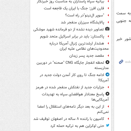
بیانیه سپاه پاسداران به مناسبت روز خبرنگار
فارن افرز: جنگ با ایران یک فاجعه است
 به سمت
"سوپر ال‌نینو"در راه است؟
ه جنوبی
پالایشگاه سیزران منفجر شد
تصاویر دیده‌ نشده از دو فرمانده شهید موشکی
پاکستان: باید در برابر اسرائیل متحد شویم
شور خبر
هشدار ارشدترین ژنرال آمریکا درباره
محدودیت‌های نظامی علیه ایران
مقصد جدید پسر زیدان
لحظه انفجار جایگاه CNG "صحنه" در دوربین
مداربسته
ادامه جنگ تا روی کار آمدن دولت جدید در
آمریکا!
جزئیات جدید از نفتکش منفجر شده در هرمز
پاسخ معنادار هوافضای سپاه به تهدیدات
آمریکایی‌ها
از این به بعد دیگر نامه‌های استقلال را امضا
نمی‌کنم
کامیون با راننده ۸ ساله در اصفهان توقیف شد
حتی اوکراین هم به ترکیه حمله کرد