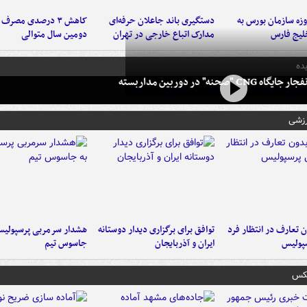
لت ۳ روزه سازمان بورس به
دستگیری باند جاعلان حرفه‌ای
کاهش ۳ درصدی مصرف
لیج فارس
مدارک اتباع خارجی در تهران
دومین سال متوالی
ده
 CNG "صحنه" در دوربین مداربسته
رزشی
 تعارف در انتظار فرد
توافق برای برگزاری دیدار دوستانه
هشدار سرمربی پرسپولیس
پولیس
ایران و آذربایجان
جاسوس تیم
عکس