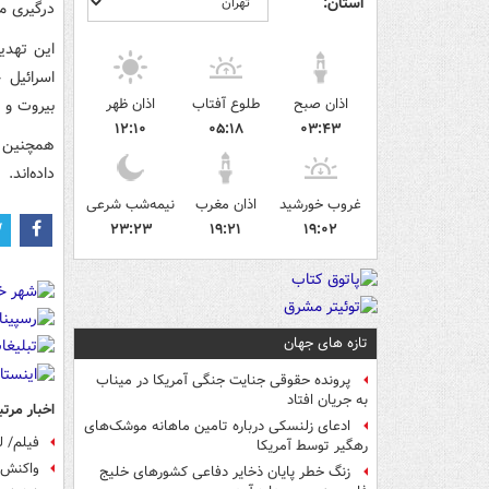
استان:
درگیری مد
این تهدی
اسرائیل 
اذان صبح
طلوع آفتاب
اذان ظهر
بیروت و 
۱۲:۱۰
۰۵:۱۸
۰۳:۴۳
همچنین ر
داده‌اند.
غروب خورشید
اذان مغرب
نیمه‌شب شرعی
۲۳:۲۳
۱۹:۲۱
۱۹:۰۲
تازه های جهان
پرونده حقوقی جنایت جنگی آمریکا در میناب
به جریان افتاد
اخبار مرتب
ادعای زلنسکی درباره تامین ماهانه موشک‌های
فیلم/ 
رهگیر توسط آمریکا
واکنش 
زنگ خطر پایان ذخایر دفاعی کشورهای خلیج