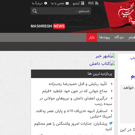
RSS
آرشیو
تماس با ما
دربارهٔ ما
MASHREGH
NEWS
یلم
دیدگاه
پیوندها
بازار
اپ
پربازدیدترین ها
م
تأیید ربایش و قتل حمیدرضا رجب‌زاده
مداح جوانی که در خون خود غلطید +فیلم
درگیری اعضای داعش و نیروهای جولانی در
سیده زینب
استقرار انبوه «دی‌اف‑۱۷» و پایان عصر پدافند
آمریکا +عکس
پزشکیان: جنایات امروز واشنگتن را هم محکوم
ا در این
کنید