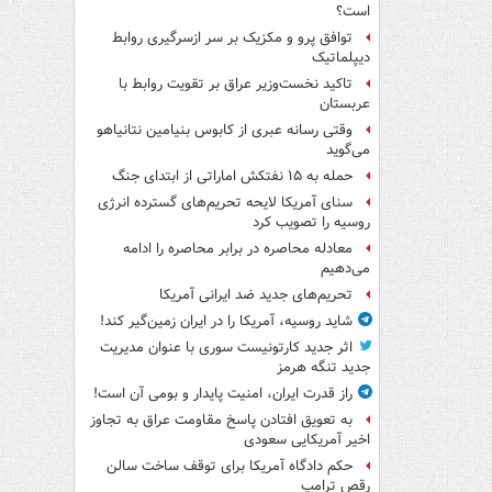
است؟
توافق پرو و مکزیک بر سر ازسرگیری روابط
دیپلماتیک
تاکید نخست‌وزیر عراق بر تقویت روابط با
عربستان
وقتی رسانه عبری از کابوس بنیامین نتانیاهو
می‌گوید
حمله به ۱۵ نفتکش‌ اماراتی از ابتدای جنگ
سنای آمریکا لایحه تحریم‌های گسترده انرژی
روسیه را تصویب کرد
معادله محاصره در برابر محاصره را ادامه
می‌دهیم
تحریم‌های جدید ضد ایرانی آمریکا
شاید روسیه، آمریکا را در ایران زمین‌گیر کند!
اثر جدید کارتونیست سوری با عنوان مدیریت
جدید تنگه هرمز
راز قدرت ایران، امنیت پایدار و بومی آن است!
به تعویق افتادن پاسخ مقاومت عراق به تجاوز
اخیر آمریکایی سعودی
حکم دادگاه آمریکا برای توقف ساخت سالن
رقص ترامپ