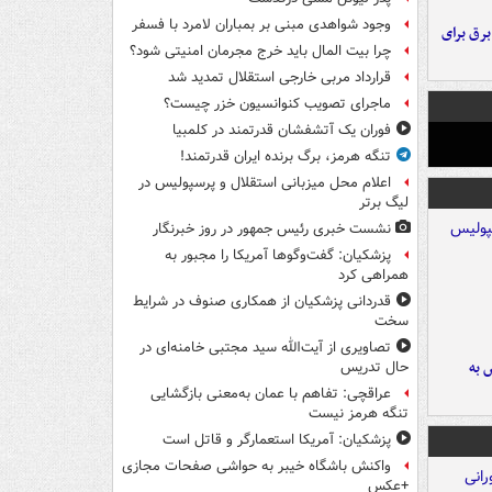
وجود شواهدی مبنی بر بمباران لامرد با فسفر
 برق برای
چرا بیت المال باید خرج مجرمان امنیتی شود؟
قرارداد مربی خارجی استقلال تمدید شد
ماجرای تصویب کنوانسیون خزر چیست؟
فوران یک آتشفشان قدرتمند در کلمبیا
تنگه هرمز، برگ برنده ایران قدرتمند!
اعلام محل میزبانی استقلال و پرسپولیس در
لیگ برتر
نشست خبری رئیس جمهور در روز خبرنگار
پزشکیان: گفت‌وگوها آمریکا را مجبور به
همراهی کرد
قدردانی پزشکیان از همکاری صنوف در شرایط
سخت
تصاویری از آیت‌الله سید مجتبی خامنه‌ای در
 به
حال تدریس
عراقچی: تفاهم با عمان به‌معنی بازگشایی
تنگه هرمز نیست
پزشکیان: آمریکا استعمارگر و قاتل است
واکنش باشگاه خیبر به حواشی صفحات مجازی
+عکس