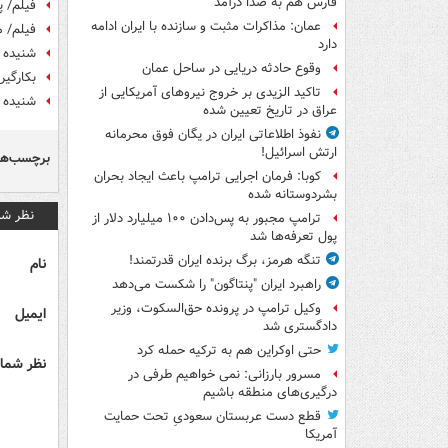
فارس هم به صدا درآمد
فیلم/ پ
عمان: مذاکرات مثبت و سازنده با ایران ادامه
فیلم/ م
دارد
شنیده 
وقوع حادثه دریایی در ساحل عمان
بکارگی
تاکید الزیدی بر خروج نیروهای آمریکایی از
شنیده ش
عراق در تاریخ تعیین شده
نفوذ اطلاعاتی ایران در یگان فوق محرمانه
ارتش اسرائیل!
برچسب‌ها
کوبا: فرمان اجرایی ترامپ باعث ایجاد بحران
بشردوستانه شده
نظر شم
ترامپ مجبور به پس‌دادن ۱۰۰ میلیارد دلار از
پول تعرفه‌ها شد
تنگه هرمز، برگ برنده ایران قدرتمند!
نام
راهبرد ایران "پنتاگون" را شکست می‌دهد
وکیل ترامپ در پرونده حق‌السکوت، وزیر
ایمیل
دادگستری شد
حتی اوکراین هم به ترکیه حمله کرد
نظر شما 
مسرور بارزانی: نمی خواهیم طرفی در
درگیری‌های منطقه باشیم
قطع دست عربستان سعودیِ تحت حمایت
آمریکا