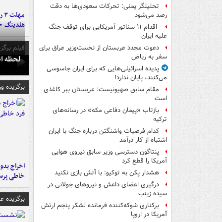
تحلیلگر یمنی: تحرکات سعودی‌ها به دقت
مه
رصد می‌شود
هلدینگ خ
اقدام ۱۱ سناتور آمریکایی برای توقف جنگ
علیه ایران
فیلم برگزی
دعوت مجدد عربستان از نخست‌وزیر عراق برای
سفر به ریاض
لحظه انفجار جایگاه
پدیده اسرائیلی‌هایی که برای ایران جاسوسی
می‌کنند، پایان ندارد!
برگزیده و
مقام سابق صهیونیست: عربستان ببر کاغذی
است
بازتاب «پیمان دفاعی مکه» در رسانه‌های
ترکیه
کدام فرضیات واشنگتن درباره جنگ با ایران
اشتباه از کار درآمد
پنتاگون دسترسی وزیر سابق نیروی هوایی
آمریکا را قطع کرد
اخراج بدون
هشدار پکن به توکیو: با آتش بازی نکنید
خاطی پرس
درگیری اعضای داعش و نیروهای جولانی در
سیده زینب
برگزیده 
برکناری شوکه‌کننده فرمانده لشکر پنجم ارتش
آمریکا در اروپا