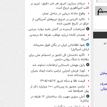
دریادار سیاری: امروز هر خبر دقیق، تیری بر
قلب امپراطوری دروغ است
وقوع حادثه دریایی در ساحل عمان
تاکید الزیدی بر خروج نیروهای آمریکایی از
عراق در تاریخ تعیین شده
اعتراضات گسترده در آلمان علیه دولت مرتس
هشدار کانادا درباره عواقب تعرفه ۵۰ درصدی
آمریکا
نفوذ اطلاعاتی ایران در یگان فوق محرمانه
ارتش اسرائیل!
تأکید دادستان کل کشور بر انسجام ملی برای
مقابله با جنگ روانی دشمن
باران مهمان تابستانی ارتفاعات دماوند شد
کوبا: فرمان اجرایی ترامپ باعث ایجاد بحران
اران
بشردوستانه شده
قیمت طلا و سکه امروز ۱۴۰۵/۰۵/۱۷
ترامپ مجبور به پس‌دادن ۱۰۰ میلیارد دلار از
پول تعرفه‌ها شد
آتش سوزی مهیب یک ساختمان ۱۲ طبقه در
جاکارتا
پدر لیونل مسی درگذشت