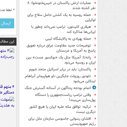
عملیات ارتش پاکستان در خیبرپختونخوا؛ ۸
نفر کشته شدند
*
لطفا عدد م
حمله روسیه به یک کشتی حامل سلاح برای
اوکراین
هیلاری کلینتون: ترامپ نمی‌داند چطور با
ایرانی‌ها مذاکره کند
حمله پهپادی به پالایشگاه لیبی
این مطالب
توضیحات جدید مقاومت عراق درباره تعویق
پاسخ به آمریکا و عربستان
پانه‌تا: آمریکا مثل یک «بوکسور مست» بین
ایران و روسیه می‌دود
پاکستان: باید در برابر اسرائیل متحد شویم
تئودور روزولت جایگزین ناو هواپیمابر آبراهام
لینکلن می‌شود
۴ متهم ق
اتمام بودجه پنتاگون در آستانه گسترش جنگ
دستگیر ش
وقتی ترامپ ریاست‌جمهوری را دستگاه
پول‌سازی می‌بیند!
ترکیه: توافق مکه علیه ایران یا هیچ کشور
دیگری نیست
افشای رسوایی جاسوسی سازمان ملل برای
رژیم صهیونیستی