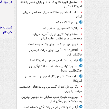
استقرار انبوه «دی‌اف‑۱۷» و پایان عصر پدافند
آمریکا +عکس
ادامه ادعاهای سنتکام درباره محاصره دریایی
ایران
رویای ائتلاف مکه
نشست خبر
پالایشگاه سیزران منفجر شد
خبرنگار
هشدار ارشدترین ژنرال آمریکا درباره
محدودیت‌های نظامی علیه ایران
فارن افرز: جنگ با ایران یک فاجعه است
آتلانتیک: تاب‌آوری ایران دولت ترامپ را
غافلگیر کرد
ترامپ باعث افول هژمونی آمریکا شد!
سندرز: ترامپ نماد فساد، اقتدارگرایی و
جنگ‌طلبی است!
ادامه جنگ تا روی کار آمدن دولت جدید در
آمریکا!
نگرانی تل‌آویو از گسترش پرونده‌های جاسوسی
مرتبط با ایران
نیویورک تایمز: غرب تمایلی به تجهیز اوکراین
به موشک‌های رهگیر ندارد
آیا از نفوذ نتانیاهو در واشنگتن کاسته شده