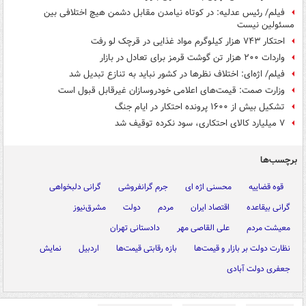
فیلم/ رئیس عدلیه: در کوتاه نیامدن مقابل دشمن هیچ اختلافی بین
مسئولین نیست
احتکار ۷۴۳ هزار کیلوگرم مواد غذایی در قرچک لو رفت
واردات ۲۰۰ هزار تن گوشت قرمز برای تعادل در بازار
فیلم/ اژه‌ای: اختلاف نظرها در کشور نباید به تنازع تبدیل شد
وزارت صمت: قیمت‌های اعلامی خودروسازان غیرقابل قبول است
تشکیل بیش از ۱۶۰۰ پرونده احتکار در ایام جنگ
۷ میلیارد کالای احتکاری، سود نکرده توقیف شد
برچسب‌ها
قوه قضاییه
محسنی اژه ای
جرم گرانفروشی
گرانی دلبخواهی
گرانی بیقاعده
اقتصاد ایران
مردم
دولت
مشرق‌نیوز
معیشت مردم
علی القاصی مهر
دادستانی تهران
نظارت دولت بر بازار و قیمت‌ها
بازه رقابتی قیمت‌ها
اردبیل
نمایش
جعفری دولت آبادی