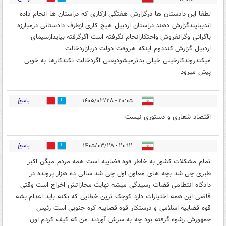
لطفا این دادستان ها درگزارش هفتگی ازکاری که دراستان ها انجام داده
اندببایندگزارش دهند دراستان اردبیل هیچ کاری ازطرف دادستانی درمبارزه
باگرانی وگرانفروش واحتکارانحام نگرفته است اگرگرفته بیایدازسیمای
اردبیل گزارش کنددوم اینکه هروقت دولت دربازاردخالت
میکندروندکارخیلی خیلی بدترمیشودیعنی اگردخالت نکندکارها به خوبی
پیش میرود
پاسخ
۲۰:۰۵ - ۱۴۰۵/۰۳/۲۸
0
0
اقتصاد شعاری و دستوری نیست
پاسخ
۲۰:۱۲ - ۱۴۰۵/۰۳/۲۸
0
0
تمام مشکلات کشور به خاطر قوه قضاییه است همه مردم میگن اکبر
طبری چی شد بچه های معاون اول چی شد سالی ده هزار پرونده در
دادگاه انتظامی قضات رسیدگی میشه نهایت مجازاتش اخراج است وقتی
قاضی این همه اختیارات دارد کوچک ترین خطایی که بکنه باید اعدام بشه
قوه قضاییه اسلامی و درستکار قوه قضاییه کره جنوبی است رئیس
جمهورش رشوه گرفته بود چه به سرش آوردند من که کیف کردم اون