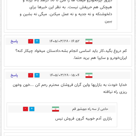
دیروز ایرانخودرو قیمت ها را سی تا 50 درصد بالا برده و
هیچکی هم حریفش نیست. به نظر این خبرها برای
دلخوشنکه و نه جدیه و نه عمل میکنن. میگی نه بشین و
ببین
پاسخ
۱۴:۵۲ - ۱۴۰۵/۰۳/۲۸
0
5
کم دروغ بگید،کار باید اساسی انجام بشه،دادستان میخواد چیکار کنه؟
ایران‌خودرو و سایپا هم برید حتما.
پاسخ
۱۵:۰۴ - ۱۴۰۵/۰۳/۲۸
0
7
خدایا خودت به بازاریها واین گران فروشان محترم رحم کن ...خون وخون
ریزی راه نیافته
حاجی از سه راه جوبشور قم
0
0
بازاری آدم خوبیه گرون فروش نیس