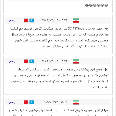
😂😂😂😂😂😂
پاسخ
۱۸:۲۳ - ۱۴۰۵/۰۳/۲۸
2
4
چه ربطی به بازار داره؟؟؟؟ کلا سر مردم میذارید. گرونی توسط دم کلفت
ها انجام میشه که در راس قدرت هستن نه مغازه دار بیچاره برید دنبال
موسس فروشگاه زنجیره ایی بگردید چون دم کلفت هستن انباراشون
1000 تن بالا انبار کردن اگه دنبال مشکل هستید.
پاسخ
۱۸:۲۴ - ۱۴۰۵/۰۳/۲۸
0
0
اول وضع این پزشکان بی سواد را مشخص کنید .پزشکانی که سواد
نوشتن یک دارو رو به صورت کامل ندارند. ‌.نسخه تو فارسی بنویس و
کراوات هم مثل عینک سواد نمیاره غیبگو نیستم ولی مواظب این ستون
پنجم باشید
پاسخ
۱۸:۲۶ - ۱۴۰۵/۰۳/۲۸
0
3
چرا از ایران خودرو شروع نمیکنید. یعنی دادستانها زورشون به ایران خودرو