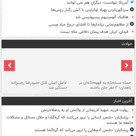
آمریکا نتوانست؛ دیگران هم نمی توانند
سرنگون‌کردن پهپاد اوکراینی با آتش رگبار روس‌ها
هافبک آلومینیوم پرسپولیسی شد
از مظلوم‌نمایی براندازها تا افشای دروغ مراد ویسی
فیدان: ایران هدف پیمان دفاعی مکه نیست
حوادث
حمله مسلحانه به قهوه‌خانه‌ای در
عامل اصلی قتل حمیدرضا رجب‌زاده
گر
زاهدان؛ ۲ نفر جان باختند
دستگیر شد
نا
آخرین اخبار
روایت فرزند شهید لاریجانی از واکنش او به ردصلاحیتش
پزشکیان: دشمن کسانی را ترور می‌کنند که گره‌گشا و حلال مسائل و مشکلات
جامعه ما هستند
پزشکیان: دشمن آدم‌هایی را ترور می‌کند که گره‌گشا هستند