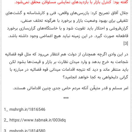
گفته بود: کنترل بازار با بازدیدهای نمایشی مسئولان محقق نمی‌شود.
جلال آفاق تصریح کرد: بازرسی‌های واقعی، فنی و کارشناسانه و گشت‌های
تلفیقی برای بهبود وضعیت بازار و برخورد با هرگونه تخلف صنفی،
گران‌فروشی و احتکار باید تقویت شود و با خاستگاه‌های گران‌سازی برخورد
قاطعانه صورت گیرد. در این زمینه نباید هیچ اغماضی وجود داشته باشد.
[3]
در این وادی اگرچه همچنان از دولت هم انتظار می‌رود که مثل قوه قضائیه
شجاعت به خرج بدهد و وارد میدان نظارت بر بازار و قیمت‌ها بشود لکن
باید منتظر ماند و دید که نتیجه اقدامات میدانی قوه قضائیه در مبارزه با
گرانی دلبخواهی به کجا خواهد انجامید؟
امر مسلم و قدر متیقّن آنکه مردم حامی جدی چنین اقداماتی هستند.
***
1_ mshrgh.ir/1816546
2_ https://www.tabnak.ir/003idq
3_ mshrgh.ir/1814580