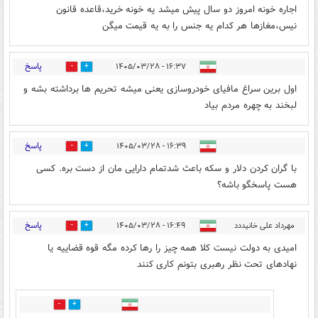
اجاره خونه امروز دو سال پیش میشد یه خونه خرید،قاعده قانون
نیس،مغازها هر کدام یه جنس را به یه قیمت میگن
پاسخ
۱۶:۳۷ - ۱۴۰۵/۰۳/۲۸
1
3
اول برین سراغ مافیای خودروسازی یعنی میشه تحریم ها برداشته بشه و
لبخند به چهره مردم بیاد
پاسخ
۱۶:۳۹ - ۱۴۰۵/۰۳/۲۸
0
3
با گران کردن دلار و سکه باعث شدتمام دارایی مان از دست بره. کسی
هست پاسخگو باشه؟
پاسخ
مهرداد علی خانیددد
۱۶:۴۹ - ۱۴۰۵/۰۳/۲۸
2
3
امیدی به دولت نیست کلا همه چیز را رها کرده مگه قوه قضاییه یا
نهادهای تحت نظر رهبری بتونم کاری کنند
0
4