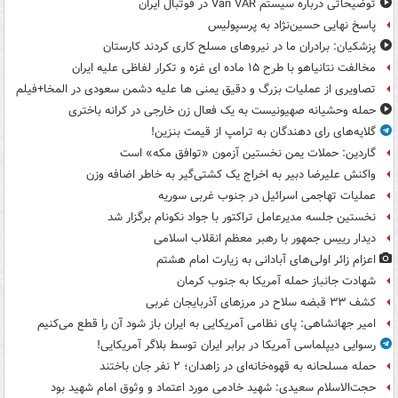
توضیحاتی درباره سیستم Van VAR در فوتبال ایران
پاسخ نهایی حسین‌نژاد به پرسپولیس
پزشکیان: برادران ما در نیروهای مسلح کاری کردند کارستان
مخالفت نتانیاهو با طرح ۱۵ ماده ای غزه و تکرار لفاظی علیه ایران
تصاویری از عملیات بزرگ و دقیق یمنی ها علیه دشمن سعودی در المخا+فیلم
حمله وحشیانه صهیونیست به یک فعال زن خارجی در کرانه باختری
گلایه‌های رای دهندگان به ترامپ از قیمت بنزین!
گاردین: حملات یمن نخستین آزمون «توافق مکه» است
واکنش علیرضا دبیر به اخراج یک کشتی‌گیر به خاطر اضافه وزن
عملیات تهاجمی اسرائیل در جنوب غربی سوریه
نخستین جلسه مدیرعامل تراکتور با جواد نکونام برگزار شد
دیدار رییس جمهور با رهبر معظم انقلاب اسلامی
اعزام زائر اولی‌های آبادانی به زیارت امام هشتم
شهادت جانباز حمله آمریکا به جنوب کرمان
کشف ۳۳ قبضه سلاح در مرزهای آذربایجان غربی
امیر جهانشاهی: پای نظامی آمریکایی به ایران باز شود آن را قطع می‌کنیم
رسوایی دیپلماسی آمریکا در برابر ایران توسط بلاگر آمریکایی!
حمله مسلحانه به قهوه‌خانه‌ای در زاهدان؛ ۲ نفر جان باختند
حجت‌الاسلام سعیدی: شهید خادمی مورد اعتماد و وثوق امام شهید بود