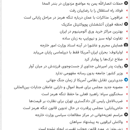
حملات انصارالله یمن به مواضع مزدوران در بندر المخا
فولاد راه استقلال را با رضاییان رفت
عراقچی: مذاکرات با عمان درباره تنگه هرمز در مراحل پایانی است
لحظه فوران آتشفشان پوپوکتپتل مکزیک
بهترین مراکز خرید ورق آلومینیوم در ایران
تفاوت لوله سبز و نیوپایپ به زبان ساده
همایش محرم و عاشورا در آینه اسناد وزارت امور خارجه
اولیانوف: بحران ایران-آمریکا فقط با دیپلماسی پایان می‌یابد
صلاح ترک‌ها را پولدار کرد
روایت پدر امیرعلی جداوی از جست‌وجوی فرزندش در میان آوار
وزیر کشور: جامعه بدون رسانه مفهومی ندارد
جدی‌ترین تقابل نظامی آمریکا از زمان جنگ جهانی
مصوبه جدید مجلس برای ضبط اموال و دارایی عاملان جنایات بین‌المللی
سخنگوی سپاه: راهبرد فعلی ما حفظ تنگه هرمز است
ضرب‌الاجل رئیس کل دادگستری تهران برای نظارت بر قیمت‌ها
حاجی‌بابایی: مجلس پرقدرت در حال تدوین قانون تنگه هرمز است
مراسم تعزیه‌خوانی در مرکز مطالعات سیاسی وزارت خارجه
واکنش ابرقویی به پیشنهاد سپاهان
زینی‌وند: در مورد قانون حجاب تغییری ایجاد نشده است