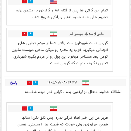
0
0
تمام این گرانی ها پس از فتنه ۸۸ و گرادادن به دشمن برای
تحریم های همه جانبه نفتی و بانکی شروع شد .
حاجی از سه راه جوبشور قم
0
0
گرونی دست شهرداریهاست وقتی شما از مردم تجاری های
آنچنانی میگیرید خوب یه مغازه رو میگن ماهی دویست ملیون
تومن بعد مستاجر میخواد این پول رو از مردم بگیره شهرداری
تجاری نگیره ببینم دیگه گرونی هست
پاسخ
۱۴:۳۳ - ۱۴۰۵/۰۳/۲۸
1
3
انشاالله خداوند متعال توفیقتون بده ، گرانی کمر مردم شکسته
0
6
عزیز من این خبر اصلا تازگی نداره. پس ذئق نکن! سالها
همین حرفو زدن ولی خودت که قیمت ها را میبینی. همین