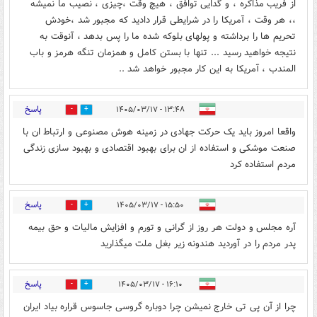
از فریب مذاکره ، و گدایی توافق ، هیچ وقت ،چیزی ، نصیب ما نمیشه
،، هر وقت ، آمریکا را در شرایطی قرار دادید که مجبور شد ،خودش
تحریم ها را برداشته و پولهای بلوکه شده ما را پس بدهد ، آنوقت به
نتیجه خواهید رسید ... تنها با بستن کامل و همزمان تنگه هرمز و باب
المندب ، آمریکا به این کار مجبور خواهد شد ..
پاسخ
۱۳:۴۸ - ۱۴۰۵/۰۳/۱۷
0
0
واقعا امروز باید یک حرکت جهادی در زمینه هوش مصنوعی و ارتباط ان با
صنعت موشکی و استفاده از ان برای بهبود اقتصادی و بهبود سازی زندگی
مردم استفاده کرد
پاسخ
۱۵:۵۰ - ۱۴۰۵/۰۳/۱۷
0
2
آره مجلس و دولت هر روز از گرانی و تورم و افزایش مالیات و حق بیمه
پدر مردم را در آوردید هندونه زیر بغل ملت میگذارید
پاسخ
۱۶:۱۰ - ۱۴۰۵/۰۳/۱۷
0
0
چرا از آن پی تی خارج نمیشن چرا دوباره گروسی جاسوس قراره بیاد ایران