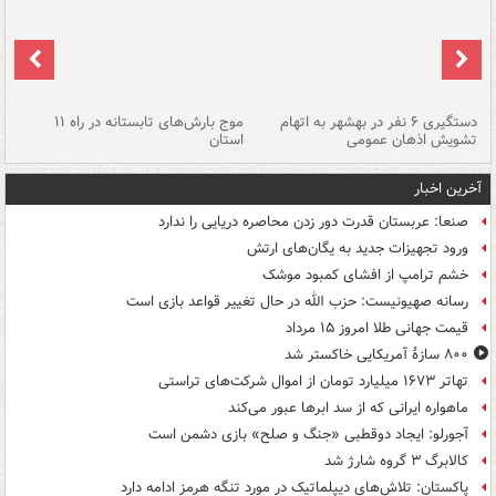
دستگیری ۶ نفر در بهشهر به اتهام
موج بارش‌های تابستانه در راه ۱۱
تشویش اذهان عمومی
استان
فا
آخرین اخبار
صنعا: عربستان قدرت دور زدن محاصره دریایی را ندارد
ورود تجهیزات جدید به یگان‌های ارتش
خشم ترامپ از افشای کمبود موشک
رسانه صهیونیست: حزب الله در حال تغییر قواعد بازی است
قیمت جهانی طلا امروز ۱۵ مرداد
۸۰۰ سازۀ آمریکایی خاکستر شد
تهاتر ۱۶۷۳ میلیارد تومان از اموال شرکت‌های تراستی
ماهواره ایرانی که از سد ابرها عبور می‌کند
آجورلو: ایجاد دوقطبی «جنگ و صلح‌» بازی دشمن است
کالابرگ ۳ گروه شارژ شد
پاکستان: تلاش‌های دیپلماتیک در مورد تنگه هرمز ادامه دارد