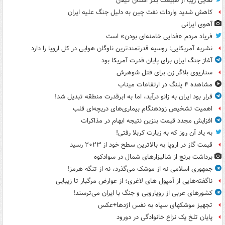
نمایی زیبا از طبیعت بکر استان گیلان
کاهش شدید واردات نفت چین به دلیل جنگ علیه ایران
آهوی ایرانی
فریاد مردم «فدایی خامنه‌ای بودن» است
نشریه آمریکایی: روسیه قدرتمندترین ناوگان هوایی در کل اروپا را دارد
آغاز جنگ ایران برای پایان قدرت آمریکا بود
سناریوی بلاگر زن برای قتل شوهرش
مشاهده ۴ پلنگ در ارتفاعات میناب
قرار بود ایران به زانو درآید، اما به ابرقدرت منطقه تبدیل شد!
اهمیت تشخیص زودهنگام بیماری‌های دریچه‌ای قلب
افزایش مجدد قیمت بنزین نتیجه ابهام در مذاکرات
به یاد آن روز که به زیارت کربلا رفتی!
قیمت گاز در اروپا به بالاترین سطح خود از ۲۰۲۳ رسید
برداشت برنج از شالیزارهای شمال در سوادکوه
جمهوری اسلامی نه از موشک می‌گذرد، نه از تنگه هرمز!
ناگفته‌هایی از آمپول های لاغری؛ از عوارض مرگبار تا زیبایی
کشورهای عربی از رویارویی و جنگ با ایران می‌ترسند!
تجهیز موشکهای سپاه به نفس اژدها+عکس
پایان تلخ یک نزاع خانوادگی در دورود