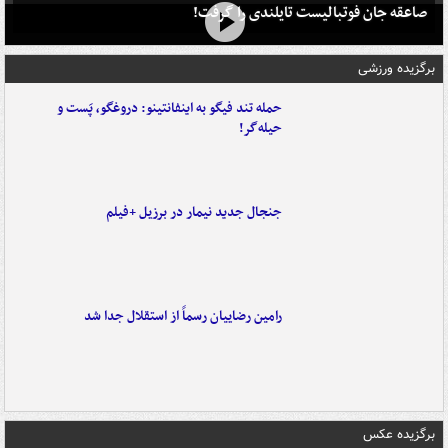
صاعقه جان فوتبالیست تایلندی را گرفت!
برگزیده ورزشی
حمله تند فیگو به اینفانتینو: دروغگو، پَست‌ و
حیله‌گر!
جنجال جدید نیمار در برزیل +فیلم
رامین رضاییان رسماً از استقلال جدا شد
برگزیده عکس