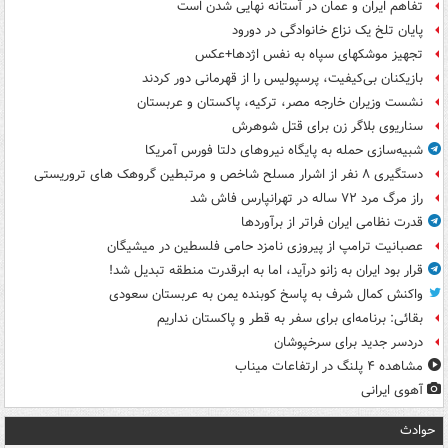
تفاهم ایران و عمان در آستانه نهایی شدن است
پایان تلخ یک نزاع خانوادگی در دورود
تجهیز موشکهای سپاه به نفس اژدها+عکس
بازیکنان بی‌کیفیت، پرسپولیس را از قهرمانی دور کردند
نشست وزیران خارجه مصر، ترکیه، پاکستان و عربستان
سناریوی بلاگر زن برای قتل شوهرش
شبیه‌سازی حمله به پایگاه نیروهای دلتا فورس آمریکا
دستگیری ۸ نفر از اشرار مسلح شاخص و مرتبطین گروهک های تروریستی
راز مرگ مرد ۷۲ ساله در تهرانپارس فاش شد
قدرت نظامی ایران فراتر از برآوردها
عصبانیت ترامپ از پیروزی نامزد حامی فلسطین در میشیگان
قرار بود ایران به زانو درآید، اما به ابرقدرت منطقه تبدیل شد!
واکنش کمال شرف به پاسخ کوبنده یمن به عربستان سعودی
بقائی: برنامه‌ای برای سفر به قطر و پاکستان نداریم
دردسر جدید برای سرخپوشان
مشاهده ۴ پلنگ در ارتفاعات میناب
آهوی ایرانی
حوادث