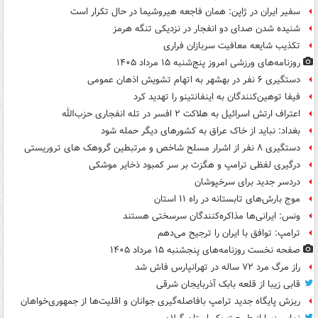
سفیر ایران در ژاپن: همان فاجعه هیروشیما در حال تکرار است
شنیده شدن صدای دو انفجار در نزدیکی تنگه هرمز
تکذیب شایعه معافیت سربازان فراری
روزنامه‌های ورزشی امروز پنج‌شنبه ۱۵ مرداد ۱۴۰۵
دستگیری ۶ نفر در بهشهر به اتهام تشویش اذهان عمومی
فیفا توهین‌کنندگان به اینفانتینو را تهدید کرد
اعتراف ارتش اسرائیل به هلاکت ۲ افسر در تله انفجاری حزب‌الله
بغداد: نباید از خاک عراق به کشورهای دیگر حمله شود
دستگیری ۸ نفر از اشرار مسلح شاخص و مرتبطین گروهک های تروریستی
درگیری لفظی ترامپ و هگزث بر سر کمبود ذخایر موشکی
دردسر جدید برای سرخپوشان
موج بارش‌های تابستانه در راه ۱۱ استان
ونس: ایرانی‌ها مذاکره‌کنندگان سرسختی هستند
ترامپ: توافق با ایران را ترجیح می‌دهم
صفحه نخست روزنامه‌های پنجشنبه ۱۵ مرداد ۱۴۰۵
راز مرگ مرد ۷۲ ساله در تهرانپارس فاش شد
قابی زیبا از قلعه بابک آذربایجان شرقی
ریزش پایگاه جدید ترامپ بافاصله‌گیری جوانان و اقلیت‌ها از جمهوری‌خواهان