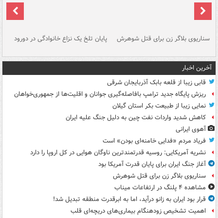
سناریوی بلاگر زن برای قتل شوهرش
پایان تلخ یک نزاع خانوادگی در دورود
و 
آخرین اخبار
قابی زیبا از قلعه بابک آذربایجان شرقی
ریزش پایگاه جدید ترامپ بافاصله‌گیری جوانان و اقلیت‌ها از جمهوری‌خواهان
نمایی زیبا از طبیعت بکر استان گیلان
کاهش شدید واردات نفت چین به دلیل جنگ علیه ایران
آهوی ایرانی
فریاد مردم «فدایی خامنه‌ای بودن» است
نشریه آمریکایی: روسیه قدرتمندترین ناوگان هوایی در کل اروپا را دارد
آغاز جنگ ایران برای پایان قدرت آمریکا بود
سناریوی بلاگر زن برای قتل شوهرش
مشاهده ۴ پلنگ در ارتفاعات میناب
قرار بود ایران به زانو درآید، اما به ابرقدرت منطقه تبدیل شد!
اهمیت تشخیص زودهنگام بیماری‌های دریچه‌ای قلب