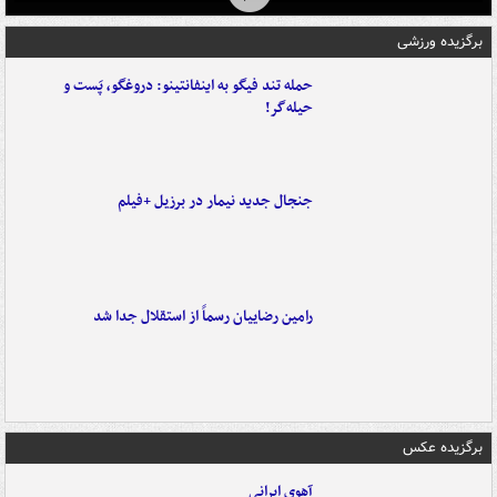
برگزیده ورزشی
حمله تند فیگو به اینفانتینو: دروغگو، پَست‌ و
حیله‌گر!
جنجال جدید نیمار در برزیل +فیلم
رامین رضاییان رسماً از استقلال جدا شد
برگزیده عکس
آهوی ایرانی