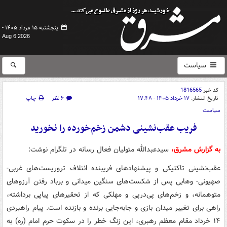
پنجشنبه ۱۵ مرداد ۱۴۰۵ -
Aug 6 2026
سیاست
کد خبر
1816565
تاریخ انتشار:
۱۷ خرداد ۱۴۰۵ - ۱۷:۴۸
۶ نظر
چاپ
سیاست
فریب عقب‌نشینی دشمن زخم‌خورده را نخورید
به گزارش مشرق،
سیدعبدالله متولیان فعال رسانه در تلگرام نوشت:
عقب‌نشینی تاکتیکی و پیشنهادهای فریبنده ائتلاف تروریست‌های غربی-
صهیونی- وهابی پس از شکست‌های سنگین میدانی و برباد رفتن آرزوهای
متوهمانه، و زخم‌های پی‌درپی و مهلکی که از تحقیرهای پیاپی برداشته،
راهی برای تغییر میدان بازی و جابه‌جایی برنده و بازنده است. پیام راهبردی
۱۴ خرداد مقام معظم رهبری، این زنگ خطر را در سکوت حرم امام (ره) به