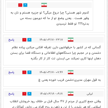
0
0
کدوم شهر هستی؟ چرا دروغ میگی؟ تو جزیره هستم و نان به
وفور هست . یعنی وضع تو از ما که دورمون بسته س
بدتره؟؟؟ تو فقط ترسیدی
پاسخ
۲۳:۱۷ - ۱۴۰۵/۰۳/۱۷
0
0
گسانی که در کشور با حرفهاشون دارن تفرقه افکنی میکنن پیاده نظام
دشمنن و در عجبم چرا دستگاههای اطلاعاتی و دستگاه قضا برای بستن
دهان اینها کاری نمیکند می ایستن تت کار از کار بگذره
پاسخ
۰۷:۴۶ - ۱۴۰۵/۰۳/۱۸
0
0
به قول مهران مدیری:دشمن فریب خورده یعنی چَ
پاسخ
ایرانی
۰۹:۱۸ - ۱۴۰۵/۰۳/۱۸
0
0
وقتی جمع کثیری از مردم از ۴۷ سال قبل بر خلاف رود خروشان انقلاب
اسلامی که هر پلیدی را از تن و ذهن و روح افراد می زداید، کماکان در