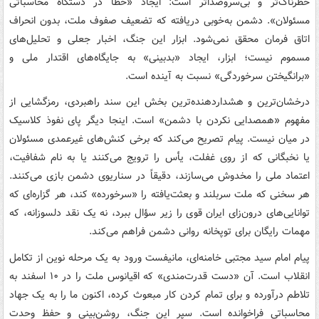
خطرناک‌تر و بی‌سروصداتر است: ایجاد «خطا در دستگاه محاسباتی
مسئولان». دشمن به‌خوبی دریافته که تضعیف صفوف ملت، بدون انحراف
اتاق فرمان محقق نمی‌شود. ابزار این جنگ، اخبار جعلی و تحلیل‌های
مسموم نیست؛ ابزار، ایجاد «بدبینی» به جایگاه‌های اقتدار ملی و
«برانگیختن سرخوردگی» نسبت به آینده است.
درخشان‌ترین و هشداردهنده‌ترین بخش این سند راهبردی، رمزگشایی از
مفهوم «همصدایی نکردن با دشمن» است. اینجا دیگر پای نفوذ کلاسیک
در میان نیست. پیام تصریح می‌کند که برخی کنش‌های غیرعمدی مسئولان
یا نخبگانی که از روی غفلت، یأس را ترویج می‌کنند یا به نام شفافیت،
اعتماد ملی را مخدوش می‌سازند، دقیقاً در سناریوی دشمن بازی می‌کنند.
هر سخنی که ملت سربلند و بعثت‌یافته را «سرخورده» کند، هر گزاره‌ای که
توانایی‌های درون‌زای ایران قوی را زیر سؤال ببرد، نه یک نقد دلسوزانه، که
مهمات رایگان برای توپخانه روانی دشمن فراهم می‌کند.
پیام امام سید مجتبی خامنه‌ای، مانیفست ورود به یک مرحله نوین از تکامل
انقلاب است. آن «دست قدرت‌مندی» که اقیانوس ملت را در ۱۰ اسفند به
تلاطم درآورده و برای تمام کردن کار مبعوث کرده، اکنون ما را به یک جهاد
محاسباتی فراخوانده است. سپر این جنگ، روشن‌بینی و حفظ وحدت