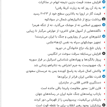
افزایش مجدد قیمت بنزین نتیجه ابهام در مذاکرات
به یاد آن روز که به زیارت کربلا رفتی!
قیمت گاز در اروپا به بالاترین سطح خود از ۲۰۲۳ رسید
برداشت برنج از شالیزارهای شمال در سوادکوه
جمهوری اسلامی نه از موشک می‌گذرد، نه از تنگه هرمز!
ناگفته‌هایی از آمپول های لاغری؛ از عوارض مرگبار تا زیبایی
کشورهای عربی از رویارویی و جنگ با ایران می‌ترسند!
تجهیز موشکهای سپاه به نفس اژدها+عکس
پایان تلخ یک نزاع خانوادگی در دورود
افزایش بی‌سابقه سرقت سوخت در انگلیس
پرواز بالگردها و پهپادهای شناسایی اسرائیل بر فراز سوریه
یک صهیونیست به جرم اعتراض به نتانیاهو زندانی شد
واکنش کمال شرف به پاسخ کوبنده یمن به عربستان سعودی
قدرت نظامی ایران فراتر از برآوردها
دستگیری قاضی قلابی در مازندران
فارن افرز: محور مقاومت پابرجا باقی مانده است
بازتاب پیامدهای جنگ علیه ایران در رسانه‌های جهان
بازیکنان بی‌کیفیت، پرسپولیس را از قهرمانی دور کردند
پزشکیان: وجود رهبر انقلاب برای ما نقطه قوت است