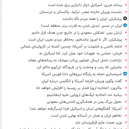
رسانه عبری: اسرائیل دچار ناترازی برق شده است
نشست وزیران خارجه مصر، ترکیه، پاکستان و عربستان
پزشکیان: ایران را همه مردم نگه داشتند
ایران در مسیر تبدیل شدن به قدرت برتر منطقه است!
ارتش یمن: نفتکش سعودی را در خلیج عدن هدف قرار دادیم
پزشکیان: اگر تا امروز مانده‌ایم، به‌خاطر مردم نجیب ایران است
ادامه ناامنی و خشونت در آمریکا؛ چندین کشته در کارولینای شمالی
فیدان: حماس به تعهدات خود عمل کرد، امّا اسرائیل نه
بازداشت عامل ارسال تصاویر پرتاب موشک به رسانه‌های معاند
ماجرایی که رعب و وحشت را در فرودگاه تل‌آویو حاکم کرد
شبیه‌سازی حمله به پایگاه نیروهای دلتا فورس آمریکا
گفت وگوی وزیران خارجه آمریکا و انگلیس درباره ایران
ماکرون: اتحادیه اروپا فشار بر روسیه را افزایش خواهد داد
بیانیه تند اتحادیه لیگ‌های اروپایی علیه اینفانتینو
تحول بزرگ یمن در هدف‌گیری کشتی‌های سعودی
آمریکا: گفتگوهای لبنان و اسرائیل فردا ازسرگرفته خواهد شد!
تفاهم ایران و عمان در آستانه نهایی شدن است
وزیر صمت عازم قرقیزستان شد