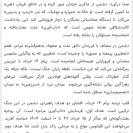
صدا درآورد: دشمن از خاکریز خیابان عبور کرده و در «اتاق فرمان ذهن»
ما کمین گرفته است. او حالا نه خمپاره و موشک، که بذر «تردید و بدبینی»
می‌کارد تا دستگاه محاسباتی نخبگان را دچار فروپاشی کند. این یادداشت،
کالبدشکافی نقشه شومی است که «تاب‌آوری» ملت بعثت‌یافته و
«محاسبه» مسئولان را نشانه رفته است.
دشمن در مصاف با فرزندان دلاور ملت و صفوف به‌هم‌فشرده مردم، طعم
«تحقیری پرمعنا و عمیق» را چشیده است؛ تحقیری که به واگرایی ملموس
متحدان و فروپاشی هیمنه‌اش انجامیده است. پیام ۱۴ خرداد با تیزبینی
رمزگشایی می‌کند که این شکست، نقطه پایان جنگ نیست، بلکه جرقه یک
گذار خطرناک است. وقتی گلوله‌های فولادین کارگر نمی‌افتد، تیرهای
زهرآگین روانی نشانه‌گیری می‌شوند. میدان نبرد از «سرزمین» به میدان
«تصمیم‌سازی» منتقل شده است.
قلب تپنده پیام ۱۴ خرداد، افشای دو هدف راهبردی دشمن در این جنگ
ترکیبی است. هدف اول، فرسایش «تاب‌آوری مردم» است؛ آن روحیه
بعثت‌گونه‌ای که متأثر از ۱۵ خرداد ۴۲ تا ۱۰ اسفند ۱۴۰۴ حماسه آفرید.
می‌خواهند این اقیانوس مواج را به مردابی راکد بدل کنند. اما هدف دوم،