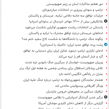
دور هفتم مذاکرات لبنان و رژیم صهیونیستی
ترامپ و سودای پیروزی در انتخابات میان‌دوره‌ای
جزئیات توافق سه جانبه دفاعی ترکیه، عربستان و پاکستان
بلاتکلیفی بیش از ۱۳۰۰ مهاجر خردسال در سئوتای اسپانیا
زلنسکی در انتخابات ریاست جمهوری اوکراین شکست می‌خورد
ادعاهای عربستان درباره توافق مشترک با ترکیه و پاکستان
چگونه جنگ ترامپ با دانشگاه‌ها به شکست کاخ سفید ختم شد؟
پشت پرده توافق جدید ایران؛ تاکتیک یا استراتژی؟
ادعای تکراری ترامپ درمورد تمایل ایران برای دستیابی به توافق
گرد و غبار آسمان قم را تیره می‌کند
وزیران صهیونیست خواستار از سرگیری جنگ نابودی غزه شدند
تلاش پزشکان استقلال برای رساندن چشمی به هفته اول لیگ برتر
بحران در راه‌آهن انگلیس ادامه دارد
هشدار نمایندگان جمهوری‌خواه به ترامپ درباره جنگ علیه ایران
وینگر آفریقایی پرسپولیس ماندنی شد
ترافیک سنگین در محورهای خروجی مازندران
درگیر شدن گردشگر اسپانیایی با نظامی صهیونیست
گزارشی دیگر از کاهش ذخایر کلیدی موشکی آمریکا