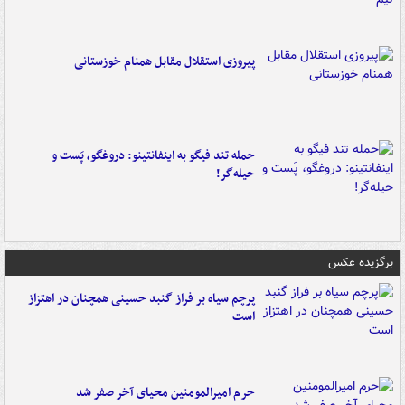
پیروزی استقلال مقابل همنام خوزستانی
حمله تند فیگو به اینفانتینو: دروغگو، پَست‌ و
حیله‌گر!
برگزیده عکس
پرچم سیاه بر فراز گنبد حسینی همچنان در اهتزاز
است
حرم امیرالمومنین محیای آخر صفر شد