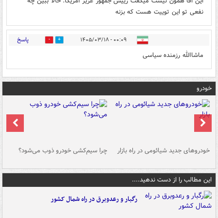
این اقا همون نیست میگفت رییس جمهور عزیز امریکا. حالا ببین چه
نفعی تو این توییت هست که بزنه
پاسخ
۰۰:۰۹ - ۱۴۰۵/۰۳/۱۸
0
0
ماشاالله رزمنده سیاسی
خودرو
خودروهای جدید شیائومی در راه بازار
چرا سیم‌کشی خودرو ذوب می‌شود؟
شو
این مطالب را از دست ندهید....
رگبار و رعدوبرق در راه شمال کشور