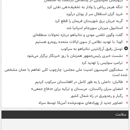
دروازه‌بان اسپانیایی در یک‌قدمی بازگشت به استقلال
تنگه هرمز ریاض را وادار به تخفیف‌دهی نفتی کرد
خرید گران استقلال سر از یونان درآورد
گربه جریان برق شهرستان فریمان را قطع کرد
استانبول میزبان سوپرجام اسپانیا شد
گفت وگوی تلفنی مودی و نتانیاهو درباره تحولات منطقه‌ای
کوبا: با تهدید نظامی از سوی ایالات متحده روبه‌رو هستیم
توسل رفیق آرژانتینی نتانیاهو به سرکوب
نشست خبری رئیس‌جمهور همزمان با روز خبرنگار برگزار می‌شود
ترامپ سوئیس را تهدید کرد
سخنگوی کمیسیون امنیت ملی مجلس: چارچوب کلی تفاهم با عمان مشخص
شده است
طالبان: داعش را به طور کامل در افغانستان سرکوب کردیم
امضای سران پاکستان، عربستان و ترکیه برای «دفاع جمعی»
رگبار و رعدوبرق در راه شمال کشور
تصاویر جدید از پهپادهای منهدم‌شده آمریکا توسط سپاه
سلامت
ت