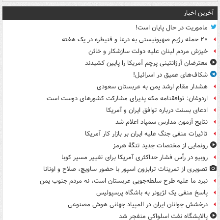
آخرین اخبار
ماموریت در حال پایان است!
۲۰ حمله رژیم صهیونیستی به درعا و قنیطره در یک هفته
خیزش مردم لبنان علیه دولت سازشکار و خائن
معترضان آرژانتینی پرچم آمریکا را پایین کشیدند
شکاف‌های عمیق در اسرائیل!
هشدار مقام ارشد یمن به عربستان سعودی
اردوغان: توافقنامه مکه پذیرای مشارکت کشورهای دوست است
ادعای بسنت درباره توافق ایران و آمریکا
نتایج آزمون مدارس سمپاد اعلام شد
تاثیرات منفی جنگ علیه ایران بر بازار کار آمریکا
رونمایی از مختصات جدید تنگۀ هرمز
روبیو در رأس فشار حداکثری آمریکا برای تغییر مسیر کوبا
تصویری از تمرینات ترابزون اسپور با حضور ساویچ، صلاح و اونانا
نبرد ما علیه طرح سلطه‌جویی عربستان است، نه مردم جنوب یمن
پاسخ منفی یک لژیونر به باشگاه پرسپولیس
درخشش جوانان ایران در المپیاد جهانی هوش مصنوعی
پالایشگاه نفت اسلواکی منفجر شد