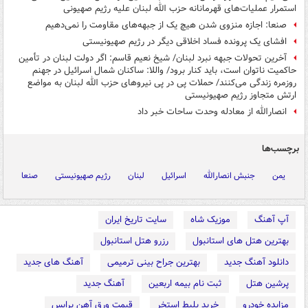
استمرار عملیات‌های قهرمانانه حزب الله لبنان علیه رژیم صهیونی
صنعا: اجازه منزوی شدن هیچ یک از جبهه‌های مقاومت را نمی‌دهیم
افشای یک پرونده فساد اخلاقی دیگر در رژیم صهیونیستی
آخرین تحولات جبهه نبرد لبنان/ شیخ نعیم قاسم: اگر دولت لبنان در تأمین
حاکمیت ناتوان است، باید کنار برود/ واللا: ساکنان شمال اسرائیل در جهنم
روزمره زندگی می‌کنند/ حملات پی در پی نیروهای حزب الله لبنان به مواضع
ارتش متجاوز رژیم صهیونیستی
انصارالله از معادله وحدت ساحات خبر داد
برچسب‌ها
یمن
جنبش انصارالله
اسرائیل
لبنان
رژیم صهیونیستی
صنعا
آپ آهنگ
موزیک شاه
سایت تاریخ ایران
بهترین هتل های استانبول
رزرو هتل استانبول
دانلود آهنگ جدید
بهترین جراح بینی ترمیمی
آهنگ های جدید
پرشین هتل
ثبت نام بیمه اربعین
آهنگ جدید
مزایده خودرو
خرید بلیط استخر
قیمت ورق آهن پرایس