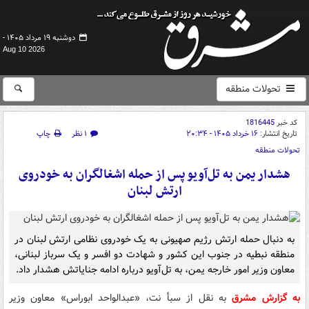
دوشنبه ۱۹ مرداد ۱۴۰۵ -
Aug 10 2026
تحولات منطقه
کد خبر
1816445
تاریخ انتشار:
۱۶ خرداد ۱۴۰۵ - ۲۰:۳۴
۱ نظر
چاپ
تحولات منطقه
هشدار یمن به تل‌آویو پس از حمله اشغالگران به خودروی
ارتش لبنان
به دنبال حمله ارتش رژیم صهیونی به یک خودروی نظامی ارتش لبنان در
منطقه نبطیه در جنوب این کشور و شهادت دو افسر و یک سرباز لبنانی،
معاون وزیر امور خارجه یمن، به تل‌آویو درباره ادامه جنایاتش هشدار داد.
به گزارش مشرق
به نقل از سبأ نت، «عبدالواحد ابوراس» معاون وزیر