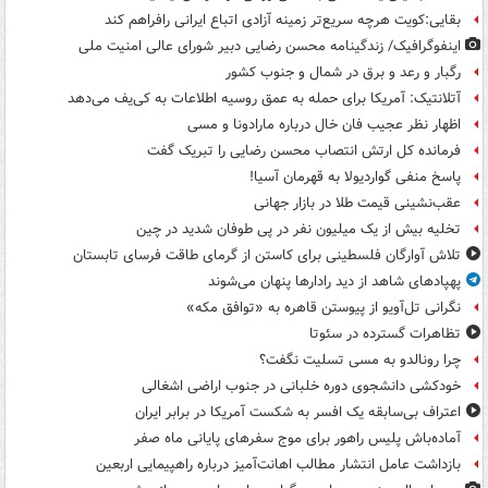
بقایی:کویت هرچه سریع‌تر زمینه آزادی اتباع ایرانی رافراهم کند
اینفوگرافیک/ زندگینامه محسن رضایی دبیر شورای عالی امنیت‌ ملی
رگبار و رعد و برق در شمال و جنوب کشور
آتلانتیک: آمریکا برای حمله به عمق روسیه اطلاعات به کی‌یف می‌دهد
اظهار نظر عجیب فان خال درباره مارادونا و مسی
فرمانده کل ارتش انتصاب محسن رضایی را تبریک گفت
پاسخ منفی گواردیولا به قهرمان آسیا!
عقب‌نشینی قیمت طلا در بازار جهانی
تخلیه بیش از یک میلیون نفر در پی طوفان شدید در چین
تلاش آوارگان فلسطینی برای کاستن از گرمای طاقت فرسای تابستان
پهپادهای شاهد از دید رادارها پنهان می‌شوند
نگرانی تل‌آویو از پیوستن قاهره به «توافق مکه»
تظاهرات گسترده در سئوتا
چرا رونالدو به مسی تسلیت نگفت؟
خودکشی دانشجوی دوره خلبانی در جنوب اراضی اشغالی
اعتراف بی‌سابقه یک افسر به شکست آمریکا در برابر ایران
آماده‌باش پلیس راهور برای موج سفرهای پایانی ماه صفر
بازداشت عامل انتشار مطالب اهانت‌آمیز درباره راهپیمایی اربعین