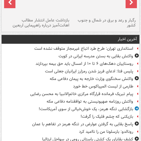
رگبار و رعد و برق در شمال و جنوب
بازداشت عامل انتشار مطالب
کشور
اهانت‌آمیز درباره راهپیمایی اربعین
گر
آخرین اخبار
استانداری تهران: طرح طرد اتباع غیرمجاز متوقف نشده است
واکنش بقایی به بستن مدرسه ایرانی در کویت
روستاییان دهک‌های ۶ تا ۱۰ از امسال باید حق بیمه بپردازند
پلیس فتا: ادعای فریز شدن رمزارز ایرانیان جعلی است
واکنش سخنگوی وزارت خارجه به پیمان دفاعی مکه
طارمی از لیست المپیاکوس خط خورد
پیام تبریک فرمانده قرارگاه مرکزی خاتم‌الانبیا به محسن رضایی
واکنش روزنامه صهیونیستی به توافقنامه دفاعی مکه
بازگشایی تنگه هرمز، یک خوش‌خیالی از سوی آمریکاست!
بازیکنی که چشم فلیک را گرفت!
پاسخ بقایی به گرفتن عوارض در تنگه هرمز در تفاهم با عمان
رونالدو: بارسلونا من را ناامید کرد
کشف بقایای یک کشتی باستانی رومی در سواحل ایتالیا