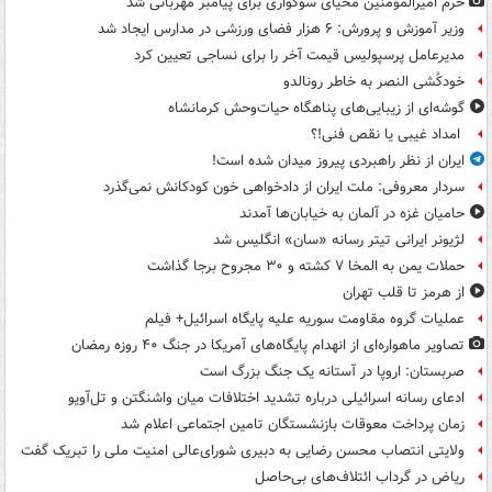
حرم امیرالمومنین محیای سوگواری برای پیامبر مهربانی شد
وزیر آموزش و پرورش: ۶ هزار فضای ورزشی در مدارس ایجاد شد
مدیرعامل پرسپولیس قیمت آخر را برای نساجی تعیین کرد
خودکُشی النصر به خاطر رونالدو
گوشه‌ای از زیبایی‌های پناهگاه‌ حیات‌وحش کرمانشاه
امداد غیبی یا نقص فنی!؟
ایران از نظر راهبردی پیروز میدان شده است!
سردار معروفی: ملت ایران از دادخواهی خون کودکانش نمی‌گذرد
حامیان غزه در آلمان به خیابان‌ها آمدند
لژیونر ایرانی تیتر رسانه «سان» انگلیس شد
حملات یمن به المخا ۷ کشته و ۳۰ مجروح برجا گذاشت
از هرمز تا قلب تهران
عملیات گروه مقاومت سوریه علیه پایگاه اسرائیل+ فیلم
تصاویر ماهواره‌ای از انهدام پایگاه‌های آمریکا در جنگ ۴۰ روزه رمضان
صربستان: اروپا در آستانه یک جنگ بزرگ است
ادعای رسانه اسرائیلی درباره تشدید اختلافات میان واشنگتن و تل‌آویو
زمان پرداخت معوقات بازنشستگان تامین اجتماعی اعلام شد
ولایتی انتصاب محسن رضایی به دبیری شورای‌عالی امنیت ملی را تبریک گفت
ریاض در گرداب ائتلاف‌های بی‌حاصل