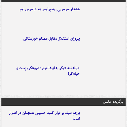
هشدار سرمربی پرسپولیس به جاسوس تیم
پیروزی استقلال مقابل همنام خوزستانی
حمله تند فیگو به اینفانتینو: دروغگو، پَست‌ و
حیله‌گر!
برگزیده عکس
پرچم سیاه بر فراز گنبد حسینی همچنان در اهتزاز
است