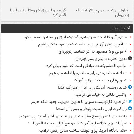
۶ فوتی و ۵ مصدوم بر اثر تصادف
گربه جریان برق شهرستان فریمان را
رگ
زنجیره‌ای
قطع کرد
آخرین اخبار
سنای آمریکا لایحه تحریم‌های گسترده انرژی روسیه را تصویب کرد
عراقچی: زمان آن فرا رسیده است که به خود متکی باشیم
۶ فوتی و ۵ مصدوم بر اثر تصادف زنجیره‌ای
بدون تعارف با پدر و پسر قهرمان
ترامپ التماس‌کننده توافقی است که خود ویران کرد
معادله محاصره در برابر محاصره را ادامه می‌دهیم
تحریم‌های جدید ضد ایرانی آمریکا
شاید روسیه، آمریکا را در ایران زمین‌گیر کند!
واکنش بقائی به خیالبافی ترامپ
اثر جدید کارتونیست سوری با عنوان مدیریت جدید تنگه هرمز
راز قدرت ایران، امنیت پایدار و بومی آن است!
به تعویق افتادن پاسخ مقاومت عراق به تجاوز اخیر آمریکایی سعودی
اظهارات وزیر خزانه‌داری آمریکا با مواضع قبلی وی متناقض است
حکم دادگاه آمریکا برای توقف ساخت سالن رقص ترامپ