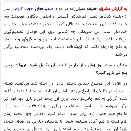
به گزارش مشرق،
حنیف عمران‌زاده
در مورد
صحبت‌های حجت کریمی
پس
از جلسه کارگروه تعیین نمایندگان آسیایی و احتمال برگزاری تورنمنت سه
جانبه گفت: این مصاحبه‌ای که آقای کریمی انجام داده‌اند، خیلی جالب و
خنده‌دار است. من نمی‌دانم چه کسانی برای این فوتبال تصمیم‌گیری
می‌کنند. الان می‌گویند اگر رأی کمیته استیناف در پرونده گل‌گهر و چادرملو
به نفع چادرملو باشد که ان‌شاءالله باشد، یک تورنمنت سه‌جانبه برگزار
می‌کنیم.
حداقل بیست روز زمان نیاز داریم تا تیممان تکمیل شود، آن‌وقت چطور
پنج تیر بازی کنیم؟
وی افزود: این موضوع چندین داستان دارد. اول اینکه شما می‌گویید کمیته
استیناف در ۳۱ خرداد پاسخ می‌دهد اما از آن طرف مصاحبه کرده‌اند و گفته‌
شده اگر رأی به نفع چادرملو باشد، بازی اول پنجم تیر و بازی دوم نهم تیر
برگزار می‌شود. خب، پاسخ استیناف چه زمانی می‌آید؟ ۳۱ خرداد. یعنی اگر
ما بخواهیم همین فردا برای تمرین اقدام کنیم، حداقل چهار هفته زمان
لازم است تا تیم آماده مسابقه شود. تا بازیکنان خارجی ما اضافه شوند،
بازیکنان ایرانی جمع شوند و تیم آماده بازی شود. حداقل بیست روز زمان