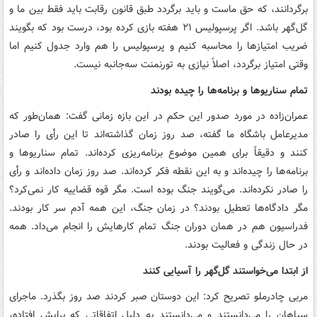
برگردانند، که حق ماست و باید برگردد طبق قانون رقابت باید فقط بین ما و
گل‌گهر باشد. اگر پرسپولیس ۲۱ هفته بازی کرده بود، درست بود که بگویند
ضریب امتیازها را محاسبه کنیم و پرسپولیس را هم وارد جدول کنیم اما
وقتی امتیاز برگردد، اصلاً نیازی به تورنمنت سه‌جانبه نیست.
تمام سناریوها و برنامه‌ها را چیده‌ بودند
عمران‌زاده در مورد صدور این حکم در این بازه زمانی گفت: همان‌طور که
مدیرعامل باشگاه ما گفته‌، صد روز زمان گذاشته‌اند تا این رأی را صادر
کنند و دقیقاً برای همین موضوع برنامه‌ریزی کرده‌اند. تمام سناریوها و
برنامه‌ها را چیده‌اند و به این نقطه فکر کرده‌اند. صد روز زمان داده‌اند و رأی
را صادر نکرده‌اند. می‌گویند جنگ بوده است. مگر قوه قضاییه کار نمی‌کرد؟
مگر دادگاه‌ها تعطیل بودند؟ در زمان جنگ، این همه آدم سر کار بودند.
فدراسیون هم در همان دوران جنگ تمام کارهایش را انجام می‌داد. همه
در حال زندگی و فعالیت بودند.
از ابتدا می‌خواستند گل‌گهر را آسیایی کنند
مربی چادرملو تصریح کرد: این‌ دوستان صبر کردند صد روز بگذرد. ماجرای
سپاهان را می‌دانستند و می‌دانستند به دلیل اتفاقاتی که برایش افتاده،