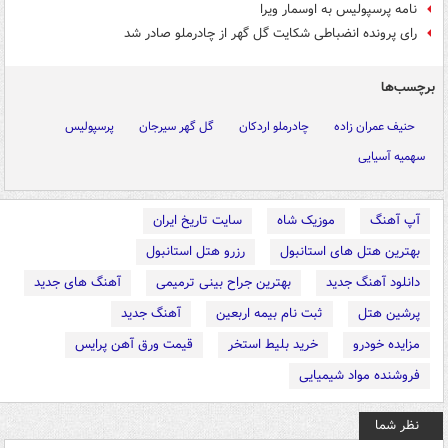
نامه پرسپولیس به اوسمار ویرا
رای پرونده انضباطی شکایت گل گهر از چادرملو صادر شد
برچسب‌ها
حنیف عمران زاده
چادرملو اردکان
گل گهر سیرجان
پرسپولیس
سهمیه آسیایی
آپ آهنگ
موزیک شاه
سایت تاریخ ایران
بهترین هتل های استانبول
رزرو هتل استانبول
دانلود آهنگ جدید
بهترین جراح بینی ترمیمی
آهنگ های جدید
پرشین هتل
ثبت نام بیمه اربعین
آهنگ جدید
مزایده خودرو
خرید بلیط استخر
قیمت ورق آهن پرایس
فروشنده مواد شیمیایی
نظر شما