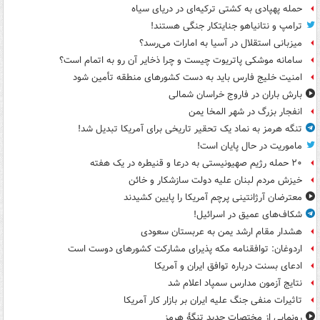
حمله پهپادی به کشتی ترکیه‌ای در دریای سیاه
ترامپ و نتانیاهو جنایتکار جنگی هستند!
میزبانی استقلال در آسیا به امارات می‌رسد؟
سامانه موشکی پاتریوت چیست و چرا ذخایر آن رو به اتمام است؟
امنیت خلیج فارس باید به دست کشورهای منطقه تأمین شود
بارش باران در فاروج خراسان شمالی
انفجار بزرگ در شهر المخا یمن
تنگه هرمز به نماد یک تحقیر تاریخی برای آمریکا تبدیل شد!
ماموریت در حال پایان است!
۲۰ حمله رژیم صهیونیستی به درعا و قنیطره در یک هفته
خیزش مردم لبنان علیه دولت سازشکار و خائن
معترضان آرژانتینی پرچم آمریکا را پایین کشیدند
شکاف‌های عمیق در اسرائیل!
هشدار مقام ارشد یمن به عربستان سعودی
اردوغان: توافقنامه مکه پذیرای مشارکت کشورهای دوست است
ادعای بسنت درباره توافق ایران و آمریکا
نتایج آزمون مدارس سمپاد اعلام شد
تاثیرات منفی جنگ علیه ایران بر بازار کار آمریکا
رونمایی از مختصات جدید تنگۀ هرمز