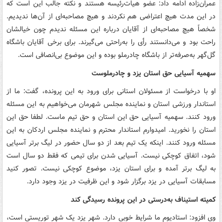
عمران‌زاده ادامه داد: عضو هیات‌رئیسه هستند و نکته جالب این است که
در این مدت هیچ اعتراضی هم نکردند و هیچ مصاحبه‌ای از آن‌ها ندیدیم.
شخصاً هیچ مصاحبه‌ای از آقایان درباره این مسئله ندیدم چون خیالشان
راحت بود و می‌دانستند رأی را به‌راحتی می‌گیرند. برای برخی آقایان باشگاه
گل‌گهر به‌صرفه‌تر از باشگاه چادرملو بوده و این موضوع بی‌انصافی است.
سهمیه آسیایی حق استان یزد و چادرملوست
او با درخواست از مسئولان استانی برای ورود به این پرونده، گفت: ما از
استاندار ورزشی استان و نماینده مجلس شهرمان می‌خواهیم به این مسئله
ورود کنند. سهمیه آسیایی حق این استان و حق تیم ماست. لطفا حق این
استان را نخورید. امیدوارم استاندار محترم و نماینده مجلس اردکان به این
مسئله ورود کنند. اینکه یک تیم بعد از دو سال حضور در لیگ برتر آسیایی
شود، اتفاق کوچکی نیست. آسیایی شدن برای تیمی که فقط دو سال است
به لیگ برتر آمده و برای استان یزد، موضوع کوچکی نیست. تصور کنید
مسابقات آسیایی در یزد برگزار شود و این ظرفیت در یزد وجود دارد.
کمیته استیناف به‌درستی در این پرونده رسیدگی کند
وی افزود: استادیوم ما شرایط خوبی دارد. شهر یزد یک شهر توریستی است،