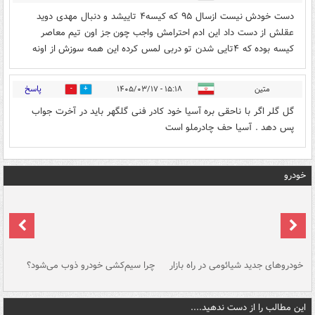
دست خودش نیست ازسال ۹۵ که کیسه۴ تاییشد و دنبال مهدی دوید
عقلش از دست داد این ادم احترامش واجب چون جز اون تیم معاصر
کیسه بوده که ۴تایی شدن تو دربی لمس کرده این همه سوزش از اونه
پاسخ
متین
۱۵:۱۸ - ۱۴۰۵/۰۳/۱۷
0
0
گل گلر اگر با ناحقی بره آسیا خود کادر فنی گلگهر باید در آخرت جواب
پس دهد . آسیا حف چادرملو است
خودرو
خودروهای جدید شیائومی در راه بازار
چرا سیم‌کشی خودرو ذوب می‌شود؟
شو
این مطالب را از دست ندهید....