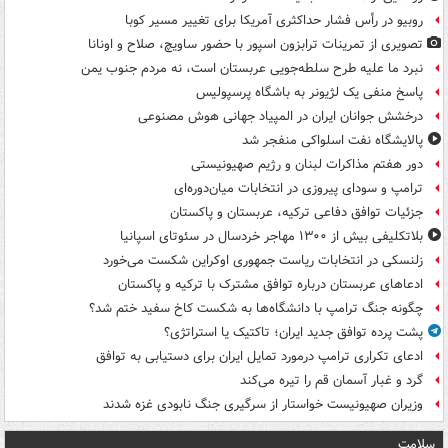
روبیو در رأس فشار حداکثری آمریکا برای تغییر مسیر کوبا
تصویری از تمرینات ترابزون اسپور با حضور ساویچ، صلاح و اونانا
نبرد ما علیه طرح سلطه‌جویی عربستان است، نه مردم جنوب یمن
پاسخ منفی یک لژیونر به باشگاه پرسپولیس
درخشش جوانان ایران در المپیاد جهانی هوش مصنوعی
پالایشگاه نفت اسلواکی منفجر شد
دور هفتم مذاکرات لبنان و رژیم صهیونیستی
ترامپ و سودای پیروزی در انتخابات میان‌دوره‌ای
جزئیات توافق دفاعی ترکیه، عربستان و پاکستان
بلاتکلیفی بیش از ۱۳۰۰ مهاجر خردسال در سئوتای اسپانیا
زلنسکی در انتخابات ریاست جمهوری اوکراین شکست می‌خورد
ادعاهای عربستان درباره توافق مشترک با ترکیه و پاکستان
چگونه جنگ ترامپ با دانشگاه‌ها به شکست کاخ سفید ختم شد؟
پشت پرده توافق جدید ایران؛ تاکتیک یا استراتژی؟
ادعای تکراری ترامپ درمورد تمایل ایران برای دستیابی به توافق
گرد و غبار آسمان قم را تیره می‌کند
وزیران صهیونیست خواستار از سرگیری جنگ نابودی غزه شدند
سلامت