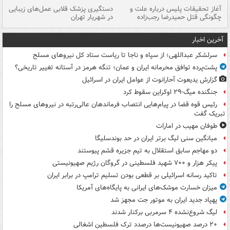
آغاز تحقیقات پلیس درباره علت و
دستگیری پزشک قلابی عمل‌های زیبایی
هش
چگونگی قتل حمیدرضا رجب‌زاده
در شهریار تهران
ها
آخرین اخبار
سرلشکر عبداللهی؛ از سپاه و ناجا تا ریاست ستاد کل نیروهای مسلح
پشت‌پرده توافق محرمانه ایران و عمان؛ تنگه هرمز در آستانه تغییر تاریخی؟
گزارش یدیعوت آحارانوت از عوامل ایران در اسرائیل
جنگنده میگ-۲۹ اوکراین سقوط کرد
رئیس قوه قضا در پیام‌هایی انتصاب‌ فرماندهان عالی‌رتبه در نیروهای مسلح را
تبریک گفت
طوفان مهیب در امارات
میانگین سنی لیگ برتر ایران در حد بوندسلیگا
دو مهاجم سابق استقلال به تیم جزیره قشم پیوستند
پیکر هزار و ۷۰۰ شهید فلسطینی در گروگان رژیم صهیونیستی
تاکید رسانه اسرائیلی بر قطعی بودن تسلیم ترامپ در برابر ایران
میزان خسارت موشک‌های ایرانی به پایگاه‌های آمریکا
پهپاد جدید ایران به موتور جت مجهز شد
لیگ شروع‌نشده ۴ سرمربی برکنار شدند
۲۰ درصد صهیونیست‌ها درصدد ترک فلسطین اشغالی