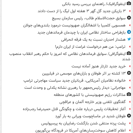
اینفوگرافیک/ راهنمای بررسی رسید بانکی
۳ بازیکن جدید گل گهر ۳ هفته اول لیگ را از دست دادند
سوابق حجت‌الاسلام طائب، رئیس سازمان بسیج
همسویی کلمبیا با اشغالگران صهیونیست درمورد بلندی‌های جولان
بازطراحی ساختار نظامی ایران با چیدمان فرماندهان جدید
هشدار احدیان نسبت به یک فرقه انحرافی
ترامپ: من هم درخواست غرامت از ایران دارم!
اینفوگرافی/ سوابق فرماندهان نظامی که امروز با حکم رهبر انقلاب منصوب
شدند
خرید جدید تارتار هنوز آماده نیست
۱۳ کشته بر اثر طوفان و باران‌های موسمی در فیلیپین
خانواده نظامیان آمریکایی، قربانیان جدید سیاست مهاجرتی ترامپ
مهاجرانی: دیدار رئیس‌جمهور با رهبری نشانه یکدلی و وحدت است
مذاکرات رژیم صهیونیستی با کشورهای منطقه
گفتگوی تلفنی وزیر خارجه آلمان و عراقچی
آغاز تحقیقات پلیس درباره علت و چگونگی قتل حمیدرضا رجب‌زاده
طوفان شدید در ماساچوست ویرانی به بار آورد
پشت پرده منتفی شدن بازگشت رضاییان به پرسپولیس
اعلام کاهش سوخت‌رسان‌های آمریکا در فرودگاه بن‌گوریون