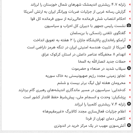
زلزله ۴.۷ ریشتری اندیمشک شهرهای شمال خوزستان را لرزاند
گزارش رسانه غربی از جزئیات ضربات ویرانگر ایران به ارتش آمریکا
احکام انتصاب شش فرمانده عالی‌رتبه از سوی فرمانده کل قوا
نشست رئیس جمهور با دبیران کل احزاب و سیاسیون
گفتگوی تلفنی زلنسکی با بن‌سلمان
آرامکو راه‌اندازی پالایشگاه جازان را ۲ هفته به تعویق انداخت
آمریکا از تثبیت هندسه امنیتی ایران در تنگه هرمز ناراضی است
انهدام ۸ مخفیگاه عناصر داعش در استان کرکوک عراق
حملات جدید انصارالله به المخا
سیلاب شدید در صنعاء و حضرموت
تجاوز زمینی مجدد رژیم صهیونیستی به خاک سوریه
محرومان هفته اول لیگ برتر بیست و ششم
کدخدایی: سیاسیون در مسیر ماندگاری اندیشه‌های رهبری گام بردارند
پزشکیان: وحدت و انسجام ملی، پیش‌شرط حفظ اقتدار کشور است
زلزله ۷.۴ ریشتری کلمبیا را لرزاند
اعلام جزئیات فعال‌سازی مجدد کالابرگ «غیرمقیم‌ها»
کاهش دمای تهران از فردا
آتش‌سوزی مهیب در یک مرکز خرید در اندونزی