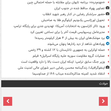
«جهنم‌دره»؛ برنامه تایوان برای مقابله با حمله احتمالی چین
تصاویر پهپاد ساقط شده در جنوب ایران
حضور سرلشکر رضایی در کنار رهبر شهید انقلاب
تحویل اورژانسی یک‌ونیم کیلوگرم طلا به صاحبش
ورود تاکر کارلسون به انتخابات آمریکا؛ تهدیدی جدی برای پایگاه ترامپ
مدیرعامل پرسپولیس قیمت آخر را برای نساجی تعیین کرد
برد موشک‌های ایران به بیش از ۴ هزار کیلومتر رسیده!
پهپادهای شاهد از دید رادارها پنهان می‌شوند
حمله اوکراین به جمهوری تاتارستان با ۱۲ کشته و ۳۹ زخمی
عملیات گروه مقاومت سوریه علیه پایگاه اسرائیل+ فیلم
وزیر جنگ سابق ترامپ: اینکه ایران دست بالا را دارد واقعیت است
اینفوگرافیک/ زندگینامه محسن رضایی دبیر شورای عالی امنیت‌ ملی
انتقاد شدید کمیته مذاکره‌کننده میناب ۱۶۸ از صداوسیما
حوادث