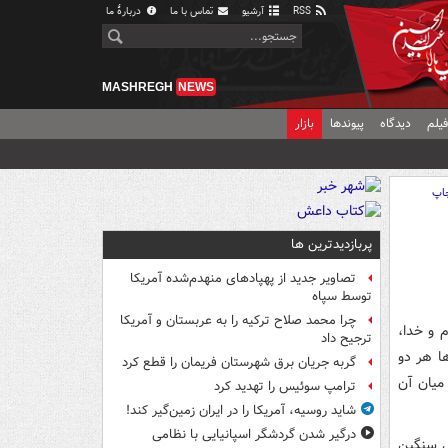
RSS
آرشیو
تماس با ما
دربارهٔ ما
MASHREGH
NEWS
یلم
دیدگاه
پیوندها
بازار
اپ
پربازدیدترین ها
تصاویر جدید از پهپادهای منهدم‌شده آمریکا
توسط سپاه
چرا محمد صلاح ترکیه را به عربستان و آمریکا
م و خدا،
ترجیح داد
ها هر دو
گربه جریان برق شهرستان فریمان را قطع کرد
 میان آن
ترامپ سوئیس را تهدید کرد
شاید روسیه، آمریکا را در ایران زمین‌گیر کند!
درگیر شدن گردشگر اسپانیایی با نظامی
ی سنگین