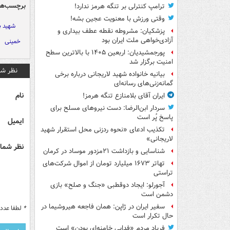
برچسب‌ها
ترامپ کنترلی بر تنگه هرمز ندارد!
وقتی ورزش با معنویت عجین بشه!
شهید 
پزشکیان: مشروطه نقطه عطف بیداری و
آزادی‌خواهی ملت ایران بود
خمینی
پورجمشیدیان: اربعین ۱۴۰۵ با بالاترین سطح
امنیت برگزار شد
نظر شم
بیانیه خانواده شهید لاریجانی درباره برخی
گمانه‌زنی‌های رسانه‌ای
نام
ایران آقای بلامنازع تنگه هرمز!
سردار ابن‌الرضا: دست نیروهای مسلح برای
پاسخ پُر است
ایمیل
تکذیب ادعای «نحوه ردزنی محل استقرار شهید
لاریجانی»
نظر شما 
شناسایی و بازداشت ۲۱مزدور موساد در کرمان
تهاتر ۱۶۷۳ میلیارد تومان از اموال شرکت‌های
تراستی
آجورلو: ایجاد دوقطبی «جنگ و صلح‌» بازی
دشمن است
سفیر ایران در ژاپن: همان فاجعه هیروشیما در
*
لطفا عدد م
حال تکرار است
فریاد مردم «فدایی خامنه‌ای بودن» است