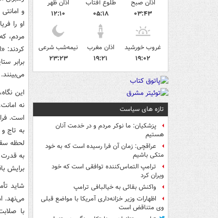
اذان صبح
طلوع آفتاب
اذان ظهر
و امانتی 
۱۲:۱۰
۰۵:۱۸
۰۳:۴۳
او را فری
مردم، که
غروب خورشید
اذان مغرب
نیمه‌شب شرعی
کردند: «ا
۲۳:۲۳
۱۹:۲۱
۱۹:۰۲
برابر ست
می‌بینند.
این نگاه
نه امانت
تازه های سیاست
پزشکیان: ما نوکر مردم و در خدمت آنان
به تاج و
هستیم
لحظه سقوط
عراقچی: زمان آن فرا رسیده است که به خود
به قدرت ب
متکی باشیم
ترامپ التماس‌کننده توافقی است که خود
برایش باق
ویران کرد
شاید تأم
واکنش بقائی به خیالبافی ترامپ
می‌نهد. ا
اظهارات وزیر خزانه‌داری آمریکا با مواضع قبلی
وی متناقض است
با صلابت