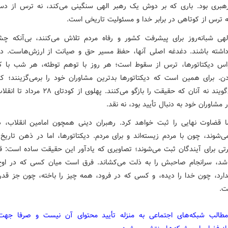
بری بود. باری که بر دوش یک رهبر الهی سنگینی می‌کند، نه ترس از د
 ترس از کوتاهی در برابر خدا و مسئولیت تاریخی است.
لهی شبانه‌روز برای پیشرفت کشور و رفاه مردم تلاش می‌کنند، بی‌آنکه چ
ته باشند. دغدغه اصلی آنها، حفظ مسیر حق و صیانت از ارزش‌هاست. در
اس دیکتاتورها، ترس از سقوط است؛ هر روز با توهم توطئه، هر شب با ک
. برای همین است که دیکتاتورها بدترین مشاوران خود را برمی‌گزینند؛ ک
تملق می‌گویند نه آنان که حقیقت را بازگو می‌کنند. پهلوی ا
 مشاوران خود به دنبال تأیید بود، نه نقد.
ما قضاوت نهایی را ثبت خواهد کرد. رهبران دینی همچون امامین انقلاب، د
ی‌شوند، چون با مردم زیسته‌اند و برای مردم. دیکتاتورها، اما در ذهن تاریخ،
رتی برای آیندگان ثبت می‌شوند؛ تصاویری که یادآور این حقیقت ساده است: ق
اشد، سرانجام صاحبش را به ذلت می‌کشاند. فرق است میان کسی که در او
رد، چون خدا را دیده، و کسی که در فرود، همه چیز را باخته، چون جز قد
ت.
مطالب شبکه‌های اجتماعی به منزله تأیید محتوای آن نیست و صرفا جه