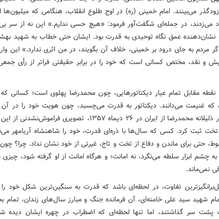
زودگذر می‌بینند. امام خمینی (ره) در اوج طلوع انقلاب، هنگامی که میلیون‌ها ای
اد می‌زدند، در جمله‌ای شگفت‌آور فرمود: «هیچ حسی ندارم.» این نه از سر بی
 نشان‌دهنده عمق نگاه توحیدی به قدرت بود. ایشان حتی خطاب به شهید بهشت
گر مردم به جای درود بر خمینی، خلاف آن بگویند، در من اثری ندارد.» این وا
ایش و نقد، مختص کسانی است که خود را در برابر حقیقتی فراتر از رأی جمع
، نقطه مقابل تمام عیار دیکتاتورهایی، چون محمدرضا پهلوی است؛ کسانی که 
، که غنیمت می‌دانند. دیکتاتور به قدرت می‌چسبد، چون هویت خود را در آن 
است. فرار ذلیلانه محمدرضا از ایران در ۲۶ دیماه ۱۳۵۷، تصویری فراموش‌نش
 تخت ثبت کرد. کسی که سال‌ها با ذره‌ای قدرت، خود را شاهنشاه آریامهر می‌نا
، حتی برای ماندن و دفاع از تخت و تاج، غیرتی از خود نشان نداد. چرا؟ چون 
ه چشم ابزار سلطه می‌نگرد، نه امانت؛ و هرگاه امانت از او گرفته شود، چیزی
ی نمی‌ماند.
ل‌برانگیزترین تفاوت، در لحظه‌ای باشد که قدرت به سنگین‌ترین شکل خود را
مام شهید سید علی خامنه‌ای، آن فرمانده جنگ و مبارز سال‌های زندان، تمام بحر
 پشت سر گذاشتند، اما تنها لحظه‌ای که اضطراب در چهره ایشان دیده ش