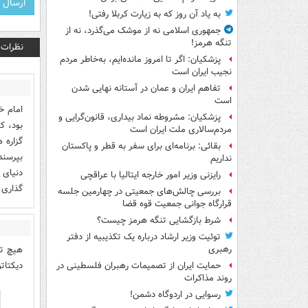
به یاد آن روز که به زیارت کربلا رفتی!
جمهوری اسلامی نه از موشک می‌گذرد، نه از
تنگه هرمز!
نظرات
پزشکیان: اگر تا امروز مانده‌ایم، به‌خاطر مردم
نجیب ایران است
تفاهم ایران و عمان در آستانه نهایی شدن
است
امام خ
پزشکیان: مشروطه نماد بیداری، قانون‌گرایی و
بود، ک
مردم‌سالاری ملت ایران است
گزاره 
بقائی: برنامه‌ای برای سفر به قطر و پاکستان
بپرسند
نداریم
دنیای ج
رایزنی وزیر امور خارجه ایتالیا با عراقچی
گذاری 
بررسی چالش‌های جمعیتی در چهارمین جلسه
قرارگاه جوانی جمعیت قوه قضا
شرط بازگشایی تنگه هرمز چیست؟
توئیت وزیر ارشاد درباره یک تکذیبیه از دفتر
رهبری
دیکتاتو
حمایت ایران از تصمیمات رهبران فلسطینی در
روند مذاکرات
رسوایی در اردوگاه دشمن!