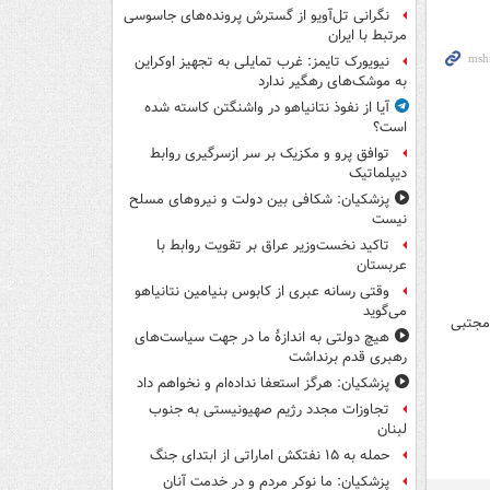
نگرانی تل‌آویو از گسترش پرونده‌های جاسوسی
مرتبط با ایران
نیویورک تایمز: غرب تمایلی به تجهیز اوکراین
به موشک‌های رهگیر ندارد
آیا از نفوذ نتانیاهو در واشنگتن کاسته شده
است؟
توافق پرو و مکزیک بر سر ازسرگیری روابط
دیپلماتیک
پزشکیان: شکافی بین دولت و نیروهای مسلح
نیست
تاکید نخست‌وزیر عراق بر تقویت روابط با
عربستان
وقتی رسانه عبری از کابوس بنیامین نتانیاهو
می‌گوید
دمجتبی
هیچ دولتی به اندازۀ ما در جهت سیاست‌های
رهبری قدم برنداشت
پزشکیان: هرگز استعفا نداده‌ام و نخواهم داد
تجاوزات مجدد رژیم صهیونیستی به جنوب
لبنان
حمله به ۱۵ نفتکش‌ اماراتی از ابتدای جنگ
پزشکیان: ما نوکر مردم و در خدمت آنان