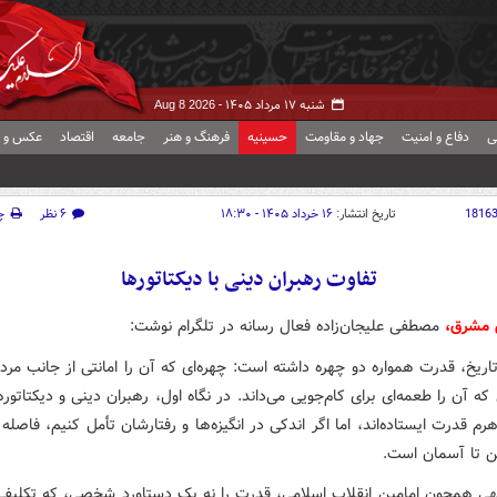
شنبه ۱۷ مرداد ۱۴۰۵ -
Aug 8 2026
ی
دفاع و امنیت
جهاد و مقاومت
حسینیه
فرهنگ و هنر
جامعه
اقتصاد
عکس و ف
1816
تاریخ انتشار:
۱۶ خرداد ۱۴۰۵ - ۱۸:۳۰
۶ نظر
چ
تفاوت رهبران دینی با دیکتاتورها
ش مشرق،
مصطفی علیجان‌زاده فعال رسانه در تلگرام نوشت:
ریخ، قدرت همواره دو چهره داشته است: چهره‌ای که آن را امانتی از جانب مرد
 که آن را طعمه‌ای برای کام‌جویی می‌داند. در نگاه اول، رهبران دینی و دیکتاتور
م قدرت ایستاده‌اند، اما اگر اندکی در انگیزه‌ها و رفتارشان تأمل کنیم، فاصله
ین تا آسمان است.
لهی همچون امامین انقلاب اسلامی، قدرت را نه یک دستاورد شخصی، که تکلیف