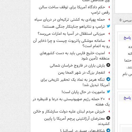
وی متناقض است
حکم دادگاه آمریکا برای توقف ساخت سالن
رقص ترامپ
حمله پهپادی به کشتی ترکیه‌ای در دریای سیاه
بررسی: 0
ترامپ و نتانیاهو جنایتکار جنگی هستند!
میزبانی استقلال در آسیا به امارات می‌رسد؟
پاسخ
سامانه موشکی پاتریوت چیست و چرا ذخایر آن
رو به اتمام است؟
ه
امنیت خلیج فارس باید به دست کشورهای
نه
منطقه تأمین شود
حتما
بارش باران در فاروج خراسان شمالی
ند.
انفجار بزرگ در شهر المخا یمن
س نام
تنگه هرمز به نماد یک تحقیر تاریخی برای
آمریکا تبدیل شد!
ماموریت در حال پایان است!
پاسخ
۲۰ حمله رژیم صهیونیستی به درعا و قنیطره در
یک هفته
خیزش مردم لبنان علیه دولت سازشکار و خائن
معترضان آرژانتینی پرچم آمریکا را پایین
کشیدند
شکاف‌های عمیق در اسرائیل!