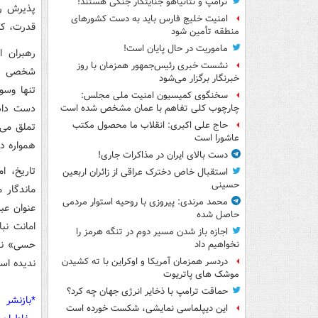
ترامپ و نتانیاهو جنایتکار جنگی هستند!
پذیرش ره
امنیت خلیج فارس باید به دست کشورهای
قدرت، که
منطقه تأمین شود
ماموریت در حال پایان است!
رهبران ا
نشست خبری رئیس‌جمهور همزمان با روز
شخصی داش
خبرنگار برگزار می‌شود
تنها وسو
سخنگوی کمیسیون امنیت ملی مجلس:
دست دادن
چارچوب کلی تفاهم با عمان مشخص شده است
حاج علی اکبری: انقلاب ما محصول مکتب
عاشورا است
همواره در
دست بالای ایران در مذاکرات جاری!
تاریخ، ا
استقبال خاص دخترک عراقی از زائران اربعین
حسینی
ماندگار م
محمد مرندی: پیروزی با روحیه استوار مردمی
عنوان عب
حاصل شده
امانت نب
اجازه باز شدن مسیر دوم در تنگه هرمز را
حسی» ندا
نخواهیم داد
دردسر همزمان آمریکا و اوکراین با ته کشیدن
ندیده اس
موشک های پاتریوت
حماقت ترامپ با ذخایر انرژی جهان چه کرد؟
*بازنشر 
این دیپلماسی نمایشی، شکست خورده است