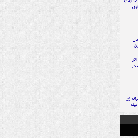
مان
وق
یراندازی
فیلم