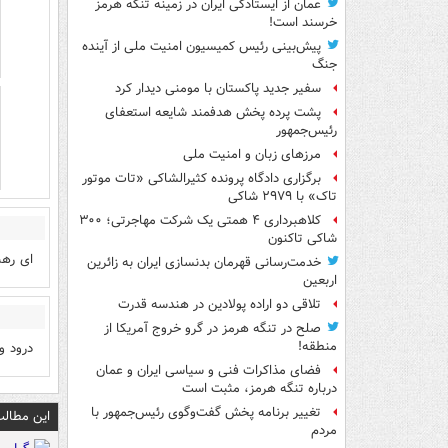
عمان از ایستادگی ایران در زمینه تنگه هرمز
خرسند است!
پیش‌بینی رئیس کمیسیون امنیت ملی از آینده
جنگ
سفیر جدید پاکستان با مومنی دیدار کرد
پشت پرده پخش هدفمند شایعه استعفای
رئیس‌جمهور
مرزهای زبان و امنیت ملی
برگزاری دادگاه پرونده کثیرالشاکی «تات موتور
تاک» با ۲۹۷۹ شاکی
کلاهبرداری ۴ همتی یک شرکت مهاجرتی؛ ۳۰۰
شاکی تاکنون
ای رهب
خدمت‌رسانی قهرمان بدنسازی ایران به زائرین
اربعین
تلاقی دو اراده پولادین در هندسه قدرت
صلح در تنگه هرمز در گرو خروج آمریکا از
منطقه!
درود و
فضای مذاکرات فنی و سیاسی ایران و عمان
درباره تنگه هرمز، مثبت است
تغییر برنامه پخش گفت‌وگوی رئیس‌جمهور با
این مطالب
مردم