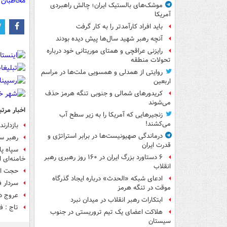
مخاطبان 
موشک‌های بالستیک ایران؛ چالش راهبردی
آمریکا
باید افراد کارآمدتر را به کار گرفت
آنچه رهبر شهید سال‌ها پیش دیده بودند
رایزنی عراقچی و همتای موریتانی خود درباره
تحولات منطقه
روایتی از همدلی و همسویی ملت‌ها در مراسم
اربعین
کریدورهای شمالی و جنوبی تنگه هرمز حذف
می‌شوند
اخبار مرتب
زنجیرهایی که آمریکا را به زیر سطح آب
می‌کشند!
بازدارن
درماندگی صهیونیست‌ها در برابر استراتژی و
رهبر سو
قدرت ایران
سپاه پا
۶ دستاورد بزرگ ایران در ۱۶۰ روز رهبری رهبر
خامنه‌ای 
انقلاب
حجت ال
ادعای شبکه «الحدث» درباره ایجاد گذرگاه
سردار ف
موقت در تنگه هرمز
عروج د
ابتکارات رهبر انقلاب در میدان نبرد
تاج : ف
هلاکت اعضای یک تیم تروریستی در جنوب
سیستان