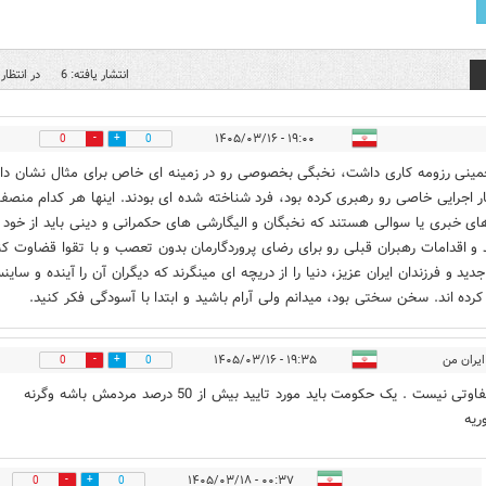
انتشار یافته: 6
در انتظار 
۱۹:۰۰ - ۱۴۰۵/۰۳/۱۶
0
0
مینی رزومه کاری داشت، نخبگی بخصوصی رو در زمینه ای خاص برای مثال نشان داد
ار اجرایی خاصی رو رهبری کرده بود، فرد شناخته شده ای بودند. اینها هر کدام منصفا
های خبری یا سوالی هستند که نخبگان و الیگارشی های حکمرانی و دینی باید از خود 
 و اقدامات رهبران قبلی رو برای رضای پروردگارمان بدون تعصب و با تقوا قضاوت کن
دید و فرزندان ایران عزیز، دنیا را از دریچه ای مینگرند که دیگران آن را آینده و ساین
کرده اند. سخن سختی بود، میدانم ولی آرام باشید و ابتدا با آسودگی فکر کنید.
ایران من
۱۹:۳۵ - ۱۴۰۵/۰۳/۱۶
0
0
هیچ تفاوتی نیست . یک حکومت باید مورد تایید بیش از 50 درصد مردمش باشه وگرنه
ریه
۰۰:۳۷ - ۱۴۰۵/۰۳/۱۸
0
0