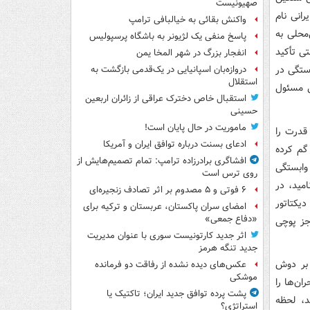
صهیونیست
رانی نام
واکنش بقائی به خیالبافی ترامپ
‌محلی به
پاسخ منفی یک لژیونر به باشگاه پرسپولیس
ی تأکید
انفجار بزرگ در شهر المخا یمن
رستگی در
دروازه‌بان اسپانیایی در یک‌قدمی بازگشت به
استقلال
ی مسئول
استقبال خاص دخترک عراقی از زائران اربعین
حسینی
ماموریت در حال پایان است!
قدرت را
ادعای بسنت درباره توافق ایران و آمریکا
گم کرده
افشاگری برادرزاده ترامپ: تمام تصمیم‌هایش از
دنی از این وابستگی
روی ترس است
مید، در
۶ فوتی و ۵ مصدوم بر اثر تصادف زنجیره‌ای
دیکتاتور
امضای سران پاکستان، عربستان و ترکیه برای
«دفاع جمعی»
 جز پوچی
اثر جدید کارتونیست سوری با عنوان مدیریت
جدید تنگه هرمز
 بر دوش
عکس‌های دیده نشده از رفاقت دو فرمانده‌
موشکی
ان‌ها را
پشت پرده توافق جدید ایران؛ تاکتیک یا
د، لحظه
استراتژی؟