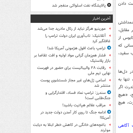
ست دادن
پالایشگاه نفت اسلواکی منفجر شد
آخرین اخبار
شمداشتی
مورینیو هرگز نباید از رئال مادرید جدا می‌شد
 مقابل،
آتلانتیک: تاب‌آوری ایران دولت ترامپ را
ابوس از
غافلگیر کرد
سانی که
ترامپ باعث افول هژمونی آمریکا شد!
ز کودتای ۲۸ مرداد تا انقلاب سفید،
فشار هم‌زمان گرانی مواد اولیه و افت تقاضا بر
بازار پلاستیک
رقابت ۲۸ والیبالیست برای حضور در فهرست
ر دل‌ها
نهایی تیم ملی
 تنها به
اسامی ژل‌های غیر مجاز شستشوی پوست
منتشر شد
درت اگر
سندرز: ترامپ نماد فساد، اقتدارگرایی و
ج، «هیچ
جنگ‌طلبی است!
رت، هیچ
مراقب علائم هپاتیت باشید!
ادامه جنگ تا روی کار آمدن دولت جدید در
آمریکا!
باغچه‌های خانگی در کاهش خطر ابتلا به دیابت
ت آگاهی
موثرند