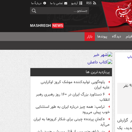
RSS
آرشیو
تماس با ما
دربارهٔ ما
MASHREGH
NEWS
یلم
دیدگاه
پیوندها
بازار
اپ
پربازدیدترین ها
یاوه‌گویی تولیدکننده موشک کروز اوکراینی
علیه ایران
۶ دستاورد بزرگ ایران در ۱۶۰ روز رهبری رهبر
انقلاب
ترامپ: همه چیز درباره ایران به طور استثنایی
خوب پیش می‌رود
«کمانِ پرنده» چینی برای شکار کروزها به ایران
ر گزارش
می‌آید
ذشته پیکر ۵ شهید، از جمله ۲ شهید جدید، یک
پدر شاهرودی پس از قتل پسرش، جسد را در