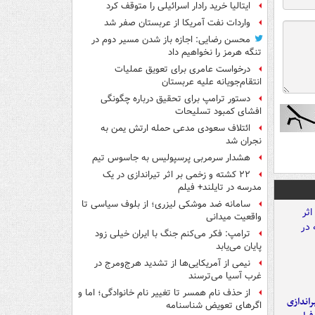
ایتالیا خرید رادار اسرائیلی را متوقف کرد
واردات نفت آمریکا از عربستان صفر شد
محسن رضایی: اجازه باز شدن مسیر دوم در
تنگه هرمز را نخواهیم داد
درخواست عامری برای تعویق عملیات
انتقام‌جویانه علیه عربستان
دستور ترامپ برای تحقیق درباره چگونگی
افشای کمبود تسلیحات
ائتلاف سعودی مدعی حمله ارتش یمن به
نجران شد
هشدار سرمربی پرسپولیس به جاسوس تیم
۲۲ کشته و زخمی بر اثر تیراندازی در یک
مدرسه در تایلند+ فیلم
سامانه ضد موشکی لیزری؛ از بلوف سیاسی تا
واقعیت میدانی
ترامپ: فکر می‌کنم جنگ با ایران خیلی زود
پایان می‌یابد
نیمی از آمریکایی‌ها از تشدید هرج‌ومرج در
غرب آسیا می‌ترسند
از حذف نام همسر تا تغییر نام خانوادگی؛ اما و
یراندازی
اگرهای تعویض شناسنامه