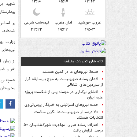
۱۲:۱۰
۰۵:۱۷
۰۳:۴۲
شهید بر
بیمارستا
غروب خورشید
اذان مغرب
نیمه‌شب شرعی
۲۳:۲۲
۱۹:۲۳
۱۹:۰۳
شده‌اند.
وزارت بهد
نیروهای ا
تازه های تحولات منطقه
نفر و شمار پ
صنعا: نیروهای ما در کمین‌ هستند
اذعان رسانه صهیونیست به موج بی‌سابقه فرار
از سرزمین‌های اشغالی
مجروحان به ۱۷۳ هزار و ۹۲ نفر افز
افشای برکناری در موساد پس از شکست پروژه
علیه ایران
حمله نیروهای اسرائیلی به خبرنگار پرس‌تی‌وی
۷۰ درصد از صهیونیست‌ها نگران سلامت
انتخابات هستند
اعتراف رسانه عبری: مهاجرت شهرک‌نشینان ۵۰
درصد افزایش یافت