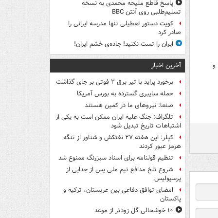
پاسخ قاطع ملیحه محمدی به نسخه
تسلیم‌طلبی روی آنتن BBC
کویت دستور تعطیلی تنها مدرسه ایرانی را
صادر کرد
ایران را تست نکنید! جاده‌ی خشم ایران!
آخرین اخبار
و
برخورد پراید با تیر برق ۲ فوتی بر جای گذاشت
حمله سایبری گسترده به بورس آمریکا
صنعا: نیروهای ما در کمین‌ هستند
تلگراف: جنگ علیه ایران ممکن است به یکی از
اشتباهات تاریخ تبدیل شود
کپلر: این هفته ۲۷ نفتکش و شناور از تنگه
هرمز عبور کردند
تنظیم قولنامه برای اسناد سبزرنگ ممنوع شد
شروع تلخ مدافع تیم ملی پس از جدایی از
پرسپولیس
امضای توافق دفاعی بین عربستان، ترکیه و
پاکستان
۱۰ خوشحالی گل زودتر از موعد