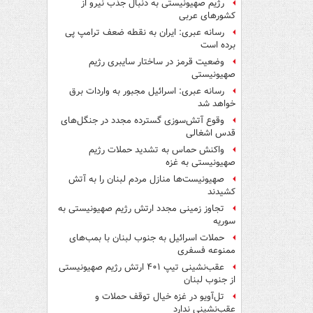
رژیم صهیونیستی به دنبال جذب نیرو از
کشورهای عربی
رسانه عبری: ایران به نقطه ضعف ترامپ پی
برده است
وضعیت قرمز در ساختار سایبری رژیم
صهیونیستی
رسانه عبری: اسرائیل مجبور به واردات برق
خواهد شد
وقوع آتش‌سوزی گسترده مجدد در جنگل‌های
قدس اشغالی
واکنش حماس به تشدید حملات رژیم
صهیونیستی به غزه
صهیونیست‌ها منازل مردم لبنان را به ‌آتش
کشیدند
تجاوز زمینی مجدد ارتش رژیم صهیونیستی به
سوریه
حملات اسرائیل به جنوب لبنان با بمب‌های
ممنوعه فسفری
عقب‌نشینی تیپ ۴۰۱ ارتش رژیم صهیونیستی
از جنوب لبنان
تل‌آویو در غزه خیال توقف حملات و
عقب‌نشینی ندارد