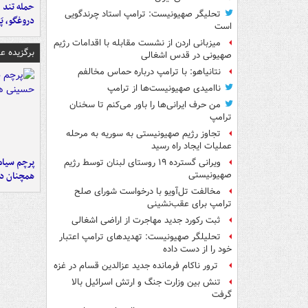
حمله تند ف
تحلیگر صهیونیست: ترامپ استاد چرندگویی
دروغگو، پَ
است
میزبانی اردن از نشست مقابله با اقدامات رژیم
برگزیده 
صهیونی در قدس اشغالی
نتانیاهو: با ترامپ درباره حماس مخالفم
ناامیدی صهیونیست‌ها از ترامپ
من حرف ایرانی‌ها را باور می‌کنم تا سخنان
ترامپ
تجاوز رژیم صهیونیستی به سوریه به مرحله
عملیات ایجاد راه رسید
پرچم سیاه
ویرانی گسترده ۱۹ روستای لبنان توسط رژیم
همچنان در
صهیونیستی
مخالفت تل‌آویو با درخواست شورای صلح
ترامپ برای عقب‌نشینی
ثبت رکورد جدید مهاجرت از اراضی اشغالی
تحلیلگر صهیونیست: تهدیدهای ترامپ اعتبار
خود را از دست داده
ترور ناکام فرمانده جدید عزالدین قسام در غزه
تنش بین وزارت جنگ و ارتش اسرائیل بالا
گرفت