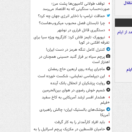
تقلال
توقف طولانی کامیون‌ها پشت مرز؛
صورت‌حساب سنگینی که به اقتصاد می‌رسد
حماقت ترامپ با ذخایر انرژی جهان چه کرد؟
چرا تابستان فصل محبوب میکروب‌هاست؟
دستگیری قاتل فراری در نوشهر
نیویورک تایمز فاش کرد: کارگروه ویژه سیا برای
تفرقه افکنی در کوبا
کنترل کامل تنگه هرمز در دست ایران!
پرچم سیاه بر فراز گنبد حسینی همچنان در
اهتزاز است
یام
ماجرای پیاده روی اربعین حاج رمضان
این دیپلماسی نمایشی، شکست خورده است
روایت پزشکیان از انحلال بانک آینده
شمیم خوش رضوی در هوای بین‌الحرمین
هشدار افسر ارشد آمریکایی به کاخ سفید
+فیلم
موشک‌های بالستیک ایران؛ چالش راهبردی
آمریکا
باید افراد کارآمدتر را به کار گرفت
حامیان فلسطین در مکزیک پرچم اسرائیل را به