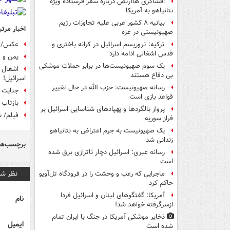
افشاگری هاآرتص درباره سفر فرستاده ویژه
نتانیاهو به آمریکا
بیانیه ۸ کشور عربی علیه تجاوزات رژیم
اخبار مرتب
صهیونیستی در غزه
عکس/ ج
ترکیه: تروریسم اسرائیل در کرانه باختری و
قدس اشغالی ادامه دارد
یمن و ت
یک‌ سوم صهیونیست‌ها در برابر حملات موشکی
اشغال آ
بی دفاع هستند
اسرائیل!
رسانه صهیونیست: حزب الله در حال تغییر
جنایت ج
قواعد بازی است
بازتاب 
پرواز بالگردها و پهپادهای شناسایی اسرائیل بر
فیلم/ 
فراز سوریه
یک صهیونیست به جرم اعتراض به نتانیاهو
زندانی شد
برچسب‌ها
رسانه عبری: اسرائیل دچار ناترازی برق شده
است
نظر شم
ماجرایی که رعب و وحشت را در فرودگاه تل‌آویو
حاکم کرد
آمریکا: گفتگوهای لبنان و اسرائیل فردا
نام
ازسرگرفته خواهد شد!
ذخایر موشکی آمریکا در جنگ با ایران تمام
ایمیل
شده است