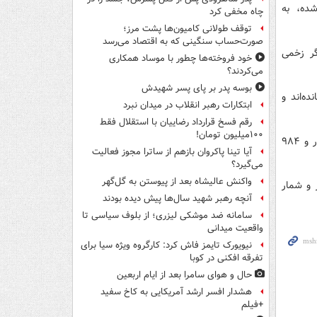
ده، به
چاه مخفی کرد
توقف طولانی کامیون‌ها پشت مرز؛
صورت‌حساب سنگینی که به اقتصاد می‌رسد
 اشغالگر زخمی
خود فروخته‌ها چطور با موساد همکاری
می‌کردند؟
بوسه‌ پدر بر پای پسر شهیدش
ده‌اند و
ابتکارات رهبر انقلاب در میدان نبرد
رقم فسخ قرارداد رضاییان با استقلال فقط
۱۰۰میلیون تومان!
از زمان اجرای آتش‌بس در ۱۱ اکتبر، شمار شهدا به ۹۵۱ نفر، شمار مجروحان به ۲ هزار و ۹۸۴
آیا تینا پاکروان بازهم از ساترا مجوز فعالیت
می‌گیرد؟
واکنش عالیشاه بعد از پیوستن به گل‌گهر
غاز جنگ در ۷ اکتبر ۲۰۲۳ تاکنون به ۷۲ هزار و ۹۶۱ نفر و شمار
آنچه رهبر شهید سال‌ها پیش دیده بودند
سامانه ضد موشکی لیزری؛ از بلوف سیاسی تا
واقعیت میدانی
نیویورک تایمز فاش کرد: کارگروه ویژه سیا برای
تفرقه افکنی در کوبا
حال و هوای سامرا بعد از ایام اربعین
هشدار افسر ارشد آمریکایی به کاخ سفید
+فیلم