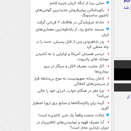
فیلم
نمایی زیبا از تنگه کریان جزیره قشم
رکوردشکنی پیش‌فروش جدیدترین گوشی‌های
تاشوی سامسونگ
حادثه غرق‌شدگی در طاقانک ۲ قربانی گرفت
مسجد جامع یزد، از باشکوه‌ترین معماری‌های
ایران
پدر شاهرودی پس از قتل پسرش، جسد را در
چاه مخفی کرد
دردسر همزمان آمریکا و اوکراین با ته کشیدن
موشک های پاتریوت
آثار مخرب مصرف الکل و سیگار در بروز
بیماری‌ها
اذعان رسانه صهیونیست به موج بی‌سابقه فرار
از سرزمین‌های اشغالی
چرا مغز در هنگام خواب، انرژی خود را خالی
می‌کند؟
گرما برای پالایشگاه‌ها و منابع برق اروپا اضطرار
آفرید
ایالات متحده واقعاً یک «ببر کاغذی» است!
آیا مصرف قهوه و نوشیدنی‌های کافئین‌دار در
دوران بارداری مجاز است؟