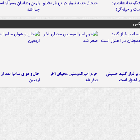
یگو به اینفانتینو:
جنجال جدید نیمار در برزیل +فیلم
رامین رضاییان رسماً از اس
ست‌ و حیله‌گر!
جدا شد
عکس
 بر فراز گنبد حسینی
حرم امیرالمومنین محیای آخر
حال و هوای سامرا بعد از ا
 اهتزاز است
صفر شد
اربعین