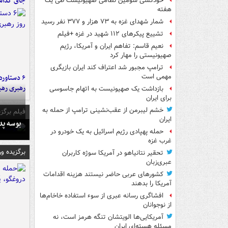
جای گذا
خودکشی سومین نظامی صهیونیست طی یک
هفته
شمار شهدای غزه به ۷۳ هزار و ۳۷۷ نفر رسید
تشییع پیکرهای ۱۱۲ شهید در غزه +فیلم
نعیم قاسم: تفاهم ایران و آمریکا، رژیم
صهیونیستی را مهار کرد
ترامپ مجبور شد اعتراف کند ایران بازیگری
مهمی است
رهبری رهب
بازداشت یک صهیونیست به اتهام جاسوسی
برای ایران
خشم لیبرمن از عقب‌نشینی ترامپ از حمله به
فیلم برگزی
ایران
بوسه‌ پ
حمله پهپادی رژیم اسرائیل به یک خودرو در
غرب غزه
برگزیده و
تحقیر نتانیاهو در آمریکا سوژه کاربران
عبری‌زبان
کشورهای عربی حاضر نیستند هزینه اقدامات
آمریکا را بدهند
افشاگری رسانه عبری از سوء استفاده خاخام‌ها
از نوجوانان
آمریکایی‌ها الویتشان تنگه هرمز است، نه
مسئله هسته‌ای ایران