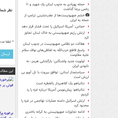
حمله پهپادی به جنوب لبنان یک شهید و ۱۱
زخمی برجا گذاشت
نظر شما 
خشم صهیونیست‌ها از عقب‌نشینی ترامپ از
حمله به ایران
حماس: آمریکا اسرائیل را تحت فشار قرار دهد
ارتش رژیم صهیونیستی به خاک لبنان تجاوز
کرد
*
لطفا عدد م
هلاکت دو نظامی صهیونیست در جنوب لبنان
پاسخ قاطع حزب‌الله به لفاظی‌های نواف سلام
علیه مقاومت
اولویت جدید واشنگتن: بازگشایی هرمز، نه
نابودی ایران
این مطالب
سیاستمدار لبنانی: توافق بیروت با تل آویو بی
ارزش است
نتانیاهو یک کلاهبردار بالفطره است
نتانیاهو: پیش‌نویس آمریکا درباره غزه را رد
کردیم
ارتش اسرائیل دامنه عملیات تهاجمی در غزه را
محدود کرد
ادامه تجاوزات صهیونیستی به کرانه باختری