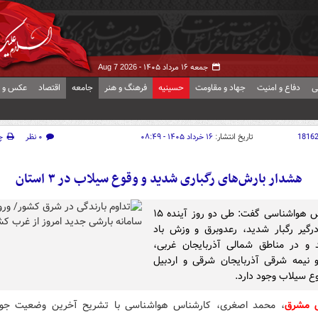
جمعه ۱۶ مرداد ۱۴۰۵ -
Aug 7 2026
ی
دفاع و امنیت
جهاد و مقاومت
حسینیه
فرهنگ و هنر
جامعه
اقتصاد
عکس و ف
1816
تاریخ انتشار:
۱۶ خرداد ۱۴۰۵ - ۰۸:۴۹
۰ نظر
چ
هشدار بارش‌های رگباری شدید و وقوع سیلاب در ۳ استان
کارشناس هواشناسی گفت: طی دو روز آینده ۱۵
رگیر رگبار شدید، رعدوبرق و وزش باد
 و در مناطق شمالی آذربایجان غربی،
نیمه شرقی آذربایجان شرقی و اردبیل
ع سیلاب وجود دارد.
ش مشرق
، محمد اصغری، کارشناس هواشناسی با تشریح آخرین وضعیت جو