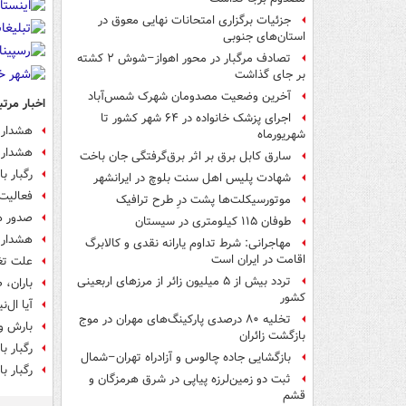
جزئیات برگزاری امتحانات نهایی معوق در
استان‌های جنوبی
تصادف مرگبار در محور اهواز–شوش ۲ کشته
بر جای گذاشت
آخرین وضعیت مصدومان شهرک شمس‌آباد
اخبار مرتب
اجرای پزشک خانواده در ۶۴ شهر کشور تا
هشدار و
شهریورماه
هشدار هو
سارق کابل برق بر اثر برق‌گرفتگی جان باخت
رگبار باران 
شهادت پلیس اهل سنت بلوچ در ایرانشهر
فعالیت 
موتورسیکلت‌ها پشت درِ طرح ترافیک
صدور هشدا
طوفان ۱۱۵ کیلومتری در سیستان
هشدار با
مهاجرانی: شرط تداوم یارانه نقدی و کالابرگ
اقامت در ایران است
علت تغ
تردد بیش از ۵ میلیون زائر از مرزهای اربعینی
باران، صاعقه و
کشور
آیا ال‌
تخلیه ۸۰ درصدی پارکینگ‌های مهران در موج
بارش و صاعقه ۵ روز
بازگشت زائران
رگبار ب
بازگشایی جاده چالوس و آزادراه تهران–شمال
رگبار 
ثبت دو زمین‌لرزه پیاپی در شرق هرمزگان و
قشم