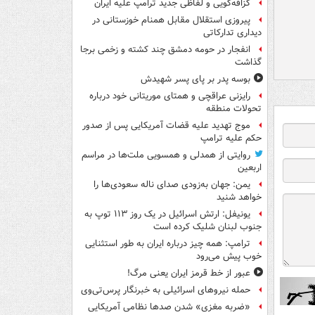
گزافه‌گویی و لفاظی جدید ترامپ علیه ایران
پیروزی استقلال مقابل همنام خوزستانی در
دیداری تدارکاتی
انفجار در حومه دمشق چند کشته و زخمی برجا
گذاشت
بوسه‌ پدر بر پای پسر شهیدش
رایزنی عراقچی و همتای موریتانی خود درباره
تحولات منطقه
موج تهدید علیه قضات آمریکایی پس از صدور
حکم علیه ترامپ
روایتی از همدلی و همسویی ملت‌ها در مراسم
اربعین
یمن: جهان به‌زودی صدای ناله سعودی‌ها را
خواهد شنید
یونیفل: ارتش اسرائیل در یک روز ۱۱۳ توپ به
جنوب لبنان شلیک کرده است
ترامپ: همه چیز درباره ایران به طور استثنایی
خوب پیش می‌رود
عبور از خط قرمز ایران یعنی مرگ!
حمله نیروهای اسرائیلی به خبرنگار پرس‌تی‌وی
«ضربه مغزی» شدن صدها نظامی آمریکایی