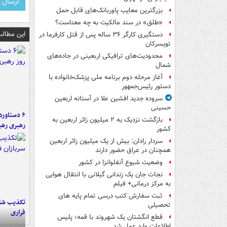
بزرگترین معایب پاوربانک‌های قابل حمل
«طلق» در سند مالکیت به چه معناست؟
این مطالب
دستگیری کارگر ۳۶ ساله پس از قتل کارفرما در
تویسرکان
محدودیت‌های ترافیکی اربعینی در جاده‌های
شمال‌
آغاز مرحله دوم برنامه ملی پزشک‌خانواده با
دستور رئیس‌جمهور
سروده جدید افشین علا در آستانه اربعین
حسینی
بازگشت نزدیک به ۲ میلیون زائر اربعین به
رهبری رهب
کشور
سردار رادان: بیش از یک میلیون زائر اربعین
همچنان در عراق حضور دارند
وضعیت شیوع آنفلوانزا در کشور
نجات جان یک زندانی گیلانی با انتقال هوایی
به مرکز درمانی+ فیلم
ثبت سفارش کتب درسی تمام پایه های
تکذیب شای
تحصیلی
فراری
قطع انگشتان یک شهروند با قمه؛ پلیس
اطلاعات وارد عمل شد