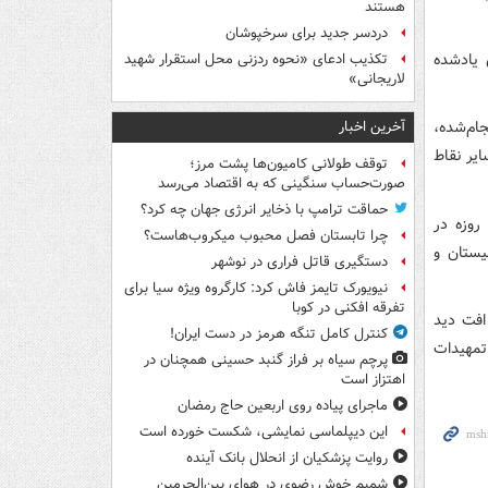
هستند
دردسر جدید برای سرخپوشان
 یادشده
تکذیب ادعای «نحوه ردزنی محل استقرار شهید
لاریجانی»
ام‌شده،
آخرین اخبار
یر نقاط
توقف طولانی کامیون‌ها پشت مرز؛
صورت‌حساب سنگینی که به اقتصاد می‌رسد
حماقت ترامپ با ذخایر انرژی جهان چه کرد؟
وی همچنین درباره وضعیت جوی شرق کشور یادآور شد: تداوم حاکمیت بادهای ۱۲۰ روزه در
چرا تابستان فصل محبوب میکروب‌هاست؟
یستان و
دستگیری قاتل فراری در نوشهر
نیویورک تایمز فاش کرد: کارگروه ویژه سیا برای
تفرقه افکنی در کوبا
افت دید
کنترل کامل تنگه هرمز در دست ایران!
تمهیدات
پرچم سیاه بر فراز گنبد حسینی همچنان در
اهتزاز است
ماجرای پیاده روی اربعین حاج رمضان
این دیپلماسی نمایشی، شکست خورده است
روایت پزشکیان از انحلال بانک آینده
شمیم خوش رضوی در هوای بین‌الحرمین