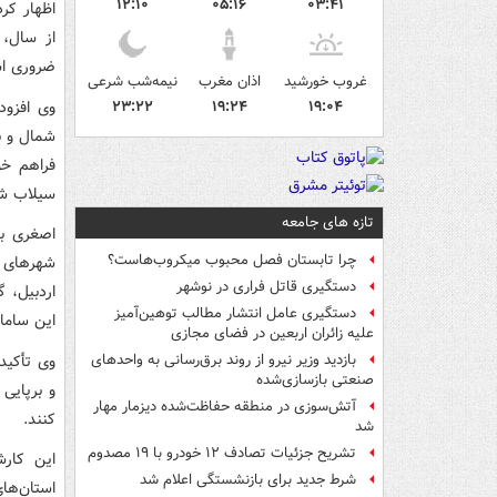
۱۲:۱۰
۰۵:۱۶
۰۳:۴۱
اظهار کر
از سال، 
ضروری اس
غروب خورشید
اذان مغرب
نیمه‌شب شرعی
وی افزود
۲۳:۲۲
۱۹:۲۴
۱۹:۰۴
شمال و ن
فراهم خو
سیلاب شو
تازه های جامعه
اصغری با
چرا تابستان فصل محبوب میکروب‌هاست؟
شهرهای م
دستگیری قاتل فراری در نوشهر
اردبیل، 
دستگیری عامل انتشار مطالب توهین‌آمیز
این سامانه
علیه زائران اربعین در فضای مجازی
وی تأکید 
بازدید وزیر نیرو از روند برق‌رسانی به واحدهای
صنعتی بازسازی‌شده
و برپایی
آتش‌سوزی در منطقه حفاظت‌شده دیزمار مهار
کنند.
شد
تشریح جزئیات تصادف ۱۲ خودرو با ۱۹ مصدوم
شرط جدید برای بازنشستگی اعلام شد
استان‌ها