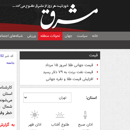
خانه
سیاست
جهان
تحولات منطقه
ورزش
شبکه‌های اجتماع
قیمت
کد خبر
252
جامعه
قیمت جهانی طلا امروز ۱۵ مرداد
قیمت نفت برنت به ۷۹ دلار رسید
افزایش قیمت طلا و نقره جهانی
استان د
استان:
می‌شوند
شمال و 
خطر وقو
اذان صبح
طلوع آفتاب
اذان ظهر
به گزار