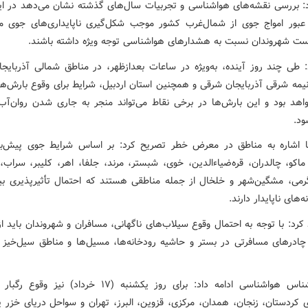
د: بررسی نقشه‌های هواشناسی و تجربیات سال‌های گذشته نشان می‌دهد در ا
عبور امواج جوی از شمال‌غرب کشور موجب شکل‌گیری ناپایداری‌های جوی م
ت شهروندان نسبت به هشدارهای هواشناسی توجه ویژه داشته باشند.
: طی چند روز آینده، به‌ویژه در ساعات بعدازظهر، در مناطق شمالی آذربایجا
یمه شرقی آذربایجان شرقی و همچنین استان اردبیل، شرایط برای وقوع بارش‌ه
اهد بود و این بارش‌ها در برخی نقاط می‌تواند منجر به جاری شدن روان‌آب
د.
 اشاره به مناطق در معرض خطر تصریح کرد: بر اساس شرایط جوی پیش‌بی
اکو، چالدران، قره‌ضیاءالدین، خوی، شبستر، مرند، جلفا، اهر، کلیبر، سراب، 
گرمی، مشگین‌شهر و خلخال از جمله مناطقی هستند که احتمال تأثیرپذیری بی
‌های ناپایدار دارند.
کرد: با توجه به احتمال وقوع سیلاب‌های ناگهانی، مسافران و شهروندان باید از
 چادرهای مسافرتی در بستر و حاشیه رودخانه‌ها، مسیل‌ها و مناطق سیل‌خیز 
این کارشناس هواشناسی ادامه داد: برای روز یکشنبه (۱۷ خرداد) نیز
ی کردستان، زنجان، همدان، مرکزی، قزوین، البرز، تهران و سواحل دریای خزر پ