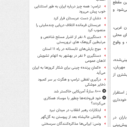
ین مقطع
ترامپ: همه چیز درباره ایران به طور استثنایی
ی‌شود و
خوب پیش می‌رود
دشان از دست عربستان فرار کرد
عربستان فرمانده ائتلاف دریایی چندملیتی را
ن غربی،
منصوب کرد
ای محلی
دستگیری ۸ نفر از اشرار مسلح شاخص و
 و وقوع
مرتبطین گروهک های تروریستی
موج بارش‌های تابستانه در راه ۱۱ استان
دستگیری ۶ نفر در بهشهر به اتهام تشویش
نی‌شده،
اذهان عمومی
مهربان،
«کمانِ پرنده» چینی برای شکار کروزها به ایران
می‌آید
شتری از
درگیری لفظی ترامپ و هگزث بر سر کمبود
ذخایر موشکی
۸۰۰ سازۀ آمریکایی خاکستر شد
 استقرار
خود فروخته‌ها چطور با موساد همکاری
خودداری
می‌کردند؟
ابتکارات رهبر انقلاب در میدان نبرد
 وقوع رگبار باران در
واکنش عالیشاه بعد از پیوستن به گل‌گهر
ونس: ایرانی‌ها مذاکره‌کنندگان سرسختی
یش‌بینی