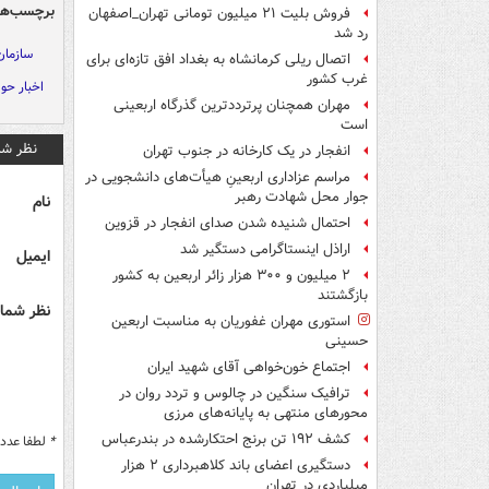
برچسب‌ها
فروش بلیت ۲۱ میلیون تومانی تهران_اصفهان
رد شد
سازمان
اتصال ریلی کرمانشاه به بغداد افق تازه‌ای برای
غرب کشور
اخبار حو
مهران همچنان پرترددترین گذرگاه اربعینی
است
نظر شم
انفجار در یک کارخانه در جنوب تهران
مراسم عزاداری اربعینِ هیأت‌های دانشجویی در
جوار محل شهادت رهبر
نام
احتمال شنیده شدن صدای انفجار در قزوین
اراذل اینستاگرامی دستگیر شد
ایمیل
۲ میلیون و ۳۰۰ هزار زائر اربعین به کشور
بازگشتند
نظر شما 
استوری مهران غفوریان به مناسبت اربعین
حسینی
اجتماع خون‌خواهی آقای شهید ایران
ترافیک سنگین در چالوس و تردد روان در
محورهای منتهی به پایانه‌های مرزی
کشف ۱۹۲ تن برنج احتکارشده در بندرعباس
*
لطفا عدد م
دستگیری اعضای باند کلاهبرداری ۲ هزار
میلیاردی در تهران