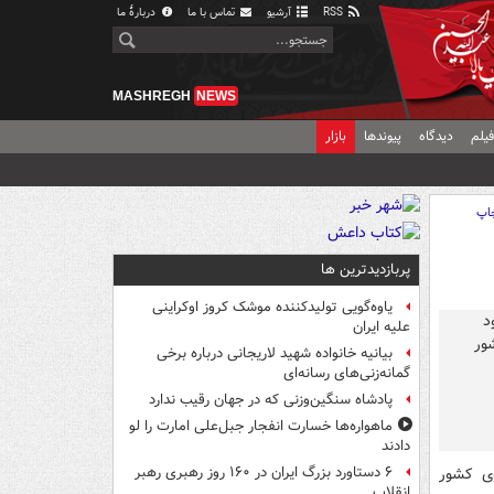
RSS
آرشیو
تماس با ما
دربارهٔ ما
MASHREGH
NEWS
یلم
دیدگاه
پیوندها
بازار
اپ
پربازدیدترین ها
یاوه‌گویی تولیدکننده موشک کروز اوکراینی
علیه ایران
بیانیه خانواده شهید لاریجانی درباره برخی
گمانه‌زنی‌های رسانه‌ای
پادشاه سنگین‌وزنی که در جهان رقیب ندارد
ماهواره‌ها خسارت انفجار جبل‌علی امارت را لو
دادند
ی کشور
۶ دستاورد بزرگ ایران در ۱۶۰ روز رهبری رهبر
انقلاب