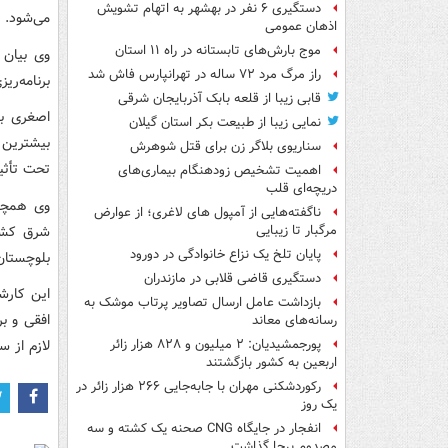
دستگیری ۶ نفر در بهشهر به اتهام تشویش
می‌شود.
اذهان عمومی
موج بارش‌های تابستانه در راه ۱۱ استان
وی بیان 
راز مرگ مرد ۷۲ ساله در تهرانپارس فاش شد
برنامه‌ری
قابی زیبا از قلعه بابک آذربایجان شرقی
اصغری با
نمایی زیبا از طبیعت بکر استان گیلان
بیشترین 
سناریوی بلاگر زن برای قتل شوهرش
تحت تأثیر
اهمیت تشخیص زودهنگام بیماری‌های
دریچه‌ای قلب
ناگفته‌هایی از آمپول های لاغری؛ از عوارض
شرق کشور
مرگبار تا زیبایی
پایان تلخ یک نزاع خانوادگی در دورود
بلوچستان 
دستگیری قاضی قلابی در مازندران
این کارش
بازداشت عامل ارسال تصاویر پرتاب موشک به
افقی و ب
رسانه‌های معاند
لازم از 
پورجمشیدیان: ۲ میلیون و ۸۲۸ هزار زائر
اربعین به کشور بازگشتند
رکوردشکنی مهران با جابه‌جایی ۲۶۶ هزار زائر در
یک روز
انفجار در جایگاه CNG صحنه یک کشته و سه
مصدوم برجا گذاشت