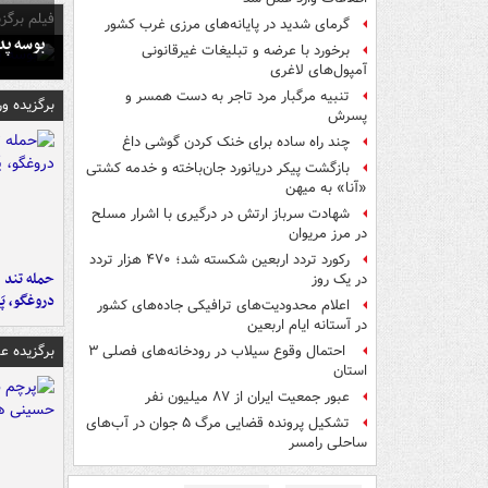
فیلم برگزی
گرمای شدید در پایانه‌های مرزی غرب کشور
بوسه‌ پ
برخورد با عرضه و تبلیغات غیرقانونی
آمپول‌های لاغری
تنبیه مرگبار مرد تاجر به دست همسر و
برگزیده و
پسرش
چند راه‌ ساده برای خنک کردن گوشی داغ
بازگشت پیکر دریانورد جان‌باخته و خدمه کشتی
«آنا» به میهن
شهادت سرباز ارتش در درگیری با اشرار مسلح
در مرز مریوان
رکورد تردد اربعین شکسته شد؛ ۴۷۰ هزار تردد
حمله تند ف
در یک روز
دروغگو، پَ
اعلام محدودیت‌های ترافیکی جاده‌های کشور
در آستانه ایام اربعین
برگزیده 
احتمال وقوع سیلاب در رودخانه‌های فصلی ۳
استان
عبور جمعیت ایران از ۸۷ میلیون نفر
تشکیل پرونده قضایی مرگ ۵ جوان در آب‌های
ساحلی رامسر