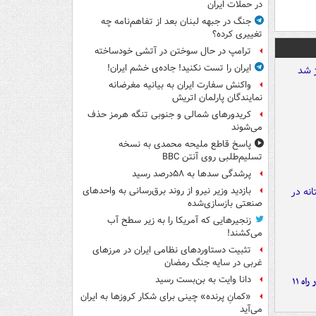
در حملات ایران
جنگ در جبهه لبنان بعد از تفاهم‌نامه چه
تغییری کرده؟
ترامپ در حال سوختن در آتشی خودساخته
ایران را تست نکنید! جاده‌ی خشم ایران!
واکنش سفارت ایران به بیانیه مغرضانه
نمایندگان پارلمان اتریش
کریدورهای شمالی و جنوبی تنگه هرمز حذف
می‌شوند
پاسخ قاطع ملیحه محمدی به نسخه
تسلیم‌طلبی روی آنتن BBC
پرشدگی سدها به ۵۸درصد رسید
بازدید وزیر نیرو از روند برق‌رسانی به واحدهای
صنعتی بازسازی‌شده
زنجیرهایی که آمریکا را به زیر سطح آب
می‌کشند!
تثبیت دستاوردهای نظامی ایران در مرزهای
غربی در سایه جنگ رمضان
دانا وایت به بن‌بست رسید
موج بارش‌های تابستانه در راه ۱۱
«کمانِ پرنده» چینی برای شکار کروزها به ایران
می‌آید