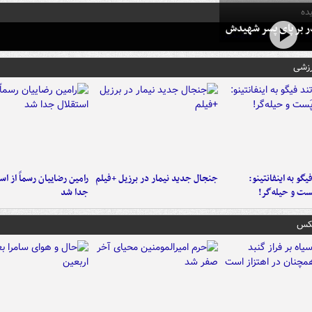
ده
در بر پای پسر شهیدش
رزشی
یگو به اینفانتینو:
جنجال جدید نیمار در برزیل +فیلم
رامین رضاییان رسماً از اس
ست‌ و حیله‌گر!
جدا شد
عکس