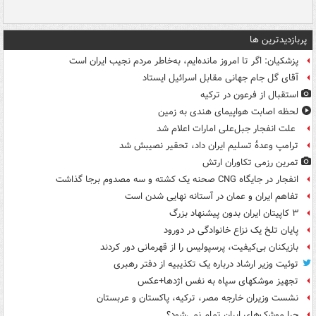
پربازدیدترین ها
پزشکیان: اگر تا امروز مانده‌ایم، به‌خاطر مردم نجیب ایران است
آقای گل جام جهانی مقابل اسرائیل ایستاد
استقبال از فرعون در ترکیه
لحظه اصابت هواپیمای هندی به زمین
علت انفجار جبل‌علی امارات اعلام شد
ترامپ وعدۀ تسلیم ایران داد، تحقیر نصیبش شد
تمرین رزمی تکاوران ارتش
انفجار در جایگاه CNG صحنه یک کشته و سه مصدوم برجا گذاشت
تفاهم ایران و عمان در آستانه نهایی شدن است
۳ کاپیتان ایران بدون پیشنهاد بزرگ
پایان تلخ یک نزاع خانوادگی در دورود
بازیکنان بی‌کیفیت، پرسپولیس را از قهرمانی دور کردند
توئیت وزیر ارشاد درباره یک تکذیبیه از دفتر رهبری
تجهیز موشکهای سپاه به نفس اژدها+عکس
نشست وزیران خارجه مصر، ترکیه، پاکستان و عربستان
چرا موشک‌های ایران تمام نمی‌شود؟