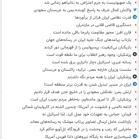
یک صهیونیست به جرم اعتراض به نتانیاهو زندانی شد
واکنش کمال شرف به پاسخ کوبنده یمن به عربستان سعودی
قدرت نظامی ایران فراتر از برآوردها
دستگیری قاضی قلابی در مازندران
فارن افرز: محور مقاومت پابرجا باقی مانده است
بازتاب پیامدهای جنگ علیه ایران در رسانه‌های جهان
بازیکنان بی‌کیفیت، پرسپولیس را از قهرمانی دور کردند
پزشکیان: وجود رهبر انقلاب برای ما نقطه قوت است
رسانه عبری: اسرائیل دچار ناترازی برق شده است
نشست وزیران خارجه مصر، ترکیه، پاکستان و عربستان
پزشکیان: ایران را همه مردم نگه داشتند
ایران در مسیر تبدیل شدن به قدرت برتر منطقه است!
ارتش یمن: نفتکش سعودی را در خلیج عدن هدف قرار دادیم
پزشکیان: اگر تا امروز مانده‌ایم، به‌خاطر مردم نجیب ایران است
ادامه ناامنی و خشونت در آمریکا؛ چندین کشته در کارولینای شمالی
فیدان: حماس به تعهدات خود عمل کرد، امّا اسرائیل نه
بازداشت عامل ارسال تصاویر پرتاب موشک به رسانه‌های معاند
ماجرایی که رعب و وحشت را در فرودگاه تل‌آویو حاکم کرد
شبیه‌سازی حمله به پایگاه نیروهای دلتا فورس آمریکا