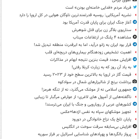
آهوی ایرانی
فریاد مردم «فدایی خامنه‌ای بودن» است
نشریه آمریکایی: روسیه قدرتمندترین ناوگان هوایی در کل اروپا را دارد
آغاز جنگ ایران برای پایان قدرت آمریکا بود
سناریوی بلاگر زن برای قتل شوهرش
مشاهده ۴ پلنگ در ارتفاعات میناب
قرار بود ایران به زانو درآید، اما به ابرقدرت منطقه تبدیل شد!
اهمیت تشخیص زودهنگام بیماری‌های دریچه‌ای قلب
افزایش مجدد قیمت بنزین نتیجه ابهام در مذاکرات
به یاد آن روز که به زیارت کربلا رفتی!
قیمت گاز در اروپا به بالاترین سطح خود از ۲۰۲۳ رسید
برداشت برنج از شالیزارهای شمال در سوادکوه
جمهوری اسلامی نه از موشک می‌گذرد، نه از تنگه هرمز!
ناگفته‌هایی از آمپول های لاغری؛ از عوارض مرگبار تا زیبایی
کشورهای عربی از رویارویی و جنگ با ایران می‌ترسند!
تجهیز موشکهای سپاه به نفس اژدها+عکس
پایان تلخ یک نزاع خانوادگی در دورود
افزایش بی‌سابقه سرقت سوخت در انگلیس
پرواز بالگردها و پهپادهای شناسایی اسرائیل بر فراز سوریه