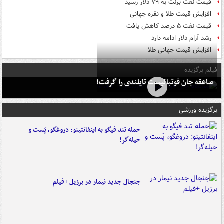
قیمت نفت برنت به ۷۹ دلار رسید
افزایش قیمت طلا و نقره جهانی
قیمت نفت ۵ درصد کاهش یافت
رشد آرام دلار ادامه دارد
افزایش قیمت جهانی طلا
فیلم برگزیده
صاعقه جان فوتبالیست تایلندی را گرفت!
برگزیده ورزشی
حمله تند فیگو به اینفانتینو: دروغگو، پَست‌ و
حیله‌گر!
جنجال جدید نیمار در برزیل +فیلم