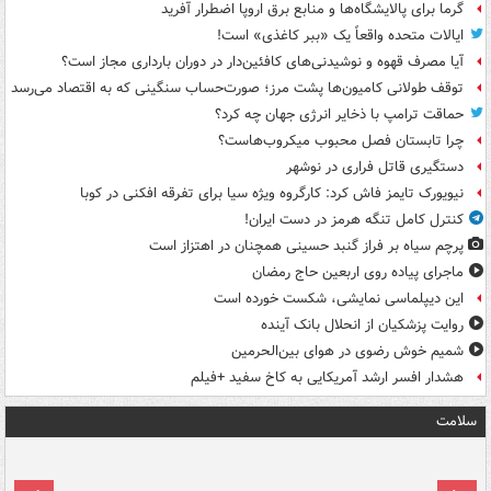
گرما برای پالایشگاه‌ها و منابع برق اروپا اضطرار آفرید
ایالات متحده واقعاً یک «ببر کاغذی» است!
آیا مصرف قهوه و نوشیدنی‌های کافئین‌دار در دوران بارداری مجاز است؟
توقف طولانی کامیون‌ها پشت مرز؛ صورت‌حساب سنگینی که به اقتصاد می‌رسد
حماقت ترامپ با ذخایر انرژی جهان چه کرد؟
چرا تابستان فصل محبوب میکروب‌هاست؟
دستگیری قاتل فراری در نوشهر
نیویورک تایمز فاش کرد: کارگروه ویژه سیا برای تفرقه افکنی در کوبا
کنترل کامل تنگه هرمز در دست ایران!
پرچم سیاه بر فراز گنبد حسینی همچنان در اهتزاز است
ماجرای پیاده روی اربعین حاج رمضان
این دیپلماسی نمایشی، شکست خورده است
روایت پزشکیان از انحلال بانک آینده
شمیم خوش رضوی در هوای بین‌الحرمین
هشدار افسر ارشد آمریکایی به کاخ سفید +فیلم
سلامت
ت