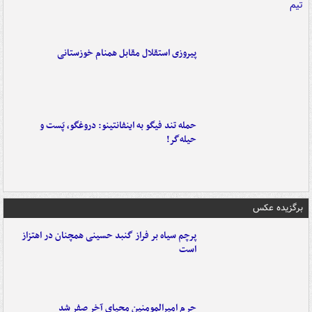
پیروزی استقلال مقابل همنام خوزستانی
حمله تند فیگو به اینفانتینو: دروغگو، پَست‌ و
حیله‌گر!
برگزیده عکس
پرچم سیاه بر فراز گنبد حسینی همچنان در اهتزاز
است
حرم امیرالمومنین محیای آخر صفر شد