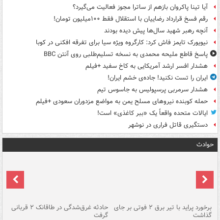
آیا تینا پاکروان بازهم از ساترا مجوز فعالیت می‌گیرد؟
رقم فسخ قرارداد رضاییان با استقلال فقط ۱۰۰میلیون تومان!
آنچه رهبر شهید سال‌ها پیش دیده بودند
نیویورک تایمز فاش کرد: کارگروه ویژه سیا برای تفرقه افکنی در کوبا
پاسخ قاطع ملیحه محمدی به نسخه تسلیم‌طلبی روی آنتن BBC
هشدار افسر ارشد آمریکایی به کاخ سفید +فیلم
ایران را تست نکنید! جاده‌ی خشم ایران!
هشدار سرمربی پرسپولیس به جاسوس تیم
حمله کوبنده نیروهای مسلح یمن به مواضع مزدوران سعودی +فیلم
ایالات متحده واقعاً یک «ببر کاغذی» است!
دستگیری قاتل فراری در نوشهر
حوادث
برخورد پراید با تیر برق ۲ فوتی بر جای
حادثه غرق‌شدگی در طاقانک ۲ قربانی
پد
گذاشت
گرفت
جس