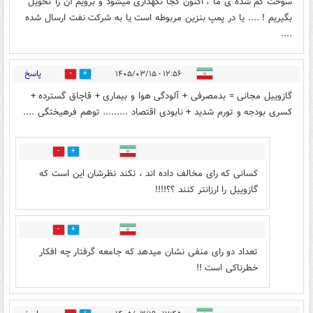
سوخت گم شده ی ما ، اکنون کجا نگهداری میشود و برویم آن را تحویل
بگیریم ! .... یا در پمپ بنزین مربوطه است یا به شرکت نفت ارسال شده
....
پاسخ
۱۲:۵۶ - ۱۴۰۵/۰۳/۱۵
2
3
گازوییل مجانی = بدمصرفی + آلودگی هوا و بیماری + قاچاق گسترده +
کسری بودجه و تورم شدید + نابودی اقتصاد ......... توهم فرهیختگی ....
0
0
کسانی که رای مخالف داده اند ، نکند نظرشان این است که
گازوییل را ارزانتر کنند ؟؟!!!!
0
1
تعداد دو رای منفی نشان میدهد که جامعه گرفتار چه افکار
خطرناکی است !!