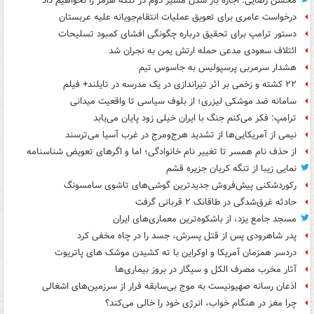
محسن رضایی: اجازه باز شدن مسیر دوم در تنگه هرمز را نخواهیم داد
درخواست عامری برای تعویق عملیات انتقام‌جویانه علیه عربستان
دستور ترامپ برای تحقیق درباره چگونگی افشای کمبود تسلیحات
ائتلاف سعودی مدعی حمله ارتش یمن به نجران شد
هشدار سرمربی پرسپولیس به جاسوس تیم
۲۲ کشته و زخمی بر اثر تیراندازی در یک مدرسه در تایلند+ فیلم
سامانه ضد موشکی لیزری؛ از بلوف سیاسی تا واقعیت میدانی
ترامپ: فکر می‌کنم جنگ با ایران خیلی زود پایان می‌یابد
نیمی از آمریکایی‌ها از تشدید هرج‌ومرج در غرب آسیا می‌ترسند
از حذف نام همسر تا تغییر نام خانوادگی؛ اما و اگرهای تعویض شناسنامه
نمایی زیبا از تنگه کریان جزیره قشم
رکوردشکنی پیش‌فروش جدیدترین گوشی‌های تاشوی سامسونگ
حادثه غرق‌شدگی در طاقانک ۲ قربانی گرفت
مسجد جامع یزد، از باشکوه‌ترین معماری‌های ایران
پدر شاهرودی پس از قتل پسرش، جسد را در چاه مخفی کرد
دردسر همزمان آمریکا و اوکراین با ته کشیدن موشک های پاتریوت
آثار مخرب مصرف الکل و سیگار در بروز بیماری‌ها
اذعان رسانه صهیونیست به موج بی‌سابقه فرار از سرزمین‌های اشغالی
چرا مغز در هنگام خواب، انرژی خود را خالی می‌کند؟