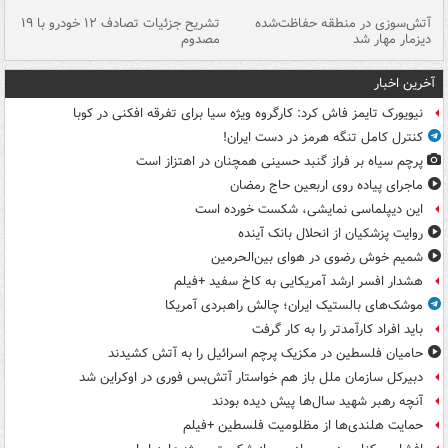
تصادف مرگبار در محور اهواز–شوش ۲
آتش‌سوزی در منطقه حفاظت‌شده
تشریح جزئیات تصادف ۱۲ خودرو با ۱۹
پا
دیزمار مهار شد
مصدوم
آخرین اخبار
نیویورک تایمز فاش کرد: کارگروه ویژه سیا برای تفرقه افکنی در کوبا
کنترل کامل تنگه هرمز در دست ایران!
پرچم سیاه بر فراز گنبد حسینی همچنان در اهتزاز است
ماجرای پیاده روی اربعین حاج رمضان
این دیپلماسی نمایشی، شکست خورده است
روایت پزشکیان از انحلال بانک آینده
شمیم خوش رضوی در هوای بین‌الحرمین
هشدار افسر ارشد آمریکایی به کاخ سفید +فیلم
موشک‌های بالستیک ایران؛ چالش راهبردی آمریکا
باید افراد کارآمدتر را به کار گرفت
حامیان فلسطین در مکزیک پرچم اسرائیل را به آتش کشیدند
دبیرکل سازمان ملل باز هم خواستار آتش‌بس فوری در اوکراین شد
آنچه رهبر شهید سال‌ها پیش دیده بودند
حمایت هلندی‌ها از مظلومیت فلسطین +فیلم