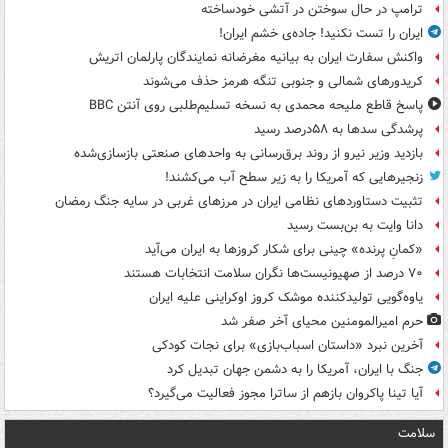
ترامپ در حال سوختن در آتشی خودساخته
ایران را تست نکنید! جاده‌ی خشم ایران!
واکنش سفارت ایران به بیانیه مغرضانه نمایندگان پارلمان اتریش
کریدورهای شمالی و جنوبی تنگه هرمز حذف می‌شوند
پاسخ قاطع ملیحه محمدی به نسخه تسلیم‌طلبی روی آنتن BBC
پرشدگی سدها به ۵۸درصد رسید
بازدید وزیر نیرو از روند برق‌رسانی به واحدهای صنعتی بازسازی‌شده
زنجیرهایی که آمریکا را به زیر سطح آب می‌کشند!
تثبیت دستاوردهای نظامی ایران در مرزهای غربی در سایه جنگ رمضان
دانا وایت به بن‌بست رسید
«کمانِ پرنده» چینی برای شکار کروزها به ایران می‌آید
۷۰ درصد از صهیونیست‌ها نگران سلامت انتخابات هستند
یاوه‌گویی تولیدکننده موشک کروز اوکراینی علیه ایران
حرم امیرالمومنین محیای آخر صفر شد
آخرین نبرد «داستان اسباب‌بازی» برای نجات کودکی
جنگ با ایران، آمریکا را به دشمن جهان تبدیل کرد
آیا تینا پاکروان بازهم از ساترا مجوز فعالیت می‌گیرد؟
سلامت