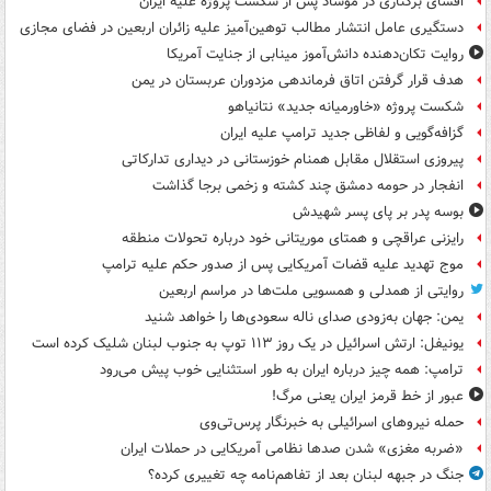
افشای برکناری در موساد پس از شکست پروژه علیه ایران
دستگیری عامل انتشار مطالب توهین‌آمیز علیه زائران اربعین در فضای مجازی
روایت تکان‌دهنده دانش‌آموز مینابی از جنایت آمریکا
هدف قرار گرفتن اتاق‌ فرماندهی مزدوران عربستان در یمن
شکست پروژه «خاورمیانه جدید» نتانیاهو
گزافه‌گویی و لفاظی جدید ترامپ علیه ایران
پیروزی استقلال مقابل همنام خوزستانی در دیداری تدارکاتی
انفجار در حومه دمشق چند کشته و زخمی برجا گذاشت
بوسه‌ پدر بر پای پسر شهیدش
رایزنی عراقچی و همتای موریتانی خود درباره تحولات منطقه
موج تهدید علیه قضات آمریکایی پس از صدور حکم علیه ترامپ
روایتی از همدلی و همسویی ملت‌ها در مراسم اربعین
یمن: جهان به‌زودی صدای ناله سعودی‌ها را خواهد شنید
یونیفل: ارتش اسرائیل در یک روز ۱۱۳ توپ به جنوب لبنان شلیک کرده است
ترامپ: همه چیز درباره ایران به طور استثنایی خوب پیش می‌رود
عبور از خط قرمز ایران یعنی مرگ!
حمله نیروهای اسرائیلی به خبرنگار پرس‌تی‌وی
«ضربه مغزی» شدن صدها نظامی آمریکایی در حملات ایران
جنگ در جبهه لبنان بعد از تفاهم‌نامه چه تغییری کرده؟