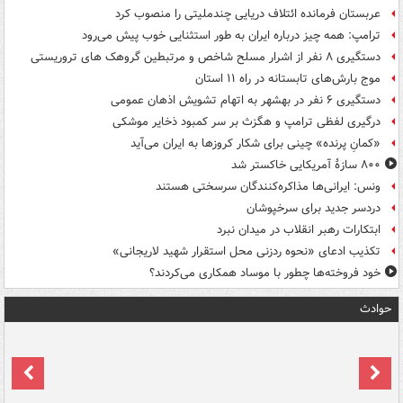
عربستان فرمانده ائتلاف دریایی چندملیتی را منصوب کرد
ترامپ: همه چیز درباره ایران به طور استثنایی خوب پیش می‌رود
دستگیری ۸ نفر از اشرار مسلح شاخص و مرتبطین گروهک های تروریستی
موج بارش‌های تابستانه در راه ۱۱ استان
دستگیری ۶ نفر در بهشهر به اتهام تشویش اذهان عمومی
درگیری لفظی ترامپ و هگزث بر سر کمبود ذخایر موشکی
«کمانِ پرنده» چینی برای شکار کروزها به ایران می‌آید
۸۰۰ سازۀ آمریکایی خاکستر شد
ونس: ایرانی‌ها مذاکره‌کنندگان سرسختی هستند
دردسر جدید برای سرخپوشان
ابتکارات رهبر انقلاب در میدان نبرد
تکذیب ادعای «نحوه ردزنی محل استقرار شهید لاریجانی»
خود فروخته‌ها چطور با موساد همکاری می‌کردند؟
حوادث