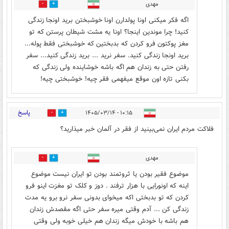
مهدی
0
0
اگه فکر میکنی اونا پولدارن اونا خوشبختن برید اونجا زندگی
کنید! چرا موندین اینجا؟ اونا یه مشت شیطان پرستن که تو
مغز پوکتون فرو کردن که بدبختین که خوشبختی فقط پوله...
برید اونجا زندگی کنید. سفر نرید ... برید زندگی کنید... سفر
رفتن حتی به زندان هم اگه باشه خوشاینده ولی زندگی که
بکنی تازه اون موقع میفهمی فقر چیه! خوشبختی چیه!
پاسخ
۱۰:۱۵ - ۱۴۰۵/۰۳/۱۴
4
6
فلاکت مردم ایران نمی‌بینید از فقر در آلمان خبر میذارید؟
مهدی
0
0
موضوع فقیر بودن یا ثروتمند بودن تو ایران نیست موضوع
اینه که اونورایی با هزار ترفند . دوز و کلک تو مغزت اینو فرو
کردن که تو بدبختی اکه میخوای بدونی سفر نرو برو یه مدت
زندگی کن ... آدم وقتی میره سفر حتی اگه مقصدش زندان
هم باشه با خودش میگه زندان هم خیلی خوبه ولی وقتی