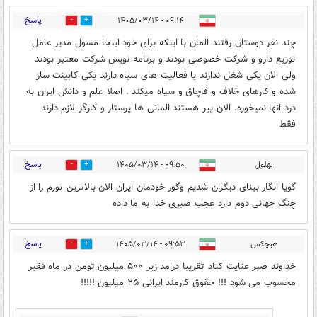
پاسخ
۰۹:۱۴ - ۱۴۰۵/۰۳/۱۴
0
0
چند نفر دوستان رفتند المان با اینکه برای خود اینجا مسول مدیر عامل
توزیع دارو و شرکت خصوصی بودند و برنامه نویس شرکت معتبر بودند
ولی الان یکی شغل ندارند یا فعالیت های سیاه دارند یکی کابینت ساز
شده و کارهای خلاف و قاچاق و سیاه میکند . اصلا علم و دانش ایران به
درد انها نمیخوره. الان پیر هستند المانی ها پرستار و کارگر لازم دارند
فقط
پاسخ
بهلول
۰۹:۵۰ - ۱۴۰۵/۰۳/۱۴
0
0
گویا انگار بینای دیگران شدیم وگور خودمان ایران الان بالاترین تورم را از
چنگ جهانی دوم دارد عجب صبری خدا به ما داده
پاسخ
هیچکس
۰۹:۵۳ - ۱۴۰۵/۰۳/۱۴
3
4
خداوند صبر عنایت کناد تقریبا درامد زیر ۵۰۰ میلیون تومن در ماه فقیر
محسوب می شود !!! حقوق کارمند ایرانی ۲۵ میلیون !!!!!