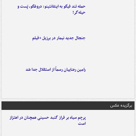
حمله تند فیگو به اینفانتینو: دروغگو، پَست‌ و
حیله‌گر!
جنجال جدید نیمار در برزیل +فیلم
رامین رضاییان رسماً از استقلال جدا شد
برگزیده عکس
پرچم سیاه بر فراز گنبد حسینی همچنان در اهتزاز
است