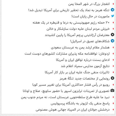
انفجار بزرگ در شهر المخا یمن
تنگه هرمز به نماد یک تحقیر تاریخی برای آمریکا تبدیل شد!
ماموریت در حال پایان است!
۲۰ حمله رژیم صهیونیستی به درعا و قنیطره در یک هفته
خیزش مردم لبنان علیه دولت سازشکار و خائن
معترضان آرژانتینی پرچم آمریکا را پایین کشیدند
شکاف‌های عمیق در اسرائیل!
هشدار مقام ارشد یمن به عربستان سعودی
اردوغان: توافقنامه مکه پذیرای مشارکت کشورهای دوست است
ادعای بسنت درباره توافق ایران و آمریکا
نتایج آزمون مدارس سمپاد اعلام شد
تاثیرات منفی جنگ علیه ایران بر بازار کار آمریکا
رونمایی از مختصات جدید تنگۀ هرمز
روبیو در رأس فشار حداکثری آمریکا برای تغییر مسیر کوبا
تصویری از تمرینات ترابزون اسپور با حضور ساویچ، صلاح و اونانا
نبرد ما علیه طرح سلطه‌جویی عربستان است، نه مردم جنوب یمن
پاسخ منفی یک لژیونر به باشگاه پرسپولیس
درخشش جوانان ایران در المپیاد جهانی هوش مصنوعی