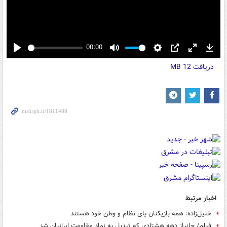
00:00
Play
Mute
Settings
PIP
Enter
Down
دریافت
12 MB
fullscreen
اخبار مرتبط
خلیل‌زاده: همه بازیکنان پای نظام و وطن خود هستند
فیلم/ جانباز دهه هشتادی که تبدیل به نماد مقاومت ایرانیان شد