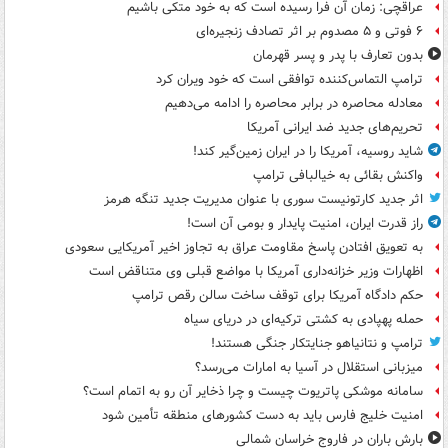
عراقچی: زمان آن فرا رسیده است که به خود متکی باشیم
۶ فوتی و ۵ مصدوم بر اثر تصادف زنجیره‌ای
بدون تعارف با پدر و پسر قهرمان
ترامپ التماس‌کننده توافقی است که خود ویران کرد
معادله محاصره در برابر محاصره را ادامه می‌دهیم
تحریم‌های جدید ضد ایرانی آمریکا
شاید روسیه، آمریکا را در ایران زمین‌گیر کند!
واکنش بقائی به خیالبافی ترامپ
اثر جدید کارتونیست سوری با عنوان مدیریت جدید تنگه هرمز
راز قدرت ایران، امنیت پایدار و بومی آن است!
به تعویق افتادن پاسخ مقاومت عراق به تجاوز اخیر آمریکایی سعودی
اظهارات وزیر خزانه‌داری آمریکا با مواضع قبلی وی متناقض است
حکم دادگاه آمریکا برای توقف ساخت سالن رقص ترامپ
حمله پهپادی به کشتی ترکیه‌ای در دریای سیاه
ترامپ و نتانیاهو جنایتکار جنگی هستند!
میزبانی استقلال در آسیا به امارات می‌رسد؟
سامانه موشکی پاتریوت چیست و چرا ذخایر آن رو به اتمام است؟
امنیت خلیج فارس باید به دست کشورهای منطقه تأمین شود
بارش باران در فاروج خراسان شمالی