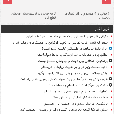
۶ فوتی و ۵ مصدوم بر اثر تصادف
گربه جریان برق شهرستان فریمان را
رگ
زنجیره‌ای
قطع کرد
آخرین اخبار
نگرانی تل‌آویو از گسترش پرونده‌های جاسوسی مرتبط با ایران
نیویورک تایمز: غرب تمایلی به تجهیز اوکراین به موشک‌های رهگیر ندارد
آیا از نفوذ نتانیاهو در واشنگتن کاسته شده است؟
توافق پرو و مکزیک بر سر ازسرگیری روابط دیپلماتیک
پزشکیان: شکافی بین دولت و نیروهای مسلح نیست
تاکید نخست‌وزیر عراق بر تقویت روابط با عربستان
وقتی رسانه عبری از کابوس بنیامین نتانیاهو می‌گوید
هیچ دولتی به اندازۀ ما در جهت سیاست‌های رهبری قدم برنداشت
پزشکیان: هرگز استعفا نداده‌ام و نخواهم داد
تجاوزات مجدد رژیم صهیونیستی به جنوب لبنان
حمله به ۱۵ نفتکش‌ اماراتی از ابتدای جنگ
پزشکیان: ما نوکر مردم و در خدمت آنان هستیم
سنای آمریکا لایحه تحریم‌های گسترده انرژی روسیه را تصویب کرد