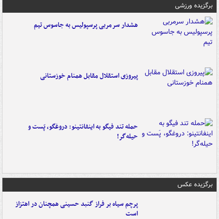
برگزیده ورزشی
هشدار سرمربی پرسپولیس به جاسوس تیم
پیروزی استقلال مقابل همنام خوزستانی
حمله تند فیگو به اینفانتینو: دروغگو، پَست‌ و
حیله‌گر!
برگزیده عکس
پرچم سیاه بر فراز گنبد حسینی همچنان در اهتزاز
است