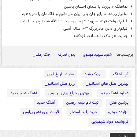
نماهنگ «ایران» با صدای احسان یاسین
بختیاری‌زاده: تا پای جان پای ایران می‌مانیم و خاک‌مان را نمی‌دهیم
فیلم/ روایت فرزند سپهبد شهید موسوی از علاقه شدید پدر به فوتبال
فیلم/رای دادن مادربزرگ ۱۰۳ ساله آملی
جنایت هولناک با حسادت کودکانه
برچسب‌ها
شهید سپهبد موسوی
بدون تعارف
جنگ رمضان
آپ آهنگ
موزیک شاه
سایت تاریخ ایران
بهترین هتل های استانبول
رزرو هتل استانبول
دانلود آهنگ جدید
بهترین جراح بینی ترمیمی
آهنگ های جدید
پرشین هتل
ثبت نام بیمه اربعین
آهنگ جدید
مزایده خودرو
خرید بلیط استخر
قیمت ورق آهن پرایس
فروشنده مواد شیمیایی
نظر شما