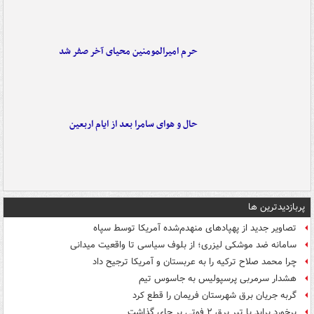
حرم امیرالمومنین محیای آخر صفر شد
حال و هوای سامرا بعد از ایام اربعین
پربازدیدترین ها
تصاویر جدید از پهپادهای منهدم‌شده آمریکا توسط سپاه
سامانه ضد موشکی لیزری؛ از بلوف سیاسی تا واقعیت میدانی
چرا محمد صلاح ترکیه را به عربستان و آمریکا ترجیح داد
هشدار سرمربی پرسپولیس به جاسوس تیم
گربه جریان برق شهرستان فریمان را قطع کرد
برخورد پراید با تیر برق ۲ فوتی بر جای گذاشت