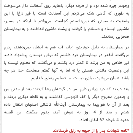
وجودم چیره شده بود و از طرف دیگر، پاهایم روی آسفالت داغ می‌سوخت
به طوری که گاهی شک می‌کردم این آسفالت است یا قیر داغ! با این
وضعیت به سمتی که نمی‌دانستم کجاست، می‌رفتم تا اینکه در مسیر،
ماشینی ایستاد و دستانم را گرفتند و پشت ماشین انداختند و به بیمارستان
صحرایی رساندند.
در بیمارستان به دلیل خونریزی زیاد، آب هم به ایشان نمی‌دهند،‌ پدرم
می‌گفت: آنقدر در بیمارستان درد داشتم که برخی دوستان پیشنهاد دادند
‌تیر خلاص به من بزنند تا کمتر درد بکشم و می‌گفتند که معلوم نیست با
این وضعیت ماندنی هستی یا نه اما به آنها گفتم مصلحت خدا هر چه
باشد همان می‌شود،‌ نیازی نیست. ما تسلیم رضای خداییم.
بعد دیدند که درد زیادی دارم، مرا در گوشه‌ای رها کردند؛ بعد از مدتی من
و چندین مجروح دیگر را کف اتوبوسی گذاشتند و به نقطه دیگری بردند و
بعد از آن با هواپیما به بیمارستان آیت‌الله کاشانی اصفهان انتقال داده
شدم و بعد از 4 روز به هوش آمد، پدرم می‏گفت این قضیه
حدود 4 خرداد 67 اتفاق افتاد.
*نامه شهادت پدر را از جبهه به زابل فرستادند