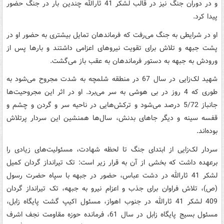
و در دوران جنگ نیز در قالب لشکر 41 ثارالله چندین بار در جنگ حضور
پیدا کرد.
‌او در شرایطی به جنگ می‌رفت که فرماندهان تمایل بیشتری به حضور او در
پشت جبهه و تلاش برای تقویت نیروهای اعزامی داشتند و بارها پس از
ورودش به جبهه به دستور فرماندهان به عقب باز می‌گشت.
شهید لک‌زایی در سال 67 در منطقه شلمچه به شدت مجروح می‌شود به
طوری که 4 روز در بی هوشی به سر می‌برد. او در اثر این مجروحیت‌ها
جانباز 5/72 درصد می‌شود و ترکش‌هایی در ناحیه سر و گردن و چشم و
قفسه سینه و دیگر جاهای بدنش، سال‌ها همنشین این سردار پرتلاش
بوده‌اند.
سردار لک‌زایی از ابتدای جنگ تا لحظه شهادت، مسئولیت‌‌های زیادی را
برعهده داشت که بخشی از آن به قرار زیر است: تک تیرانداز گردان کمیل
لشکر 41 ثارالله در دشت عباس، حضور در جبهه با سپاه حضرت رسول
(ص)، تلاش فراوان برای جذب و اعزام نیرو به جبهه، تک تیرانداز گردان
409 لشکر 41 ثارالله در جنوب اهواز،‌ مسئول اکیپ گشت پایگاه زابل،‌
مسئول بسیج پایگاه زابل در سال 61، فرمانده حوزه مقاومت نجف اشرف