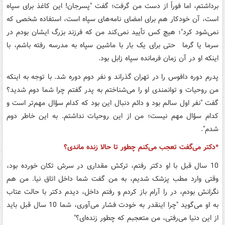
برداشتم،‌ اما فوراً از دست من گرفت؛ گفت "پسرجان! این کاغذ برای سپاه
است‌، آن خودکار هم برای امضای نامه‌های سپاه است، استفاده شخصی که
نمی‌شود کرد"؛ هیچ کس تأیید نمی‌کند من که فرزند بزرگ ایشان بودم در
سرما یا گرما حتی برای یک بار با ماشین سپاه به مدرسه رفته باشم، با
اینکه او در آن زمان فرمانده سپاه زابل بود.
پدرم دوره دافوس را در تهران گذراند و نفر دوم دوره شد. با توجه به اینکه
من روحیات و توانمندی او را می‌شناختم به پدر گفتم چرا شما دوم شدید؟
گفت "نفر اول سالم بود و دائم دنبال این بود که کدام سؤال مهم‌تر است و
کدام سؤال مهم نیست؛ من از این روحیات نداشتم. به این خاطر دوم
شدم".
*دکتر می‌گفت تعجب می‌کنم چطور تا حالا زنده ماندی؟
10 سال قبل با او دکتر رفتم، ترکش مقداری در سرش تکان خورده بود،
وقتی وارد مطب پزشک شدیم، به من گفت شما داخل اتاق نیا. من هم
نگرانش بودم، در را آرام باز کردم و رفتم داخل، دیدم دکتر با حالت عتاب
به او می‌گوید "چرا اینقدر به خودت فشار می‌آوری، شما 10 سال قبل باید
از این دنیا می‌رفتی، من متعجبم که چطور زنده‌ای؟"