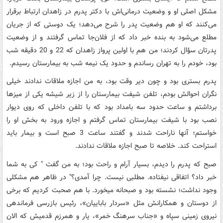
مشکل اصلی او و وضعیت درمانی‌اش با دکتر پدرم در زاهدان ارتباط برقرار
می‌کنند که او هم وضعیت پدر را شرح می‌دهد؛ یک دوستی که از جریان
مطلع می‌شود به بنده خبر داد که از فلان‌جا تماس گرفتند و از وضعیت
پدرتان سؤال کردند؛ من هم با اولین پرواز زاهدان که 22 و 20 دقیقه شب
بود، خودم را به تهران رساندم و حدود یک نیمه شب به بیمارستان رسیدم.
پدرم بستری بود و چون دیر وقت بود، به من اجازه ملاقات ندادند خیلی
نگران احوالش بودم، تلفن شیفت بیمارستان را از زیر شیشه یکی از میزها
برداشتم و ساعت حدود سه بامداد بود که با تلفن داخلی که روی دیوار
نصب بود با شیفت بیمارستان تماس گرفتم و اجازه ورود به بخش او را
خواستم؛ آنها ناراحت شدند و گفتند ساعت 3 صبح است و بیمار باید
استراحت کند. خلاصه تا صبح اجازه ملاقات ندادند.
صبح که پدرم را دیدم، بسیار آرام و راحت بود؛ به من گفت " کی به شما
خبر داد؟ اتفاقی نیفتاده. مطلبی نیست. چرا آمدی؟" در ظاهر هم مشکلی
وجود نداشت؛ نشسته بود و صبحانه می‏خورد. با هم صحبت ‌کردیم که برخی
از دوستان و همکارانش مثل «سردار باباییان»، رئیس بازرسی فرماندهی
نیروی زمینی سپاه و «جناب سرهنگ خمر»، یار و همرزم قدمیش که الان