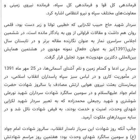
فرماندهی کل قوا و فرماندهی کل سپاه، فرمانده نیروی زمینی و
معاونت‌های مختلف سپاه و نیرو انتظامی اشاره کرد.
سردار شهید حاج حبیب لک‌زایی که خطیبی توانا و زبر دست بود، قلمی
روان هم داشت و مقالات فراوانی از وی به یادگار مانده است، در ششمین
اجلاس سراسری نماز به عنوان نگارنده مقاله برتر و در تابستان سال
جاری(1391)نیز به عنوان «فعال نمونه مهدوی در هشتمین همایش
بین‌المللی دکترین مهدویت» مورد تجلیل قرار گرفت.
سردار بی ادعا و گمنام زمین و نام آَشنای آسمانی‌ها، در 25 مهر ماه 1391
در مأموریت کاری و در لباس سبز سپاه پاسداران انقلاب اسلامی، در
بیمارستان بعثت نیروی هوایی ارتش مصادف با سالروز شهادت حضرت
امام جواد علیه‏السلام و در سومین سالگرد شهادت سرداران شهید نورعلی
شوشتری و شهید رجب‏علی محمدزاده که به تعبیر سردار شهید لک‏زایی
شهدای وحدت، امنیت و خدمت بودند، به فیض شهادت نائل شد و در
سایه سپیدارهای ملکوت آرمید.
جالب آنکه روز شهادت این سرباز نامدار انقلاب، سالروز شهادت امام جواد
(ع) و سومین سالگرد شهدای وحدت بود؛ هفتمین روز مراسم شهادتش