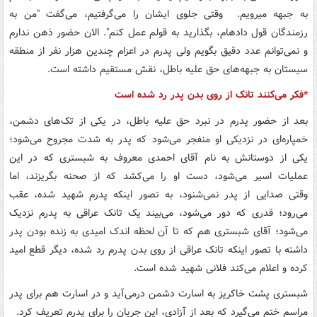
به جبهه می‏رویم. وقتی جلوی ایشان را می‌گرفتیم، می‌گفت "من به
رزمندگان قول داده‏ام، بگذارید به قولم عمل کنم". الان حضور ذهن ندارم
و نمی‌توانم عدد دقیق بگویم ولی پدرم در اعزام چندین هزار نفر از منطقه
سیستان به جبهه‌های حق علیه باطل، نقش مستقیم داشته‌‌ است.
*فکر می‌کنند تانک از روی بدن پدر رد شده است
بعد از حضور پدرم در نبرد حق علیه باطل، در یکی از تک‌های دشمن،
خمپاره‌ای در نزدیکی او منفجر می‌شود که پدر به شدت مجروح می‌شود؛
یکی از دوستانش به نام آقای احمدی معروف به شبستری که در این
عملیات اسیر می‌شود، دست او را می‌کشد که از صحنه بگریزند، اما
وقتی صدایی از پدر نمی‌شنود،‌ به تصور اینکه پدرم شهید شده، عقب
می‌رود؛ قدری که دور می‌شود، می‌بیند یک تانک عراقی به پدرم نزدیک
می‌شود؛ آقای شبستری هم که تا آن لحظه اندک امیدی به زنده بودن پدر
داشته با تصور اینکه تانک عراقی از روی بدن پدرم رد شده، دیگر قطع امید
کرده و اعلام می‌کند فلانی شهید شده است.
شبستری پشت خاکریز به اسارت دشمن درمی‌آید و در اسارت هم برای پدر
مراسم ختم می‌گیرد که بعد از آزادی، این جریان را برای پدرم تعریف ‌‌کرد.