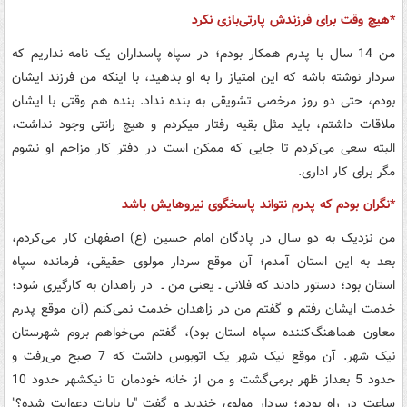
*هیچ وقت برای فرزندش پارتی‌بازی نکرد
من 14 سال با پدرم همکار بودم؛ در سپاه پاسداران یک نامه نداریم که
سردار نوشته باشه که این امتیاز را به او بدهید،‌ با اینکه من فرزند ایشان
بودم، حتی دو روز مرخصی تشویقی به بنده نداد. بنده هم وقتی با ایشان
ملاقات داشتم، باید مثل بقیه رفتار می‏کردم و هیچ رانتی وجود نداشت،
البته سعی می‌کردم تا جایی که ممکن است در دفتر کار مزاحم او نشوم
مگر برای کار اداری.
*نگران بودم که پدرم نتواند پاسخگوی نیروهایش باشد
من نزدیک به دو سال در پادگان امام حسین (ع) اصفهان کار می‌کردم،
بعد به این استان آمدم؛ آن موقع سردار مولوی حقیقی، فرمانده سپاه
استان بود؛ دستور دادند که فلانی ـ یعنی من ـ در زاهدان به کارگیری شود؛
خدمت ایشان رفتم و گفتم من در زاهدان خدمت نمی‌کنم (آن موقع پدرم
معاون هماهنگ‌کننده سپاه استان بود)، گفتم می‌خواهم بروم شهرستان
نیک شهر. آن موقع نیک شهر یک اتوبوس داشت که 7 صبح می‌رفت و
حدود 5 بعداز ظهر برمی‌گشت و من از خانه خودمان تا نیکشهر حدود 10
ساعت در راه بودم؛ سردار مولوی خندید و گفت "با بابات دعوایت شده؟"