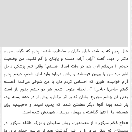
حال پدرم که بد شد، خیلی نگران و مضطرب شدم؛ ‌پدرم که نگرانی من و
دکتر را دید، گفت "آرام، آرام، دست و پایتان را گم نکنید. من وضعیت
خودم را می‌دانم الان هم در وقت اضافه هستم." وقتی تیم پزشکی داخل
اتاق بود من را بیرون فرستاند و وقتی دوباره وارد اتاق شدم، دیدم پدرم
آرام خوابیده، طوری که احساس کردم دارد با من شوخی می‌کند؛ آهسته
گفتم حاجی! حاجی!‌ آن لحظه متوجه شدم هر دو چشم پدرم باز است
یعنی آن چشم مجروح ایشان که بر اثر ترکش، بیش از دو دهه بسته بود،
باز شده بود؛ آنجا دیگر مطمئن شدم که پدرم، امیدم و «حبیبم» برای
همیشه ما را تنها گذاشته و مهمان دوستان شهیدش شده است.
«حاج غلام سرگزی» از معتمدین، ریش سفیدان و بزرگ طائفه سرگزی در
سیستان که پیکر پدرم را در قبر گذاشت بعد از مراسم چهلم برای ما