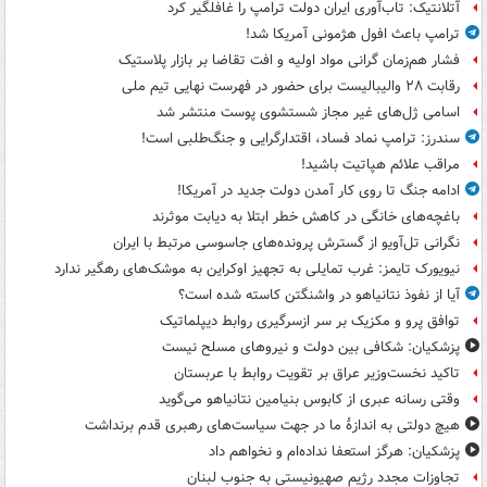
آتلانتیک: تاب‌آوری ایران دولت ترامپ را غافلگیر کرد
ترامپ باعث افول هژمونی آمریکا شد!
فشار هم‌زمان گرانی مواد اولیه و افت تقاضا بر بازار پلاستیک
رقابت ۲۸ والیبالیست برای حضور در فهرست نهایی تیم ملی
اسامی ژل‌های غیر مجاز شستشوی پوست منتشر شد
سندرز: ترامپ نماد فساد، اقتدارگرایی و جنگ‌طلبی است!
مراقب علائم هپاتیت باشید!
ادامه جنگ تا روی کار آمدن دولت جدید در آمریکا!
باغچه‌های خانگی در کاهش خطر ابتلا به دیابت موثرند
نگرانی تل‌آویو از گسترش پرونده‌های جاسوسی مرتبط با ایران
نیویورک تایمز: غرب تمایلی به تجهیز اوکراین به موشک‌های رهگیر ندارد
آیا از نفوذ نتانیاهو در واشنگتن کاسته شده است؟
توافق پرو و مکزیک بر سر ازسرگیری روابط دیپلماتیک
پزشکیان: شکافی بین دولت و نیروهای مسلح نیست
تاکید نخست‌وزیر عراق بر تقویت روابط با عربستان
وقتی رسانه عبری از کابوس بنیامین نتانیاهو می‌گوید
هیچ دولتی به اندازۀ ما در جهت سیاست‌های رهبری قدم برنداشت
پزشکیان: هرگز استعفا نداده‌ام و نخواهم داد
تجاوزات مجدد رژیم صهیونیستی به جنوب لبنان