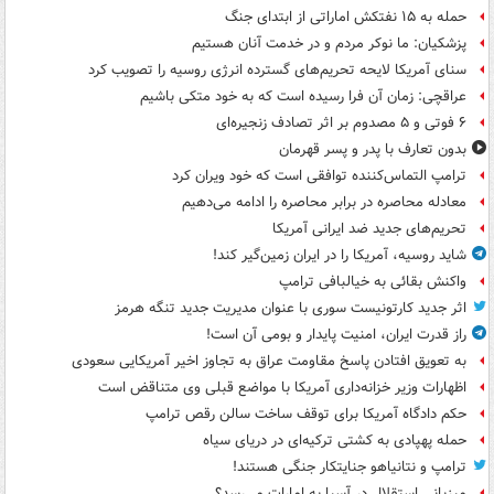
حمله به ۱۵ نفتکش‌ اماراتی از ابتدای جنگ
پزشکیان: ما نوکر مردم و در خدمت آنان هستیم
سنای آمریکا لایحه تحریم‌های گسترده انرژی روسیه را تصویب کرد
عراقچی: زمان آن فرا رسیده است که به خود متکی باشیم
۶ فوتی و ۵ مصدوم بر اثر تصادف زنجیره‌ای
بدون تعارف با پدر و پسر قهرمان
ترامپ التماس‌کننده توافقی است که خود ویران کرد
معادله محاصره در برابر محاصره را ادامه می‌دهیم
تحریم‌های جدید ضد ایرانی آمریکا
شاید روسیه، آمریکا را در ایران زمین‌گیر کند!
واکنش بقائی به خیالبافی ترامپ
اثر جدید کارتونیست سوری با عنوان مدیریت جدید تنگه هرمز
راز قدرت ایران، امنیت پایدار و بومی آن است!
به تعویق افتادن پاسخ مقاومت عراق به تجاوز اخیر آمریکایی سعودی
اظهارات وزیر خزانه‌داری آمریکا با مواضع قبلی وی متناقض است
حکم دادگاه آمریکا برای توقف ساخت سالن رقص ترامپ
حمله پهپادی به کشتی ترکیه‌ای در دریای سیاه
ترامپ و نتانیاهو جنایتکار جنگی هستند!
میزبانی استقلال در آسیا به امارات می‌رسد؟