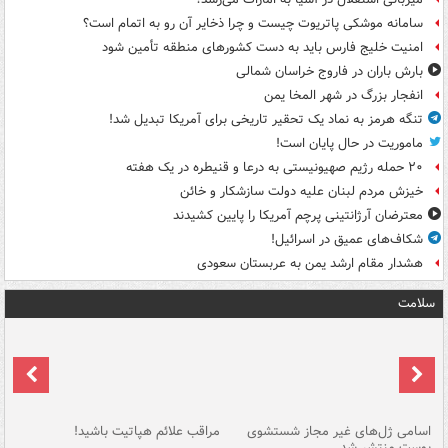
سامانه موشکی پاتریوت چیست و چرا ذخایر آن رو به اتمام است؟
امنیت خلیج فارس باید به دست کشورهای منطقه تأمین شود
بارش باران در فاروج خراسان شمالی
انفجار بزرگ در شهر المخا یمن
تنگه هرمز به نماد یک تحقیر تاریخی برای آمریکا تبدیل شد!
ماموریت در حال پایان است!
۲۰ حمله رژیم صهیونیستی به درعا و قنیطره در یک هفته
خیزش مردم لبنان علیه دولت سازشکار و خائن
معترضان آرژانتینی پرچم آمریکا را پایین کشیدند
شکاف‌های عمیق در اسرائیل!
هشدار مقام ارشد یمن به عربستان سعودی
سلامت
اسامی ژل‌های غیر مجاز شستشوی
مراقب علائم هپاتیت باشید!
با
پوست منتشر شد
به