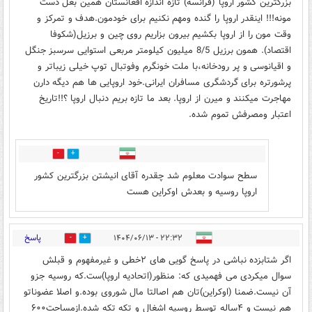
بزرگترین کشور اروپا (فرانسه) تازه اندازه افغانستان همین بغل دست
مونه!!! اینقدر اروپا را گنده ومهم نکنیم برای خودمون.هدف و تمرکز و
وقت مون را از اروپا بکشیم بیرون بزاریم روی چین و برزیل(شکوفا
اقتصاد). همون برزیل 8/5 میلیون کیلومتر مربعی استوایی سرسبز جنگل
و اقیانوسی و پر رودخانه،با ملت خونگرم وفوتبال توپ خیلی زیباتر و
پرشورتره برای گردشگری مسافران ایرانی.خود اروپایی ها هم دیگه دارن
مهاجرت میکنند و میرن از اروپا. بعد ما تازه بریم دنبال اروپا ؟!!تاریخ
اعتبار ومصرفش تموم شده.
0
2
سطح سوادت معلوم شد چقدره آقای انیشتن بزرگترین کشور
اروپا روسیه و بعدش اوکراین هست
پاسخ
۲۲:۳۲ - ۱۴۰۴/۰۶/۱۳
1
0
اگر شتابزده نباشی در پاسخ گویی های ۲خطی و غیرمفهوم و قبلش
سوال میکردی می فهمیدی که: منظور(اتحادیه اروپا)ست.که روسیه جزو
آن نیست.ضمنا (اوکراین)تان هم اصالتا مال شوروی بوده.و اصلا عضوناتو
هم نیست و ۴ساله توسط روسیه اشغال و تکه تکه شده.ازمساحت۶۰۰