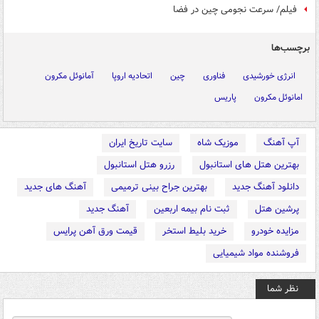
فیلم/ سرعت نجومی چین در فضا
برچسب‌ها
انرژی خورشیدی
فناوری
چین
اتحادیه اروپا
آمانوئل مکرون
امانوئل مکرون
پاریس
آپ آهنگ
موزیک شاه
سایت تاریخ ایران
بهترین هتل های استانبول
رزرو هتل استانبول
دانلود آهنگ جدید
بهترین جراح بینی ترمیمی
آهنگ های جدید
پرشین هتل
ثبت نام بیمه اربعین
آهنگ جدید
مزایده خودرو
خرید بلیط استخر
قیمت ورق آهن پرایس
فروشنده مواد شیمیایی
نظر شما