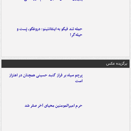
حمله تند فیگو به اینفانتینو: دروغگو، پَست‌ و
حیله‌گر!
برگزیده عکس
پرچم سیاه بر فراز گنبد حسینی همچنان در اهتزاز
است
حرم امیرالمومنین محیای آخر صفر شد