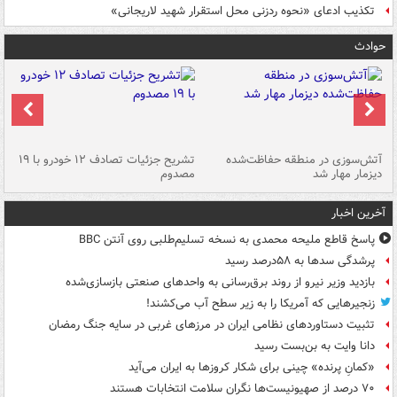
تکذیب ادعای «نحوه ردزنی محل استقرار شهید لاریجانی»
حوادث
تصادف مرگبار در محور اهواز–شوش ۲
آتش‌سوزی در منطقه حفاظت‌شده
تشریح جزئیات تصادف ۱۲ خودرو با ۱۹
پا
دیزمار مهار شد
مصدوم
آخرین اخبار
پاسخ قاطع ملیحه محمدی به نسخه تسلیم‌طلبی روی آنتن BBC
پرشدگی سدها به ۵۸درصد رسید
بازدید وزیر نیرو از روند برق‌رسانی به واحدهای صنعتی بازسازی‌شده
زنجیرهایی که آمریکا را به زیر سطح آب می‌کشند!
تثبیت دستاوردهای نظامی ایران در مرزهای غربی در سایه جنگ رمضان
دانا وایت به بن‌بست رسید
«کمانِ پرنده» چینی برای شکار کروزها به ایران می‌آید
۷۰ درصد از صهیونیست‌ها نگران سلامت انتخابات هستند