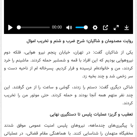
00:00
Play
Mute
Settings
PIP
Enter
Down
fullscreen
روایت مصدومان و شاکیان؛ شرح ضرب و شتم و تخریب اموال
یکی از شاکیان گفت: در تهران، خیابان پنجم نیرو هوایی، فلکه دوم
نیروهوایی بودیم که این افراد با قمه و شمشیر حمله کردند. ماشینم را خرد
کردند، من و خانواده‌ام ترسیده و فرار کردیم. پسرخاله ام از ناحیه دست و
سر زخمی شد و چند بخیه زد.
شاکی دیگری گفت: دستم را زدند، گوشی و ساعت را از من گرفتند. این
چند نفر متهم همه آنجا بودند و حمله کردند. حتی موتور من را تخریب
کردند.
تعقیب و گریز؛ عملیات پلیس تا دستگیری نهایی
با پیگیری‌های چندماهه، نیروهای پلیس امنیت عمومی موفق شدند
مخفیگاه متهمان را شناسایی کنند. با هماهنگی مقام قضائی، در عملیاتی