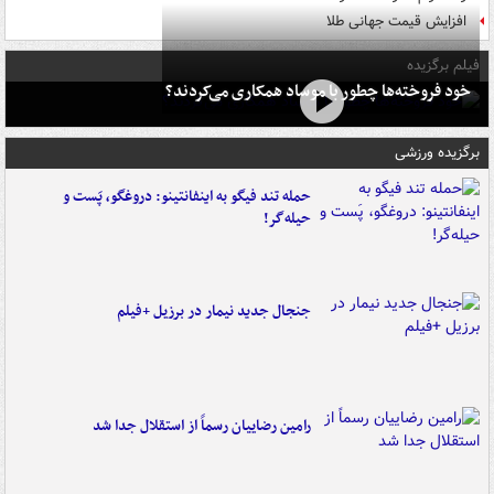
افزایش قیمت جهانی طلا
فیلم برگزیده
خود فروخته‌ها چطور با موساد همکاری می‌کردند؟
برگزیده ورزشی
حمله تند فیگو به اینفانتینو: دروغگو، پَست‌ و
حیله‌گر!
جنجال جدید نیمار در برزیل +فیلم
رامین رضاییان رسماً از استقلال جدا شد