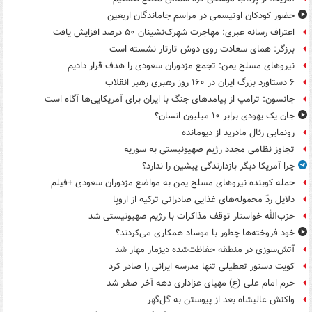
حضور کودکان اوتیسمی در مراسم جاماندگان اربعین
اعتراف رسانه عبری: مهاجرت شهرک‌نشینان ۵۰ درصد افزایش یافت
برزگر: همای سعادت روی دوش تارتار نشسته است
نیروهای مسلح یمن: تجمع مزدوران سعودی را هدف قرار دادیم
۶ دستاورد بزرگ ایران در ۱۶۰ روز رهبری رهبر انقلاب
جانسون: ترامپ از پیامدهای جنگ با ایران برای آمریکایی‌ها آگاه است
جان یک یهودی برابر ۱۰ میلیون انسان؟
رونمایی رئال مادرید از دیومانده
تجاوز نظامی مجدد رژیم صهیونیستی به سوریه
چرا آمریکا دیگر بازدارندگی پیشین را ندارد؟
حمله کوبنده نیروهای مسلح یمن به مواضع مزدوران سعودی +فیلم
دلایل ردّ محموله‌های غذایی صادراتی ترکیه از اروپا
حزب‌الله خواستار توقف مذاکرات با رژیم صهیونیستی شد
خود فروخته‌ها چطور با موساد همکاری می‌کردند؟
آتش‌سوزی در منطقه حفاظت‌شده دیزمار مهار شد
کویت دستور تعطیلی تنها مدرسه ایرانی را صادر کرد
حرم امام علی (ع) مهیای عزاداری دهه آخر صفر شد
واکنش عالیشاه بعد از پیوستن به گل‌گهر