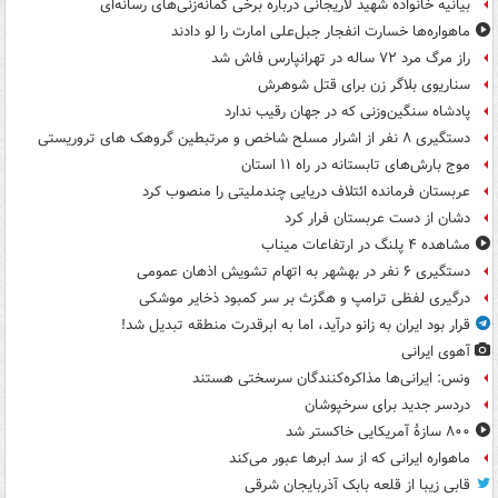
بیانیه خانواده شهید لاریجانی درباره برخی گمانه‌زنی‌های رسانه‌ای
ماهواره‌ها خسارت انفجار جبل‌علی امارت را لو دادند
راز مرگ مرد ۷۲ ساله در تهرانپارس فاش شد
سناریوی بلاگر زن برای قتل شوهرش
پادشاه سنگین‌وزنی که در جهان رقیب ندارد
دستگیری ۸ نفر از اشرار مسلح شاخص و مرتبطین گروهک های تروریستی
موج بارش‌های تابستانه در راه ۱۱ استان
عربستان فرمانده ائتلاف دریایی چندملیتی را منصوب کرد
دشان از دست عربستان فرار کرد
مشاهده ۴ پلنگ در ارتفاعات میناب
دستگیری ۶ نفر در بهشهر به اتهام تشویش اذهان عمومی
درگیری لفظی ترامپ و هگزث بر سر کمبود ذخایر موشکی
قرار بود ایران به زانو درآید، اما به ابرقدرت منطقه تبدیل شد!
آهوی ایرانی
ونس: ایرانی‌ها مذاکره‌کنندگان سرسختی هستند
دردسر جدید برای سرخپوشان
۸۰۰ سازۀ آمریکایی خاکستر شد
ماهواره ایرانی که از سد ابرها عبور می‌کند
قابی زیبا از قلعه بابک آذربایجان شرقی