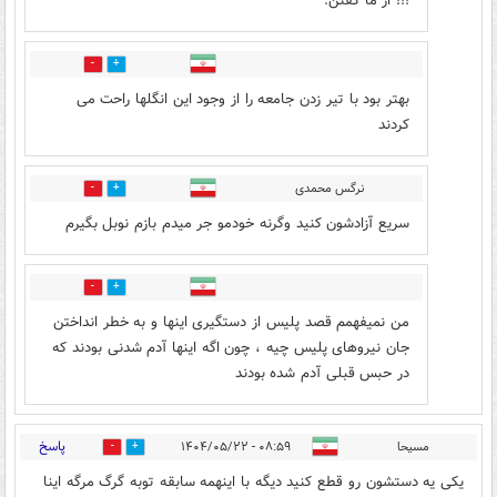
!!! از ما گفتن.
0
1
بهتر بود با تیر زدن جامعه را از وجود این انگلها راحت می
کردند
نرگس محمدی
0
2
سریع آزادشون کنید وگرنه خودمو جر میدم بازم نوبل بگیرم
0
0
من نمیفهمم قصد پلیس از دستگیری اینها و به خطر انداختن
جان نیروهای پلیس چیه ، چون اگه اینها آدم شدنی بودند که
در حبس قبلی آدم شده بودند
پاسخ
مسیحا
۰۸:۵۹ - ۱۴۰۴/۰۵/۲۲
0
3
یکی یه دستشون رو قطع کنید دیگه با اینهمه سابقه توبه گرگ مرگه اینا