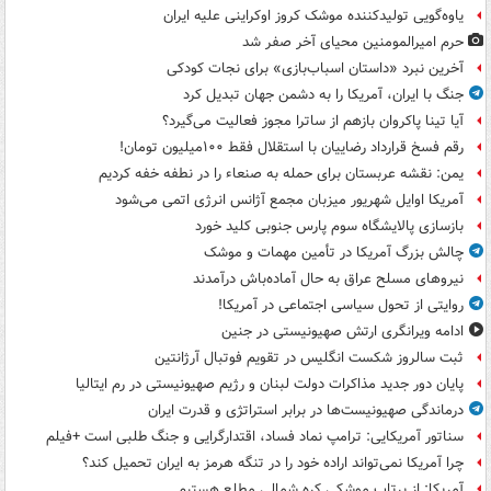
یاوه‌گویی تولیدکننده موشک کروز اوکراینی علیه ایران
حرم امیرالمومنین محیای آخر صفر شد
آخرین نبرد «داستان اسباب‌بازی» برای نجات کودکی
جنگ با ایران، آمریکا را به دشمن جهان تبدیل کرد
آیا تینا پاکروان بازهم از ساترا مجوز فعالیت می‌گیرد؟
رقم فسخ قرارداد رضاییان با استقلال فقط ۱۰۰میلیون تومان!
یمن: نقشه عربستان برای حمله به صنعاء را در نطفه خفه کردیم
آمریکا اوایل شهریور میزبان مجمع آژانس انرژی اتمی می‌شود
بازسازی پالایشگاه سوم پارس جنوبی کلید خورد
چالش بزرگ آمریکا در تأمین مهمات و موشک
نیروهای مسلح عراق به حال آماده‌باش درآمدند
روایتی از تحول سیاسی اجتماعی در آمریکا!
ادامه ویرانگری ارتش صهیونیستی در جنین
ثبت سالروز شکست انگلیس در تقویم فوتبال آرژانتین
پایان دور جدید مذاکرات دولت لبنان و رژیم صهیونیستی در رم ایتالیا
درماندگی صهیونیست‌ها در برابر استراتژی و قدرت ایران
سناتور آمریکایی: ترامپ نماد فساد، اقتدارگرایی و جنگ طلبی است +فیلم
چرا آمریکا نمی‌تواند اراده خود را در تنگه هرمز به ایران تحمیل کند؟
آمریکا: از پرتاب موشکی کره شمالی مطلع هستیم