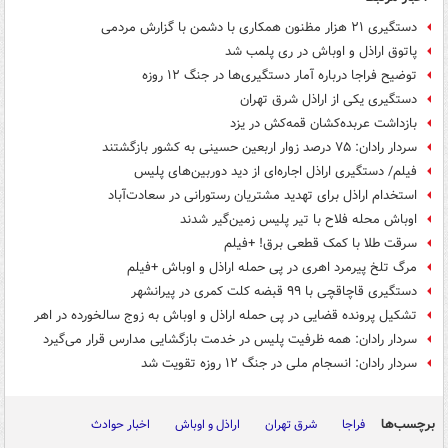
دستگیری ۲۱ هزار مظنون همکاری با دشمن با گزارش مردمی
پاتوق اراذل و اوباش در ری پلمب شد
توضیح فراجا درباره آمار دستگیری‌ها در جنگ ۱۲ روزه
دستگیری یکی از اراذل شرق تهران
بازداشت عربده‌کشان قمه‌کش در یزد
سردار رادان: ۷۵ درصد زوار اربعین حسینی به کشور بازگشتند
فیلم/ دستگیری اراذل اجاره‌ای از دید دوربین‌های پلیس
استخدام اراذل برای تهدید مشتریان رستورانی در سعادت‌آباد
اوباش محله فلاح با تیر پلیس زمین‌گیر شدند
سرقت طلا با کمک قطعی برق! +فیلم
مرگ تلخ پیرمرد اهری در پی حمله اراذل و اوباش +فیلم
دستگیری قاچاقچی با ۹۹ قبضه کلت کمری در پیرانشهر
تشکیل پرونده قضایی در پی حمله اراذل و اوباش به زوج سالخورده در اهر
سردار رادان: همه ظرفیت پلیس در خدمت بازگشایی مدارس قرار می‌گیرد
سردار رادان: انسجام ملی در جنگ ۱۲ روزه تقویت شد
برچسب‌ها
فراجا
شرق تهران
اراذل و اوباش
اخبار حوادث