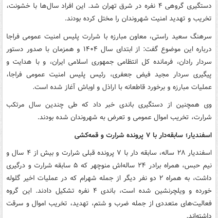
دستگیری گروهی ۴ نفره در شرق تهران شد. این افراد سال‌ها با خشونت،
تخریب و تهدید امنیت شهروندان را مختل کرده بودند.
سرهنگ سعید راستی، معاون مبارزه با شرارت پلیس امنیت عمومی فراجا
درباره این موضوع گفت: از ابتدای سال ۱۴۰۴ و همزمان با صدور دستور
سردار رادان، فرمانده کل انتظامی جمهوری اسلامی ایران، و با هدایت و
پیگیری سردار مجید فیض جعفری، رئیس پلیس امنیت عمومی فراجا،
عملیات مبارزه و برخورد قاطعانه با اراذل و اوباش آغاز شده است.
وی همچنین از دستگیری باندی خبر داد که طی چندین سال مرتکب
شرارت، تخریب اموال عمومی و تعرض به شهروندان شده بودند.
اسفندیار؛ سابقه‌دار با ۷ پرونده شرارت و قمه‌کشی
اسفندیار ۲۸ ساله، سابقه دار با ۷ پرونده قبلی شرارت و بیش از ۴ سال و
نیم حبس، همراه برادر ۲۴ ساله‌اش منوچهر که ۵ سابقه شرارت و درگیری
داشت، به همراه ۲ دو نفر دیگر از جمله شهرام که در عملیات اخیر گلوله
خورده و ویلچرنشین شده است، باندی ۴ نفره تشکیل دادند. این گروه
فعالیت‌های متعددی از جمله ضرب و شتم، تهدید، تخریب اموال و سرقت
داشته‌اند.