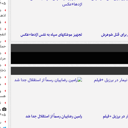
۴۰۵
اذها
ف
ن برای قتل شوهرش
تجهیز موشکهای سپاه به نفس اژدها+عکس
انفج
ب
حمل
مرت
د
ذخای
د
م
و
هست
ت
۴۰۵
 در برزیل +فیلم
رامین رضاییان رسماً از استقلال جدا شد
راز