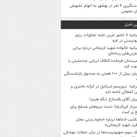
دستگیری ۶ نفر در بهشهر به اتهام تشویش
ن عمومی
ن اخبار
بیانیه ۸ کشور عربی علیه تجاوزات رژیم
نیستی در غزه
یانیه خانواده شهید لاریجانی درباره برخی
ه‌زنی‌های رسانه‌ای
ربستان فرمانده ائتلاف دریایی چندملیتی را
وب کرد
زیان بیش از ۱۰۰ همتی به صندوق‌ بازنشستگی
رکیه: تروریسم اسرائیل در کرانه باختری و
اشغالی ادامه دارد
یران آقای بلامنازع تنگه هرمز!
ردار ابن‌الرضا: دست نیروهای مسلح برای
 پُر است
کذیب ادعاها درباره «نحوه ردزنی محل
رار شهید لاریجانی»
ک‌ سوم صهیونیست‌ها در برابر حملات موشکی