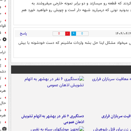
دند که قطعه رو میسازند و دو برابر نمونه خارجی میفروشند به
و
د بدونید نونی که درمیارید شبهه دار است و چوبش رو خواهید خورد هم
خ
ر
قواع
ق
پاسخ
0
0
۸۰۰ س
ی میخواد مشکل اینا حل بشه واردات ماشینم که دست خودشونه با بیش
تراس
م
آ
دشم
کا
پ
هرمز
س
حال 
ش
هرم
فیت سربازان فراری
دستگیری ۶ نفر در بهشهر به اتهام تشویش
اذهان عمومی
ت