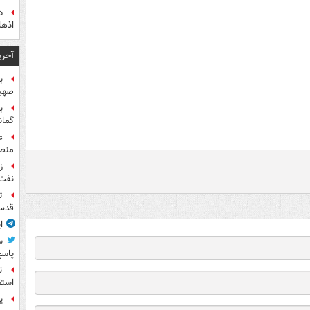
اذها
آخری
صهیو
ب
گمان
ع
منص
نفت
ت
قدس 
ا
س
پاسخ
ت
استق
ی