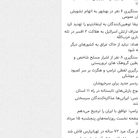
۱
دستگیری ۶ نفر در بهشهر به اتهام تشویش
ن عمومی
یفا توهین‌کنندگان به اینفانتینو را تهدید کرد
اعتراف ارتش اسرائیل به هلاکت ۲ افسر در تله
اری حزب‌الله
غداد: نباید از خاک عراق به کشورهای دیگر
ه شود
دستگیری ۸ نفر از اشرار مسلح شاخص و
بطین گروهک های تروریستی
رگیری لفظی ترامپ و هگزث بر سر کمبود
ر موشکی
ردسر جدید برای سرخپوشان
وج بارش‌های تابستانه در راه ۱۱ استان
نس: ایرانی‌ها مذاکره‌کنندگان سرسختی
ند
رامپ: توافق با ایران را ترجیح می‌دهم
صفحه نخست روزنامه‌های پنجشنبه ۱۵ مرداد
۱
 مرگ مرد ۷۲ ساله در تهرانپارس فاش شد