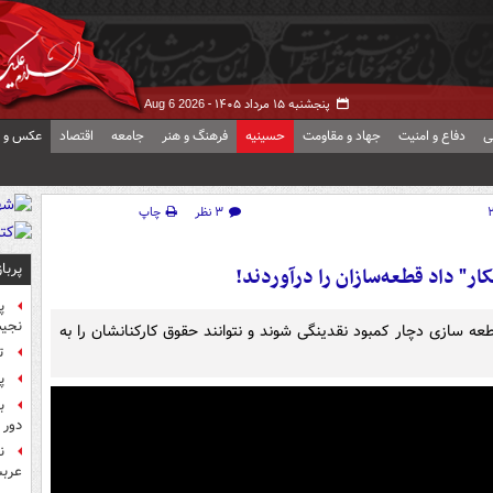
پنجشنبه ۱۵ مرداد ۱۴۰۵ -
Aug 6 2026
ی
دفاع و امنیت
جهاد و مقاومت
حسینیه
فرهنگ و هنر
جامعه
اقتصاد
عکس و ف
۳ نظر
چاپ
پربا
ر" داد قطعه‌سازان را درآوردند!
پ
نجیب
ایع قطعه سازی دچار کمبود نقدینگی شوند و نتوانند حقوق کارکنانشان را به
ت
پ
ب
دور 
ن
عرب