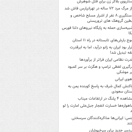
ناریوی بلاگر زن برای قتل شوهرش
 مرگ مرد ۷۲ ساله در تهرانپارس فاش شد
دستگیری ۸ نفر از اشرار مسلح شاخص و
بطین گروهک های تروریستی
بیه‌سازی حمله به پایگاه نیروهای دلتا فورس
کا
وج بارش‌های تابستانه در راه ۱۱ استان
رار بود ایران به زانو درآید، اما به ابرقدرت
ه تبدیل شد!
درت نظامی ایران فراتر از برآوردها
رگیری لفظی ترامپ و هگزث بر سر کمبود
ر موشکی
هوی ایرانی
اکنش کمال شرف به پاسخ کوبنده یمن به
ستان سعودی
هده ۴ پلنگ در ارتفاعات میناب
اهواره‌ها خسارت انفجار جبل‌علی امارت را لو
د
نس: ایرانی‌ها مذاکره‌کنندگان سرسختی
ند
ردسر جدید برای سرخپوشان