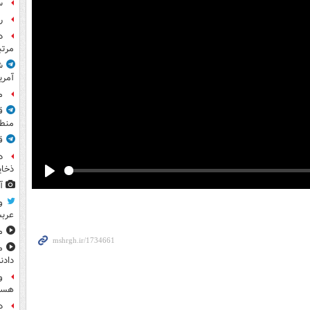
س
راز
مرت
ش
آمری
م
ق
منطق
ق
د
ذخای
Play
آ
و
عرب
مشا
م
دادن
و
هست
د