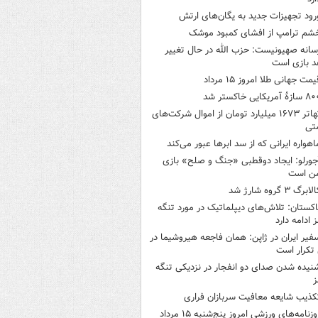
رود تجهیزات جدید به یگان‌های ارتش
شم ترامپ از افشای کمبود موشک
سانه صهیونیست: حزب الله در حال تغییر
د بازی است
یمت جهانی طلا امروز ۱۵ مرداد
ازۀ آمریکایی خاکستر شد
تهاتر ۱۶۷۳ میلیارد تومان از اموال شرکت‌های
تی
اهواره ایرانی که از سد ابرها عبور می‌کند
جورلو: ایجاد دوقطبی «جنگ و صلح‌» بازی
ن است
لابرگ ۳ گروه شارژ شد
اکستان: تلاش‌های دیپلماتیک در مورد تنگه
 ادامه دارد
فیر ایران در ژاپن: همان فاجعه هیروشیما در
تکرار است
نیده شدن صدای دو انفجار در نزدیکی تنگه
ز
کذیب شایعه معافیت سربازان فراری
روزنامه‌های ورزشی امروز پنج‌شنبه ۱۵ مرداد