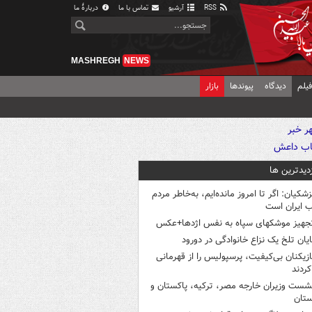
RSS
آرشیو
تماس با ما
دربارهٔ ما
MASHREGH
NEWS
یلم
دیدگاه
پیوندها
بازار
زدیدترین ها
زشکیان: اگر تا امروز مانده‌ایم، به‌خاطر مردم
 ایران است
جهیز موشکهای سپاه به نفس اژدها+عکس
ایان تلخ یک نزاع خانوادگی در دورود
ازیکنان بی‌کیفیت، پرسپولیس را از قهرمانی
کردند
شست وزیران خارجه مصر، ترکیه، پاکستان و
ستان