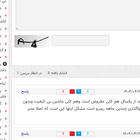
بی د
د
پ
کاش
شن
ا
ع
و ار
صن
م
دادن
انتشار یافته: 3
در انتظار بررسی: 1
ر
ترام
ب
پاسخ
0
0
خلبانا
۱۰۰ میلیارد دلار هم بدهی بعد از یکسال هم کلی مقروض است وهم کلی ماشین بی کیفیت وبدون
آ
واگذاری چندین ماهه روبرو است مشکل ایتها این است که اصلا مدیر
ک
ب
پ
پاسخ
ص
0
0
را ند