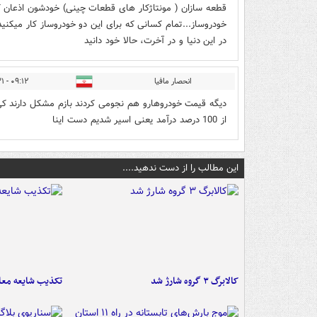
قطعه سازان ( مونتاژکار های قطعات چینی) خودشون اذعان کر
خودروساز...تمام کسانی که برای این دو خودروساز کار میکنی
در این دنیا و در آخرت، حالا خود دانید
انحصار مافیا
۰۹:۱۲ - ۱۴۰۴/۰۴/۳۱
دیگه قیمت خودروهارو هم نجومی کردند بازم مشکل دارند ک
از 100 درصد درآمد یعنی اسیر شدیم دست اینا
این مطالب را از دست ندهید....
کالابرگ ۳ گروه شارژ شد
تکذیب شایعه معا