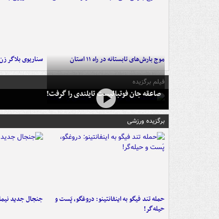
موج بارش‌های تابستانه در راه ۱۱ استان
سناریوی بلاگر ز
فیلم برگزیده
صاعقه جان فوتبالیست تایلندی را گرفت!
برگزیده ورزشی
حمله تند فیگو به اینفانتینو: دروغگو، پَست‌ و
جنجال جدید نیمار
حیله‌گر!