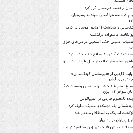
فاع هستند
شان از دست عربستان فرار کرد
یام فرمانده هوافضای سپاه به بسیجیان
ان
اسایی و بازداشت ۲۱مزدور موساد در کرمان
بوالقاسم قاسم‌زاده درگذشت
ملیات امنیتی حشد الشعبی در مرزهای عراق
دن
عت‌نفت آبادان ۲ مدافع جدید جذب کرد
اهواره‌ها خسارت انفجار جبل‌علی امارت را لو
د
وایت گاردین از «دیپلماسی کودکستانی»
پ در برابر ایران
سیج تمام ظرفیت‌ها برای تعیین وضعیت دیگر
ن سوخو ۲۴ ایران
ینده نامعلوم طارمی در المپیاکوس
ره شمالی یک موشک بالستیک شلیک کرد
ازگشت اندونگ به استقلال منتفی شد
اییز پرباران در راه ایران
نعا: عربستان قدرت دور زدن محاصره دریایی
ارد