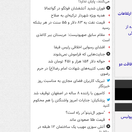
می‌کنند، پایان ندارد!
فوران شدید آتشفشان فوئگو در گواتمالا
ارتفاعات
هدیه ویژه شهردار ترکیه‌ای به صلاح
قیمت نفت به ۸۳ دلار و ۵۵ سنت در هر بشکه
رسید
مقام سابق صهیونیست: عربستان ببر کاغذی
است
افشای رسوایی اخلاقی رئیس فیفا
جنایت‌هایی که فراموش نمی‌شوند
حواله دلار ۱۵۴ هزار و ۴۵۱ تومان شد
فاقت دو
نصب کتیبه‌های شهادت امام رضا(ع) در حرم
رضوی
تبریک کاربران فضای مجازی به مناسبت روز
خبرنگار
کامیون با راننده ۸ ساله در اصفهان توقیف شد
پزشکیان: جنایات امروز واشنگتن را هم محکوم
کنید
"سوپر ال‌نینو"در راه است؟
قیمت طلا صعودی ماند
آتش سوزی مهیب یک ساختمان ۱۲ طبقه در