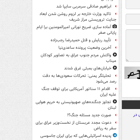
ابراهیم صادقی سرمربی سایپا شد
تاکید وزارت خارجه بر لزوم روشن شدن ابعاد
جنایت تروریستی مراز شریف
آماده سازی ضریح نورانی امیرالمومنین برا ایام
پایانی صفر
تأیید ربایش و قتل حمیدرضا رجب‌زاده
آخرین وضعیت پرونده ساعدی‌نیا
واکنش مردم جنوب عراق به تصاویر کودکان
میناب
خیابان‌های بمبئی غرق شدند
تحلیلگر یمنی: تحرکات سعودی‌ها به دقت
رصد می‌شود
اقدام ۱۱ سناتور آمریکایی برای توقف جنگ
علیه ایران
تجاوز جنگنده‌های صهیونیستی به حریم هوایی
لبنان
صورت جدید مسئله جنگ؟!
دعوت مجدد عربستان از نخست‌وزیر عراق برای
سفر به ریاض
پدیده اسرائیلی‌هایی که برای ایران جاسوسی