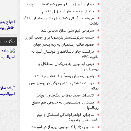
دیدار سفیر ژاپن با رییس کمیته ملی المپیک
جنجال جدید نیمار در برزیل +فیلم
می‌شد به آسانی کمتر پول داد و رضاییان را نگه
اخراج بدون
داشت
خاطی پرس
سرمربی تیم ملی عراق ماندنی شد
جلسه سرنوشت‌ساز بارسلونا برای جذب آلوارز
برگزیده 
صعود هانیه رستمیان به رده پنجم جهان
بازگشت جام باشگاههای فوتسال آسیا به
تقویم AFC
درس ایتالیایی‌ به بازیکنان استقلال و
پرسپولیس!
رامین رضاییان رسماً از استقلال جدا شد
دوست نداشتم با ذهن درگیر در پرسپولیس
آماده ساز
بمانم
امیرالمومن
تغییرات جدید یوفا در لیگ‌های اروپایی
دست رد وینیسیوس به حقوقی هم سطح
رونالدو!
ماجرای خواهرخواندگی استقلال و تیم
افغانستانی چه بود؟
حسین نژاد با ۲ میلیون یورو از دینامو جدا