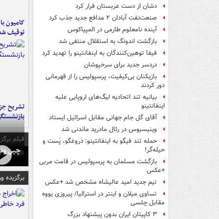
دشان از دست عربستان فرار کرد
صنعت‌نفت آبادان ۲ مدافع جدید جذب کرد
آینده نامعلوم طارمی در المپیاکوس
توقیف شد
بازگشت اندونگ به استقلال منتفی شد
فیفا توهین‌کنندگان به اینفانتینو را تهدید کرد
دردسر جدید برای سرخپوشان
بازیکنان بی‌کیفیت، پرسپولیس را از قهرمانی
دور کردند
بیانیه تند اتحادیه لیگ‌های اروپایی علیه
تشریح جز
اینفانتینو
بازنشستگ
آقای گل جام جهانی مقابل اسرائیل ایستاد
وینیسیوس در رئال مادرید ماندنی شد
فیلم برگزی
حمله تند فیگو به اینفانتینو: دروغگو، پَست‌ و
چین ونی
حیله‌گر!
بازگشت مسلمان به پرسپولیس در قامت مربی
+عکس
برگزیده و
تیم جدید امید عالیشاه مشخص شد +عکس
تساوی میلان و اینتر در استرالیا/ پیروزی یووه
مقابل چلسی
۳ کاپیتان ایران بدون پیشنهاد بزرگ