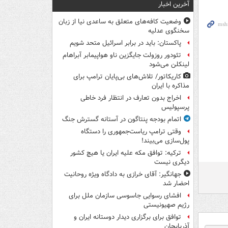
آخرین اخبار
وضعیت کافه‌های متعلق به ساعدی نیا از زبان
سخنگوی عدلیه
پاکستان: باید در برابر اسرائیل متحد شویم
تئودور روزولت جایگزین ناو هواپیمابر آبراهام
لینکلن می‌شود
کاریکاتور/ تلاش‌های بی‌پایان ترامپ برای
مذاکره با ایران
اخراج بدون تعارف در انتظار فرد خاطی
پرسپولیس
اتمام بودجه پنتاگون در آستانه گسترش جنگ
وقتی ترامپ ریاست‌جمهوری را دستگاه
پول‌سازی می‌بیند!
ترکیه: توافق مکه علیه ایران یا هیچ کشور
دیگری نیست
جهانگیر: آقای خرازی به دادگاه ویژه روحانیت
احضار شد
افشای رسوایی جاسوسی سازمان ملل برای
رژیم صهیونیستی
توافق برای برگزاری دیدار دوستانه ایران و
آذربایجان