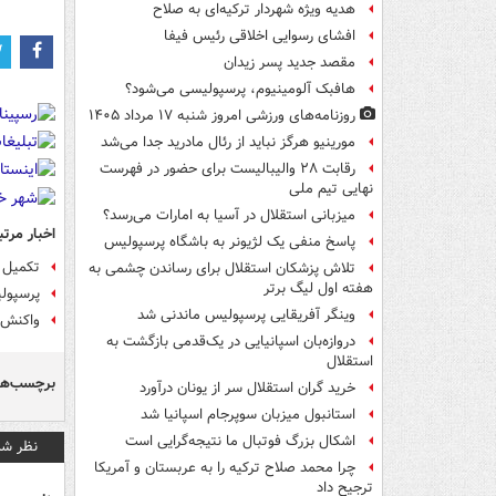
هدیه ویژه شهردار ترکیه‌ای به صلاح
افشای رسوایی اخلاقی رئیس فیفا
مقصد جدید پسر زیدان
هافبک آلومینیوم، پرسپولیسی می‌شود؟
روزنامه‌های ورزشی امروز ‌شنبه ۱۷ مرداد ۱۴۰۵
مورینیو هرگز نباید از رئال مادرید جدا می‌شد
رقابت ۲۸ والیبالیست برای حضور در فهرست
نهایی تیم ملی
میزبانی استقلال در آسیا به امارات می‌رسد؟
اخبار مرتب
پاسخ منفی یک لژیونر به باشگاه پرسپولیس
تکمیل 
تلاش پزشکان استقلال برای رساندن چشمی به
هفته اول لیگ برتر
پرسپولی
وینگر آفریقایی پرسپولیس ماندنی شد
واکنش پ
دروازه‌بان اسپانیایی در یک‌قدمی بازگشت به
استقلال
برچسب‌ها
خرید گران استقلال سر از یونان درآورد
استانبول میزبان سوپرجام اسپانیا شد
اشکال بزرگ فوتبال ما نتیجه‌گرایی است
نظر شم
چرا محمد صلاح ترکیه را به عربستان و آمریکا
ترجیح داد