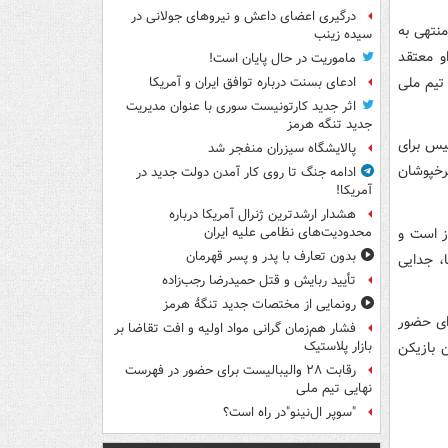
درگیری اعضای داعش و نیروهای جولانی در
نتهی به
سیده زینب
او معتقد
ماموریت در حال پایان است!
تیم ملی
ادعای بسنت درباره توافق ایران و آمریکا
اثر جدید کارتونیست سوری با عنوان مدیریت
جدید تنگه هرمز
لیس برای
پالایشگاه سیزران منفجر شد
سرخپوشان
ادامه جنگ تا روی کار آمدن دولت جدید در
آمریکا!
هشدار ارشدترین ژنرال آمریکا درباره
ز است و
محدودیت‌های نظامی علیه ایران
بدون تعارف با پدر و پسر قهرمان
، جدایی
تأیید ربایش و قتل حمیدرضا رجب‌زاده
رونمایی از مختصات جدید تنگۀ هرمز
رای حضور
فشار هم‌زمان گرانی مواد اولیه و افت تقاضا بر
 بازیکن
بازار پلاستیک
رقابت ۲۸ والیبالیست برای حضور در فهرست
نهایی تیم ملی
"سوپر ال‌نینو"در راه است؟