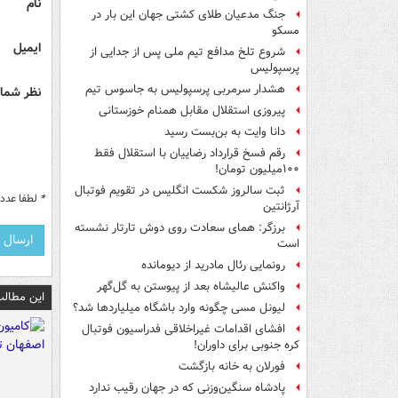
نام
جنگ مدعیان طلای کشتی جهان این بار در
مسکو
ایمیل
شروع تلخ مدافع تیم ملی پس از جدایی از
پرسپولیس
هشدار سرمربی پرسپولیس به جاسوس تیم
نظر شما 
پیروزی استقلال مقابل همنام خوزستانی
دانا وایت به بن‌بست رسید
رقم فسخ قرارداد رضاییان با استقلال فقط
۱۰۰میلیون تومان!
ثبت سالروز شکست انگلیس در تقویم فوتبال
*
لطفا عدد م
آرژانتین
برزگر: همای سعادت روی دوش تارتار نشسته
است
رونمایی رئال مادرید از دیومانده
واکنش عالیشاه بعد از پیوستن به گل‌گهر
این مطالب
لیونل مسی چگونه وارد باشگاه میلیاردها شد؟
افشای اقدامات غیراخلاقی فدراسیون فوتبال
کره جنوبی برای داوران!
فورلان به خانه بازگشت
پادشاه سنگین‌وزنی که در جهان رقیب ندارد