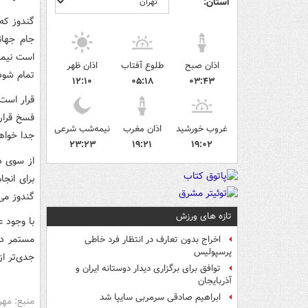
استان:
گندوز که
است نیمک
اذان صبح
طلوع آفتاب
اذان ظهر
تمام شود
۱۲:۱۰
۰۵:۱۸
۰۳:۴۳
قرار است 
فسخ قرارد
غروب خورشید
اذان مغرب
نیمه‌شب شرعی
جدا خواه
۲۳:۲۳
۱۹:۲۱
۱۹:۰۲
از سوی د
برای انج
گندوز می
تازه های ورزش
با وجود ع
مستمر در
اخراج بدون تعارف در انتظار فرد خاطی
پرسپولیس
جدی‌تر ا
توافق برای برگزاری دیدار دوستانه ایران و
آذربایجان
ابراهیم صادقی سرمربی سایپا شد
منبع: مهر