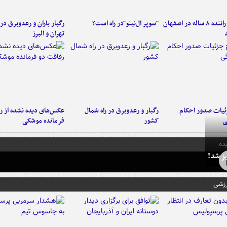
کامیون با راننده ۸ ساله در اصفهان
"سوپر ال‌نینو"در راه است؟
رگبار باران و رعدوبرق در 
تهران و البرز
ئیات صدور احکام
رگبار و رعدوبرق در راه شمال
عکس‌های دیده نشده از ر
ی
کشور
فرمانده‌ موشکی
ده
ز شد!
رزشی