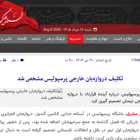
شنبه ۱۷ مرداد ۱۴۰۵ -
Aug 8 2026
ی
دفاع و امنیت
جهاد و مقاومت
حسینیه
فرهنگ و هنر
جامعه
اقتصاد
عکس و ف
1734
تاریخ انتشار:
۳۰ تیر ۱۴۰۴ - ۱۰:۴۰
۰ نظر
چ
تکلیف دروازه‌بان خارجی پرسپولیس مشخص شد
رسپولیس درباره آینده قرارداد با دروازه
جی تیمش تصمیم گیری کرد.
ش مشرق
، باشگاه پرسپولیس در آستانه جدایی الکسی گندوز، دروازه‌بان الجزایری 
ن بازیکن که فصل گذشته به جمع سرخپوشان اضافه شده بود، پس از حضور پیام 
دروازه‌بان اول تیم در نقل و انتقالات تابستانی تصمیم گرفته است به دنبال ت
بیشتری برای بازی کردن داشته باشد.