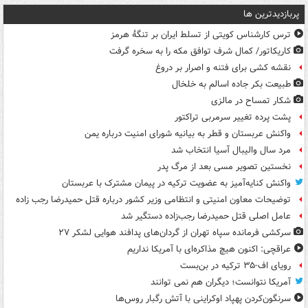
پربازدیدترین ها
ترس کارشناس کویتی از تسلط ایران بر تنگۀ هرمز
کاریکاتور/ کمال شرف توافق مکه را به سخره گرفت
نقشه کشی برای فتنه و اصرار بر دروغ
طبیعت بکر جاده اسالم به خلخال
شکار تمساح در مالزی
پشت پرده تغییر سرمربی تراکتور
واکنش عربستان و قطر به بیانیه شورای امنیت درباره یمن
مرد سال والیبال آسیا انتخاب شد
نخستین تصویر مسی بعد از مرگ پدر
واکنش کنایه‌آمیز به عضویت ترکیه در پیمان مشترک با عربستان
توضیحات معاون امنیتی و انتظامی وزیر کشور درباره قتل حمیدرضا رجب زاده
عامل اصلی قتل حمیدرضا رجب‌زاده دستگیر شد
سرکشی فرمانده سپاه تهران از گردان‌های پدافند هوایی لشکر ۲۷
عراقچی: اکنون هیچ مذاکره‌ای با آمریکا نداریم
رویای اف-۳۵ ترکیه در بن‌بست
آمریکا نتوانست؛ دیگران هم نمی توانند
سرنگون‌کردن پهپاد اوکراینی با آتش رگبار روس‌ها