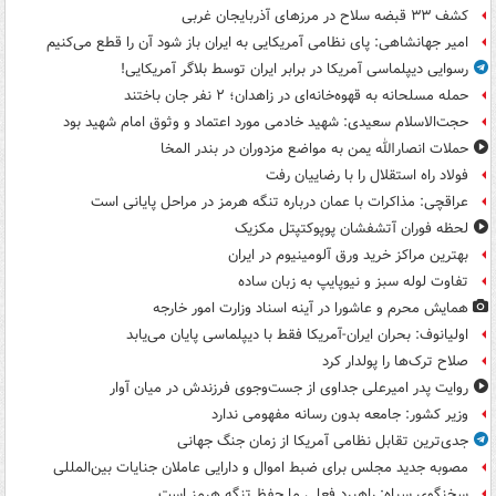
کشف ۳۳ قبضه سلاح در مرزهای آذربایجان غربی
امیر جهانشاهی: پای نظامی آمریکایی به ایران باز شود آن را قطع می‌کنیم
رسوایی دیپلماسی آمریکا در برابر ایران توسط بلاگر آمریکایی!
حمله مسلحانه به قهوه‌خانه‌ای در زاهدان؛ ۲ نفر جان باختند
حجت‌الاسلام سعیدی: شهید خادمی مورد اعتماد و وثوق امام شهید بود
حملات انصارالله یمن به مواضع مزدوران در بندر المخا
فولاد راه استقلال را با رضاییان رفت
عراقچی: مذاکرات با عمان درباره تنگه هرمز در مراحل پایانی است
لحظه فوران آتشفشان پوپوکتپتل مکزیک
بهترین مراکز خرید ورق آلومینیوم در ایران
تفاوت لوله سبز و نیوپایپ به زبان ساده
همایش محرم و عاشورا در آینه اسناد وزارت امور خارجه
اولیانوف: بحران ایران-آمریکا فقط با دیپلماسی پایان می‌یابد
صلاح ترک‌ها را پولدار کرد
روایت پدر امیرعلی جداوی از جست‌وجوی فرزندش در میان آوار
وزیر کشور: جامعه بدون رسانه مفهومی ندارد
جدی‌ترین تقابل نظامی آمریکا از زمان جنگ جهانی
مصوبه جدید مجلس برای ضبط اموال و دارایی عاملان جنایات بین‌المللی
سخنگوی سپاه: راهبرد فعلی ما حفظ تنگه هرمز است