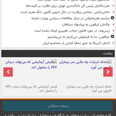
ضرب‌الاجل رئیس کل دادگستری تهران برای نظارت بر قیمت‌ها
حاجی‌بابایی: مجلس پرقدرت در حال تدوین قانون تنگه هرمز است
مراسم تعزیه‌خوانی در مرکز مطالعات سیاسی وزارت خارجه
واکنش ابرقویی به پیشنهاد سپاهان
زینی‌وند: در مورد قانون حجاب تغییری ایجاد نشده است
عراقچی: ما نه فراموش می‌کنیم نه می‌بخشیم
اذعان آمریکا به عبور ده‌ها کشتی از محاصره ایران
سلامت
حذف لبنیات چه بلایی سر بیماران
قرص آزمایشی که می‌تواند درمان HIV
عل
کلیوی می آورد
را متحول کند
قل
نسخه دسکتاپ
کليه حقوق اين سايت متعلق به پایگاه خبري-تحليلي مشرق نيوز می باشد و