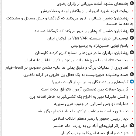
جاده‌های مشهد آماده میزبانی از زائران رضوی
روایت فرزند شهید لاریجانی از واکنش او به ردصلاحیتش
پزشکیان: دشمن کسانی را ترور می‌کنند که گره‌گشا و حلال مسائل و مشکلات
جامعه ما هستند
پزشکیان: دشمن آدم‌هایی را ترور می‌کند که گره‌گشا هستند
توضیحاتی درباره سیستم Van VAR در فوتبال ایران
پاسخ نهایی حسین‌نژاد به پرسپولیس
پزشکیان: برادران ما در نیروهای مسلح کاری کردند کارستان
مخالفت نتانیاهو با طرح ۱۵ ماده ای غزه و تکرار لفاظی علیه ایران
تصاویری از عملیات بزرگ و دقیق یمنی ها علیه دشمن سعودی در المخا+فیلم
حمله وحشیانه صهیونیست به یک فعال زن خارجی در کرانه باختری
گلایه‌های رای دهندگان به ترامپ از قیمت بنزین!
گاردین: حملات یمن نخستین آزمون «توافق مکه» است
واکنش علیرضا دبیر به اخراج یک کشتی‌گیر به خاطر اضافه وزن
عملیات تهاجمی اسرائیل در جنوب غربی سوریه
نخستین جلسه مدیرعامل تراکتور با جواد نکونام برگزار شد
دیدار رییس جمهور با رهبر معظم انقلاب اسلامی
اعزام زائر اولی‌های آبادانی به زیارت امام هشتم
شهادت جانباز حمله آمریکا به جنوب کرمان