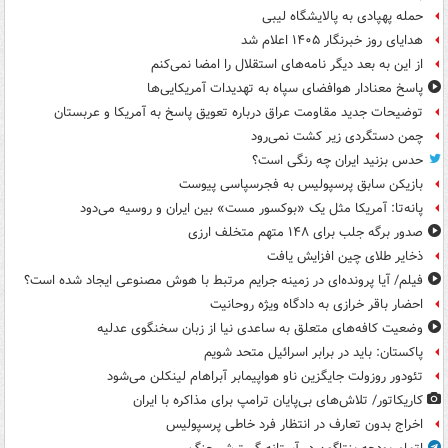
حمله پهپادی به پالایشگاه لیبی
هدایای روز خبرنگار ۱۴۰۵ اعلام شد
از این به بعد دیگر نامه‌های استقلال را امضا نمی‌کنم
پاسخ معنادار هوافضای سپاه به تهدیدات آمریکایی‌ها
توضیحات جدید مقاومت عراق درباره تعویق پاسخ به آمریکا و عربستان
چمن دستگردی زیر کشت نمی‌رود
حدس بزنید ایران چه رنگی است؟
بازیکن سابق پرسپولیس به فجرسپاسی پیوست
پانه‌تا: آمریکا مثل یک «بوکسور مست» بین ایران و روسیه می‌دود
صدور برگه جلب برای ۱۴۸ متهم متخلف ارزی
ذخایر طلای چین افزایش یافت
فیلم/ آیا پرونده‌ای در زمینه جرایم مرتبط با هوش مصنوعی ایجاد شده است؟
احضار باقر خرازی به دادگاه ویژه روحانیت
وضعیت کافه‌های متعلق به ساعدی نیا از زبان سخنگوی عدلیه
پاکستان: باید در برابر اسرائیل متحد شویم
تئودور روزولت جایگزین ناو هواپیمابر آبراهام لینکلن می‌شود
کاریکاتور/ تلاش‌های بی‌پایان ترامپ برای مذاکره با ایران
اخراج بدون تعارف در انتظار فرد خاطی پرسپولیس