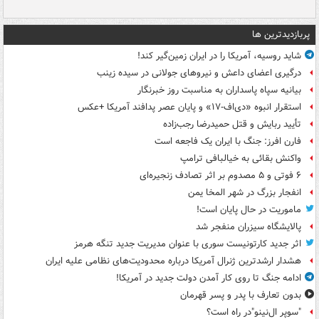
پربازدیدترین ها
شاید روسیه، آمریکا را در ایران زمین‌گیر کند!
درگیری اعضای داعش و نیروهای جولانی در سیده زینب
بیانیه سپاه پاسداران به مناسبت روز خبرنگار
استقرار انبوه «دی‌اف‑۱۷» و پایان عصر پدافند آمریکا +عکس
تأیید ربایش و قتل حمیدرضا رجب‌زاده
فارن افرز: جنگ با ایران یک فاجعه است
واکنش بقائی به خیالبافی ترامپ
۶ فوتی و ۵ مصدوم بر اثر تصادف زنجیره‌ای
انفجار بزرگ در شهر المخا یمن
ماموریت در حال پایان است!
پالایشگاه سیزران منفجر شد
اثر جدید کارتونیست سوری با عنوان مدیریت جدید تنگه هرمز
هشدار ارشدترین ژنرال آمریکا درباره محدودیت‌های نظامی علیه ایران
ادامه جنگ تا روی کار آمدن دولت جدید در آمریکا!
بدون تعارف با پدر و پسر قهرمان
"سوپر ال‌نینو"در راه است؟