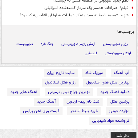
نظم جدید صهیونی در منطقه متکی به چیست؟
فیلم/ اعترافات همسر یک سرباز کشته‌شده اسرائیلی
شهید «محمد ضیف» مغز متفکر عملیات «طوفان الاقصی» که بود؟
برچسب‌ها
رژیم صهیونیستی
ارتش رژیم صهیونیستی
جنگ غزه
صهیونیست
ارتش صهیونیستی
فلسطین
آپ آهنگ
موزیک شاه
سایت تاریخ ایران
بهترین هتل های استانبول
رزرو هتل استانبول
دانلود آهنگ جدید
بهترین جراح بینی ترمیمی
آهنگ های جدید
پرشین هتل
ثبت نام بیمه اربعین
آهنگ جدید
مزایده خودرو
خرید بلیط استخر
قیمت ورق آهن پرایس
فروشنده مواد شیمیایی
نظر شما