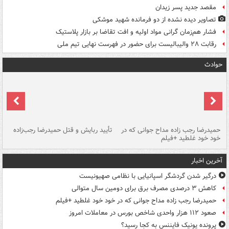
مقصد جدید پسر زیدان
تصاویر دیده‌ نشده از دو فرمانده شهید موشکی
فشار هم‌زمان گرانی مواد اولیه و افت تقاضا بر بازار پلاستیک
رقابت ۲۸ والیبالیست برای حضور در فهرست نهایی تیم ملی
حوادث
حمیدرضا رجب زاده مداح جوانی که در
تأیید ربایش و قتل حمیدرضا رجب‌زاده
خود خود غلطید +فیلم
تو
آخرین اخبار
درگیر شدن گردشگر اسپانیایی با نظامی صهیونیست
کاهش ۳ درصدی مصرف برق برای دومین سال متوالی
حمیدرضا رجب زاده مداح جوانی که در خود خود غلطید +فیلم
صعود ۱۱۲ هزار واحدی شاخص بورس در معاملات امروز
پرونده یونیک فایننس به کجا رسید؟