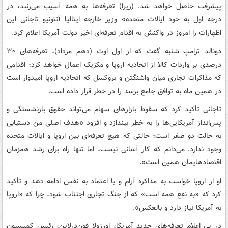
پیشرفت حاصل خواهد شد. (زیرا) تعرفه‌ها به همه آسیب می‌زنند، در
درجه اول به خود ایالات متحده» وزیر خارجه ایتالیا آنتونیو تاجانی این
اظهارات را امروز در واکنش به اقدام تعرفه‌ای اخیر دولت آمریکا اعلام کرد.
دونالد ترامپ شنبه گفت که از اول اوت (دهم مرداد)، تعرفه‌های ۳۰
درصدی بر واردات کالا از اتحادیه اروپا و مکزیک اعمال خواهد کرد؛ اقدامی
که مذاکرات تجاری میان واشنگتن و بروکسل که اتحادیه اروپا امیدوار است
در همین ماه به توافق جامع برسد را در خطر قرار داده است.
تاجانی تأکید کرد که سقوط بازارهای سهام می‌تواند حقوق بازنشستگی و
پس‌انداز آمریکایی‌ها را به خطر بیندازد و افزود «هدف اصلی من دستیابی
به حالت دو صفر است؛ حالتی که هیچ تعرفه‌ای بین اروپا و ایالات متحده
وجود ندارد. می‌دانم که کار آسانی نیست، اما تنها راه برای رشد همزمان
اقتصادهایمان همین است».
او از اروپا خواست به مذاکره‌ آرام و با اعتماد به نفس ادامه دهد و تأکید
کرد که «به نفع همه است» که از جنگ تجاری اجتناب شود، چرا که «اروپا
به آمریکا نیاز دارد و بالعکس».
در پی اعلام تعرفه‌های جدید آمریکا، اورزولا فون‌درلاین، رئیس کمیسیون