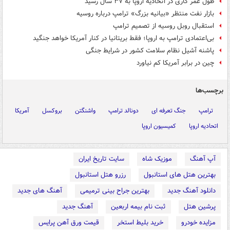
طول عمر کاری در اتحادیه اروپا به ۳۷ سال رسید
بازار نفت منتظر «بیانیه بزرگ» ترامپ درباره روسیه
استقبال روبل روسیه از تصمیم ترامپ
بی‌اعتمادی ترامپ به اروپا؛ فقط بریتانیا در کنار آمریکا خواهد جنگید
پاشنه آشیل نظام سلامت کشور در شرایط جنگی
چین در برابر آمریکا کم نیاورد
برچسب‌ها
ترامپ
جنگ تعرفه ای
دونالد ترامپ
واشنگتن
بروکسل
آمریکا
اتحادیه اروپا
کمیسیون اروپا
آپ آهنگ
موزیک شاه
سایت تاریخ ایران
بهترین هتل های استانبول
رزرو هتل استانبول
دانلود آهنگ جدید
بهترین جراح بینی ترمیمی
آهنگ های جدید
پرشین هتل
ثبت نام بیمه اربعین
آهنگ جدید
مزایده خودرو
خرید بلیط استخر
قیمت ورق آهن پرایس