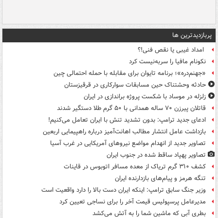
پربازدیدترین ها
امداد غیبی یا نقص فنی!؟
نکونام مافیا را سربه‌نیست کرد
«جهنم‌دره»؛ برنامه تایوان برای مقابله با حمله احتمالی چین
حادثه وحشتناک حین مسابقات سوارکاری در قرقیزستان
زلزله در موساد با شکست پروژه براندازی در ایران
قاتلان پیرزن ۷۰ ساله همدانی با ۵۰ گرم طلا دستگیر شدند
ادعای جدید ترامپ: بدون تشدید تنش با ایران تعامل می‌کنیم!
بازداشت عامل انتشار مطالب اهانت‌آمیز درباره راهپیمایی اربعین
تصاویر جدید از انهدام مواضع نیروهای آمریکایی در غرب آسیا
تصاویر پهپاد ساقط شده در جنوب ایران
کشف ۳۱۰ گرم تریاک از معده مسافر اتوبوس در قاینات
تنگه هرمز و پیام‌های بازدارنده ایران
وزیر جنگ سابق ترامپ: اینکه ایران دست بالا را دارد واقعیت است
مدیرعامل پرسپولیس قیمت آخر را برای نساجی تعیین کرد
بطری آبی که ماشین شما را به آتش می‌کشد