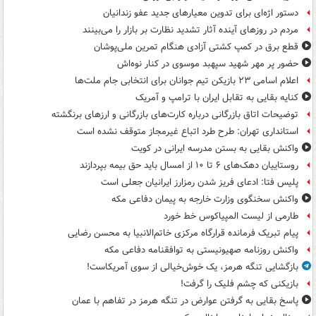
دستور اژه‌ای برای تدوین معیارهای جدید عفو زندانیان
مردم در روزهای آینده آثار تشدید نظارت بر بازار را می‌بینند
قطع برق در کمپ کشتی آزادی هنگام تمرین ملی‌پوشان
حضور پر مهر شهید سپهبد موسوی در کنار نوه‌اش
اعلام اسامی ۲۳ بازیکن تیم جوانان برای انتخابی جام ملت‌ها
کنایه بقایی به تقابل ایران با ترامپ و آمریک
توضیحات اتاق بازرگانی درباره کارت‌های بازرگانی و ارزهای برنگشته
استانداری تهران: طرح طرد اتباع غیرمجاز متوقف نشده است
واکنش بقایی به بستن مدرسه ایرانی در کویت
روستاییان دهک‌های ۶ تا ۱۰ از امسال باید حق بیمه بپردازند
پلیس فتا: ادعای فریز شدن رمزارز ایرانیان جعلی است
واکنش سخنگوی وزارت خارجه به پیمان دفاعی مکه
طارمی از لیست المپیاکوس خط خورد
پیام تبریک فرمانده قرارگاه مرکزی خاتم‌الانبیا به محسن رضایی
واکنش روزنامه صهیونیستی به توافقنامه دفاعی مکه
بازگشایی تنگه هرمز، یک خوش‌خیالی از سوی آمریکاست!
بازیکنی که چشم فلیک را گرفت!
پاسخ بقایی به گرفتن عوارض در تنگه هرمز در تفاهم با عمان