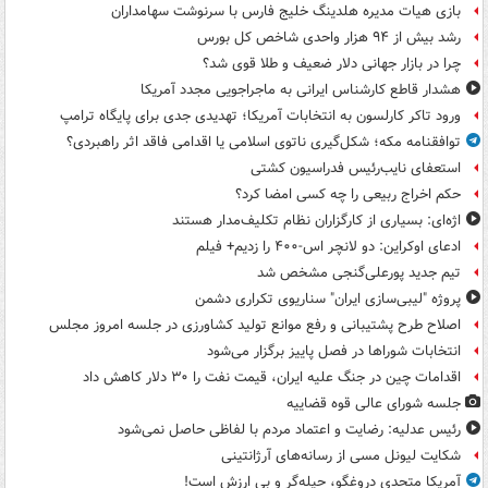
بازی هیات مدیره هلدینگ خلیج فارس با سرنوشت سهامداران
رشد بیش از ۹۴ هزار واحدی شاخص کل بورس
چرا در بازار جهانی دلار ضعیف و طلا قوی شد؟
هشدار قاطع کارشناس ایرانی به ماجراجویی مجدد آمریکا
ورود تاکر کارلسون به انتخابات آمریکا؛ تهدیدی جدی برای پایگاه ترامپ
توافقنامه مکه؛ شکل‌گیری ناتوی اسلامی یا اقدامی فاقد اثر راهبردی؟
استعفای نایب‌رئیس فدراسیون کشتی
حکم اخراج ربیعی را چه کسی امضا کرد؟
اژه‌ای: بسیاری از کارگزاران نظام تکلیف‌مدار هستند
ادعای اوکراین: دو لانچر اس-۴۰۰ را زدیم+ فیلم
تیم جدید پورعلی‌گنجی مشخص شد
پروژه "لیبی‌سازی ایران" سناریوی تکراری دشمن
اصلاح طرح پشتیبانی و رفع موانع تولید کشاورزی در جلسه امروز مجلس
انتخابات شوراها در فصل پاییز برگزار می‌شود
اقدامات چین در جنگ علیه ایران، قیمت نفت را ۳۰ دلار کاهش داد
جلسه شورای عالی قوه قضاییه
رئیس عدلیه: رضایت و اعتماد مردم با لفاظی حاصل نمی‌شود
شکایت لیونل مسی از رسانه‌های آرژانتینی
آمریکا متحدی دروغگو، حیله‌گر و بی ارزش است!