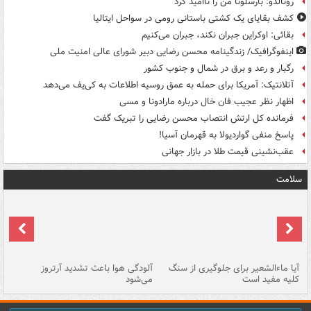
رونالدو: بارسلونا من را ناامید کرد
کشف بقایای یک کشتی باستانی رومی در سواحل ایتالیا
بقائی: اوکراین جبران نکند، جبران می‌کنیم
اینفوگرافیک/ زندگینامه محسن رضایی دبیر شورای عالی امنیت‌ ملی
رگبار و رعد و برق در شمال و جنوب کشور
آتلانتیک: آمریکا برای حمله به عمق روسیه اطلاعات به کی‌یف می‌دهد
اظهار نظر عجیب فان خال درباره مارادونا و مسی
فرمانده کل ارتش انتصاب محسن رضایی را تبریک گفت
پاسخ منفی گواردیولا به قهرمان آسیا!
عقب‌نشینی قیمت طلا در بازار جهانی
سلامت
آیا ماءالشعیر برای جلوگیری از سنگ
آلودگی هوا باعث تشدید آرتروز
حذ
کلیه مفید است
می‌شود
کل