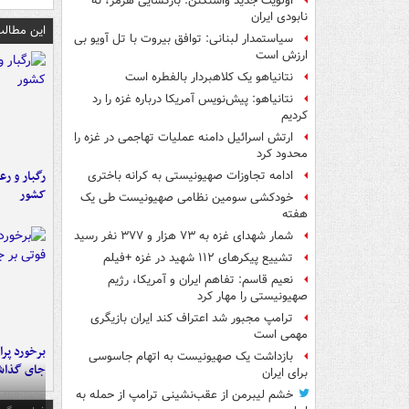
اولویت جدید واشنگتن: بازگشایی هرمز، نه
نابودی ایران
این مطالب
سیاستمدار لبنانی: توافق بیروت با تل آویو بی
ارزش است
نتانیاهو یک کلاهبردار بالفطره است
نتانیاهو: پیش‌نویس آمریکا درباره غزه را رد
کردیم
ارتش اسرائیل دامنه عملیات تهاجمی در غزه را
محدود کرد
رگبار و رع
ادامه تجاوزات صهیونیستی به کرانه باختری
کشور
خودکشی سومین نظامی صهیونیست طی یک
هفته
شمار شهدای غزه به ۷۳ هزار و ۳۷۷ نفر رسید
تشییع پیکرهای ۱۱۲ شهید در غزه +فیلم
نعیم قاسم: تفاهم ایران و آمریکا، رژیم
صهیونیستی را مهار کرد
ترامپ مجبور شد اعتراف کند ایران بازیگری
مهمی است
بازداشت یک صهیونیست به اتهام جاسوسی
جای گذا
برای ایران
خشم لیبرمن از عقب‌نشینی ترامپ از حمله به