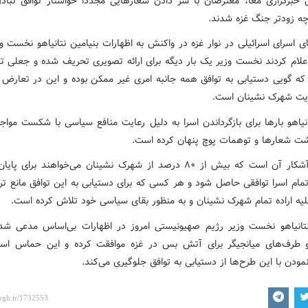
 خبرگزاری معا، معترضان با سر دادن شعارهایی مجددا خواستار توافق تبادل
چه زودتر جنگ غزه شدند.
ای اسرای اسرائیلی در نوار غزه در واکنش به اظهارات بنیامین نتانیاهو نخست و
اعلام کردند نخست وزیر یک بار دیگه برای ارائه تصویری تحریف شده و جعلی ت
که گویی دستیابی به توافق همه جانبه امری غیر ممکن بوده و این در تعارض آ
ثریت شهرک نشینان است.
انیاهو بارها برای بازگرداندن اسرا به دلیل رعایت منافع سیاسی با شکست موا
شت شعارها و توهمات پوچ پنهان کرده است.
حقیقت آشکار آن است که بیش از ۸۰ درصد از شهرک نشینان می‌خواهند برای
مام اسرا توافقی حاصل شود و هر کسی که برای دستیابی به این توافق مانع تر
لیه اراده تمام شهرک نشینان و به منظور بقای سیاسی خود تلاش کرده است.
نتانیاهو نخست وزیر رژیم صهیونیستی امروز در اظهارات بی‌اساس مدعی شد
 طرف‌های میانجیگر برای آتش بس در غزه موافقت کرده و این حماس اس
ودن با این طرح‌ها از دستیابی به توافق جلوگیری می‌کند.