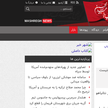
RSS
آرشیو
تماس با ما
دربارهٔ ما
MASHREGH
NEWS
یلم
دیدگاه
پیوندها
بازار
اپ
پربازدیدترین ها
تصاویر جدید از پهپادهای منهدم‌شده آمریکا
توسط سپاه
سامانه ضد موشکی لیزری؛ از بلوف سیاسی تا
واقعیت میدانی
چرا محمد صلاح ترکیه را به عربستان و آمریکا
ترجیح داد
تانیاهو
هشدار سرمربی پرسپولیس به جاسوس تیم
گربه جریان برق شهرستان فریمان را قطع کرد