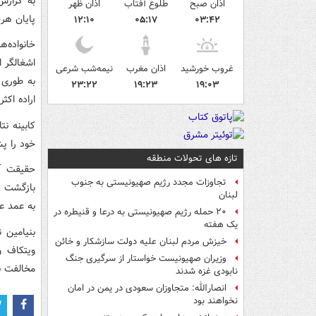
به گزارش
اذان صبح
طلوع آفتاب
اذان ظهر
پایان هر
۱۲:۱۰
۰۵:۱۷
۰۳:۴۲
خانواده‌ه
اشغالگر 
غروب خورشید
اذان مغرب
نیمه‌شب شرعی
به طوری 
۲۳:۲۲
۱۹:۲۳
۱۹:۰۳
اراده اک
کابینه نت
خود را پ
تازه های تحولات منطقه
تجاوزات مجدد رژیم صهیونیستی به جنوب
بازگشت ت
لبنان
به عمد ع
۲۰ حمله رژیم صهیونیستی به درعا و قنیطره در
یک هفته
بنیامین 
خیزش مردم لبنان علیه دولت سازشکار و خائن
ویتکاف و
وزیران صهیونیست خواستار از سرگیری جنگ
مخالفت نم
نابودی غزه شدند
انصارالله: متجاوزان سعودی در یمن در امان
نخواهند بود