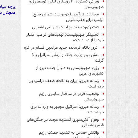
ویرانی گسترده ۱۹ روستای لبنان توسط رژیم
پرچم سیاه
صهیونیستی
همچنان در
مخالفت تل‌آویو با درخواست شورای صلح
ترامپ برای عقب‌نشینی
ثبت رکورد جدید مهاجرت از اراضی اشغالی
تحلیلگر صهیونیست: تهدیدهای ترامپ اعتبار
خود را از دست داده
ترور ناکام فرمانده جدید عزالدین قسام در غزه
تنش بین وزارت جنگ و ارتش اسرائیل بالا
گرفت
رژیم صهیونیستی به دنبال جذب نیرو از
کشورهای عربی
رسانه عبری: ایران به نقطه ضعف ترامپ پی
برده است
وضعیت قرمز در ساختار سایبری رژیم
صهیونیستی
رسانه عبری: اسرائیل مجبور به واردات برق
خواهد شد
وقوع آتش‌سوزی گسترده مجدد در جنگل‌های
قدس اشغالی
واکنش حماس به تشدید حملات رژیم