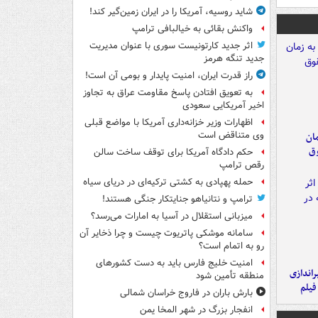
شاید روسیه، آمریکا را در ایران زمین‌گیر کند!
واکنش بقائی به خیالبافی ترامپ
اثر جدید کارتونیست سوری با عنوان مدیریت
جدید تنگه هرمز
راز قدرت ایران، امنیت پایدار و بومی آن است!
به تعویق افتادن پاسخ مقاومت عراق به تجاوز
اخیر آمریکایی سعودی
اظهارات وزیر خزانه‌داری آمریکا با مواضع قبلی
وی متناقض است
مان
وق
حکم دادگاه آمریکا برای توقف ساخت سالن
رقص ترامپ
حمله پهپادی به کشتی ترکیه‌ای در دریای سیاه
ترامپ و نتانیاهو جنایتکار جنگی هستند!
میزبانی استقلال در آسیا به امارات می‌رسد؟
سامانه موشکی پاتریوت چیست و چرا ذخایر آن
رو به اتمام است؟
امنیت خلیج فارس باید به دست کشورهای
یراندازی
منطقه تأمین شود
فیلم
بارش باران در فاروج خراسان شمالی
انفجار بزرگ در شهر المخا یمن