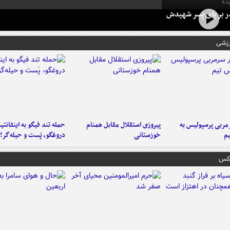
ده
در بر پای پسر شهیدش
رزشی
ربی پرسپولیس به
پیروزی استقلال مقابل همنام
حمله تند فیگو به اینفانتین
م
خوزستانی
دروغگو، پَست‌ و حیله‌گر!
عکس