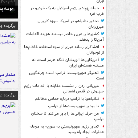
فیلم برگزی
ایران
بوسه‌ پ
حمله پهپادی رژیم اسرائیل به یک خودرو در
غرب غزه
تحقیر نتانیاهو در آمریکا سوژه کاربران
برگزیده و
عبری‌زبان
کشورهای عربی حاضر نیستند هزینه اقدامات
آمریکا را بدهند
افشاگری رسانه عبری از سوء استفاده خاخام‌ها
از نوجوانان
آمریکایی‌ها الویتشان تنگه هرمز است، نه
مسئله هسته‌ای ایران
تحلیگر صهیونیست: ترامپ استاد چرندگویی
هشدار سرم
است
جاسوس تی
میزبانی اردن از نشست مقابله با اقدامات رژیم
صهیونی در قدس اشغالی
برگزیده 
نتانیاهو: با ترامپ درباره حماس مخالفم
ناامیدی صهیونیست‌ها از ترامپ
من حرف ایرانی‌ها را باور می‌کنم تا سخنان
ترامپ
تجاوز رژیم صهیونیستی به سوریه به مرحله
عملیات ایجاد راه رسید