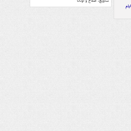
ساویچ، صلاح و اونانا
یام