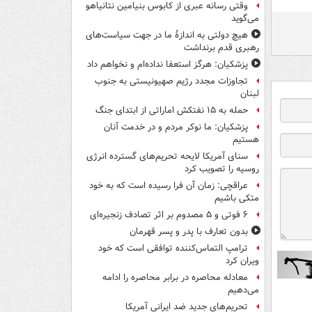
وقتی رسانه عبری از کابوس بنیامین نتانیاهو
می‌گوید
هیچ دولتی به اندازۀ ما در جهت سیاست‌های
رهبری قدم برنداشت
پزشکیان: هرگز استعفا نداده‌ام و نخواهم داد
تجاوزات مجدد رژیم صهیونیستی به جنوب
لبنان
حمله به ۱۵ نفتکش‌ اماراتی از ابتدای جنگ
پزشکیان: ما نوکر مردم و در خدمت آنان
هستیم
سنای آمریکا لایحه تحریم‌های گسترده انرژی
روسیه را تصویب کرد
عراقچی: زمان آن فرا رسیده است که به خود
متکی باشیم
۶ فوتی و ۵ مصدوم بر اثر تصادف زنجیره‌ای
بدون تعارف با پدر و پسر قهرمان
ترامپ التماس‌کننده توافقی است که خود
ویران کرد
معادله محاصره در برابر محاصره را ادامه
می‌دهیم
تحریم‌های جدید ضد ایرانی آمریکا