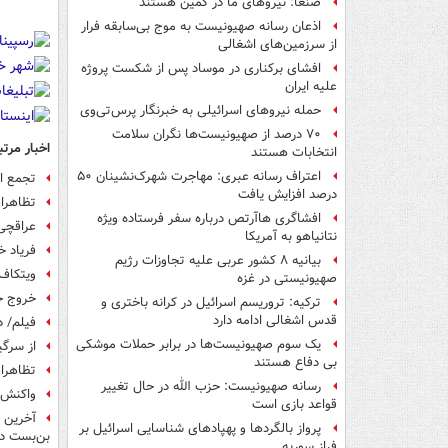
صنعا: نیروهای ما در کمین‌ هستند
اذعان رسانه صهیونیست به موج بی‌سابقه فرار
از سرزمین‌های اشغالی
افشای برکناری در موساد پس از شکست پروژه
علیه ایران
حمله نیروهای اسرائیلی به خبرنگار پرس‌تی‌وی
۷۰ درصد از صهیونیست‌ها نگران سلامت
اخبار مرتب
انتخابات هستند
اعتراف رسانه عبری: مهاجرت شهرک‌نشینان ۵۰
تجمع اع
درصد افزایش یافت
تظاهرا
افشاگری هاآرتص درباره سفر فرستاده ویژه
عراقچی
نتانیاهو به آمریکا
فریاد خ
بیانیه ۸ کشور عربی علیه تجاوزات رژیم
ویتکاف
صهیونیستی در غزه
خروج ح
ترکیه: تروریسم اسرائیل در کرانه باختری و
قدس اشغالی ادامه دارد
فیلم/ د
یک‌ سوم صهیونیست‌ها در برابر حملات موشکی
از سرگی
بی دفاع هستند
تظاهرا
رسانه صهیونیست: حزب الله در حال تغییر
واکنش 
قواعد بازی است
آخرین ت
پرواز بالگردها و پهپادهای شناسایی اسرائیل بر
بن‌بست در
فراز سوریه