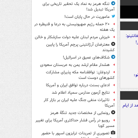
تنگه هرمز به نماد یک تحقیر تاریخی برای
آمریکا تبدیل شد!
ماموریت در حال پایان است!
۲۰ حمله رژیم صهیونیستی به درعا و قنیطره در
یک هفته
خیزش مردم لبنان علیه دولت سازشکار و خائن
معترضان آرژانتینی پرچم آمریکا را پایین
کشیدند
شکاف‌های عمیق در اسرائیل!
هشدار مقام ارشد یمن به عربستان سعودی
اردوغان: توافقنامه مکه پذیرای مشارکت
و:
کشورهای دوست است
ادعای بسنت درباره توافق ایران و آمریکا
نتایج آزمون مدارس سمپاد اعلام شد
تاثیرات منفی جنگ علیه ایران بر بازار کار
آمریکا
رونمایی از مختصات جدید تنگۀ هرمز
روبیو در رأس فشار حداکثری آمریکا برای تغییر
مسیر کوبا
تصویری از تمرینات ترابزون اسپور با حضور