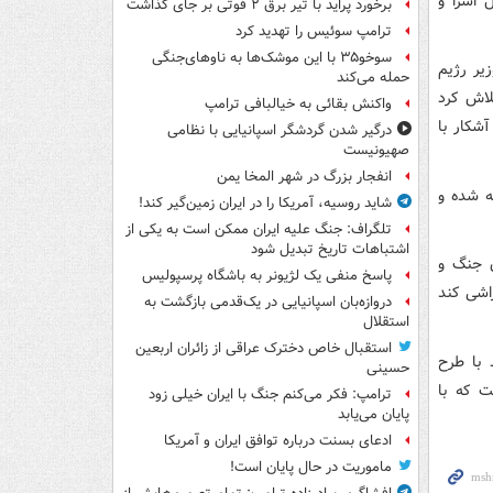
 اسرا و
برخورد پراید با تیر برق ۲ فوتی بر جای گذاشت
ترامپ سوئیس را تهدید کرد
سوخو۳۵ با این موشک‌ها به ناوهای‌جنگی
زیر رژیم
حمله می‌کند
لاش کرد
واکنش بقائی به خیالبافی ترامپ
شکار با
درگیر شدن گردشگر اسپانیایی با نظامی
صهیونیست
انفجار بزرگ در شهر المخا یمن
جه شده و
شاید روسیه، آمریکا را در ایران زمین‌گیر کند!
تلگراف: جنگ علیه ایران ممکن است به یکی از
اشتباهات تاریخ تبدیل شود
 پایان جنگ و
پاسخ منفی یک لژیونر به باشگاه پرسپولیس
اشی کند
دروازه‌بان اسپانیایی در یک‌قدمی بازگشت به
استقلال
استقبال خاص دخترک عراقی از زائران اربعین
 با طرح
حسینی
ت که با
ترامپ: فکر می‌کنم جنگ با ایران خیلی زود
پایان می‌یابد
ادعای بسنت درباره توافق ایران و آمریکا
ماموریت در حال پایان است!