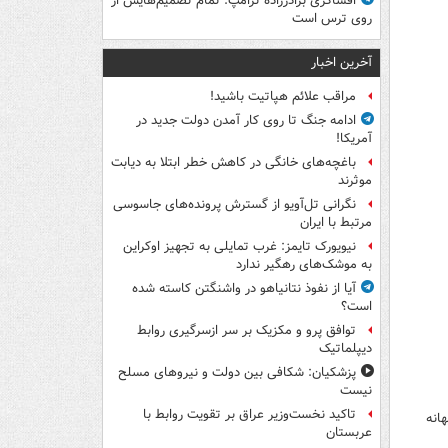
افشاگری برادرزاده ترامپ: تمام تصمیم‌هایش از
روی ترس است
آخرین اخبار
مراقب علائم هپاتیت باشید!
ادامه جنگ تا روی کار آمدن دولت جدید در
آمریکا!
باغچه‌های خانگی در کاهش خطر ابتلا به دیابت
موثرند
نگرانی تل‌آویو از گسترش پرونده‌های جاسوسی
مرتبط با ایران
نیویورک تایمز: غرب تمایلی به تجهیز اوکراین
به موشک‌های رهگیر ندارد
آیا از نفوذ نتانیاهو در واشنگتن کاسته شده
است؟
توافق پرو و مکزیک بر سر ازسرگیری روابط
دیپلماتیک
پزشکیان: شکافی بین دولت و نیروهای مسلح
نیست
تاکید نخست‌وزیر عراق بر تقویت روابط با
انه
عربستان