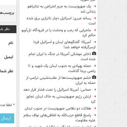
یک صهیونیست به جرم اعتراض به نتانیاهو
زندانی شد
برچسب‌ها
رسانه عبری: اسرائیل دچار ناترازی برق شده
است
نظر شم
ماجرایی که رعب و وحشت را در فرودگاه تل‌آویو
حاکم کرد
آمریکا: گفتگوهای لبنان و اسرائیل فردا
نام
ازسرگرفته خواهد شد!
ذخایر موشکی آمریکا در جنگ با ایران تمام
ایمیل
شده است
حمله پهپادی به جنوب لبنان یک شهید و ۱۱
نظر شما 
زخمی برجا گذاشت
خشم صهیونیست‌ها از عقب‌نشینی ترامپ از
حمله به ایران
حماس: آمریکا اسرائیل را تحت فشار قرار دهد
ارتش رژیم صهیونیستی به خاک لبنان تجاوز
کرد
*
لطفا عدد م
هلاکت دو نظامی صهیونیست در جنوب لبنان
پاسخ قاطع حزب‌الله به لفاظی‌های نواف سلام
علیه مقاومت