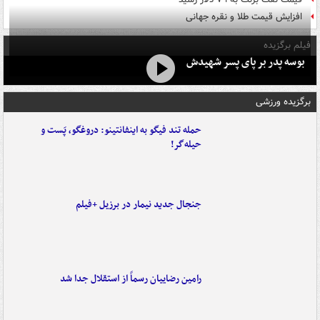
افزایش قیمت طلا و نقره جهانی
فیلم برگزیده
بوسه‌ پدر بر پای پسر شهیدش
برگزیده ورزشی
حمله تند فیگو به اینفانتینو: دروغگو، پَست‌ و
حیله‌گر!
جنجال جدید نیمار در برزیل +فیلم
رامین رضاییان رسماً از استقلال جدا شد