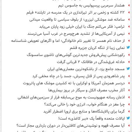
هشدار سرمربی پرسپولیس به جاسوس تیم
۲۲ کشته و زخمی بر اثر تیراندازی در یک مدرسه در تایلند+ فیلم
سامانه ضد موشکی لیزری؛ از بلوف سیاسی تا واقعیت میدانی
ترامپ: فکر می‌کنم جنگ با ایران خیلی زود پایان می‌یابد
نیمی از آمریکایی‌ها از تشدید هرج‌ومرج در غرب آسیا می‌ترسند
از حذف نام همسر تا تغییر نام خانوادگی؛ اما و اگرهای تعویض شناسنامه
نمایی زیبا از تنگه کریان جزیره قشم
رکوردشکنی پیش‌فروش جدیدترین گوشی‌های تاشوی سامسونگ
حادثه غرق‌شدگی در طاقانک ۲ قربانی گرفت
مسجد جامع یزد، از باشکوه‌ترین معماری‌های ایران
پدر شاهرودی پس از قتل پسرش، جسد را در چاه مخفی کرد
دردسر همزمان آمریکا و اوکراین با ته کشیدن موشک های پاتریوت
آثار مخرب مصرف الکل و سیگار در بروز بیماری‌ها
اذعان رسانه صهیونیست به موج بی‌سابقه فرار از سرزمین‌های اشغالی
چرا مغز در هنگام خواب، انرژی خود را خالی می‌کند؟
گرما برای پالایشگاه‌ها و منابع برق اروپا اضطرار آفرید
ایالات متحده واقعاً یک «ببر کاغذی» است!
آیا مصرف قهوه و نوشیدنی‌های کافئین‌دار در دوران بارداری مجاز است؟