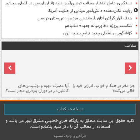
دستگیری عامل انتشار مطالب توهین‌آمیز علیه زائران اربعین در فضای مجازی
روایت تکان‌دهنده دانش‌آموز مینابی از جنایت آمریکا
هدف قرار گرفتن اتاق‌ فرماندهی مزدوران عربستان در یمن
شکست پروژه «خاورمیانه جدید» نتانیاهو
گزافه‌گویی و لفاظی جدید ترامپ علیه ایران
سلامت
ت
چرا مغز در هنگام خواب، انرژی خود را
آیا مصرف قهوه و نوشیدنی‌های
چر
خالی می‌کند؟
کافئین‌دار در دوران بارداری مجاز است؟
می
نسخه دسکتاپ
کليه حقوق اين سايت متعلق به پایگاه خبري-تحليلي مشرق نيوز می باشد و
استفاده از مطالب آن با ذکر منبع بلامانع است.
طراحی و تولید: نستوه