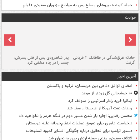
حمله کوبنده نیروهای مسلح یمن به مواضع مزدوران سعودی +فیلم
حوادث
شته
حادثه غرق‌شدگی در طاقانک ۲ قربانی
پدر شاهرودی پس از قتل پسرش،
دس
گرفت
جسد را در چاه مخفی کرد
آخرین اخبار
امضای توافق دفاعی بین عربستان، ترکیه و پاکستان
۱۰ خوشحالی گل زودتر از موعد
ایتالیا خرید رادار اسرائیلی را متوقف کرد
واردات نفت آمریکا از عربستان صفر شد
محسن رضایی: اجازه باز شدن مسیر دوم در تنگه هرمز را نخواهیم داد
درخواست عامری برای تعویق عملیات انتقام‌جویانه علیه عربستان
دستور ترامپ برای تحقیق درباره چگونگی افشای کمبود تسلیحات
ائتلاف سعودی مدعی حمله ارتش یمن به نجران شد