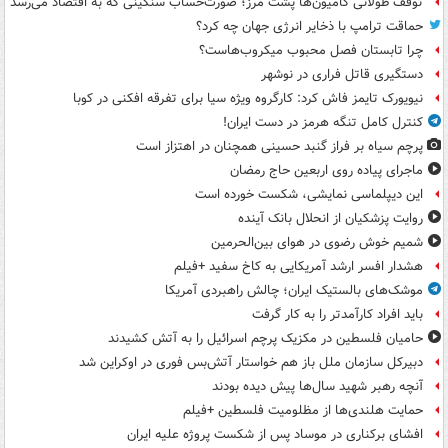
توقف طولانی کامیون‌ها پشت مرز؛ صورت‌حساب سنگینی که به اقتصاد می‌رسد
حماقت ترامپ با ذخایر انرژی جهان چه کرد؟
چرا تابستان فصل محبوب میکروب‌هاست؟
دستگیری قاتل فراری در نوشهر
نیویورک تایمز فاش کرد: کارگروه ویژه سیا برای تفرقه افکنی در کوبا
کنترل کامل تنگه هرمز در دست ایران!
پرچم سیاه بر فراز گنبد حسینی همچنان در اهتزاز است
ماجرای پیاده روی اربعین حاج رمضان
این دیپلماسی نمایشی، شکست خورده است
روایت پزشکیان از انحلال بانک آینده
شمیم خوش رضوی در هوای بین‌الحرمین
هشدار افسر ارشد آمریکایی به کاخ سفید +فیلم
موشک‌های بالستیک ایران؛ چالش راهبردی آمریکا
باید افراد کارآمدتر را به کار گرفت
حامیان فلسطین در مکزیک پرچم اسرائیل را به آتش کشیدند
دبیرکل سازمان ملل باز هم خواستار آتش‌بس فوری در اوکراین شد
آنچه رهبر شهید سال‌ها پیش دیده بودند
حمایت هلندی‌ها از مظلومیت فلسطین +فیلم
افشای برکناری در موساد پس از شکست پروژه علیه ایران