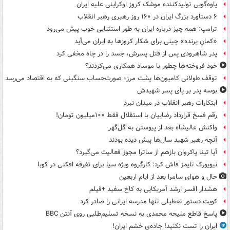
یاوه‌گویی تولیدکننده موشک کروز اوکراینی علیه ایران
۶ دستاورد بزرگ ایران در ۱۶۰ روز رهبری رهبر انقلاب
ترامپ: همه چیز درباره ایران به طور استثنایی خوب پیش می‌رود
«کمانِ پرنده» چینی برای شکار کروزها به ایران می‌آید
پدر شاهرودی پس از قتل پسرش، جسد را در چاه مخفی کرد
خود فروخته‌ها چطور با موساد همکاری می‌کردند؟
توقف طولانی کامیون‌ها پشت مرز؛ صورت‌حساب سنگینی که به اقتصاد می‌رسد
بوسه‌ پدر بر پای پسر شهیدش
ابتکارات رهبر انقلاب در میدان نبرد
رقم فسخ قرارداد رضاییان با استقلال فقط ۱۰۰میلیون تومان!
واکنش عالیشاه بعد از پیوستن به گل‌گهر
آنچه رهبر شهید سال‌ها پیش دیده بودند
آیا تینا پاکروان بازهم از ساترا مجوز فعالیت می‌گیرد؟
نیویورک تایمز فاش کرد: کارگروه ویژه سیا برای تفرقه افکنی در کوبا
حال و هوای سامرا بعد از ایام اربعین
هشدار افسر ارشد آمریکایی به کاخ سفید +فیلم
کویت دستور تعطیلی تنها مدرسه ایرانی را صادر کرد
پاسخ قاطع ملیحه محمدی به نسخه تسلیم‌طلبی روی آنتن BBC
ایران را تست نکنید! جاده‌ی خشم ایران!