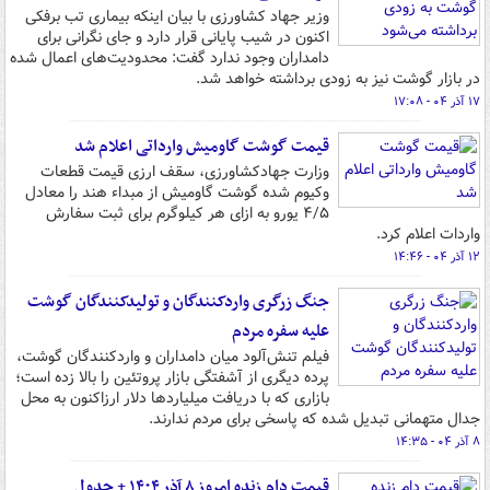
وزیر جهاد کشاورزی با بیان اینکه بیماری تب برفکی
اکنون در شیب پایانی قرار دارد و جای نگرانی برای
دامداران وجود ندارد گفت: محدودیت‌های اعمال شده
در بازار گوشت نیز به زودی برداشته خواهد شد.
۱۷ آذر ۰۴ - ۱۷:۰۸
قیمت گوشت گاومیش وارداتی اعلام شد
وزارت جهادکشاورزی، سقف ارزی قیمت قطعات
وکیوم شده گوشت گاومیش از مبداء هند را معادل
۴/۵ یورو به ازای هر کیلوگرم برای ثبت سفارش
واردات اعلام کرد.
۱۲ آذر ۰۴ - ۱۴:۴۶
جنگ زرگری واردکنندگان و تولیدکنندگان گوشت
علیه سفره مردم
فیلم تنش‌آلود میان دامداران و واردکنندگان گوشت،
پرده دیگری از آشفتگی بازار پروتئین را بالا زده است؛
بازاری که با دریافت میلیاردها دلار ارزاکنون به محل
جدال متهمانی تبدیل شده که پاسخی برای مردم ندارند.
۸ آذر ۰۴ - ۱۴:۳۵
قیمت دام زنده امروز ۸ آذر ۱۴۰۴ + جدول