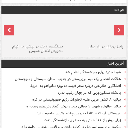
حوادث
ن
پاییز پرباران در راه ایران
دستگیری ۶ نفر در بهشهر به اتهام
تشویش اذهان عمومی
اس
آخرین اخبار
شرط جدید برای بازنشستگی اعلام شد
هلاکت اعضای یک تیم تروریستی در جنوب استان سیستان و بلوچستان
افشاگری هاآرتص درباره سفر فرستاده ویژه نتانیاهو به آمریکا
پادشاه سنگین‌وزنی که در جهان رقیب ندارد
بیانیه ۸ کشور عربی علیه تجاوزات رژیم صهیونیستی در غزه
بیانیه خانواده شهید لاریجانی درباره برخی گمانه‌زنی‌های رسانه‌ای
عربستان فرمانده ائتلاف دریایی چندملیتی را منصوب کرد
زیان بیش از ۱۰۰ همتی به صندوق‌ بازنشستگی نفت
ترکیه: تروریسم اسرائیل در کرانه باختری و قدس اشغالی ادامه دارد