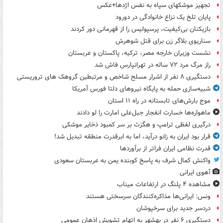
تجهیز موشکهای سپاه به نفس اژدها+عکس
پایان تلخ یک نزاع خانوادگی در دورود
بازیکنان بی‌کیفیت، پرسپولیس را از قهرمانی دور کردند
سناریوی بلاگر زن برای قتل شوهرش
نشست وزیران خارجه مصر، ترکیه، پاکستان و عربستان
راز مرگ مرد ۷۲ ساله در تهرانپارس فاش شد
دستگیری ۸ نفر از اشرار مسلح شاخص و مرتبطین گروهک های تروریستی
شبیه‌سازی حمله به پایگاه نیروهای دلتا فورس آمریکا
موج بارش‌های تابستانه در راه ۱۱ استان
ماهواره‌ها خسارت انفجار جبل‌علی امارت را لو دادند
درگیری لفظی ترامپ و هگزث بر سر کمبود ذخایر موشکی
قرار بود ایران به زانو درآید، اما به ابرقدرت منطقه تبدیل شد!
قدرت نظامی ایران فراتر از برآوردها
واکنش کمال شرف به پاسخ کوبنده یمن به عربستان سعودی
آهوی ایرانی
مشاهده ۴ پلنگ در ارتفاعات میناب
ونس: ایرانی‌ها مذاکره‌کنندگان سرسختی هستند
دردسر جدید برای سرخپوشان
دستگیری ۶ نفر در بهشهر به اتهام تشویش اذهان عمومی