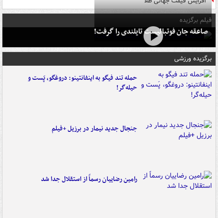
افزایش قیمت جهانی طلا
فیلم برگزیده
صاعقه جان فوتبالیست تایلندی را گرفت!
برگزیده ورزشی
حمله تند فیگو به اینفانتینو: دروغگو، پَست‌ و
حیله‌گر!
جنجال جدید نیمار در برزیل +فیلم
رامین رضاییان رسماً از استقلال جدا شد