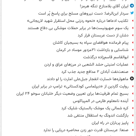
ایران آقای بلامنازع تنگه هرمز!
سردار ابن‌الرضا: دست نیروهای مسلح برای پاسخ پُر است
تکذیب ادعاها درباره «نحوه ردزنی محل استقرار شهید لاریجانی»
یک‌ سوم صهیونیست‌ها در برابر حملات موشکی بی دفاع هستند
دشان از دست عربستان فرار کرد
پیام فرمانده هوافضای سپاه به بسیجیان کاشان
شناسایی و بازداشت ۲۱مزدور موساد در کرمان
ابوالقاسم قاسم‌زاده درگذشت
عملیات امنیتی حشد الشعبی در مرزهای عراق و اردن
صنعت‌نفت آبادان ۲ مدافع جدید جذب کرد
ماهواره‌ها خسارت انفجار جبل‌علی امارت را لو دادند
روایت گاردین از «دیپلماسی کودکستانی» ترامپ در برابر ایران
بسیج تمام ظرفیت‌ها برای تعیین وضعیت دیگر خلبانان سوخو ۲۴ ایران
آینده نامعلوم طارمی در المپیاکوس
کره شمالی یک موشک بالستیک شلیک کرد
بازگشت اندونگ به استقلال منتفی شد
پاییز پرباران در راه ایران
صنعا: عربستان قدرت دور زدن محاصره دریایی را ندارد