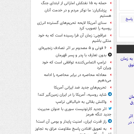
حمله به ۱۵ نفتکش‌ اماراتی از ابتدای جنگ
پزشکیان: ما نوکر مردم و در خدمت آنان
هستیم
پاسخ
سنای آمریکا لایحه تحریم‌های گسترده انرژی
روسیه را تصویب کرد
عراقچی: زمان آن فرا رسیده است که به خود
متکی باشیم
۶ فوتی و ۵ مصدوم بر اثر تصادف زنجیره‌ای
بدون تعارف با پدر و پسر قهرمان
ترامپ التماس‌کننده توافقی است که خود
ویران کرد
معادله محاصره در برابر محاصره را ادامه
می‌دهیم
تحریم‌های جدید ضد ایرانی آمریکا
شاید روسیه، آمریکا را در ایران زمین‌گیر کند!
مان
واکنش بقائی به خیالبافی ترامپ
وق
اثر جدید کارتونیست سوری با عنوان مدیریت
جدید تنگه هرمز
راز قدرت ایران، امنیت پایدار و بومی آن است!
به تعویق افتادن پاسخ مقاومت عراق به تجاوز