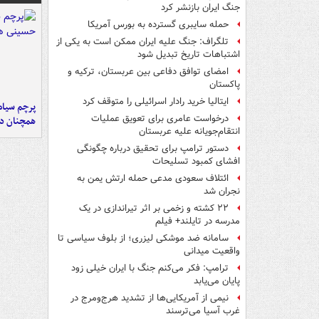
جنگ ایران بازنشر کرد
حمله سایبری گسترده به بورس آمریکا
تلگراف: جنگ علیه ایران ممکن است به یکی از
اشتباهات تاریخ تبدیل شود
امضای توافق دفاعی بین عربستان، ترکیه و
پاکستان
ایتالیا خرید رادار اسرائیلی را متوقف کرد
پرچم سیاه
درخواست عامری برای تعویق عملیات
همچنان در
انتقام‌جویانه علیه عربستان
دستور ترامپ برای تحقیق درباره چگونگی
افشای کمبود تسلیحات
ائتلاف سعودی مدعی حمله ارتش یمن به
نجران شد
۲۲ کشته و زخمی بر اثر تیراندازی در یک
مدرسه در تایلند+ فیلم
سامانه ضد موشکی لیزری؛ از بلوف سیاسی تا
واقعیت میدانی
ترامپ: فکر می‌کنم جنگ با ایران خیلی زود
پایان می‌یابد
نیمی از آمریکایی‌ها از تشدید هرج‌ومرج در
غرب آسیا می‌ترسند