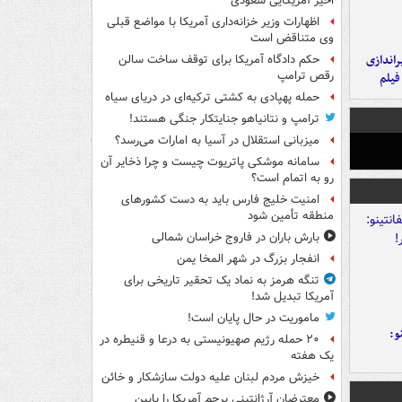
اخیر آمریکایی سعودی
اظهارات وزیر خزانه‌داری آمریکا با مواضع قبلی
وی متناقض است
یراندازی
حکم دادگاه آمریکا برای توقف ساخت سالن
رقص ترامپ
فیلم
حمله پهپادی به کشتی ترکیه‌ای در دریای سیاه
ترامپ و نتانیاهو جنایتکار جنگی هستند!
میزبانی استقلال در آسیا به امارات می‌رسد؟
سامانه موشکی پاتریوت چیست و چرا ذخایر آن
رو به اتمام است؟
امنیت خلیج فارس باید به دست کشورهای
منطقه تأمین شود
بارش باران در فاروج خراسان شمالی
انفجار بزرگ در شهر المخا یمن
تنگه هرمز به نماد یک تحقیر تاریخی برای
آمریکا تبدیل شد!
ماموریت در حال پایان است!
و:
۲۰ حمله رژیم صهیونیستی به درعا و قنیطره در
یک هفته
خیزش مردم لبنان علیه دولت سازشکار و خائن
معترضان آرژانتینی پرچم آمریکا را پایین