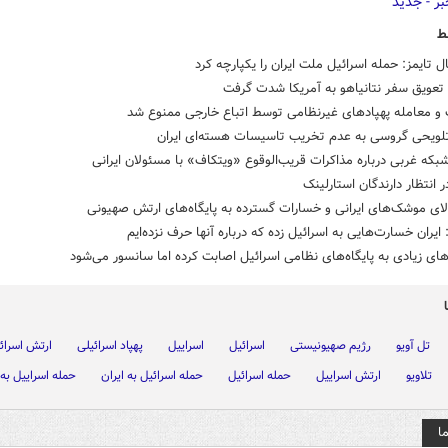
ط
ل تایمز: حمله اسرائیل ملت ایران را یکپارچه کرد
تعویق سفر نتانیاهو به آمریکا شدت گرفت
 و معامله پهپادهای غیرنظامی توسط اتباع خارجی ممنوع شد
تلویحی گروسی به عدم تخریب تاسیسات هسته‌ای ایران
بکه غربی درباره مذاکرات قریب‌الوقوع «ویتکاف» با مسئولان ایرانی
انتظار دارندگان استارلینک
ای موشک‌های ایرانی و خسارات گسترده به پایگاه‌های ارتش صهیونی
: ایران خسارت‌هایی به اسرائیل زده که درباره آنها حرف نزده‌ایم
ی زیادی به پایگاه‌های نظامی اسرائیل اصابت کرده‌ اما سانسور می‌شود
تل آویو
رژیم صهیونیستی
اسرائیل
اسراییل
پهپاد اسرائیلی
ارتش اسرائ
تلاویو
ارتش اسراییل
حمله اسرائیل
حمله اسرائیل به ایران
حمله اسراییل به 
ا