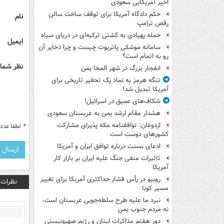
اخیر آمریکایی سعودی
حکم دادگاه آمریکا برای توقف ساخت سالن
نام
رقص ترامپ
حمله پهپادی به کشتی ترکیه‌ای در دریای سیاه
ایمیل
سامانه موشکی پاتریوت چیست و چرا ذخایر آن
رو به اتمام است؟
نظر شما 
انفجار بزرگ در شهر المخا یمن
تنگه هرمز به نماد یک تحقیر تاریخی برای
آمریکا تبدیل شد!
شکاف‌های عمیق در اسرائیل!
هشدار مقام ارشد یمن به عربستان سعودی
اردوغان: توافقنامه مکه پذیرای مشارکت
*
لطفا عدد م
کشورهای دوست است
ادعای بسنت درباره توافق ایران و آمریکا
تاثیرات منفی جنگ علیه ایران بر بازار کار
آمریکا
روبیو در رأس فشار حداکثری آمریکا برای تغییر
نظرات
مسیر کوبا
نبرد ما علیه طرح سلطه‌جویی عربستان است،
نه مردم جنوب یمن
دور هفتم مذاکرات لبنان و رژیم صهیونیستی