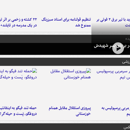
برخورد پراید با تیر برق ۲ فوتی بر
تنظیم قولنامه برای اسناد سبزرنگ
۲۲ کشته و زخمی بر اثر ت
شت
ممنوع شد
در یک مدرسه در تایلند+ 
ده
در بر پای پسر شهیدش
رزشی
ربی پرسپولیس به
پیروزی استقلال مقابل همنام
حمله تند فیگو به اینفانتین
م
خوزستانی
دروغگو، پَست‌ و حیله‌گر!
عکس