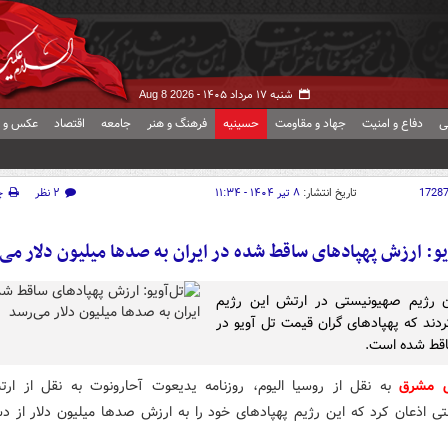
شنبه ۱۷ مرداد ۱۴۰۵ -
Aug 8 2026
ی
دفاع و امنیت
جهاد و مقاومت
حسینیه
فرهنگ و هنر
جامعه
اقتصاد
عکس و ف
1728
تاریخ انتشار:
۸ تیر ۱۴۰۴ - ۱۱:۳۴
۲ نظر
چ
یو: ارزش پهپادهای ساقط شده در ایران به صدها میلیون دلار می
ن رژیم صهیونیستی در ارتش این رژیم
ردند که پهپادهای گران قیمت تل آویو در
اقط شده است.
ش مشرق
به نقل از روسیا الیوم، روزنامه یدیعوت آحارونوت به نقل از ار
ی اذعان کرد که این رژیم پهپادهای خود را به ارزش صدها میلیون دلار از د