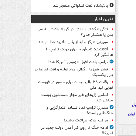
پالایشگاه نفت اسلواکی منفجر شد
آخرین اخبار
تنگی انگشتر و کفش در گرما؛ واکنش طبیعی
بدن یا هشدار جدی؟
مورینیو هرگز نباید از رئال مادرید جدا می‌شد
آتلانتیک: تاب‌آوری ایران دولت ترامپ را
غافلگیر کرد
ترامپ باعث افول هژمونی آمریکا شد!
فشار هم‌زمان گرانی مواد اولیه و افت تقاضا بر
بازار پلاستیک
رقابت ۲۸ والیبالیست برای حضور در فهرست
نهایی تیم ملی
اسامی ژل‌های غیر مجاز شستشوی پوست
منتشر شد
یل
سندرز: ترامپ نماد فساد، اقتدارگرایی و
جنگ‌طلبی است!
ایران
مراقب علائم هپاتیت باشید!
ادامه جنگ تا روی کار آمدن دولت جدید در
آمریکا!