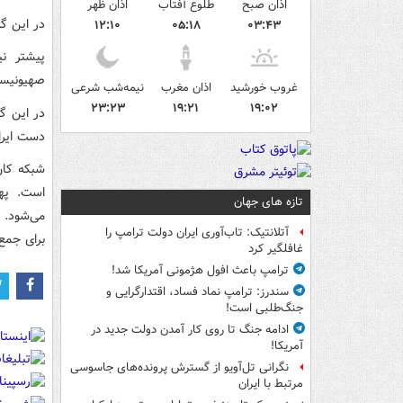
اذان صبح
طلوع آفتاب
اذان ظهر
در این گ
۱۲:۱۰
۰۵:۱۸
۰۳:۴۳
پیشتر ن
صهیونیستی را 
غروب خورشید
اذان مغرب
نیمه‌شب شرعی
۲۳:۲۳
۱۹:۲۱
۱۹:۰۲
در این گ
دست ایرا
شبکه کان
است. پهپ
تازه های جهان
آتلانتیک: تاب‌آوری ایران دولت ترامپ را
برای جمع
غافلگیر کرد
ترامپ باعث افول هژمونی آمریکا شد!
سندرز: ترامپ نماد فساد، اقتدارگرایی و
جنگ‌طلبی است!
ادامه جنگ تا روی کار آمدن دولت جدید در
آمریکا!
نگرانی تل‌آویو از گسترش پرونده‌های جاسوسی
مرتبط با ایران