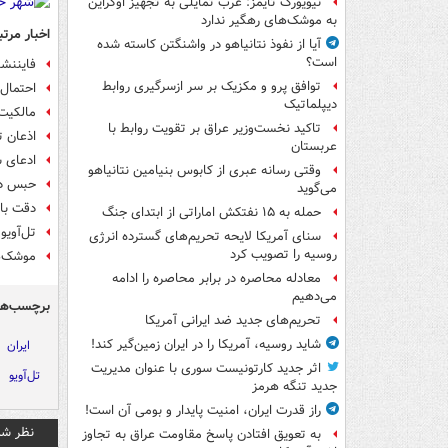
نیویورک تایمز: غرب تمایلی به تجهیز اوکراین
به موشک‌های رهگیر ندارد
اخبار مرتب
آیا از نفوذ نتانیاهو در واشنگتن کاسته شده
است؟
فایننشا
توافق پرو و مکزیک بر سر ازسرگیری روابط
احتمال 
دیپلماتیک
مالکیت
تاکید نخست‌وزیر عراق بر تقویت روابط با
اذعان 
عربستان
ادعای ش
وقتی رسانه عبری از کابوس بنیامین نتانیاهو
حبس در 
می‌گوید
دقت بال
حمله به ۱۵ نفتکش‌ اماراتی از ابتدای جنگ
تل‌آویو
سنای آمریکا لایحه تحریم‌های گسترده انرژی
روسیه را تصویب کرد
موشک‌ها
معادله محاصره در برابر محاصره را ادامه
می‌دهیم
برچسب‌ها
تحریم‌های جدید ضد ایرانی آمریکا
شاید روسیه، آمریکا را در ایران زمین‌گیر کند!
ایران
اثر جدید کارتونیست سوری با عنوان مدیریت
تل‌آویو
جدید تنگه هرمز
راز قدرت ایران، امنیت پایدار و بومی آن است!
نظر شم
به تعویق افتادن پاسخ مقاومت عراق به تجاوز