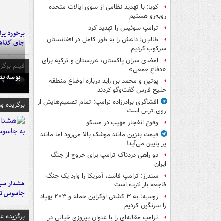
کوبا: با تهدید نظامی از سوی ایالات متحده
روبه‌رو هستیم
ترامپ سوئیس را تهدید کرد
طالبان: داعش را به طور کامل در افغانستان
جای گذا
سرکوب کردیم
امضای سران پاکستان، عربستان و ترکیه برای
فیلم برگزی
«دفاع جمعی»
بوسه‌ پ
پوتین و محمد بن زاید درباره اوضاع منطقه
خلیج فارس گفت‌وگو کردند
افشاگری برادرزاده ترامپ: تمام تصمیم‌هایش از
برگزیده و
روی ترس است
وقوع انفجار مهیب در مسکو
قیمت بنزین مانند موشک بالا می‌رود اما مانند
پر پایین می‌آید!
دو راهی دردناک ترامپ برای خروج از جنگ
ایران
سندرز: ترامپ فاسد، آمریکا را وارد یک جنگ
هشدار سرم
فاجعه بار کرده است
جاسوس تی
روسیه: به ۳ کشتی اوکراین حمله و ۲۰۳ پهپاد
را سرنگون کردیم
برگزیده 
ترامپ مقاله‌ای را با عنوان پیروزی خیالی در