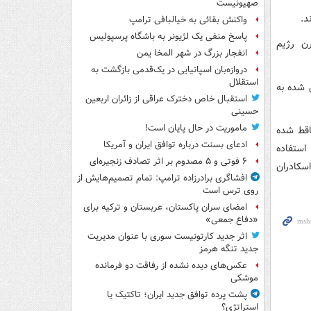
صهیونیست
د.
واکنش بقائی به خیالبافی ترامپ
پاسخ منفی یک لژیونر به باشگاه پرسپولیس
ن رژیم
انفجار بزرگ در شهر المخا یمن
دروازه‌بان اسپانیایی در یک‌قدمی بازگشت به
استقلال
 شده به
استقبال خاص دخترک عراقی از زائران اربعین
حسینی
ماموریت در حال پایان است!
اقط شده
ادعای بسنت درباره توافق ایران و آمریکا
استفاده
۶ فوتی و ۵ مصدوم بر اثر تصادف زنجیره‌ای
 یک اسکادران
افشاگری برادرزاده ترامپ: تمام تصمیم‌هایش از
روی ترس است
امضای سران پاکستان، عربستان و ترکیه برای
«دفاع جمعی»
اثر جدید کارتونیست سوری با عنوان مدیریت
جدید تنگه هرمز
عکس‌های دیده نشده از رفاقت دو فرمانده‌
موشکی
پشت پرده توافق جدید ایران؛ تاکتیک یا
استراتژی؟