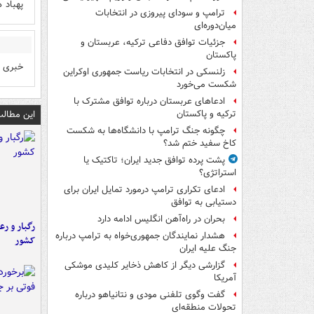
پهباد 
ترامپ و سودای پیروزی در انتخابات
میان‌دوره‌ای
جزئیات توافق دفاعی ترکیه، عربستان و
پاکستان
خبری از اف 35 ها نشد. بالاخره پد
زلنسکی در انتخابات ریاست جمهوری اوکراین
شکست می‌خورد
ادعاهای عربستان درباره توافق مشترک با
این مطالب
ترکیه و پاکستان
چگونه جنگ ترامپ با دانشگاه‌ها به شکست
کاخ سفید ختم شد؟
پشت پرده توافق جدید ایران؛ تاکتیک یا
استراتژی؟
ادعای تکراری ترامپ درمورد تمایل ایران برای
دستیابی به توافق
بحران در راه‌آهن انگلیس ادامه دارد
رگبار و رع
هشدار نمایندگان جمهوری‌خواه به ترامپ درباره
کشور
جنگ علیه ایران
گزارشی دیگر از کاهش ذخایر کلیدی موشکی
آمریکا
گفت وگوی تلفنی مودی و نتانیاهو درباره
تحولات منطقه‌ای