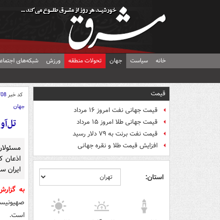
خانه
سیاست
جهان
تحولات منطقه
ورزش
شبکه‌های اجتماع
قیمت
کد خبر
708
جهان
قیمت جهانی نفت امروز ۱۶ مرداد
تل‌آو
قیمت جهانی طلا امروز ۱۵ مرداد
قیمت نفت برنت به ۷۹ دلار رسید
افزایش قیمت طلا و نقره جهانی
مسئولا
اذعان ک
ایران س
استان:
به گزار
صهیونیست
است.