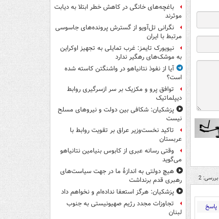
باغچه‌های خانگی در کاهش خطر ابتلا به دیابت
موثرند
نگرانی تل‌آویو از گسترش پرونده‌های جاسوسی
مرتبط با ایران
نیویورک تایمز: غرب تمایلی به تجهیز اوکراین
به موشک‌های رهگیر ندارد
آیا از نفوذ نتانیاهو در واشنگتن کاسته شده
است؟
توافق پرو و مکزیک بر سر ازسرگیری روابط
دیپلماتیک
پزشکیان: شکافی بین دولت و نیروهای مسلح
نیست
تاکید نخست‌وزیر عراق بر تقویت روابط با
عربستان
وقتی رسانه عبری از کابوس بنیامین نتانیاهو
می‌گوید
هیچ دولتی به اندازۀ ما در جهت سیاست‌های
بررسی: 2
رهبری قدم برنداشت
پزشکیان: هرگز استعفا نداده‌ام و نخواهم داد
تجاوزات مجدد رژیم صهیونیستی به جنوب
پاسخ
لبنان