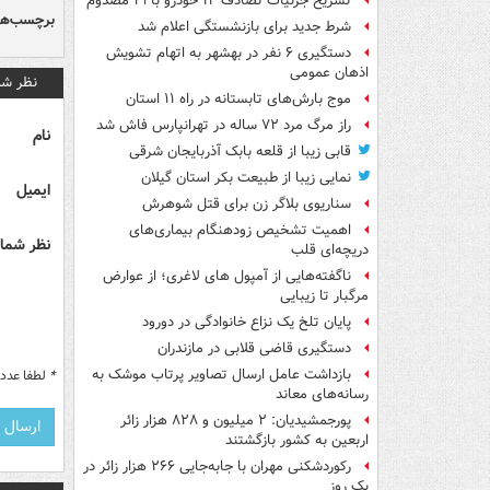
تشریح جزئیات تصادف ۱۲ خودرو با ۱۹ مصدوم
برچسب‌ها
شرط جدید برای بازنشستگی اعلام شد
دستگیری ۶ نفر در بهشهر به اتهام تشویش
اذهان عمومی
نظر شم
موج بارش‌های تابستانه در راه ۱۱ استان
راز مرگ مرد ۷۲ ساله در تهرانپارس فاش شد
نام
قابی زیبا از قلعه بابک آذربایجان شرقی
نمایی زیبا از طبیعت بکر استان گیلان
ایمیل
سناریوی بلاگر زن برای قتل شوهرش
اهمیت تشخیص زودهنگام بیماری‌های
نظر شما 
دریچه‌ای قلب
ناگفته‌هایی از آمپول های لاغری؛ از عوارض
مرگبار تا زیبایی
پایان تلخ یک نزاع خانوادگی در دورود
دستگیری قاضی قلابی در مازندران
بازداشت عامل ارسال تصاویر پرتاب موشک به
*
لطفا عدد م
رسانه‌های معاند
پورجمشیدیان: ۲ میلیون و ۸۲۸ هزار زائر
اربعین به کشور بازگشتند
رکوردشکنی مهران با جابه‌جایی ۲۶۶ هزار زائر در
یک روز