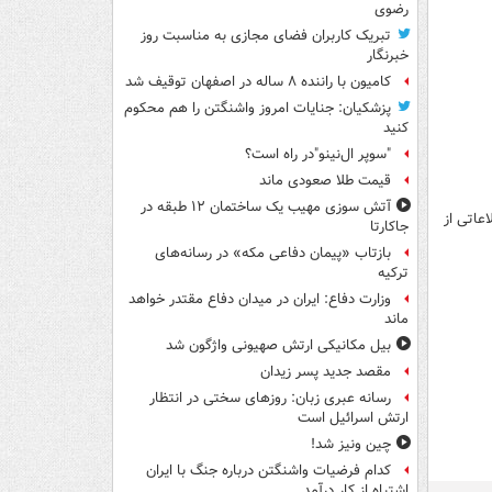
رضوی
تبریک کاربران فضای مجازی به مناسبت روز
خبرنگار
کامیون با راننده ۸ ساله در اصفهان توقیف شد
پزشکیان: جنایات امروز واشنگتن را هم محکوم
کنید
"سوپر ال‌نینو"در راه است؟
قیمت طلا صعودی ماند
آتش سوزی مهیب یک ساختمان ۱۲ طبقه در
عاتی از
جاکارتا
بازتاب «پیمان دفاعی مکه» در رسانه‌های
ترکیه
وزارت دفاع: ایران در میدان دفاع مقتدر خواهد
ماند
بیل مکانیکی ارتش صهیونی واژگون شد
مقصد جدید پسر زیدان
رسانه عبری زبان: روزهای سختی در انتظار
ارتش اسرائیل است
چین ونیز شد!
کدام فرضیات واشنگتن درباره جنگ با ایران
اشتباه از کار درآمد