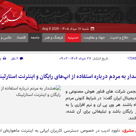
شنبه ۱۷ مرداد ۱۴۰۵ -
Aug 8 2026
ی
دفاع و امنیت
جهاد و مقاومت
حسینیه
فرهنگ و هنر
جامعه
اقتصاد
عکس و ف
1724
تاریخ انتشار:
۲۷ خرداد ۱۴۰۴ - ۰۹:۰۲
۶ نظر
چ
ار به مردم درباره استفاده از اپ‌های رایگان و اینترنت استارلی
نجمن شرکت های فناور هوش مصنوعی و
دیجیتال ایران گفت: در شرایط کنونی مردم
ه باشند هر وی پی ان و نرم افزاری را به
ر رایگان باشد و تبلیغاتی برای آن شده،
کنند.
ش مشرق،
داوود ادیب در خصوص دسترسی کاربران ایرانی به اینترنت ماهواره‌ای ا