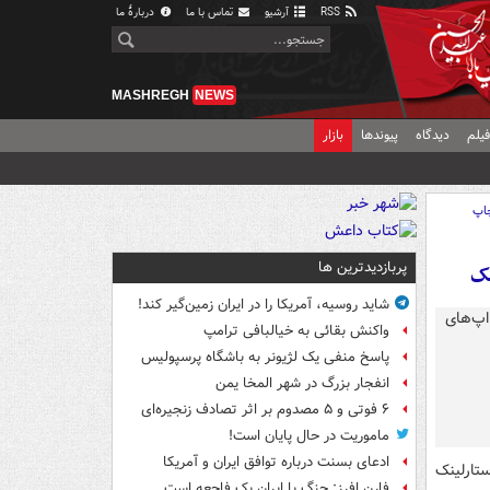
RSS
آرشیو
تماس با ما
دربارهٔ ما
MASHREGH
NEWS
یلم
دیدگاه
پیوندها
بازار
اپ
پربازدیدترین ها
نک
شاید روسیه، آمریکا را در ایران زمین‌گیر کند!
واکنش بقائی به خیالبافی ترامپ
پاسخ منفی یک لژیونر به باشگاه پرسپولیس
انفجار بزرگ در شهر المخا یمن
۶ فوتی و ۵ مصدوم بر اثر تصادف زنجیره‌ای
ماموریت در حال پایان است!
ادعای بسنت درباره توافق ایران و آمریکا
ستارلینک
فارن افرز: جنگ با ایران یک فاجعه است