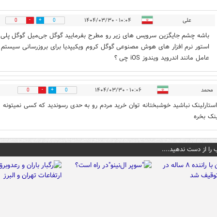
علی
۱۰:۰۴ - ۱۴۰۴/۰۳/۳۰
0
0
باشه چشم جایگزین سرویس های زیر رو مطرح بفرمایید گوگل جی‌میل گوگل پلی
استور نرم افزار های هوش مصنوعی گوگل کروم ویکیپدیا برای بروزرسانی سیستم
عامل مانند اندروید ویندوز iOS چی ؟
محمد
۱۰:۰۶ - ۱۴۰۴/۰۳/۳۰
0
0
استارلینک نباشید خوشبختانه توان خرید مردم رو به حدی رسوندید که کسی نمیتونه
ینک بخره
 را از دست ندهید....