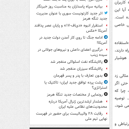
کاربران
بیانیه سپاه پاسداران به مناسبت روز خبرنگار
آیا این
اثر جدید کارتونیست سوری با عنوان مدیریت
ده است.
جدید تنگه هرمز
هی خاصی
استقرار انبوه «دی‌اف‑۱۷» و پایان عصر پدافند
آمریکا +عکس
ادامه جنگ تا روی کار آمدن دولت جدید در
ءاستفاده
آمریکا!
درگیری اعضای داعش و نیروهای جولانی در
ه دارند،
سیده زینب
 هوشیار
پالایشگاه نفت اسلواکی منفجر شد
پالایشگاه سیزران منفجر شد
ثالی زد
بدون تعارف با پدر و پسر قهرمان
پشت پرده توافق جدید ایران؛ تاکتیک یا
 حتی اگر
استراتژی؟
 چرا که
رونمایی از مختصات جدید تنگۀ هرمز
. توصیه
هشدار ارشدترین ژنرال آمریکا درباره
 می شود،
محدودیت‌های نظامی علیه ایران
رقابت ۲۸ والیبالیست برای حضور در فهرست
نهایی تیم ملی
تباطی و