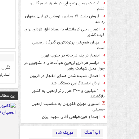
ثبت دو زمین‌لرزه پیاپی در شرق هرمزگان و
قشم
فروش بلیت ۲۱ میلیون تومانی تهران_اصفهان
رد شد
اتصال ریلی کرمانشاه به بغداد افق تازه‌ای برای
غرب کشور
مهران همچنان پرترددترین گذرگاه اربعینی
است
انفجار در یک کارخانه در جنوب تهران
مراسم عزاداری اربعینِ هیأت‌های دانشجویی در
نگران 
جوار محل شهادت رهبر
استارل
احتمال شنیده شدن صدای انفجار در قزوین
اراذل اینستاگرامی دستگیر شد
۲ میلیون و ۳۰۰ هزار زائر اربعین به کشور
این مطالب
بازگشتند
استوری مهران غفوریان به مناسبت اربعین
حسینی
اجتماع خون‌خواهی آقای شهید ایران
آپ آهنگ
موزیک شاه