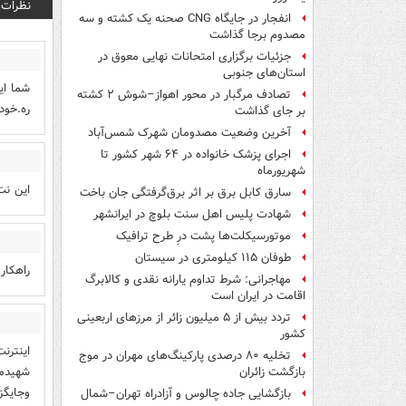
نظرات
انفجار در جایگاه CNG صحنه یک کشته و سه
مصدوم برجا گذاشت
جزئیات برگزاری امتحانات نهایی معوق در
استان‌های جنوبی
شما ای
تصادف مرگبار در محور اهواز–شوش ۲ کشته
ره.خود
بر جای گذاشت
آخرین وضعیت مصدومان شهرک شمس‌آباد
اجرای پزشک خانواده در ۶۴ شهر کشور تا
شهریورماه
این نت
سارق کابل برق بر اثر برق‌گرفتگی جان باخت
شهادت پلیس اهل سنت بلوچ در ایرانشهر
موتورسیکلت‌ها پشت درِ طرح ترافیک
طوفان ۱۱۵ کیلومتری در سیستان
راهکار
مهاجرانی: شرط تداوم یارانه نقدی و کالابرگ
اقامت در ایران است
تردد بیش از ۵ میلیون زائر از مرزهای اربعینی
کشور
تخلیه ۸۰ درصدی پارکینگ‌های مهران در موج
شهیدما
بازگشت زائران
وجایگز
بازگشایی جاده چالوس و آزادراه تهران–شمال