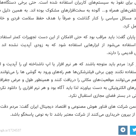
 برای نفوذ به سیستم‌های کاربران استفاده شده است. حتی برخی دستگاه‌ها 
تلفن‌های همراه و... آلوده به سخت‌افزارهای مشکوک بوده اند. به همین دلیل د
د مسائل سیاسی را کنار گذاشت و صرفاً با هدف حفظ سلامت فردی و خانو
مل کرد.
پایان گفت: باید مراقب بود که حتی الامکان از این دست تجهیزات کمتر استفاده
ستفاده می‌شود از ابزارهایی استفاده شود که به زودی آپدیت نشده اند
قدیمی را دارند.
کرد: مردم باید متوجه باشند که هر نرم افزار یا اپ ناشناخته ای را آپدیت و 
تفاده نکنند چون برخی فیلترشکن‌ها هم راه‌های ورود به گوشی ها را می‌توانند
هم می‌توانند موقعیت‌های مکانی را دریافت کنند و همینطور طول و عرض جغرافیا
رهای الکترونیکی به دست بیاورند لذا باید آگاه بود و هر نرم افزاری را دانلود نکرد
نی در بستر فضای مجازی استقبال نکرد.
من شرکت های فناور هوش مصنوعی و اقتصاد دیجیتال ایران گفت: مردم دقت ک
از بیرون خریداری می‌کنند از شرکت معتبر باشد تا به نوعی پاسخگو باشد.