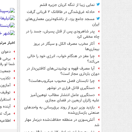
نمایی زیبا از تنگه کریان جزیره قشم
حادثه غرق‌شدگی در طاقانک ۲ قربانی گرفت
مسجد جامع یزد، از باشکوه‌ترین معماری‌های
ایران
پدر شاهرودی پس از قتل پسرش، جسد را در
چاه مخفی کرد
اخبار مرتب
آثار مخرب مصرف الکل و سیگار در بروز
بیماری‌ها
دعوای ت
چرا مغز در هنگام خواب، انرژی خود را خالی
برخی فی
می‌کند؟
شما لو رف
آیا مصرف قهوه و نوشیدنی‌های کافئین‌دار در
جمعیت ک
دوران بارداری مجاز است؟
تکذیب 
چرا تابستان فصل محبوب میکروب‌هاست؟
آمازون 
دستگیری قاتل فراری در نوشهر
توقیف ت
دستگیری عامل انتشار مطالب توهین‌آمیز
استقرار
علیه زائران اربعین در فضای مجازی
آینده 
بازدید وزیر نیرو از روند برق‌رسانی به واحدهای
صنعتی بازسازی‌شده
مرگ تدر
آتش‌سوزی در منطقه حفاظت‌شده دیزمار مهار
اطلاعیه
شد