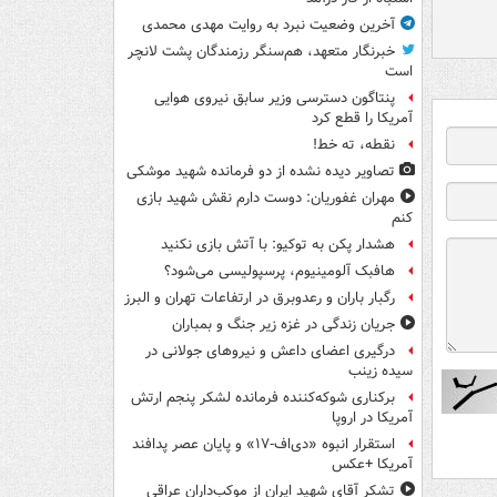
آخرین وضعیت نبرد به روایت مهدی محمدی
خبرنگار متعهد، هم‌سنگر رزمندگان پشت لانچر
است
پنتاگون دسترسی وزیر سابق نیروی هوایی
آمریکا را قطع کرد
نقطه، ته خط!
تصاویر دیده‌ نشده از دو فرمانده شهید موشکی
مهران غفوریان: دوست دارم نقش شهید بازی
کنم
هشدار پکن به توکیو: با آتش بازی نکنید
هافبک آلومینیوم، پرسپولیسی می‌شود؟
رگبار باران و رعدوبرق در ارتفاعات تهران و البرز
جریان زندگی در غزه زیر جنگ و بمباران
درگیری اعضای داعش و نیروهای جولانی در
سیده زینب
برکناری شوکه‌کننده فرمانده لشکر پنجم ارتش
آمریکا در اروپا
استقرار انبوه «دی‌اف‑۱۷» و پایان عصر پدافند
آمریکا +عکس
تشکر آقای شهید ایران از موکب‌داران عراقی