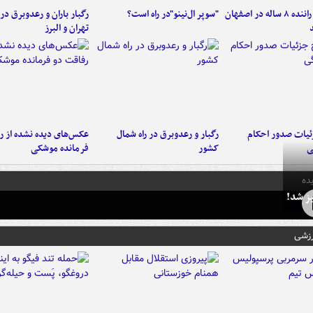
کامیون با راننده ۸ ساله در اصفهان
"سوپر ال‌نینو"در راه است؟
رگبار باران و رعدوبرق در 
تهران و البرز
ئیات صدور احکام
رگبار و رعدوبرق در راه شمال
عکس‌های دیده نشده از ر
ی
کشور
فرمانده‌ موشکی
ده
ز شد!
رزشی