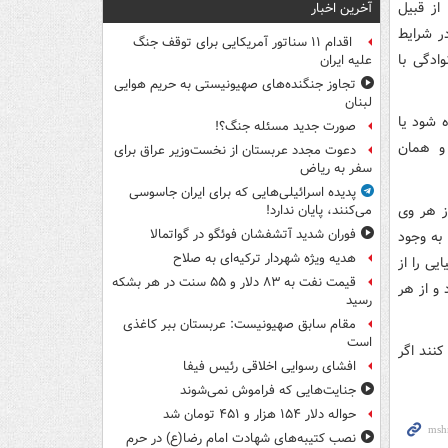
از قبیل
آخرین اخبار
ر شرایط
اقدام ۱۱ سناتور آمریکایی برای توقف جنگ
ادگی با
علیه ایران
تجاوز جنگنده‌های صهیونیستی به حریم هوایی
لبنان
 شود یا
صورت جدید مسئله جنگ؟!
 و همان
دعوت مجدد عربستان از نخست‌وزیر عراق برای
سفر به ریاض
پدیده اسرائیلی‌هایی که برای ایران جاسوسی
از هر وی
می‌کنند، پایان ندارد!
فوران شدید آتشفشان فوئگو در گواتمالا
 به وجود
هدیه ویژه شهردار ترکیه‌ای به صلاح
یی را از
قیمت نفت به ۸۳ دلار و ۵۵ سنت در هر بشکه
 و از هر
رسید
مقام سابق صهیونیست: عربستان ببر کاغذی
است
نند اگر
افشای رسوایی اخلاقی رئیس فیفا
جنایت‌هایی که فراموش نمی‌شوند
حواله دلار ۱۵۴ هزار و ۴۵۱ تومان شد
نصب کتیبه‌های شهادت امام رضا(ع) در حرم