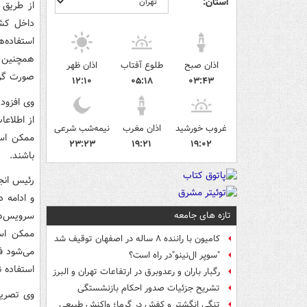
استان:
از طریق 
داخل کشو
استفاده‌
همچنین ن
اذان صبح
طلوع آفتاب
اذان ظهر
صورت گرفت
۱۲:۱۰
۰۵:۱۸
۰۳:۴۳
وی افزود:
از اطلاعا
غروب خورشید
اذان مغرب
نیمه‌شب شرعی
ممکن است
۲۳:۲۳
۱۹:۲۱
۱۹:۰۲
باشند.
رئیس انج
و ادامه د
سرویس‌ها
تازه های جامعه
ممکن است
کامیون با راننده ۸ ساله در اصفهان توقیف شد
می‌شود فع
"سوپر ال‌نینو"در راه است؟
استفاده ن
رگبار باران و رعدوبرق در ارتفاعات تهران و البرز
تشریح جزئیات صدور احکام بازنشستگی
وی تصریح
تنگی انگشتر و کفش در گرما؛ واکنش طبیعی