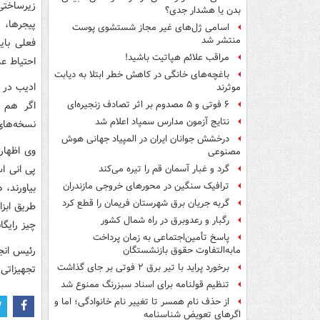
زیرساختی
بدن یا هشدار جدی؟
پیجرها، 
اسامی ژل‌های غیر مجاز شستشوی پوست
منتشر شد
فعلی بای
مراقب علائم هپاتیت باشید!
احتیاط ع
باغچه‌های خانگی در کاهش خطر ابتلا به دیابت
ادیب در 
موثرند
اگر هم ا
۶ فوتی و ۵ مصدوم بر اثر تصادف زنجیره‌ای
نتایج آزمون مدارس سمپاد اعلام شد
نسخه‌های 
درخشش جوانان ایران در المپیاد جهانی هوش
وی اظهار 
مصنوعی
پی انی اس
گرد و غبار آسمان قم را تیره می‌کند
ترافیک سنگین در محورهای خروجی مازندران
بیاورند، 
گربه جریان برق شهرستان فریمان را قطع کرد
طریق ابزا
رگبار و رعدوبرق در راه شمال کشور
چیز رایگا
پاسخ تأمین‌اجتماعی به زمان پرداخت
رئیس انج
مابه‌التفاوت حقوق بازنشستگان
برخورد پراید با تیر برق ۲ فوتی بر جای گذاشت
تجهیزاتی 
تنظیم قولنامه برای اسناد سبزرنگ ممنوع شد
از حذف نام همسر تا تغییر نام خانوادگی؛ اما و
اگرهای تعویض شناسنامه