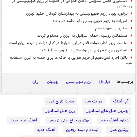
دستگیری عامل تشویش اذهان عمومی در حمایت از رژیم صهیونیستی در
رومشکان
برخورد پهپاد رژیم صهیونیستی به بیمارستان کودکان حکیم تهران
ضربات به رژیم صهیونیستی باید ادامه دار باشد
اختاپوس صهیونیسم
مسلمانان روسیه،‌ حمله اسرائیل به ایران را محکوم کردند
نخست وزیر قطر: دولت قطر در این شرایط در کنار دولت و مردم ایران است
تعدادی ریزپرنده رژیم صهیونیستی در قزوین ساقط شد
باکو: اجازه نمی‌دهیم از حریم هوایی یا خاک ما برای حمله به ایران استفاده
شود
برچسب‌ها
اخبار داغ
رژیم صهیونیستی
یهودیان
ایران
آپ آهنگ
موزیک شاه
سایت تاریخ ایران
بهترین هتل های استانبول
رزرو هتل استانبول
دانلود آهنگ جدید
بهترین جراح بینی ترمیمی
آهنگ های جدید
پرشین هتل
ثبت نام بیمه اربعین
آهنگ جدید