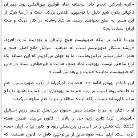
«آنچه اسرائیل انجام داد، برخلاف تمام قوانین بین‌المللی بود. بمباران
ناگهانی بدون هیچ دلیل یا توجیهی، اقدامی بزدلانه است و آن‌ها هرگز از
این مسیر به صلح نخواهند رسید. ما شانه‌به‌شانه در کنار دولت و ملت
ایران ایستاده‌ایم.»
وی با تأکید بر اینکه صهیونیسم هیچ ارتباطی با یهودیت ندارد، افزود:
«ریشه مشکل صهیونیسم است، نه مذهب. اسرائیل مانع اصلی صلح و
عامل اصلی بیشتر درگیری‌هاست. ما به جهان می‌گوییم که این مسئله یک
نزاع مذهبی نیست. یهودیت نماد صلح، عدالت و خیرخواهی است؛ در حالی
که صهیونیسم نماینده جنایت و بی‌عدالتی است.»
این خاخام یهودی ادامه داد: «حمایت کورکورانه از رژیم صهیونیستی، هم
به فلسطینی‌ها آسیب می‌زند، هم به ما یهودیان. این حمایت نه‌تنها به نفع
مردم خاورمیانه نیست، بلکه آینده منطقه را نیز با خطر مواجه می‌کند.»
او با اشاره به موارد متعدد نقض حقوق بین‌الملل توسط رژیم اسرائیل
خاطرنشان کرد: «این رژیم خود را بالاتر از قانون می‌بیند. همین هفته
گذشته یک کشتی را در آب‌های بین‌المللی ربود و اکنون نیز به ایران حمله
کرده است. اینها همه نمونه‌هایی از بی‌توجهی کامل به قانون هستند، که