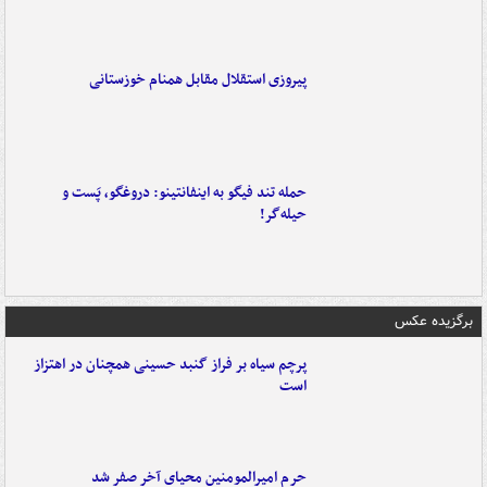
پیروزی استقلال مقابل همنام خوزستانی
حمله تند فیگو به اینفانتینو: دروغگو، پَست‌ و
حیله‌گر!
برگزیده عکس
پرچم سیاه بر فراز گنبد حسینی همچنان در اهتزاز
است
حرم امیرالمومنین محیای آخر صفر شد