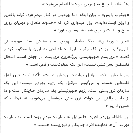
متأسفانه با چراغ سبز برخی دولت‌ها انجام می‌شود.»
«جیکوب وایس» با بیان اینکه «ما یهودیان در کنار مردم غزه، کرانه باختری
و ایران ایستاده‌ایم»، ابراز امیدواری کرد که «خداوند متعال و مهربان روزی
صلح و عدالت را برای همه به ارمغان بیاورد.»
«میر هروریدس»، دیگر خاخام یهودی عضو جنبش ضد صهیونیستی
ناتوری‌کارتا نیز در گفت‌وگو با ایرنا، حمله اخیر به ایران را محکوم کرد و
گفت: «تروریسم صهیونیستی بزرگ‌ترین تروریسم در جهان است. اشغال
فلسطین نسل‌کشی نیست؛ این یک هولوکاست واقعی است.»
وی با بیان اینکه اسرائیل نماینده یهودیان نیست، تأکید کرد: «من اهل
فلسطین هستم و می‌گویم اسرائیل یک رژیم یهودی نیست؛ این یک
سازمان تروریستی است. رژیم صهیونیستی یک سازمان جنایتکار است و ما
از پایان یافتن این دولت تروریستی خوشحال می‌شویم، نه فردا، بلکه
همین امروز.»
این خاخام یهودی افزود: «اسرائیل نه نماینده مردم یهود است، نه نماینده
تورات. آن‌ها نماینده افراد جنایتکار و تروریست هستند.»