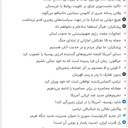
تاکید نخست‌وزیر عراق بر تقویت روابط با عربستان
وقتی رسانه عبری از کابوس بنیامین نتانیاهو می‌گوید
هیچ دولتی به اندازۀ ما در جهت سیاست‌های رهبری قدم برنداشت
پزشکیان: هرگز استعفا نداده‌ام و نخواهم داد
تجاوزات مجدد رژیم صهیونیستی به جنوب لبنان
حمله به ۱۵ نفتکش‌ اماراتی از ابتدای جنگ
پزشکیان: ما نوکر مردم و در خدمت آنان هستیم
سنای آمریکا لایحه تحریم‌های گسترده انرژی روسیه را تصویب کرد
عراقچی: زمان آن فرا رسیده است که به خود متکی باشیم
۶ فوتی و ۵ مصدوم بر اثر تصادف زنجیره‌ای
بدون تعارف با پدر و پسر قهرمان
ترامپ التماس‌کننده توافقی است که خود ویران کرد
معادله محاصره در برابر محاصره را ادامه می‌دهیم
تحریم‌های جدید ضد ایرانی آمریکا
شاید روسیه، آمریکا را در ایران زمین‌گیر کند!
واکنش بقائی به خیالبافی ترامپ
اثر جدید کارتونیست سوری با عنوان مدیریت جدید تنگه هرمز
راز قدرت ایران، امنیت پایدار و بومی آن است!