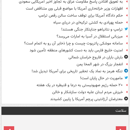
به تعویق افتادن پاسخ مقاومت عراق به تجاوز اخیر آمریکایی سعودی
اظهارات وزیر خزانه‌داری آمریکا با مواضع قبلی وی متناقض است
حکم دادگاه آمریکا برای توقف ساخت سالن رقص ترامپ
حمله پهپادی به کشتی ترکیه‌ای در دریای سیاه
ترامپ و نتانیاهو جنایتکار جنگی هستند!
میزبانی استقلال در آسیا به امارات می‌رسد؟
سامانه موشکی پاتریوت چیست و چرا ذخایر آن رو به اتمام است؟
امنیت خلیج فارس باید به دست کشورهای منطقه تأمین شود
بارش باران در فاروج خراسان شمالی
انفجار بزرگ در شهر المخا یمن
تنگه هرمز به نماد یک تحقیر تاریخی برای آمریکا تبدیل شد!
ماموریت در حال پایان است!
۲۰ حمله رژیم صهیونیستی به درعا و قنیطره در یک هفته
خیزش مردم لبنان علیه دولت سازشکار و خائن
معترضان آرژانتینی پرچم آمریکا را پایین کشیدند
سلامت