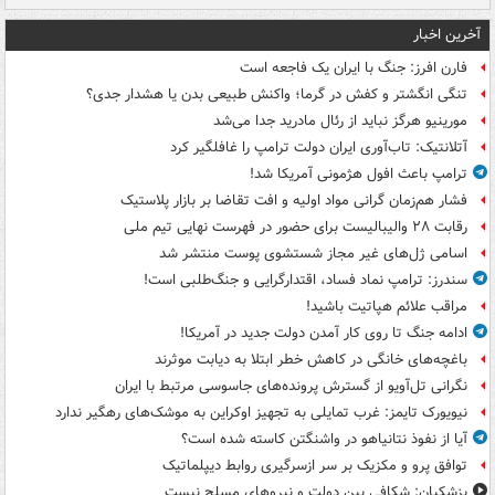
آخرین اخبار
فارن افرز: جنگ با ایران یک فاجعه است
تنگی انگشتر و کفش در گرما؛ واکنش طبیعی بدن یا هشدار جدی؟
مورینیو هرگز نباید از رئال مادرید جدا می‌شد
آتلانتیک: تاب‌آوری ایران دولت ترامپ را غافلگیر کرد
ترامپ باعث افول هژمونی آمریکا شد!
فشار هم‌زمان گرانی مواد اولیه و افت تقاضا بر بازار پلاستیک
رقابت ۲۸ والیبالیست برای حضور در فهرست نهایی تیم ملی
اسامی ژل‌های غیر مجاز شستشوی پوست منتشر شد
سندرز: ترامپ نماد فساد، اقتدارگرایی و جنگ‌طلبی است!
مراقب علائم هپاتیت باشید!
ادامه جنگ تا روی کار آمدن دولت جدید در آمریکا!
باغچه‌های خانگی در کاهش خطر ابتلا به دیابت موثرند
نگرانی تل‌آویو از گسترش پرونده‌های جاسوسی مرتبط با ایران
نیویورک تایمز: غرب تمایلی به تجهیز اوکراین به موشک‌های رهگیر ندارد
آیا از نفوذ نتانیاهو در واشنگتن کاسته شده است؟
توافق پرو و مکزیک بر سر ازسرگیری روابط دیپلماتیک
پزشکیان: شکافی بین دولت و نیروهای مسلح نیست