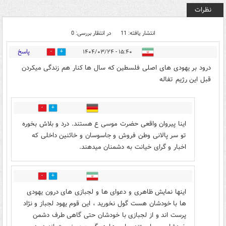
نظرات
انتشار یافته: 11
در انتظار بررسی: 0
پاسخ
۱۵:۴۰ - ۱۴۰۴/۰۳/۲۴
0
2
درود بر یهودی های اصلی فلسطین که سال ها کنار هم زندگی میکردن
قبل این رژیم تفاله
0
0
اینا پیروان واقعی حضرت موسی ع هستند. درد و بلاش بخوره
تو سر پالانی وطن فروش و جاسوسان و خائنین داخلی که
اخبار و گرای خیانت به دشمنان میدهند.
0
1
اینها نمایش ظاهری و دعوای ها و لجبازی های درون یهودی
ها با خودشان هست گول نخورید ، این قوم یهود لجباز و نژاد
پرست اند و از لجبازی با خودشان حتی گاهی طرف دشمن