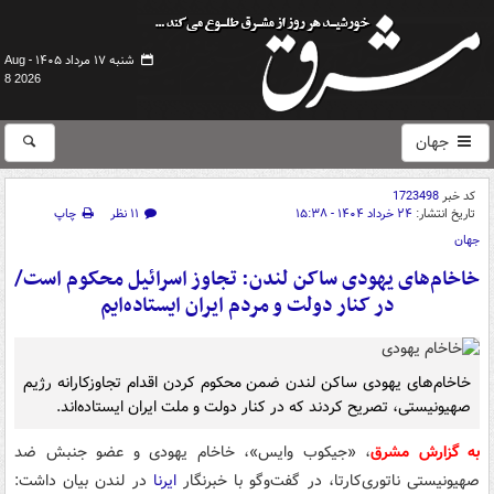
شنبه ۱۷ مرداد ۱۴۰۵ -
Aug
8 2026
جهان
کد خبر
1723498
تاریخ انتشار:
۲۴ خرداد ۱۴۰۴ - ۱۵:۳۸
۱۱ نظر
چاپ
جهان
خاخام‌های یهودی ساکن لندن: تجاوز اسرائیل محکوم است/
در کنار دولت و مردم ایران ایستاده‌ایم
خاخام‌های یهودی ساکن لندن ضمن محکوم کردن اقدام تجاوزکارانه رژیم
صهیونیستی، تصریح کردند که در کنار دولت و ملت ایران ایستاده‌اند.
به گزارش مشرق
، «جیکوب وایس»، خاخام یهودی و عضو جنبش ضد
صهیونیستی ناتوری‌کارتا، در گفت‌وگو با خبرنگار
ایرنا
در لندن بیان داشت: