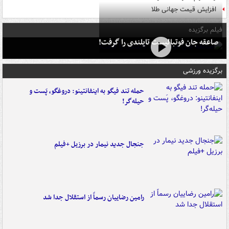
افزایش قیمت جهانی طلا
فیلم برگزیده
صاعقه جان فوتبالیست تایلندی را گرفت!
برگزیده ورزشی
حمله تند فیگو به اینفانتینو: دروغگو، پَست‌ و
حیله‌گر!
جنجال جدید نیمار در برزیل +فیلم
رامین رضاییان رسماً از استقلال جدا شد