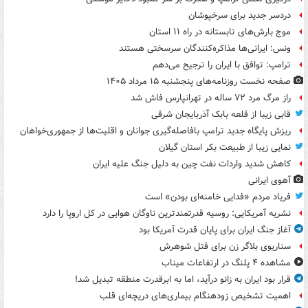
دردسر جدید برای سرخپوشان
موج بارش‌های تابستانه در راه ۱۱ استان
ونس: ایرانی‌ها مذاکره‌کنندگان سرسختی هستند
ترامپ: توافق با ایران را ترجیح می‌دهم
صفحه نخست روزنامه‌های پنجشنبه ۱۵ مرداد ۱۴۰۵
راز مرگ مرد ۷۲ ساله در تهرانپارس فاش شد
قابی زیبا از قلعه بابک آذربایجان شرقی
ریزش پایگاه جدید ترامپ بافاصله‌گیری جوانان و اقلیت‌ها از جمهوری‌خواهان
نمایی زیبا از طبیعت بکر استان گیلان
کاهش شدید واردات نفت چین به دلیل جنگ علیه ایران
آهوی ایرانی
فریاد مردم «فدایی خامنه‌ای بودن» است
نشریه آمریکایی: روسیه قدرتمندترین ناوگان هوایی در کل اروپا را دارد
آغاز جنگ ایران برای پایان قدرت آمریکا بود
سناریوی بلاگر زن برای قتل شوهرش
مشاهده ۴ پلنگ در ارتفاعات میناب
قرار بود ایران به زانو درآید، اما به ابرقدرت منطقه تبدیل شد!
اهمیت تشخیص زودهنگام بیماری‌های دریچه‌ای قلب