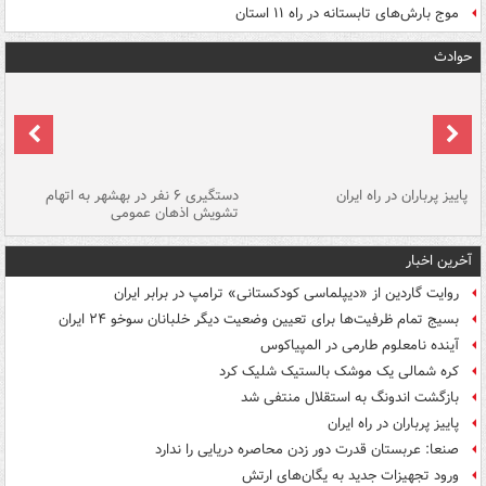
موج بارش‌های تابستانه در راه ۱۱ استان
حوادث
ن
پاییز پرباران در راه ایران
دستگیری ۶ نفر در بهشهر به اتهام
تشویش اذهان عمومی
اس
آخرین اخبار
روایت گاردین از «دیپلماسی کودکستانی» ترامپ در برابر ایران
بسیج تمام ظرفیت‌ها برای تعیین وضعیت دیگر خلبانان سوخو ۲۴ ایران
آینده نامعلوم طارمی در المپیاکوس
کره شمالی یک موشک بالستیک شلیک کرد
بازگشت اندونگ به استقلال منتفی شد
پاییز پرباران در راه ایران
صنعا: عربستان قدرت دور زدن محاصره دریایی را ندارد
ورود تجهیزات جدید به یگان‌های ارتش