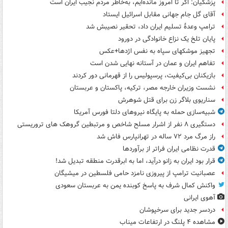
پزشکیان: اگر تا امروز مانده‌ایم، به‌خاطر مردم نجیب ایران است
آقای گل جام جهانی مقابل اسرائیل ایستاد
ترامپ وعدۀ تسلیم ایران داد، تحقیر نصیبش شد
پایان تلخ یک نزاع خانوادگی در دورود
تجهیز موشکهای سپاه به نفس اژدها+عکس
تفاهم ایران و عمان در آستانه نهایی شدن است
بازیکنان بی‌کیفیت، پرسپولیس را از قهرمانی دور کردند
نشست وزیران خارجه مصر، ترکیه، پاکستان و عربستان
سناریوی بلاگر زن برای قتل شوهرش
شبیه‌سازی حمله به پایگاه نیروهای دلتا فورس آمریکا
دستگیری ۸ نفر از اشرار مسلح شاخص و مرتبطین گروهک های تروریستی
راز مرگ مرد ۷۲ ساله در تهرانپارس فاش شد
قدرت نظامی ایران فراتر از برآوردها
قرار بود ایران به زانو درآید، اما به ابرقدرت منطقه تبدیل شد!
عصبانیت ترامپ از پیروزی نامزد حامی فلسطین در میشیگان
واکنش کمال شرف به پاسخ کوبنده یمن به عربستان سعودی
آهوی ایرانی
دردسر جدید برای سرخپوشان
مشاهده ۴ پلنگ در ارتفاعات میناب