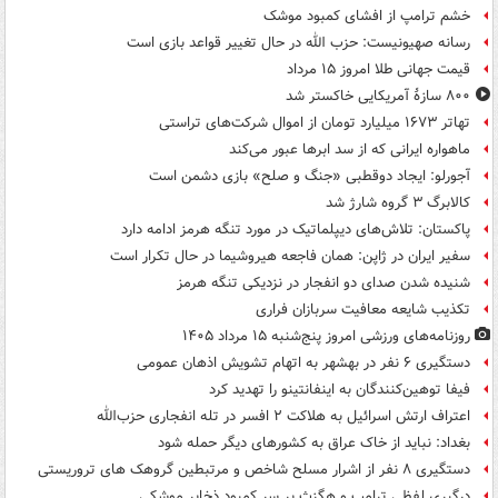
خشم ترامپ از افشای کمبود موشک
رسانه صهیونیست: حزب الله در حال تغییر قواعد بازی است
قیمت جهانی طلا امروز ۱۵ مرداد
۸۰۰ سازۀ آمریکایی خاکستر شد
تهاتر ۱۶۷۳ میلیارد تومان از اموال شرکت‌های تراستی
ماهواره ایرانی که از سد ابرها عبور می‌کند
آجورلو: ایجاد دوقطبی «جنگ و صلح‌» بازی دشمن است
کالابرگ ۳ گروه شارژ شد
پاکستان: تلاش‌های دیپلماتیک در مورد تنگه هرمز ادامه دارد
سفیر ایران در ژاپن: همان فاجعه هیروشیما در حال تکرار است
شنیده شدن صدای دو انفجار در نزدیکی تنگه هرمز
تکذیب شایعه معافیت سربازان فراری
روزنامه‌های ورزشی امروز پنج‌شنبه ۱۵ مرداد ۱۴۰۵
دستگیری ۶ نفر در بهشهر به اتهام تشویش اذهان عمومی
فیفا توهین‌کنندگان به اینفانتینو را تهدید کرد
اعتراف ارتش اسرائیل به هلاکت ۲ افسر در تله انفجاری حزب‌الله
بغداد: نباید از خاک عراق به کشورهای دیگر حمله شود
دستگیری ۸ نفر از اشرار مسلح شاخص و مرتبطین گروهک های تروریستی
درگیری لفظی ترامپ و هگزث بر سر کمبود ذخایر موشکی