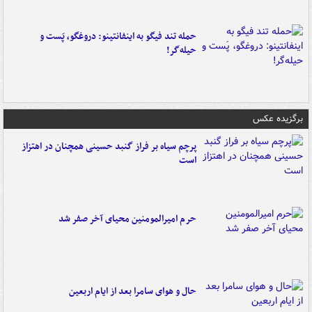
حمله تند فیگو به اینفانتینو: دروغگو، پَست‌ و
حیله‌گر!
برگزیده عکس
پرچم سیاه بر فراز گنبد حسینی همچنان در اهتزاز
است
حرم امیرالمومنین محیای آخر صفر شد
حال و هوای سامرا بعد از ایام اربعین