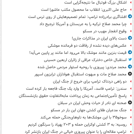
اشکال بزرگ فوتبال ما نتیجه‌گرایی است
حاج علی اکبری: انقلاب ما محصول مکتب عاشورا است
افشاگری برادرزاده ترامپ: تمام تصمیم‌هایش از روی ترس است
چرا محمد صلاح ترکیه را به عربستان و آمریکا ترجیح داد
وقوع انفجار مهیب در مسکو
دست بالای ایران در مذاکرات جاری!
عکس‌های دیده نشده از رفاقت دو فرمانده‌ موشکی
قیمت بنزین مانند موشک بالا می‌رود اما مانند پر پایین می‌آید!
استقبال خاص دخترک عراقی از زائران اربعین حسینی
محمد مرندی: پیروزی با روحیه استوار مردمی حاصل شده
محمد صلاح مات و مبهوت استقبال هواداران ترابزون اسپور
دو راهی دردناک ترامپ برای خروج از جنگ ایران
سندرز: ترامپ فاسد، آمریکا را وارد یک جنگ فاجعه بار کرده است
پاسخ تأمین‌اجتماعی به زمان پرداخت مابه‌التفاوت حقوق بازنشستگان
صحنه ای نادر از حیات وحش ایران در سبلان
جنگ مدعیان طلای کشتی جهان این بار در مسکو
سوخو۳۵ با این موشک‌ها به ناوهای‌جنگی حمله می‌کند
روسیه: به ۳ کشتی اوکراین حمله و ۲۰۳ پهپاد را سرنگون کردیم
ترامپ مقاله‌ای را با عنوان پیروزی خیالی در جنگ ایران بازنشر کرد