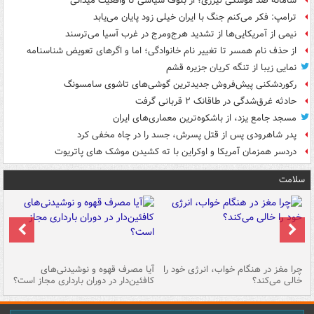
سامانه ضد موشکی لیزری؛ از بلوف سیاسی تا واقعیت میدانی
ترامپ: فکر می‌کنم جنگ با ایران خیلی زود پایان می‌یابد
نیمی از آمریکایی‌ها از تشدید هرج‌ومرج در غرب آسیا می‌ترسند
از حذف نام همسر تا تغییر نام خانوادگی؛ اما و اگرهای تعویض شناسنامه
نمایی زیبا از تنگه کریان جزیره قشم
رکوردشکنی پیش‌فروش جدیدترین گوشی‌های تاشوی سامسونگ
حادثه غرق‌شدگی در طاقانک ۲ قربانی گرفت
مسجد جامع یزد، از باشکوه‌ترین معماری‌های ایران
پدر شاهرودی پس از قتل پسرش، جسد را در چاه مخفی کرد
دردسر همزمان آمریکا و اوکراین با ته کشیدن موشک های پاتریوت
سلامت
ت
چرا مغز در هنگام خواب، انرژی خود را
آیا مصرف قهوه و نوشیدنی‌های
چر
خالی می‌کند؟
کافئین‌دار در دوران بارداری مجاز است؟
می