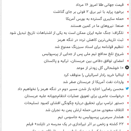
قیمت جهانی طلا امروز ۱۶ مرداد
برخورد پراید با تیر برق ۲ فوتی بر جای گذاشت
حمله سایبری گسترده به بورس آمریکا
صنعا: نیروهای ما در کمین‌ هستند
تلگراف: جنگ علیه ایران ممکن است به یکی از اشتباهات تاریخ تبدیل شود
ثبت تاریخی‌ترین کاهش تردد در تنگه هرمز
تنظیم قولنامه برای اسناد سبزرنگ ممنوع شد
شروع تلخ مدافع تیم ملی پس از جدایی از پرسپولیس
امضای توافق دفاعی بین عربستان، ترکیه و پاکستان
۱۰ خوشحالی گل زودتر از موعد
ایتالیا خرید رادار اسرائیلی را متوقف کرد
واردات نفت آمریکا از عربستان صفر شد
محسن رضایی: اجازه باز شدن مسیر دوم در تنگه هرمز را نخواهیم داد
درخواست عامری برای تعویق عملیات انتقام‌جویانه علیه عربستان
دستور ترامپ برای تحقیق درباره چگونگی افشای کمبود تسلیحات
ائتلاف سعودی مدعی حمله ارتش یمن به نجران شد
هشدار سرمربی پرسپولیس به جاسوس تیم
۲۲ کشته و زخمی بر اثر تیراندازی در یک مدرسه در تایلند+ فیلم