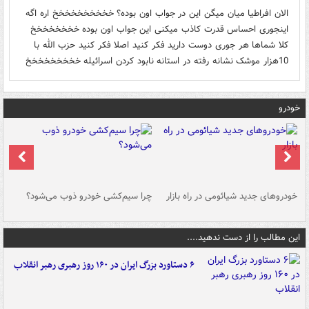
الان افراطیا میان میگن این در جواب اون بوده؟ خخخخخخخخخخ اره اگه
اینجوری احساس قدرت کاذب میکنی این جواب اون بوده خخخخخخخخ
کلا شماها هر جوری دوست دارید فکر کنید اصلا فکر کنید حزب الله با
10هزار موشک نشانه رفته در استانه نابود کردن اسرائیله خخخخخخخخخ
خودرو
خودروهای جدید شیائومی در راه بازار
چرا سیم‌کشی خودرو ذوب می‌شود؟
شو
این مطالب را از دست ندهید....
۶ دستاورد بزرگ ایران در ۱۶۰ روز رهبری رهبر انقلاب