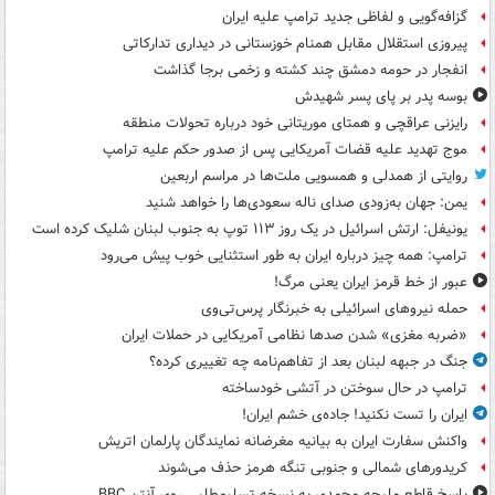
گزافه‌گویی و لفاظی جدید ترامپ علیه ایران
پیروزی استقلال مقابل همنام خوزستانی در دیداری تدارکاتی
انفجار در حومه دمشق چند کشته و زخمی برجا گذاشت
بوسه‌ پدر بر پای پسر شهیدش
رایزنی عراقچی و همتای موریتانی خود درباره تحولات منطقه
موج تهدید علیه قضات آمریکایی پس از صدور حکم علیه ترامپ
روایتی از همدلی و همسویی ملت‌ها در مراسم اربعین
یمن: جهان به‌زودی صدای ناله سعودی‌ها را خواهد شنید
یونیفل: ارتش اسرائیل در یک روز ۱۱۳ توپ به جنوب لبنان شلیک کرده است
ترامپ: همه چیز درباره ایران به طور استثنایی خوب پیش می‌رود
عبور از خط قرمز ایران یعنی مرگ!
حمله نیروهای اسرائیلی به خبرنگار پرس‌تی‌وی
«ضربه مغزی» شدن صدها نظامی آمریکایی در حملات ایران
جنگ در جبهه لبنان بعد از تفاهم‌نامه چه تغییری کرده؟
ترامپ در حال سوختن در آتشی خودساخته
ایران را تست نکنید! جاده‌ی خشم ایران!
واکنش سفارت ایران به بیانیه مغرضانه نمایندگان پارلمان اتریش
کریدورهای شمالی و جنوبی تنگه هرمز حذف می‌شوند
پاسخ قاطع ملیحه محمدی به نسخه تسلیم‌طلبی روی آنتن BBC