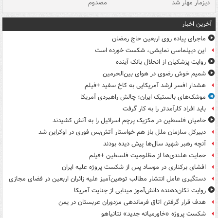
دیزمار مهار شد
مصدوم
آخرین اخبار
ماجرای پیاده روی اربعین حاج رمضان
این دیپلماسی نمایشی، شکست خورده است
روایت پزشکیان از انحلال بانک آینده
شمیم خوش رضوی در هوای بین‌الحرمین
هشدار افسر ارشد آمریکایی به کاخ سفید +فیلم
موشک‌های بالستیک ایران؛ چالش راهبردی آمریکا
باید افراد کارآمدتر را به کار گرفت
حامیان فلسطین در مکزیک پرچم اسرائیل را به آتش کشیدند
دبیرکل سازمان ملل باز هم خواستار آتش‌بس فوری در اوکراین شد
آنچه رهبر شهید سال‌ها پیش دیده بودند
حمایت هلندی‌ها از مظلومیت فلسطین +فیلم
افشای برکناری در موساد پس از شکست پروژه علیه ایران
دستگیری عامل انتشار مطالب توهین‌آمیز علیه زائران اربعین در فضای مجازی
روایت تکان‌دهنده دانش‌آموز مینابی از جنایت آمریکا
هدف قرار گرفتن اتاق‌ فرماندهی مزدوران عربستان در یمن
شکست پروژه «خاورمیانه جدید» نتانیاهو