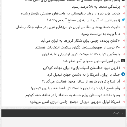
پرشدگی سدها به ۵۸درصد رسید
بازدید وزیر نیرو از روند برق‌رسانی به واحدهای صنعتی بازسازی‌شده
زنجیرهایی که آمریکا را به زیر سطح آب می‌کشند!
تثبیت دستاوردهای نظامی ایران در مرزهای غربی در سایه جنگ رمضان
دانا وایت به بن‌بست رسید
«کمانِ پرنده» چینی برای شکار کروزها به ایران می‌آید
۷۰ درصد از صهیونیست‌ها نگران سلامت انتخابات هستند
یاوه‌گویی تولیدکننده موشک کروز اوکراینی علیه ایران
حرم امیرالمومنین محیای آخر صفر شد
آخرین نبرد «داستان اسباب‌بازی» برای نجات کودکی
جنگ با ایران، آمریکا را به دشمن جهان تبدیل کرد
آیا تینا پاکروان بازهم از ساترا مجوز فعالیت می‌گیرد؟
رقم فسخ قرارداد رضاییان با استقلال فقط ۱۰۰میلیون تومان!
یمن: نقشه عربستان برای حمله به صنعاء را در نطفه خفه کردیم
آمریکا اوایل شهریور میزبان مجمع آژانس انرژی اتمی می‌شود
سلامت