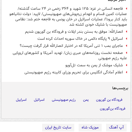
فاجعه انسانی در غزه: ۱۲۵ شهید و ۳۶۴ زخمی در ۲۴ ساعت گذشته/
عملیات کمین قسام و انهدام زره‌پوش‌های صهیونیستی/ لاپید: دولت نتانیاهو
باید کنار برود!/ عملیات اسرائیل در خان یونس به فاجعه ختم شد: نظامی
صهیونیست با شلیک خودی کشته شد
انصارالله: موفق به بستن بندر ایلات و فرودگاه بن گوریون شدیم
اسرائیل ۹ پایگاه دائمی در خاک سوریه احداث کرده است
ماجرای بمب ۱ تنی آمریکا که در اختیار انصارالله قرار گرفت چیست؟
صفحه نخست روزنامه‌های عبری زبان/ تهدید آمریکا و کشورهای اروپایی
علیه رژیم صهیونی
شلیک موشک از یمن به سمت تل‌آویو
اعلام آمادگی انگلیس برای تحریم وزرای کابینه رژیم صهیونیستی
برچسب‌ها
فرودگاه بن گوریون
یمن
رژیم صهیونیستی
اسرائیل
اسراییل
فرودگاه بن‌گوریون
آپ آهنگ
موزیک شاه
سایت تاریخ ایران