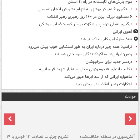
موج بارش‌های تابستانه در راه ۱۱ استان
دستگیری ۶ نفر در بهشهر به اتهام تشویش اذهان عمومی
۶ دستاورد بزرگ ایران در ۱۶۰ روز رهبری رهبر انقلاب
درگیری لفظی ترامپ و هگزث بر سر کمبود ذخایر موشکی
آهوی ایرانی
۸۰۰ سازۀ آمریکایی خاکستر شد
ترامپ: همه چیز درباره ایران به طور استثنایی خوب پیش می‌رود
ونس: ایرانی‌ها مذاکره‌کنندگان سرسختی هستند
دردسر جدید برای سرخپوشان
تکذیب ادعای «نحوه ردزنی محل استقرار شهید لاریجانی»
ماهواره ایرانی که از سد ابرها عبور می‌کند
ابتکارات رهبر انقلاب در میدان نبرد
حوادث
تصادف مرگبار در محور اهواز–شوش ۲
آتش‌سوزی در منطقه حفاظت‌شده
تشریح جزئیات تصادف ۱۲ خودرو با ۱۹
پا