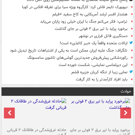
نیویورک تایمز فاش کرد: کارگروه ویژه سیا برای تفرقه افکنی در کوبا
هشدار افسر ارشد آمریکایی به کاخ سفید +فیلم
ترامپ: فکر می‌کنم جنگ با ایران خیلی زود پایان می‌یابد
برخورد پراید با تیر برق ۲ فوتی بر جای گذاشت
دستگیری قاتل فراری در نوشهر
ایالات متحده واقعاً یک «ببر کاغذی» است!
تلگراف: جنگ علیه ایران ممکن است به یکی از اشتباهات تاریخ تبدیل شود
رکوردشکنی پیش‌فروش جدیدترین گوشی‌های تاشوی سامسونگ
این دیپلماسی نمایشی، شکست خورده است
نمایی زیبا از تنگه کریان جزیره قشم
باید افراد کارآمدتر را به کار گرفت
حوادث
برخورد پراید با تیر برق ۲ فوتی بر جای
حادثه غرق‌شدگی در طاقانک ۲ قربانی
پد
گذاشت
گرفت
جس