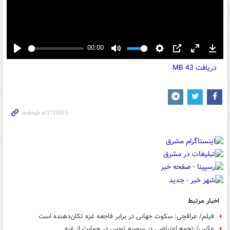
00:00
Play
Mute
Settings
PIP
Enter
Down
دریافت
43 MB
fullscreen
اخبار مرتبط
فیلم/ عراقچی: سکوت جهانی در برابر فاجعه غزه تکان‌دهنده است
عکس/ تجمع اعتراضی در سوسه تونس در حمایت از غزه