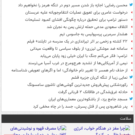
محسن رضایی: اجازه باز شدن مسیر دوم در تنگه هرمز را نخواهیم داد
درخواست عامری برای تعویق عملیات انتقام‌جویانه علیه عربستان
دستور ترامپ برای تحقیق درباره چگونگی افشای کمبود تسلیحات
ائتلاف سعودی مدعی حمله ارتش یمن به نجران شد
هشدار سرمربی پرسپولیس به جاسوس تیم
۲۲ کشته و زخمی بر اثر تیراندازی در یک مدرسه در تایلند+ فیلم
سامانه ضد موشکی لیزری؛ از بلوف سیاسی تا واقعیت میدانی
ترامپ: فکر می‌کنم جنگ با ایران خیلی زود پایان می‌یابد
نیمی از آمریکایی‌ها از تشدید هرج‌ومرج در غرب آسیا می‌ترسند
از حذف نام همسر تا تغییر نام خانوادگی؛ اما و اگرهای تعویض شناسنامه
نمایی زیبا از تنگه کریان جزیره قشم
رکوردشکنی پیش‌فروش جدیدترین گوشی‌های تاشوی سامسونگ
حادثه غرق‌شدگی در طاقانک ۲ قربانی گرفت
مسجد جامع یزد، از باشکوه‌ترین معماری‌های ایران
پدر شاهرودی پس از قتل پسرش، جسد را در چاه مخفی کرد
سلامت
ت