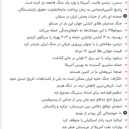
سندرز: ترامپ فاسد، آمریکا را وارد یک جنگ فاجعه بار کرده است
پاسخ تأمین‌اجتماعی به زمان پرداخت مابه‌التفاوت حقوق بازنشستگان
صحنه ای نادر از حیات وحش ایران در سبلان
جنگ مدعیان طلای کشتی جهان این بار در مسکو
سوخو۳۵ با این موشک‌ها به ناوهای‌جنگی حمله می‌کند
روسیه: به ۳ کشتی اوکراین حمله و ۲۰۳ پهپاد را سرنگون کردیم
ترامپ مقاله‌ای را با عنوان پیروزی خیالی در جنگ ایران بازنشر کرد
قیمت جهانی طلا امروز ۱۶ مرداد
برخورد پراید با تیر برق ۲ فوتی بر جای گذاشت
حمله سایبری گسترده به بورس آمریکا
صنعا: نیروهای ما در کمین‌ هستند
تلگراف: جنگ علیه ایران ممکن است به یکی از اشتباهات تاریخ تبدیل شود
ثبت تاریخی‌ترین کاهش تردد در تنگه هرمز
تنظیم قولنامه برای اسناد سبزرنگ ممنوع شد
شروع تلخ مدافع تیم ملی پس از جدایی از پرسپولیس
امضای توافق دفاعی بین عربستان، ترکیه و پاکستان
۱۰ خوشحالی گل زودتر از موعد
ایتالیا خرید رادار اسرائیلی را متوقف کرد
واردات نفت آمریکا از عربستان صفر شد