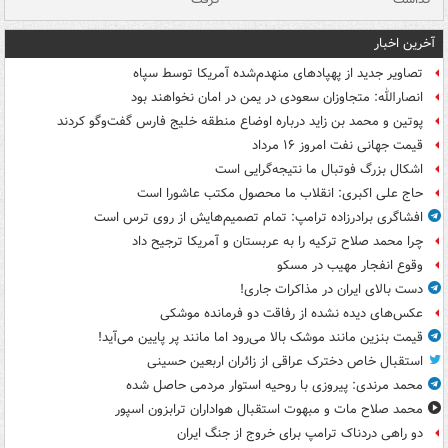
آخرین اخبار
تصاویر جدید از پهپادهای منهدم‌شده آمریکا توسط سپاه
انصارالله: متجاوزان سعودی در یمن در امان نخواهند بود
پوتین و محمد بن زاید درباره اوضاع منطقه خلیج فارس گفت‌وگو کردند
قیمت جهانی نفت امروز ۱۶ مرداد
اشکال بزرگ فوتبال ما نتیجه‌گرایی است
حاج علی اکبری: انقلاب ما محصول مکتب عاشورا است
افشاگری برادرزاده ترامپ: تمام تصمیم‌هایش از روی ترس است
چرا محمد صلاح ترکیه را به عربستان و آمریکا ترجیح داد
وقوع انفجار مهیب در مسکو
دست بالای ایران در مذاکرات جاری!
عکس‌های دیده نشده از رفاقت دو فرمانده‌ موشکی
قیمت بنزین مانند موشک بالا می‌رود اما مانند پر پایین می‌آید!
استقبال خاص دخترک عراقی از زائران اربعین حسینی
محمد مرندی: پیروزی با روحیه استوار مردمی حاصل شده
محمد صلاح مات و مبهوت استقبال هواداران ترابزون اسپور
دو راهی دردناک ترامپ برای خروج از جنگ ایران