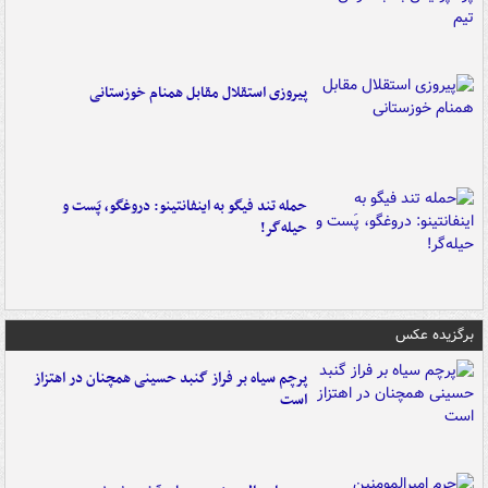
پیروزی استقلال مقابل همنام خوزستانی
حمله تند فیگو به اینفانتینو: دروغگو، پَست‌ و
حیله‌گر!
برگزیده عکس
پرچم سیاه بر فراز گنبد حسینی همچنان در اهتزاز
است