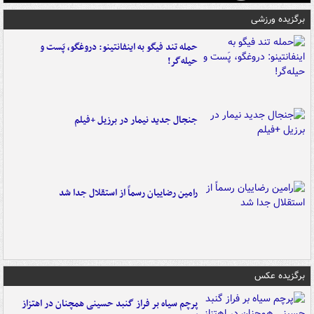
برگزیده ورزشی
حمله تند فیگو به اینفانتینو: دروغگو، پَست‌ و
حیله‌گر!
جنجال جدید نیمار در برزیل +فیلم
رامین رضاییان رسماً از استقلال جدا شد
برگزیده عکس
پرچم سیاه بر فراز گنبد حسینی همچنان در اهتزاز