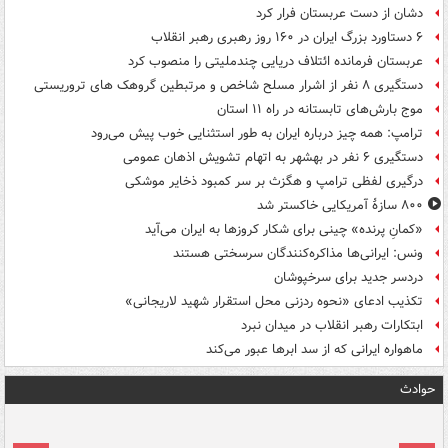
دشان از دست عربستان فرار کرد
۶ دستاورد بزرگ ایران در ۱۶۰ روز رهبری رهبر انقلاب
عربستان فرمانده ائتلاف دریایی چندملیتی را منصوب کرد
دستگیری ۸ نفر از اشرار مسلح شاخص و مرتبطین گروهک های تروریستی
موج بارش‌های تابستانه در راه ۱۱ استان
ترامپ: همه چیز درباره ایران به طور استثنایی خوب پیش می‌رود
دستگیری ۶ نفر در بهشهر به اتهام تشویش اذهان عمومی
درگیری لفظی ترامپ و هگزث بر سر کمبود ذخایر موشکی
۸۰۰ سازۀ آمریکایی خاکستر شد
«کمانِ پرنده» چینی برای شکار کروزها به ایران می‌آید
ونس: ایرانی‌ها مذاکره‌کنندگان سرسختی هستند
دردسر جدید برای سرخپوشان
تکذیب ادعای «نحوه ردزنی محل استقرار شهید لاریجانی»
ابتکارات رهبر انقلاب در میدان نبرد
ماهواره ایرانی که از سد ابرها عبور می‌کند
حوادث