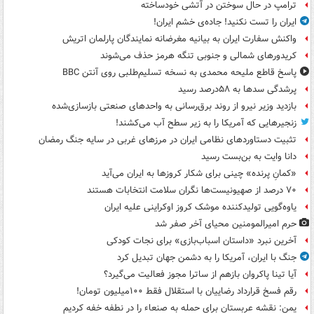
ترامپ در حال سوختن در آتشی خودساخته
ایران را تست نکنید! جاده‌ی خشم ایران!
واکنش سفارت ایران به بیانیه مغرضانه نمایندگان پارلمان اتریش
کریدورهای شمالی و جنوبی تنگه هرمز حذف می‌شوند
پاسخ قاطع ملیحه محمدی به نسخه تسلیم‌طلبی روی آنتن BBC
پرشدگی سدها به ۵۸درصد رسید
بازدید وزیر نیرو از روند برق‌رسانی به واحدهای صنعتی بازسازی‌شده
زنجیرهایی که آمریکا را به زیر سطح آب می‌کشند!
تثبیت دستاوردهای نظامی ایران در مرزهای غربی در سایه جنگ رمضان
دانا وایت به بن‌بست رسید
«کمانِ پرنده» چینی برای شکار کروزها به ایران می‌آید
۷۰ درصد از صهیونیست‌ها نگران سلامت انتخابات هستند
یاوه‌گویی تولیدکننده موشک کروز اوکراینی علیه ایران
حرم امیرالمومنین محیای آخر صفر شد
آخرین نبرد «داستان اسباب‌بازی» برای نجات کودکی
جنگ با ایران، آمریکا را به دشمن جهان تبدیل کرد
آیا تینا پاکروان بازهم از ساترا مجوز فعالیت می‌گیرد؟
رقم فسخ قرارداد رضاییان با استقلال فقط ۱۰۰میلیون تومان!
یمن: نقشه عربستان برای حمله به صنعاء را در نطفه خفه کردیم