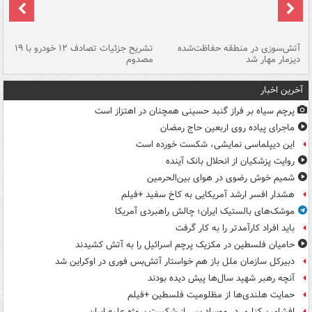
تصادف مرگبار در محور اهواز–شوش ۲
آتش‌سوزی در منطقه حفاظت‌شده
تشریح جزئیات تصادف ۱۲ خودرو با ۱۹
پا
دیزمار مهار شد
مصدوم
آخرین اخبار
پرچم سیاه بر فراز گنبد حسینی همچنان در اهتزاز است
ماجرای پیاده روی اربعین حاج رمضان
این دیپلماسی نمایشی، شکست خورده است
روایت پزشکیان از انحلال بانک آینده
شمیم خوش رضوی در هوای بین‌الحرمین
هشدار افسر ارشد آمریکایی به کاخ سفید +فیلم
موشک‌های بالستیک ایران؛ چالش راهبردی آمریکا
باید افراد کارآمدتر را به کار گرفت
حامیان فلسطین در مکزیک پرچم اسرائیل را به آتش کشیدند
دبیرکل سازمان ملل باز هم خواستار آتش‌بس فوری در اوکراین شد
آنچه رهبر شهید سال‌ها پیش دیده بودند
حمایت هلندی‌ها از مظلومیت فلسطین +فیلم
افشای برکناری در موساد پس از شکست پروژه علیه ایران