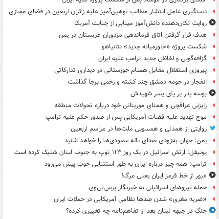
دستگیری عامل انتشار مطالب توهین‌آمیز علیه زائران اربعین در فضای مجازی
روایت تکان‌دهنده دانش‌آموز مینابی از جنایت آمریکا
هدف قرار گرفتن اتاق‌ فرماندهی مزدوران عربستان در یمن
شکست پروژه «خاورمیانه جدید» نتانیاهو
گزافه‌گویی و لفاظی جدید ترامپ علیه ایران
پیروزی استقلال مقابل همنام خوزستانی در دیداری تدارکاتی
انفجار در حومه دمشق چند کشته و زخمی برجا گذاشت
بوسه‌ پدر بر پای پسر شهیدش
رایزنی عراقچی و همتای موریتانی خود درباره تحولات منطقه
موج تهدید علیه قضات آمریکایی پس از صدور حکم علیه ترامپ
روایتی از همدلی و همسویی ملت‌ها در مراسم اربعین
یمن: جهان به‌زودی صدای ناله سعودی‌ها را خواهد شنید
یونیفل: ارتش اسرائیل در یک روز ۱۱۳ توپ به جنوب لبنان شلیک کرده است
ترامپ: همه چیز درباره ایران به طور استثنایی خوب پیش می‌رود
عبور از خط قرمز ایران یعنی مرگ!
حمله نیروهای اسرائیلی به خبرنگار پرس‌تی‌وی
«ضربه مغزی» شدن صدها نظامی آمریکایی در حملات ایران
جنگ در جبهه لبنان بعد از تفاهم‌نامه چه تغییری کرده؟