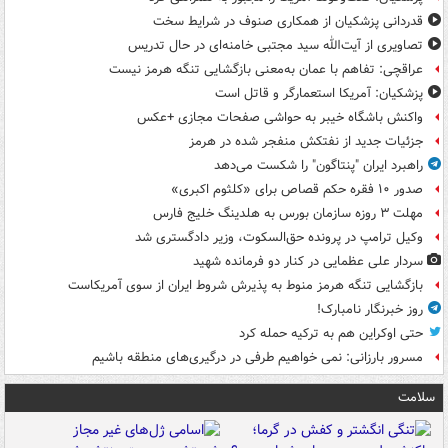
قدردانی پزشکیان از همکاری صنوف در شرایط سخت
تصاویری از آیت‌الله سید مجتبی خامنه‌ای در حال تدریس
عراقچی: تفاهم با عمان به‌معنی بازگشایی تنگه هرمز نیست
پزشکیان: آمریکا استعمارگر و قاتل است
واکنش باشگاه خیبر به حواشی صفحات مجازی +عکس
جزئیات جدید از نفتکش منفجر شده در هرمز
راهبرد ایران "پنتاگون" را شکست می‌دهد
صدور ۱۰ فقره حکم قصاص برای «کلثوم اکبری»
مهلت ۳ روزه سازمان بورس به هلدینگ خلیج فارس
وکیل ترامپ در پرونده حق‌السکوت، وزیر دادگستری شد
سردار علی عظمایی در کنار دو فرمانده شهید
بازگشایی تنگه هرمز منوط به پذیرش شروط ایران از سوی آمریکاست
روز خبرنگار نامبارک!
حتی اوکراین هم به ترکیه حمله کرد
مسرور بارزانی: نمی خواهیم طرفی در درگیری‌های منطقه باشیم
سلامت