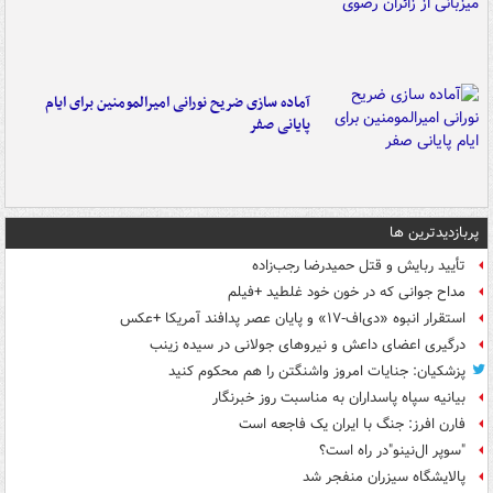
آماده سازی ضریح نورانی امیرالمومنین برای ایام
پایانی صفر
پربازدیدترین ها
تأیید ربایش و قتل حمیدرضا رجب‌زاده
مداح جوانی که در خون خود غلطید +فیلم
استقرار انبوه «دی‌اف‑۱۷» و پایان عصر پدافند آمریکا +عکس
درگیری اعضای داعش و نیروهای جولانی در سیده زینب
پزشکیان: جنایات امروز واشنگتن را هم محکوم کنید
بیانیه سپاه پاسداران به مناسبت روز خبرنگار
فارن افرز: جنگ با ایران یک فاجعه است
"سوپر ال‌نینو"در راه است؟
پالایشگاه سیزران منفجر شد