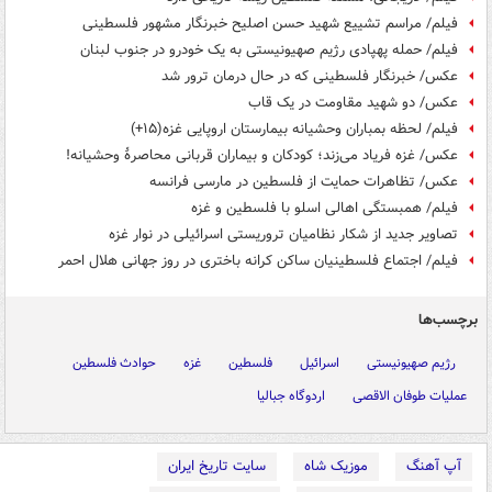
فیلم/ مراسم تشییع شهید حسن اصلیح خبرنگار مشهور فلسطینی
فیلم/ حمله پهپادی رژیم صهیونیستی به یک خودرو در جنوب لبنان
عکس/ خبرنگار فلسطینی که در حال درمان ترور شد
عکس/ دو شهید مقاومت در یک قاب
فیلم/ لحظه بمباران وحشیانه بیمارستان اروپایی غزه(۱۵+)
عکس/ غزه فریاد می‌زند؛ کودکان و بیماران قربانی محاصرهٔ وحشیانه!
عکس/ تظاهرات حمایت از فلسطین در مارسی فرانسه
فیلم/ همبستگی اهالی اسلو با فلسطین و غزه
تصاویر جدید از شکار نظامیان تروریستی اسرائیلی در نوار غزه
فیلم/ اجتماع فلسطینیان ساکن کرانه باختری در روز جهانی هلال احمر
برچسب‌ها
رژیم صهیونیستی
اسرائیل
فلسطین
غزه
حوادث فلسطین
عملیات طوفان الاقصی
اردوگاه جبالیا
آپ آهنگ
موزیک شاه
سایت تاریخ ایران