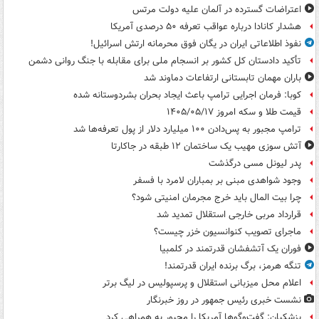
اعتراضات گسترده در آلمان علیه دولت مرتس
هشدار کانادا درباره عواقب تعرفه ۵۰ درصدی آمریکا
نفوذ اطلاعاتی ایران در یگان فوق محرمانه ارتش اسرائیل!
تأکید دادستان کل کشور بر انسجام ملی برای مقابله با جنگ روانی دشمن
باران مهمان تابستانی ارتفاعات دماوند شد
کوبا: فرمان اجرایی ترامپ باعث ایجاد بحران بشردوستانه شده
قیمت طلا و سکه امروز ۱۴۰۵/۰۵/۱۷
ترامپ مجبور به پس‌دادن ۱۰۰ میلیارد دلار از پول تعرفه‌ها شد
آتش سوزی مهیب یک ساختمان ۱۲ طبقه در جاکارتا
پدر لیونل مسی درگذشت
وجود شواهدی مبنی بر بمباران لامرد با فسفر
چرا بیت المال باید خرج مجرمان امنیتی شود؟
قرارداد مربی خارجی استقلال تمدید شد
ماجرای تصویب کنوانسیون خزر چیست؟
فوران یک آتشفشان قدرتمند در کلمبیا
تنگه هرمز، برگ برنده ایران قدرتمند!
اعلام محل میزبانی استقلال و پرسپولیس در لیگ برتر
نشست خبری رئیس جمهور در روز خبرنگار
پزشکیان: گفت‌وگوها آمریکا را مجبور به همراهی کرد