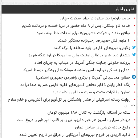
آخرین اخبار
خاویر باردم؛ یک ستاره در برابر سکوت جهان
خدمه ناو لینکلن: پس از ۸ ماه حضور در دریا خسته و درمانده‌ شدیم
توافق بغداد و شرکت «شورون» برای احداث خط لوله بصره
۴ متهم قتل حمیدرضا رجب‌زاده دستگیر شدند
ولایتی: نیروهای خارجی باید منطقه را ترک کنند
هشدار دبیر شورای عالی امنیت ملی به امریکا درباره تنگه هرمز
پرونده حقوقی جنایت جنگی آمریکا در میناب به جریان افتاد
ادعای زلنسکی درباره تامین ماهانه موشک‌های رهگیر توسط آمریکا
خطای محاسباتی آمریکا و برتری راهبردی جمهوری اسلامی!
زنگ خطر پایان ذخایر دفاعی کشورهای خلیج فارس هم به صدا درآمد
عمان: مذاکرات مثبت و سازنده با ایران ادامه دارد
روایت رسانه اسرائیلی از فشار واشنگتن بر تل‌آویو برای آتش‌بس و خلع سلاح
حماس
سکه در آستانه بازگشت به کانال ۱۸۸ میلیون تومان
دریادار سیاری: امروز هر خبر دقیق، تیری بر قلب امپراطوری دروغ است
وقوع حادثه دریایی در ساحل عمان
تاکید الزیدی بر خروج نیروهای آمریکایی از عراق در تاریخ تعیین شده