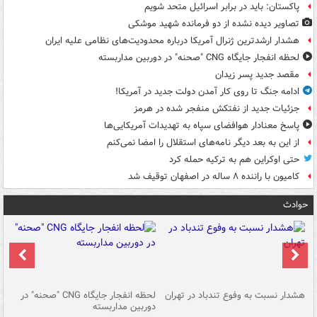
پاکستان: باید در برابر اسرائیل متحد شویم
تصاویر دیده‌ نشده از دو فرمانده شهید موشکی
هشدار ارشدترین ژنرال آمریکا درباره محدودیت‌های نظامی علیه ایران
لحظه انفجار جایگاه CNG "صحنه" در دوربین مداربسته
مقصد جدید پسر زیدان
ادامه جنگ تا روی کار آمدن دولت جدید در آمریکا!
جزئیات جدید از نفتکش منفجر شده در هرمز
پاسخ معنادار هوافضای سپاه به تهدیدات آمریکایی‌ها
از این به بعد دیگر نامه‌های استقلال را امضا نمی‌کنم
حتی اوکراین هم به ترکیه حمله کرد
کامیون با راننده ۸ ساله در اصفهان توقیف شد
حوادث
ای
هشدار نسبت به وفوع تندباد در تهران
لحظه انفجار جایگاه CNG "صحنه" در
دس
دوربین مداربسته
ات