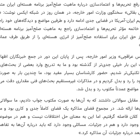
فع تحریم‌ها و اعتمادسازی درباره ماهیت صلح‌آمیز برنامه هسته‌ای ایران متم
 بقائی» سخنگوی وزارت امور خارجه، در همان روز در شبکه ایکس نوشت: «
 ایران-آمریکا در فضایی جدی ادامه دارد و طرفین مواضع و دیدگاه‌های خود را
خاتمه مؤثر تحریم‌ها و اعتمادسازی راجع به ماهیت صلح‌آمیز برنامه هسته‌ای
 حق ایران برای استفاده صلح‌آمیز از انرژی هسته‌ای را از طریق طرف عمان
 عراقچی» وزیر امور خارجه، پس از پایان این دور در جمع خبرنگاران اظها
 این بار خیلی جدی‌تر از گذشته بود و ما به تدریج وارد بعضی از بحث‌های ج
 تکنیکی‌تر شدیم. حضور کارشناسان بسیار مفید بود، ما چندین بار به صور
د را رد و بدل کردیم و در مذاکرات غیرمستقیم بحث‌های فنی مقداری دقت می‌
 مواضع عمدتاً مکتوب رد و بدل شد.
مقابل سوالاتی داشتند که به آن‌ها به صورت مکتوب جواب دادیم، ما سوالاتی
‌ها ارائه شد. در مجموع فضای مذاکره یک فضای کاملاً جدی و کاری بود و مق
کلان فاصله گرفتیم. اما این به معنای حل اختلافات نیست و هم در موضوع
 وجود دارد و هم در جزئیات. مسائلی وجود دارد که باید درباره آن‌ها به تفاه
عد درباره جزئیات آن مذاکره کرد.»