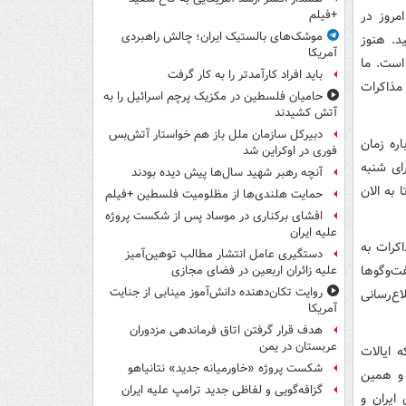
مروز در
+فیلم
موشک‌های بالستیک ایران؛ چالش راهبردی
د. هنوز
آمریکا
است. ما
باید افراد کارآمدتر را به کار گرفت
مذاکرات
حامیان فلسطین در مکزیک پرچم اسرائیل را به
آتش کشیدند
دبیرکل سازمان ملل باز هم خواستار آتش‌بس
رنا، درباره زمان
فوری در اوکراین شد
ای شنبه
آنچه رهبر شهید سال‌ها پیش دیده بودند
 به الان
حمایت هلندی‌ها از مظلومیت فلسطین +فیلم
افشای برکناری در موساد پس از شکست پروژه
علیه ایران
ذاکرات به
دستگیری عامل انتشار مطالب توهین‌آمیز
ت‌وگوها
علیه زائران اربعین در فضای مجازی
روایت تکان‌دهنده دانش‌آموز مینابی از جنایت
اع‌رسانی
آمریکا
هدف قرار گرفتن اتاق‌ فرماندهی مزدوران
عربستان در یمن
 ایالات
شکست پروژه «خاورمیانه جدید» نتانیاهو
ه بود و همین
گزافه‌گویی و لفاظی جدید ترامپ علیه ایران
ایران و