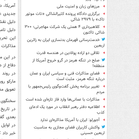
آمریکا، د
مرزهای زبان و امنیت ملی
برگزاری دادگاه پرونده کثیرالشاکی «تات موتور
تاک» با ۲۹۷۹ شاکی
کلاهبرداری ۴ همتی یک شرکت مهاجرتی؛ ۳۰۰
شاکی تاکنون
این تحری
خدمت‌رسانی قهرمان بدنسازی ایران به زائرین
مذاکرات ر
اربعین
تلاقی دو اراده پولادین در هندسه قدرت
در این می
صلح در تنگه هرمز در گرو خروج آمریکا از
دفاع از د
منطقه!
در روند 
فضای مذاکرات فنی و سیاسی ایران و عمان
درباره تنگه هرمز، مثبت است
مارکو روب
تغییر برنامه پخش گفت‌وگوی رئیس‌جمهور با
تعویق مذ
مردم
مذاکرات با عمانی‌ها وارد فاز تازه‌ای شده است
سخنگوی وز
اطلاعیه دفتر رهبر انقلاب در مورد یک ادعای
کذب
بعدی گفت
آجورلو: ایران با آمریکا مذاکره‌ای ندارد
در اوایل
واکنش کاربران فضای مجازی به مناسبت
خبر داد ک
اربعین حسینی