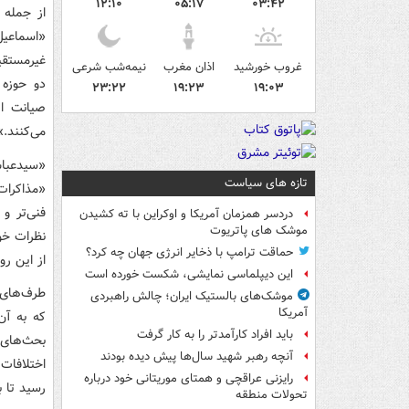
۱۲:۱۰
۰۵:۱۷
۰۳:۴۲
از جمله ر
«اسماعیل
غیرمستقیم
غروب خورشید
اذان مغرب
نیمه‌شب شرعی
دو حوزه 
۲۳:۲۲
۱۹:۲۳
۱۹:۰۳
صیانت از
می‌کنند.»
«سیدعباس
تازه های سیاست
«مذاکرات
فنی‌تر و
دردسر همزمان آمریکا و اوکراین با ته کشیدن
موشک های پاتریوت
نظرات خو
حماقت ترامپ با ذخایر انرژی جهان چه کرد؟
از این رو
این دیپلماسی نمایشی، شکست خورده است
طرف‌های 
موشک‌های بالستیک ایران؛ چالش راهبردی
آمریکا
که به آن
باید افراد کارآمدتر را به کار گرفت
بحث‌های 
آنچه رهبر شهید سال‌ها پیش دیده بودند
اختلافات
رایزنی عراقچی و همتای موریتانی خود درباره
رسید تا ب
تحولات منطقه