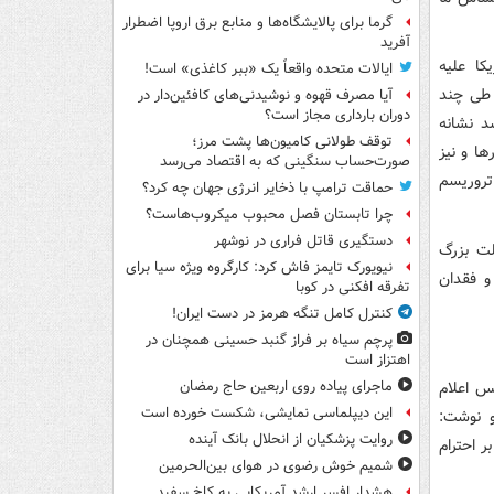
گرما برای پالایشگاه‌ها و منابع برق اروپا اضطرار
آفرید
جدید آمریکا علیه
ایالات متحده واقعاً یک «ببر کاغذی» است!
 طی چند
آیا مصرف قهوه و نوشیدنی‌های کافئین‌دار در
دوران بارداری مجاز است؟
د نشانه
توقف طولانی کامیون‌ها پشت مرز؛
ا و نیز
صورت‌حساب سنگینی که به اقتصاد می‌رسد
تروریسم
حماقت ترامپ با ذخایر انرژی جهان چه کرد؟
چرا تابستان فصل محبوب میکروب‌هاست؟
دستگیری قاتل فراری در نوشهر
لت بزرگ
نیویورک تایمز فاش کرد: کارگروه ویژه سیا برای
و فقدان
تفرقه افکنی در کوبا
کنترل کامل تنگه هرمز در دست ایران!
پرچم سیاه بر فراز گنبد حسینی همچنان در
اهتزاز است
س اعلام
ماجرای پیاده روی اربعین حاج رمضان
این دیپلماسی نمایشی، شکست خورده است
خواهد شد و نوشت:
روایت پزشکیان از انحلال بانک آینده
ر احترام
شمیم خوش رضوی در هوای بین‌الحرمین
هشدار افسر ارشد آمریکایی به کاخ سفید