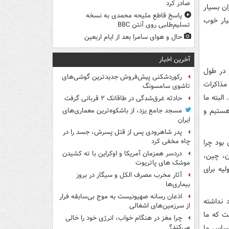
صادر کرد
ان بسیار
پاسخ قاطع ملیحه محمدی به نسخه
یار خوب
تسلیم‌طلبی روی آنتن BBC
حال و هوای سامرا بعد از ایام اربعین
آخرین اخبار
ا در طول
رکوردشکنی پیش‌فروش جدیدترین گوشی‌های
مذاکرات
تاشوی سامسونگ
البته ما
حادثه غرق‌شدگی در طاقانک ۲ قربانی گرفت
هستیم و
مسجد جامع یزد، از باشکوه‌ترین معماری‌های
ایران
پدر شاهرودی پس از قتل پسرش، جسد را در
چاه مخفی کرد
بود چرا
دردسر همزمان آمریکا و اوکراین با ته کشیدن
ران، چین،
موشک های پاتریوت
یه برای
آثار مخرب مصرف الکل و سیگار در بروز
بیماری‌ها
اذعان رسانه صهیونیست به موج بی‌سابقه فرار
 نداشته
از سرزمین‌های اشغالی
ت که ما
چرا مغز در هنگام خواب، انرژی خود را خالی
حساس ما
می‌کند؟