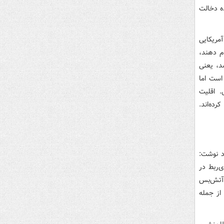
ده دخالت
‌دهندگان آمریکایی
ام دهند،
د، یعنی
است اما
. اقلیت
رده‌اند.
ب ایکس خود نوشت:
‌ربط در
 آتش‌بس
از جمله