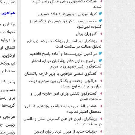
هیئات دانشجویی راهی مقتل رهبر شهید
عمان برگ
شدند
هیاهوی خ
کربلا میزبان میلیون‌ها دلداده حسینی
محسن رضایی: کریدور دومی در تنگه هرمز
گشوده نمی‌شود
تحولات س
گاوچران بزدل
را دربار
پزشکیان: برنامه ملی پزشک خانواده، زیربنای
تحقق عدالت در سلامت است
انتقال او
در کمین تروریست‌ها و آماده پاسخ قاطعیم
اوکراین،
توضیح معاون دفتر پزشکیان درباره انتشار
نیویورک‌ت
گفت‌وگوی رئیس‌جمهوری با مردم
محتاط‌تر 
گفتگوی تلفنی عراقچی با وزیر خارجه پاکستان
عراقچی: وحدت و یگانگی بین مردم و دولت
وا
ایران و عراق به اوج رسیده
دستیابی 
گفت‌وگوی تلفنی وزرای امور خارجه ایران و
برای رسی
سلطنت عمان
گزینه‌ها 
هشدار القاصی درباره توقف پروژه‌های قضایی؛
«معطل اعتبار نمانید»
پزشکیان: ایران خواهان گسترش تنش و ناامنی
رئیس جمه
در منطقه نیست
جزئیات جدید از میزان تردد زائران اربعین
رئیس‌جمه