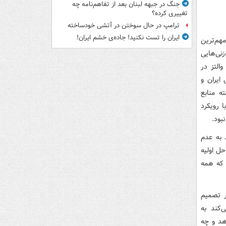
جنگ در جبهه لبنان بعد از تفاهم‌نامه چه
تغییری کرده؟
ترامپ در حال سوختن در آتشی خودساخته
ایران را تست نکنید! جاده‌ی خشم ایران!
ردیبهشت، یکی از مهم‌ترین
نی‌هایی
التز در
 ایران و
ه منابع
ا رویکرد
بود.
د به عدم
ل اولیه
 که همه
بر تصمیم
‌کند به
هد و چه