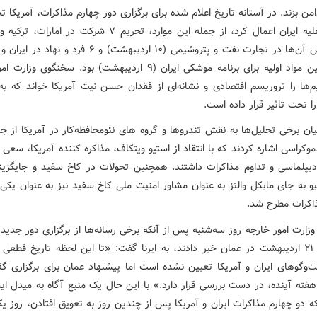
امن بزند. در آستانه تاریخ اعلام شده برای برگزاری دور چهارم مذاکرات، آمریکا ت
جدیدی علیه ایران اعمال کرد، از جمله این موارد، تحریم ۷ شرکت در اما
دلیل نقش آن‌ها در تجارت نفت و پتروشیمی (۱۰ اردیبهشت) و ۶ فرد و
دلیل تامین مواد اولیه برای برنامه موشکی ایران (۹ اردیبهشت) بود. سخنگوی 
م‌ها را تروریسم اقتصادی و نشانه‌ای از فقدان حسن نیت آمریکا خواند که به 
ا تحت تاثیر قرار داده است.
ان برخی تحلیل‌ها به نقش تندروها و گروه های نئومحافظه‌کار در آمریکا از جم
موکراسی اشاره کردند که با انتقاد از استیو ویتکاف، مذاکره کننده آمریکا، سعی 
دیپلماسی و تداوم مذاکرات داشتند. همچنین تحولات در کاخ سفید و جایگزی
یو به جای مایکل والتز به عنوان مشاور امنیت ملی کاخ سفید نیز به عنوان یکی 
اکرات مطرح شد.
ارت امور خارجه روز سه‌شنبه پس از آنکه برخی رسانه‌ها از برگزاری دور جدید
در تاریخ ۲۱ اردیبهشت در عمان خبر دادند، به ایرنا گفت: «تا این لحظه تاریخ قطعی 
‌وگوهای ایران و آمریکا تعیین نشده است اما پیشنهاد عمان برای برگزاری گف
 هفته آینده، در دست بررسی قرار دارد.» با این حال یک منبع آگاه به میدل ای
ه دو چهارم مذاکرات ایران و آمریکا پس از چندین روز به تعویق افتادن، روز ی