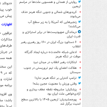
روایتی از همدلی و همسویی ملت‌ها در مراسم
«دونالد ت
اربعین
خوب پیش 
کریدورهای شمالی و جنوبی تنگه هرمز حذف
پیش می‌ر
می‌شوند
زنجیرهایی که آمریکا را به زیر سطح آب
اظهارات 
می‌کشند!
درماندگی صهیونیست‌ها در برابر استراتژی و
قدرت ایران
مذاکرات 
۶ دستاورد بزرگ ایران در ۱۶۰ روز رهبری رهبر
طرف‌های م
انقلاب
در جریان
ادعای شبکه «الحدث» درباره ایجاد گذرگاه
موقت در تنگه هرمز
همه مسائ
ابتکارات رهبر انقلاب در میدان نبرد
این سخنا
هلاکت اعضای یک تیم تروریستی در جنوب
سیستان
ترامپ کنترلی بر تنگه هرمز ندارد!
امارات و
وقتی ورزش با معنویت عجین بشه!
برنامه مو
پزشکیان: مشروطه نقطه عطف بیداری و
وی افزود
آزادی‌خواهی ملت ایران بود
پورجمشیدیان: اربعین ۱۴۰۵ با بالاترین سطح
باشد؛ مذ
امنیت برگزار شد
اصلاً عل