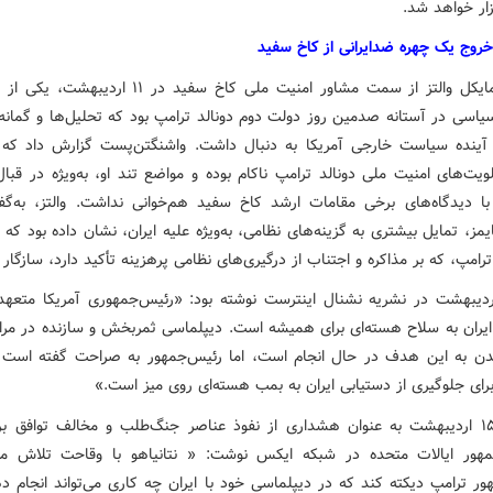
زار خواهد شد.
روج یک چهره ضدایرانی از کاخ سفید
برکناری مایکل والتز از سمت مشاور امنیت ملی کاخ سفید در ۱۱ ا
یاسی در آستانه صدمین روز دولت دوم دونالد ترامپ بود که تحلیل‌ها و گمانه‌ز
ه آینده سیاست خارجی آمریکا به دنبال داشت. واشنگتن‌پست گزارش داد که و
لویت‌های امنیت ملی دونالد ترامپ ناکام بوده و مواضع تند او، به‌ویژه در قبال
 با دیدگاه‌های برخی مقامات ارشد کاخ سفید هم‌خوانی نداشت. والتز، به‌گفت
ایمز، تمایل بیشتری به گزینه‌های نظامی، به‌ویژه علیه ایران، نشان داده بود که ب
ترامپ، که بر مذاکره و اجتناب از درگیری‌های نظامی پرهزینه تأکید دارد، سازگار ن
لتز ۹ اردیبهشت در نشریه نشنال اینترست نوشته بود: «رئیس‌جمهوری آمریکا متعه
ایران به سلاح هسته‌ای برای همیشه است. دیپلماسی ثمربخش و سازنده در مراح
دن به این هدف در حال انجام است، اما رئیس‌جمهور به صراحت گفته است
برای جلوگیری از دستیابی ایران به بمب هسته‌ای روی میز است.»
عراقچی ۱۵ اردیبهشت به عنوان هشداری از نفوذ عناصر جنگ‌طلب و مخالف توافق 
ور ایالات متحده در شبکه ایکس نوشت: « نتانیاهو با وقاحت تلاش می
ور ترامپ دیکته کند که در دیپلماسی خود با ایران چه کاری می‌تواند انجام د