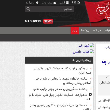
RSS
آرشیو
تماس با ما
دربارهٔ ما
MASHREGH
NEWS
یلم
دیدگاه
پیوندها
بازار
اپ
پربازدیدترین ها
ر چه
یاوه‌گویی تولیدکننده موشک کروز اوکراینی
علیه ایران
بیانیه خانواده شهید لاریجانی درباره برخی
گمانه‌زنی‌های رسانه‌ای
پادشاه سنگین‌وزنی که در جهان رقیب ندارد
ماهواره‌ها خسارت انفجار جبل‌علی امارت را لو
دادند
۶ اردیبهشت‌ماه ۱۴۰۴ در
۶ دستاورد بزرگ ایران در ۱۶۰ روز رهبری رهبر
وضوعاتی
انقلاب