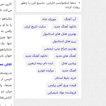
ده‌ها اینفلوئنسر خارجی، تشییع قرن را چطور
کاری نمی‌
روایت کردند
می‌کند تا
آپ آهنگ
موزیک شاه
را به او 
دانلود آهنگ جدید
سایت تاریخ ایران
رقمی به 
بهترین هتل های استانبول
تنها چیز
رزرو هتل استانبول
تنها یک 
بهترین جراح بینی ترمیمی
«نتانیاهو
جهان بای
آهنگ های جدید
دانلود آهنگ جدید
پرشین هتل
ثبت نام بیمه اربعین
تلاش عما
آهنگ جدید
مزایده خودرو
خرید بلیط استخر
«پس از گ
صنعا، پا
قیمت ورق آهن پرایس
میان دو 
فروشنده مواد شیمیایی
کشتی‌های 