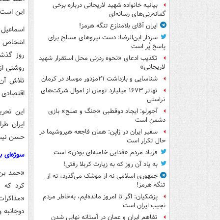
بیانیه خانواده شهید لاریجانی درباره برخی
این است 
گمانه‌زنی‌های رسانه‌ای
ایران آقای بلامنازع تنگه هرمز!
سردار ابن‌الرضا: دست نیروهای مسلح برای
اشخاص و 
پاسخ پُر است
روز گذشت
تکذیب ادعای «نحوه ردزنی محل استقرار شهید
روشنی از
لاریجانی»
شناسایی و بازداشت ۲۱مزدور موساد در کرمان
تلاش آن‌
تهاتر ۱۶۷۳ میلیارد تومان از اموال شرکت‌های
اقتصادی 
تراستی
این تحری
آجورلو: ایجاد دوقطبی «جنگ و صلح‌» بازی
دشمن است
ایران طر
سفیر ایران در ژاپن: همان فاجعه هیروشیما در
حسن نیت 
حال تکرار است
فریاد مردم «فدایی خامنه‌ای بودن» است
سوژه‌ای ب
به یاد آن روز که به زیارت کربلا رفتی!
«حمد بن 
جمهوری اسلامی نه از موشک می‌گذرد، نه از
تنگه هرمز!
پزشکیان: اگر تا امروز مانده‌ایم، به‌خاطر مردم
«مذاکرات 
نجیب ایران است
دوجانبه و
تفاهم ایران و عمان در آستانه نهایی شدن