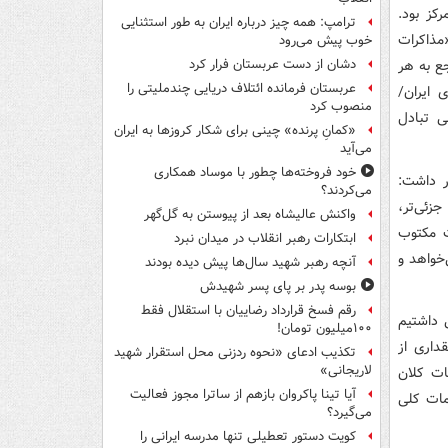
رکز بود.
ترامپ: همه چیز درباره ایران به طور استثنایی
مذاکرات
خوب پیش می‌رود
جع به هر
دشان از دست عربستان فرار کرد
عربستان فرمانده ائتلاف دریایی چندملیتی را
 ایران/
منصوب کرد
ی تبادل
«کمانِ پرنده» چینی برای شکار کروزها به ایران
می‌آید
خود فروخته‌ها چطور با موساد همکاری
ر داشت:
می‌کردند؟
زئی‌تر،
واکنش عالیشاه بعد از پیوستن به گل‌گهر
ت مکتوب
ابتکارات رهبر انقلاب در میدان نبرد
خواهد و
آنچه رهبر شهید سال‌ها پیش دیده بودند
بوسه‌ پدر بر پای پسر شهیدش
رقم فسخ قرارداد رضاییان با استقلال فقط
 داشتیم
۱۰۰میلیون تومان!
داری از
تکذیب ادعای «نحوه ردزنی محل استقرار شهید
لاریجانی»
ات کلان
آیا تینا پاکروان بازهم از ساترا مجوز فعالیت
مات کلی
می‌گیرد؟
کویت دستور تعطیلی تنها مدرسه ایرانی را