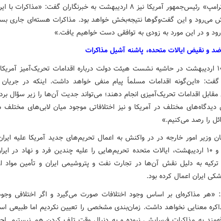
رامپ» رئیس‌جمهور آمریکا نیز
۸ اردیبهشت به خبرنگاران گفت: «مذاکرات با ایر
می‌رود و این گفت‌وگوها نتیجه‌بخش خواهد بود. مذاکرات هسته‌ای جاری بس
ود و در این مورد به زودی به توافقی دست خواهیم یافت.»
ضد و نقیض ایالات متحده، پاشنه آشیل مذاکرات
عراقچی ۱۰ اردیبهشت در حاشیه نشست هیئت دولت درباره اقدامات تحریک‌آمیز آمریک
گفت: «این‌گونه اقدامات مسلماً پیام منفی خواهد داشت. اینکه در جریان 
قابل اقدامات تحریک‌آمیزی انجام دهند؛ می‌تواند جدیت آن‌ها را زیر سؤال برد. 
 دیدگاه‌های مختلف در آمریکا و نیز اختلافاتی موجود میان لابی‌های مختلف 
ل را رصد می‌کنیم.»
ن وزیر امور خارجه در در واکنش به اعمال تحریم‌های جدید آمریکا علیه ایران 
که در ۹ و ۱۰ اردیبهشت، ایالات متحده تحریم‌هایی را علیه چندین فرد و نهاد در ای
 ترکیه به دلیل نقش آن‌ها در تجارت نفت و پتروشیمی ایران و تأمین مواد اول
شکی ایران اعمال کرده بود.
: «هر مذاکره‌ای بر اساس وجود اختلافات صورت می‌گیرد و اگر اختلافی وجود
اکره معنایی نخواهد داشت. زمان‌بندی مشخصی را تعیین نکردیم اما طبیعی اس
اقه‌مند به مذاکرات فرسایشی نبوده و به دنبال وقت تلف کردن هم نیستیم. ا