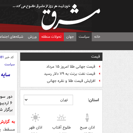
خانه
سیاست
جهان
تحولات منطقه
ورزش
شبکه‌های اجتماع
قیمت
کد خبر
381
سیاست
قیمت جهانی طلا امروز ۱۵ مرداد
سایه 
قیمت نفت برنت به ۷۹ دلار رسید
افزایش قیمت طلا و نقره جهانی
دور سوم
استان:
برگزار ش
به گزار
اذان صبح
طلوع آفتاب
اذان ظهر
مسقط، پا