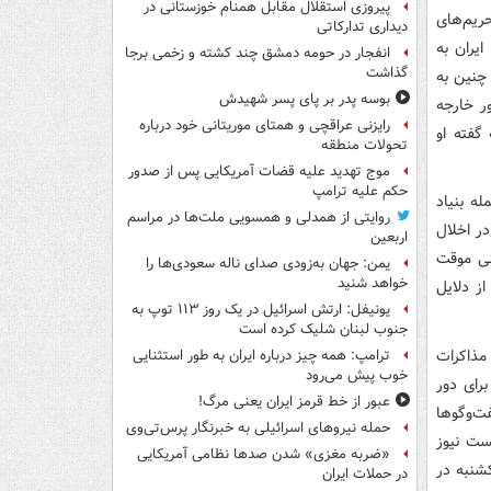
پیروزی استقلال مقابل همنام خوزستانی در
حریم‌های
دیداری تدارکاتی
رات، ترکیه و ایران به
انفجار در حومه دمشق چند کشته و زخمی برجا
گذاشت
 نهاد در ایران و چنین به
بوسه‌ پدر بر پای پسر شهیدش
وزارت امور خارجه
رایزنی عراقچی و همتای موریتانی خود درباره
گفته او
تحولات منطقه
موج تهدید علیه قضات آمریکایی پس از صدور
حکم علیه ترامپ
له بنیاد
روایتی از همدلی و همسویی ملت‌ها در مراسم
در اخلال
اربعین
نی موقت
یمن: جهان به‌زودی صدای ناله سعودی‌ها را
خواهد شنید
از دلایل
یونیفل: ارتش اسرائیل در یک روز ۱۱۳ توپ به
جنوب لبنان شلیک کرده است
 مذاکرات
ترامپ: همه چیز درباره ایران به طور استثنایی
خوب پیش می‌رود
برای دور
عبور از خط قرمز ایران یعنی مرگ!
ت‌وگوها
حمله نیروهای اسرائیلی به خبرنگار پرس‌تی‌وی
ست نیوز
«ضربه مغزی» شدن صدها نظامی آمریکایی
کشنبه در
در حملات ایران