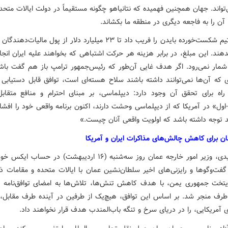
تواند. جهان همچنین فهمیده که نتانیاهو چگونه مستقیماً در دولت ایالات متح
 آن را به فاجعه دیگری در منطقه ما بکشاند.
نتانیاهو تیم شکست‌خورده بایدن را فریب داد تا ۲۳ میلیارد دلار از پول مالیات
بدهند. این مبلغ، در برابر هزینه هر حرکت اشتباهی که بخواهند علیه ایران انج
شمار نمی‌رود. اگر هدف غایی آن‌طور که رئیس‌جمهور ترامپ باز هم گفت باش
ی که آن‌ها نمی‌توانند داشته باشند سلاح هسته‌ای است، توافق قابل دستیابی 
راه برای تحقق آن وجود دارد: دیپلماسی، بر مبنای احترام و منافع متقابل
-اول» در آمریکا که از دیپلماسی وحشت دارند، اکنون برنامه واقعی خود را افشا ک
د توجه داشته باشد که اولویت واقعی آنان چیست.»
ن برای کاهش چالش‌های مذاکرات ایران و آمریکا
بدربوسعیدی، وزیر امور خارجه عمان روز سه‌شنبه (۱۶ اردیبهشت) در حسا
فت‌وگوها و رایزنی‌های اخیر سلطان‌نشین عمان با ایالات متحده و مقامات ذی
یتخت جمهوری یمن، با هدف کاهش تنش‌ها، تلاش‌ها به امضای توافق‌نامه
طرف منجر شد. بر اساس این توافق، هیچ‌یک از طرفین در آینده طرف مقابل، 
آمریکایی، را در دریای سرخ و تنگه باب‌المندب هدف قرار نخواهند داد.