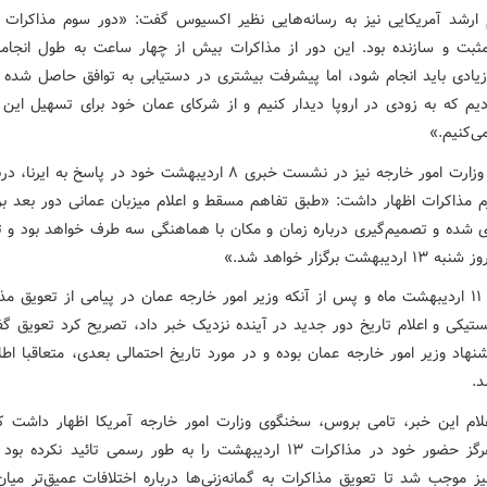
ارشد آمریکایی نیز به رسانه‌هایی نظیر اکسیوس گفت: «دور سوم مذاکرات ا
بت و سازنده بود. این دور از مذاکرات بیش از چهار ساعت به طول انجامی
زیادی باید انجام شود، اما پیشرفت بیشتری در دستیابی به توافق حاصل شده 
دیم که به زودی در اروپا دیدار کنیم و از شرکای عمان خود برای تسهیل این 
ی‌کنیم.»
سخنگوی وزارت امور خارجه نیز در نشست خبری ۸ اردیبهشت خود در پاسخ به ای
م مذاکرات اظهار داشت: «طبق تفاهم مسقط و اعلام میزبان عمانی دور بعد بر
زی شده و تصمیم‌گیری درباره زمان و مکان با هماهنگی سه طرف خواهد بود و تا
یبهشت برگزار خواهد شد.»
بقائی اما ۱۱ اردیبهشت ماه و پس از آنکه وزیر امور خارجه عمان در پیامی از تعویق م
ستیکی و اعلام تاریخ دور جدید در آینده نزدیک خبر داد، تصریح کرد تعویق گف
شنهاد وزیر امور خارجه عمان بوده و در مورد تاریخ احتمالی بعدی، متعاقبا اطل
.
لام این خبر، تامی بروس، سخنگوی وزارت امور خارجه آمریکا اظهار داشت که
متحده هرگز حضور خود در مذاکرات ۱۳ اردیبهشت را به طور رسمی تائید نکرد
ز موجب شد تا تعویق مذاکرات به گمانه‌زنی‌ها درباره اختلافات عمیق‌تر میان 