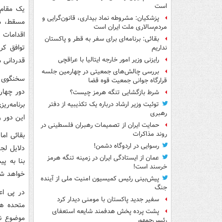
است
یک مقام 
پزشکیان: مشروطه نماد بیداری، قانون‌گرایی و
مسقط، مث
مردم‌سالاری ملت ایران است
اقدامات 
بقائی: برنامه‌ای برای سفر به قطر و پاکستان
توافق کر
نداریم
قدردانی م
رایزنی وزیر امور خارجه ایتالیا با عراقچی
بررسی چالش‌های جمعیتی در چهارمین جلسه
قرارگاه جوانی جمعیت قوه قضا
دور چهار
شرط بازگشایی تنگه هرمز چیست؟
برنامه‌ری
توئیت وزیر ارشاد درباره یک تکذیبیه از دفتر
رهبری
این دور روز شنبه ۱۳ ارد
حمایت ایران از تصمیمات رهبران فلسطینی در
روند مذاکرات
رسوایی در اردوگاه دشمن!
دلایل لج
عمان از ایستادگی ایران در زمینه تنگه هرمز
بنا به پی
خرسند است!
خواهد شد
پیش‌بینی رئیس کمیسیون امنیت ملی از آینده
جنگ
در پی اع
سفیر جدید پاکستان با مومنی دیدار کرد
پشت پرده پخش هدفمند شایعه استعفای
موضوع نی
رئیس‌جمهور