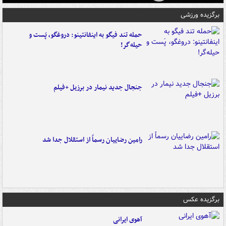
برگزیده ورزشی
حمله تند فیگو به اینفانتینو: دروغگو، پَست‌ و
حیله‌گر!
جنجال جدید نیمار در برزیل +فیلم
رامین رضاییان رسماً از استقلال جدا شد
برگزیده عکس
آهوی ایرانی