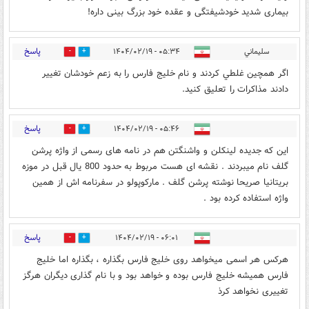
بیماری شدید خودشیفتگی و عقده خود بزرگ بینی داره!
پاسخ
سليماني
۰۵:۳۴ - ۱۴۰۴/۰۲/۱۹
0
7
اگر همچين غلطي كردند و نام خليج فارس را به زعم خودشان تغيير
دادند مذاكرات را تعليق كنيد.
پاسخ
۰۵:۴۶ - ۱۴۰۴/۰۲/۱۹
0
5
این که جدیده لینکلن و واشنگتن هم در نامه های رسمی از واژه پرشن
گلف نام میبردند . نقشه ای هست مربوط به حدود 800 یال قبل در موزه
بریتانیا صریحا نوشته پرشن گلف . مارکوپولو در سفرنامه اش از همین
واژه استفاده کرده بود .
پاسخ
۰۶:۰۱ - ۱۴۰۴/۰۲/۱۹
0
2
هرکس هر اسمی میخواهد روی خلیج فارس بگذاره ، بگذاره اما خلیج
فارس همیشه خلیج فارس بوده و خواهد بود و با نام گذاری دیگران هرگز
تغییری نخواهد کرذ