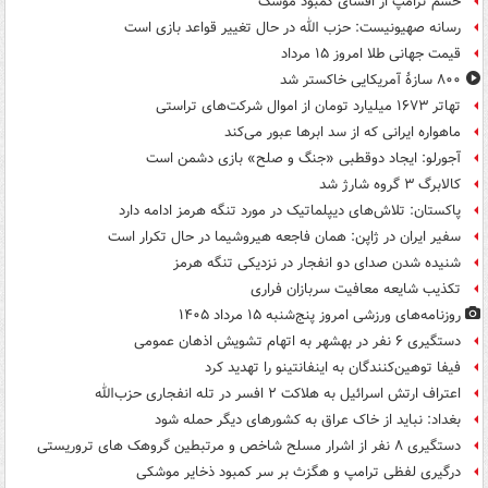
خشم ترامپ از افشای کمبود موشک
رسانه صهیونیست: حزب الله در حال تغییر قواعد بازی است
قیمت جهانی طلا امروز ۱۵ مرداد
۸۰۰ سازۀ آمریکایی خاکستر شد
تهاتر ۱۶۷۳ میلیارد تومان از اموال شرکت‌های تراستی
ماهواره ایرانی که از سد ابرها عبور می‌کند
آجورلو: ایجاد دوقطبی «جنگ و صلح‌» بازی دشمن است
کالابرگ ۳ گروه شارژ شد
پاکستان: تلاش‌های دیپلماتیک در مورد تنگه هرمز ادامه دارد
سفیر ایران در ژاپن: همان فاجعه هیروشیما در حال تکرار است
شنیده شدن صدای دو انفجار در نزدیکی تنگه هرمز
تکذیب شایعه معافیت سربازان فراری
روزنامه‌های ورزشی امروز پنج‌شنبه ۱۵ مرداد ۱۴۰۵
دستگیری ۶ نفر در بهشهر به اتهام تشویش اذهان عمومی
فیفا توهین‌کنندگان به اینفانتینو را تهدید کرد
اعتراف ارتش اسرائیل به هلاکت ۲ افسر در تله انفجاری حزب‌الله
بغداد: نباید از خاک عراق به کشورهای دیگر حمله شود
دستگیری ۸ نفر از اشرار مسلح شاخص و مرتبطین گروهک های تروریستی
درگیری لفظی ترامپ و هگزث بر سر کمبود ذخایر موشکی