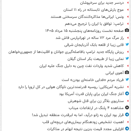
دردسر جدید برای سرخپوشان
موج بارش‌های تابستانه در راه ۱۱ استان
ونس: ایرانی‌ها مذاکره‌کنندگان سرسختی هستند
ترامپ: توافق با ایران را ترجیح می‌دهم
صفحه نخست روزنامه‌های پنجشنبه ۱۵ مرداد ۱۴۰۵
راز مرگ مرد ۷۲ ساله در تهرانپارس فاش شد
قابی زیبا از قلعه بابک آذربایجان شرقی
ریزش پایگاه جدید ترامپ بافاصله‌گیری جوانان و اقلیت‌ها از جمهوری‌خواهان
نمایی زیبا از طبیعت بکر استان گیلان
کاهش شدید واردات نفت چین به دلیل جنگ علیه ایران
آهوی ایرانی
فریاد مردم «فدایی خامنه‌ای بودن» است
نشریه آمریکایی: روسیه قدرتمندترین ناوگان هوایی در کل اروپا را دارد
آغاز جنگ ایران برای پایان قدرت آمریکا بود
سناریوی بلاگر زن برای قتل شوهرش
مشاهده ۴ پلنگ در ارتفاعات میناب
قرار بود ایران به زانو درآید، اما به ابرقدرت منطقه تبدیل شد!
اهمیت تشخیص زودهنگام بیماری‌های دریچه‌ای قلب
افزایش مجدد قیمت بنزین نتیجه ابهام در مذاکرات