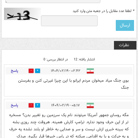
*
لطفا عدد مقابل را در جعبه متن وارد کنید
نظرات
انتشار یافته: 12
در انتظار بررسی: 0
پاسخ
۰۲:۴۲ - ۱۴۰۴/۰۲/۱۹
4
0
بوی جنگ میاد میخوان مردم ایرانو با این چیزا غیرتی کنن و بفرستن
جنگ
پاسخ
۰۵:۱۷ - ۱۴۰۴/۰۲/۱۹
0
2
مگه روسای جمهور آمریکا میتونند نام یک سرزمین رو تغییر بدن؟ مسخره
تر از این حرف وجود نداره. ترامپ کارش همینه. هروقت چند روزی بشه
که ببینه خبری ازش نیست و سر و صدایی به خاطر او بلند نشده یه حرف
و یه حرکت و یا یه اقدامی میکنه که در راس خبرها قرار بگیره. مردک