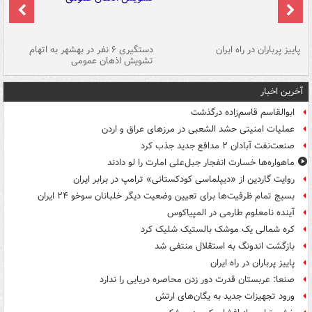
ن
پاییز پرباران در راه ایران
دستگیری ۶ نفر در بهشهر به اتهام
تشویش اذهان عمومی
اس
آخرین اخبار
ابوالقاسم قاسم‌زاده درگذشت
عملیات امنیتی حشد الشعبی در مرزهای عراق و اردن
صنعت‌نفت آبادان ۲ مدافع جدید جذب کرد
ماهواره‌ها خسارت انفجار جبل‌علی امارت را لو دادند
روایت گاردین از «دیپلماسی کودکستانی» ترامپ در برابر ایران
بسیج تمام ظرفیت‌ها برای تعیین وضعیت دیگر خلبانان سوخو ۲۴ ایران
آینده نامعلوم طارمی در المپیاکوس
کره شمالی یک موشک بالستیک شلیک کرد
بازگشت اندونگ به استقلال منتفی شد
پاییز پرباران در راه ایران
صنعا: عربستان قدرت دور زدن محاصره دریایی را ندارد
ورود تجهیزات جدید به یگان‌های ارتش