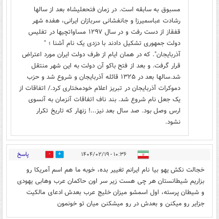
مسبوق به سابقه است. در زمان فتحعلیشاه بعد از سالها
رشادت عباسمیرزا و جانفشانی سربازان ایرانی، هفده شهر
قفقاز از دست رفت و در سال ۱۲۹۷ مساواتچیها در تفلیس
دولت جمهوری تشکیل دادند با دزدی یک نام آشنا ؛ "
آذربایجان". که در همان ایام از طرف دولت ایران مورد اعتراض
قرار گرفت. و بعد از فتح باکو آن دولت به این شهر منتقل
شد.سالها بعد در ۱۳۲۵ قائله آذربایجان و شروع شد و حزب
دموکرات آذربایجان در تبریز اعلام خودمختاری کرد./ اتفاقات از
یک جعل نام شروع شد. بند ناف اتفاقات آنزمان به آنسوی
ارس وصل بود. صد سال بعد نیز...! زنهار که تاریخ تکرار
نشود.
پاسخ
۱۰:۳۶ - ۱۴۰۴/۰۲/۱۹
0
5
خجالت نکش یهو بیا نام ایرانم تغییر بده، خوبه ما هم اسم آمریکا رو
بزاریم شیطانستان هر چی هست زیر سر اون حاکمان عرب وهابی یهودی
و شیطان پرسته، اول اسمشو میزان خلیج عرب بعدش ادعای مالکیت
جزایر رو میکنن و بعدش در رو میشکنن میان تو خونمون