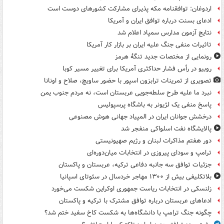
اردوغان: توافقنامه مکه پذیرای مشارکت کشورهای دوست است
ادعای بسنت درباره توافق ایران و آمریکا
نتایج آزمون مدارس سمپاد اعلام شد
تاثیرات منفی جنگ علیه ایران بر بازار کار آمریکا
رونمایی از مختصات جدید تنگۀ هرمز
روبیو در رأس فشار حداکثری آمریکا برای تغییر مسیر کوبا
تصویری از تمرینات ترابزون اسپور با حضور ساویچ، صلاح و اونانا
نبرد ما علیه طرح سلطه‌جویی عربستان است، نه مردم جنوب یمن
پاسخ منفی یک لژیونر به باشگاه پرسپولیس
درخشش جوانان ایران در المپیاد جهانی هوش مصنوعی
پالایشگاه نفت اسلواکی منفجر شد
دور هفتم مذاکرات لبنان و رژیم صهیونیستی
ترامپ و سودای پیروزی در انتخابات میان‌دوره‌ای
جزئیات توافق سه جانبه دفاعی ترکیه، عربستان و پاکستان
بلاتکلیفی بیش از ۱۳۰۰ مهاجر خردسال در سئوتای اسپانیا
زلنسکی در انتخابات ریاست جمهوری اوکراین شکست می‌خورد
ادعاهای عربستان درباره توافق مشترک با ترکیه و پاکستان
چگونه جنگ ترامپ با دانشگاه‌ها به شکست کاخ سفید ختم شد؟