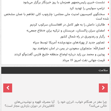
نشست خبری رئیس‌جمهور همزمان با روز خبرنگار برگزار می‌شود
ترامپ سوئیس را تهدید کرد
سخنگوی کمیسیون امنیت ملی مجلس: چارچوب کلی تفاهم با عمان مشخص
شده است
طالبان: داعش را به طور کامل در افغانستان سرکوب کردیم
امضای سران پاکستان، عربستان و ترکیه برای «دفاع جمعی»
رگبار و رعدوبرق در راه شمال کشور
تصاویر جدید از پهپادهای منهدم‌شده آمریکا توسط سپاه
انصارالله: متجاوزان سعودی در یمن در امان نخواهند بود
پوتین و محمد بن زاید درباره اوضاع منطقه خلیج فارس گفت‌وگو کردند
قیمت جهانی نفت امروز ۱۶ مرداد
سلامت
ت
چرا مغز در هنگام خواب، انرژی خود را
آیا مصرف قهوه و نوشیدنی‌های
چر
خالی می‌کند؟
کافئین‌دار در دوران بارداری مجاز است؟
می