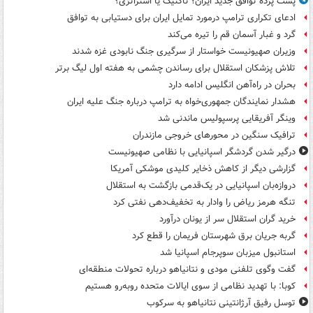
پشت پرده توافق جدید ایران؛ تاکتیک یا استراتژی؟
ادعای تکراری ترامپ درمورد تمایل ایران برای دستیابی به توافق
گرد و غبار آسمان قم را تیره می‌کند
وزیران صهیونیست خواستار از سرگیری جنگ نابودی غزه شدند
تلاش پزشکان استقلال برای رساندن چشمی به هفته اول لیگ برتر
بحران در راه‌آهن انگلیس ادامه دارد
هشدار نمایندگان جمهوری‌خواه به ترامپ درباره جنگ علیه ایران
وینگر آفریقایی پرسپولیس ماندنی شد
ترافیک سنگین در محورهای خروجی مازندران
درگیر شدن گردشگر اسپانیایی با نظامی صهیونیست
گزارشی دیگر از کاهش ذخایر کلیدی موشکی آمریکا
دروازه‌بان اسپانیایی در یک‌قدمی بازگشت به استقلال
تنگه هرمز ریاض را وادار به تخفیف‌دهی نفتی کرد
خرید گران استقلال سر از یونان درآورد
گربه جریان برق شهرستان فریمان را قطع کرد
استانبول میزبان سوپرجام اسپانیا شد
گفت وگوی تلفنی مودی و نتانیاهو درباره تحولات منطقه‌ای
کوبا: با تهدید نظامی از سوی ایالات متحده روبه‌رو هستیم
توسل رفیق آرژانتینی نتانیاهو به سرکوب