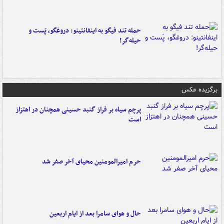
حمله تند فیگو به اینفانتینو: دروغگو، پَست‌ و
حیله‌گر!
برگزیده عکس
پرچم سیاه بر فراز گنبد حسینی همچنان در اهتزاز
است
حرم امیرالمومنین محیای آخر صفر شد
حال و هوای سامرا بعد از ایام اربعین