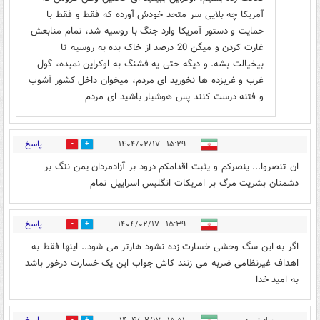
آمریکا چه بلایی سر متحد خودش آورده که فقط و فقط با
حمایت و دستور آمریکا وارد جنگ با روسیه شد، تمام منابعش
غارت کردن و میگن 20 درصد از خاک بده به روسیه تا
بیخیالت بشه. و دیگه حتی یه فشنگ به اوکراین نمیده، گول
غرب و غربزده ها نخورید ای مردم، میخوان داخل کشور آشوب
و فتنه درست کنند پس هوشیار باشید ای مردم
پاسخ
۱۵:۲۹ - ۱۴۰۴/۰۲/۱۷
3
6
ان تنصروا... ینصرکم و یثبت اقدامکم درود بر آزادمردان یمن ننگ بر
دشمنان بشریت مرگ بر امریکات انگلیس اسراییل تمام
پاسخ
۱۵:۳۹ - ۱۴۰۴/۰۲/۱۷
3
2
اگر به این سگ وحشی خسارت زده نشود هارتر می شود.. اینها فقط به
اهداف غیرنظامی ضربه می زنند کاش جواب این یک خسارت درخور باشد
به امید خدا