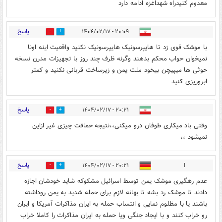
معدوم کنیدراه شهداغزه ادامه دارد
پاسخ
۲۰:۰۹ - ۱۴۰۴/۰۲/۱۷
3
4
با موشک قوی زد تا هایپرسونیک هایپرسونیک نکنید واقعیت اینه اونا
نمیخوان حواب محکم بدهند وگرنه ظرف چند روز با تجهیزات مدرن نسخه
حوثی ها میپیچن بیخود ملت یمن و زیرساخت قربانی نکنید و کمتر
ابروریزی کنید
پاسخ
۲۰:۲۱ - ۱۴۰۴/۰۲/۱۷
4
6
وقتی باد میکاری طوفان درو میکنی،،نتیجه حماقت چیزی غیر ازاین
نمیشود ،،
پاسخ
ا
۲۰:۲۱ - ۱۴۰۴/۰۲/۱۷
4
2
عدم رهگیری موشک یمن توسط اسرائیل مشکوکه شاید خودشان اجازه
دادند تا موشک رد بشه تا بهانه لازم برای حمله شدید به یمن روداشته
باشند یا با مظلوم نمایی و انتساب حمله به ایران مذاکرات آمریکا و ایران
رو خراب کنند و با ایجاد جنگی ویا حمله به ایران مذاکرات را کاملا خراب