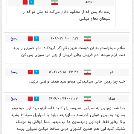
Amir
0
0
زنده باد یمن که از مظلوم دفاع می‌کند نه مثل تو که از
شیطان دفاع میکنی
پاسخ
۲۳:۲۱ - ۱۴۰۴/۰۲/۱۸
0
0
سلام میخواستم به آن دوست عزیز بگم اگر فرودگاه امام خمینی را بزند
دلت آرام میشه آدم فروش وطن فروش از چی می سوزی بس کن
پاسخ
ام
۲۳:۳۲ - ۱۴۰۴/۰۲/۱۸
0
1
خب چرا زمین خالی میزنید،کی میخواهید هدف واقعی بزنید،
پاسخ
مهران
۰۲:۲۳ - ۱۴۰۴/۰۲/۱۹
0
1
بابا شما زورتون به اسراییل نمیرسه ول کنید فلسطینو برید اول خودتونو
بسازید یه نیری هوایی قدرتمند بسازیدبعد بیاید با اسراییل سرشاخ بشید
والا ایطور فقط خودتون ومردمتون عذاب میدید شما فوقش یه موشک
شلیک کنید اون هم همین کشورای عربی ساقط میکنن نمیزارن بزسه