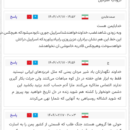
درودب اسرائیل
پاسخ
صمدعابدی
۱۹:۵۲ - ۱۴۰۴/۰۲/۱۷
2
1
خدابایمن هست
وبه.زودی.شاهدغضب.خداوندخواهندشداسراییل.جوری.نابودمیشودکه.هیچکس.درب
این.خط.این.هم.نشان.برادران.عزیزروزی.رابیادبیاوریدکه.اسراییل.دراتش
خواهدسوخت.وهیچکس.قادربه.خاموشی.ان.نخواهدشد
پاسخ
ج
۱۹:۵۶ - ۱۴۰۴/۰۲/۱۷
2
1
خداوند نگهدارتان باد شیر مردان یمنی که مثل غربزدهای ایرانی نیستید
فقط به ابزار های خفته در دل کوه مباهات می‌کنند ولی جرئت بکار گیری
ندارند التماس مذاکره می‌کنند مارا آدم حساب کنند بزنید بکشید این
دشمن خونخوار را کشته هم شوید زنده در دل تاریخ خواهید بود پیروز م
که شوید انشااله روسیاهی به آنهایی که شمارا نهی می‌کردند
پاسخ
۲۰:۰۳ - ۱۴۰۴/۰۲/۱۷
4
5
حوثی ها گروهی هستند جنگ طلب که قسمتی از کشور یمن را به اسارت