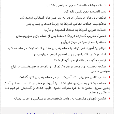
شلیک موشک بالستیک یمن به اراضی اشغالی
بندر الحدیده یمن نفس تازه کرد
توقف پروازهای بریتیش ایرویز به سرزمین‌های اشغالی تمدید شد
محکومیت حملات نظامی آمریکا به زیرساخت‌های بندری یمن
حملات هوایی آمریکا به صنعا، الحدیده و مأرب
عکس/ تخریب گسترده فرودگاه صنعا پس از حمله رژیم صهیونیستی
حمله با سلاح سرد در مرکز تل‌آویو
عراقچی: آمریکا نمی‌تواند با حمله به یمن مدعی اعاده ثبات در منطقه شود
تنگنای شدید نتانیاهو پس از تصمیم ترامپ درباره یمن
ترامپ چگونه در باتلاق یمن گرفتار شد؟
صفحه نخست روزنامه‌های عبری/ تمرکز روزنامه‌های‌ صهیونیست بر نزاع
سیاسی داخلی
مقام نظامی صهیونیست: آمریکا ما را در حمله به یمن تنها گذشت
حمله موشکی به سرزمین‌های اشغالی/ آژیرهای خطر در نقب به صدا در آمد/
یحیی سریع: تجاوزات به غزه متوقف نشود، دایره اهداف را گسترش خواهیم داد
+ عکس و فیلم
تشییع شهدای مقاومت به روایت شخصیت‌های سیاسی و اهالی رسانه