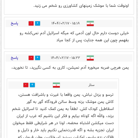
اونوقت شما با موشک زمینهای کشاورزی رو شخم می زنید.
پاسخ
۱۵:۱۸ - ۱۴۰۴/۰۲/۱۷
2
5
خیلی دوست دارم حال اون آدمی که میگه اسرائیل آدم نمی‌کشه رو
بفهمم چون این همه جنایت پس از کجا میاد
پاسخ
۱۵:۲۲ - ۱۴۰۴/۰۲/۱۷
6
10
یمن هرچی ضربه میخوره آدم نمیشن، کاری به کسی نگیرید، تا نخورید،
ستار
3
1
ترسو و بزدل نباش، یمن واقعا با غیرت و باشرافت هستن،
کاش یمن موشک بزنه وسط سالن فرودگاه گور به گور
اسقاطیل کودک کش. لطفاً به یمن کمک کنید تا اسرائیل شخم
بزند، والله اگه کوتاه بیایم و فکر این باشیم که غرب از ایران
دست میکشن اشتباه محضه، اونا در هر شرایطی فقط میخوان
ایران تجزیه بشه و اگه قدرت‌نمایی نکنیم باید خار و ذلیل و
فلاکت زده بشیم، اوکراین ببینید ای خائنین وطن فروش که