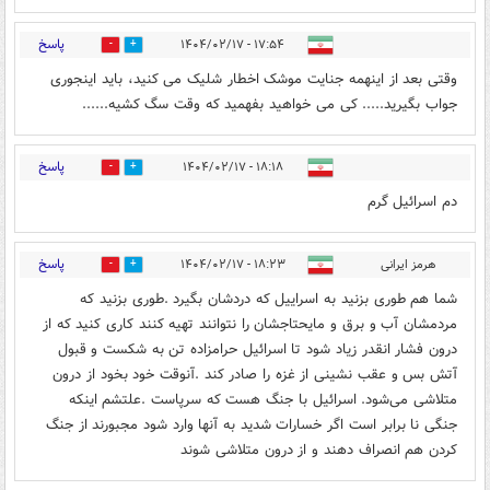
پاسخ
۱۷:۵۴ - ۱۴۰۴/۰۲/۱۷
1
0
وقتی بعد از اینهمه جنایت موشک اخطار شلیک می کنید، باید اینجوری
جواب بگیرید..... کی می خواهید بفهمید که وقت سگ کشیه......
پاسخ
۱۸:۱۸ - ۱۴۰۴/۰۲/۱۷
7
4
دم اسرائیل گرم
پاسخ
هرمز ایرانی
۱۸:۲۳ - ۱۴۰۴/۰۲/۱۷
1
2
شما هم طوری بزنید به اسراییل که دردشان بگیرد .طوری بزنید که
مردمشان آب و برق و مایحتاجشان را نتوانند تهیه کنند کاری کنید که از
درون فشار انقدر زیاد شود تا اسرائیل حرامزاده تن به شکست و قبول
آتش بس و عقب نشینی از غزه را صادر کند .آنوقت خود بخود از درون
متلاشی می‌شود. اسرائیل با جنگ هست که سرپاست .علتشم اینکه
جنگی نا برابر است اگر خسارات شدید به آنها وارد شود مجبورند از جنگ
کردن هم انصراف دهند و از درون متلاشی شوند