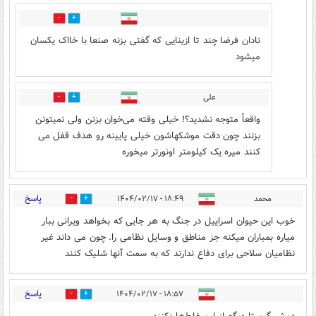
2
3
نادان فرضا چند تا ازینایی که گفتی بزنه صنعا با خااک یکسان
میشود
علی
0
1
واقعاً متوجه نشدید؟! خیلی وقته می‌خوان بزنن ولی نمیتونن
بزنند چون دقت موشکهاشون خیلی پایینه رو هدف قفل می
کنند میره یک کیلومتر اونورتر میخوره
پاسخ
محمد
۱۸:۴۹ - ۱۴۰۴/۰۲/۱۷
1
2
خوب این حیوان اسراییل در جنگ به هر جایی که بخواهد ویرانی ببار
میاره بمباران میکنه جز مناطق و وسایل نظامی را. چون می داند غیر
نظامیان سلاحی برای دفاع ندارند که به سمت آنها شلیک کنند
پاسخ
۱۸:۵۷ - ۱۴۰۴/۰۲/۱۷
3
4