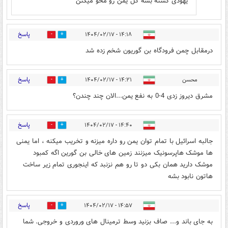
یهودی کشته بشه کل یمن رو محو میکنن
پاسخ
۱۴:۱۸ - ۱۴۰۴/۰۲/۱۷
4
6
درمقابل چمن فرودگاه بن گوریون شخم زده شد
پاسخ
محسن
۱۴:۲۱ - ۱۴۰۴/۰۲/۱۷
8
7
مشرق دیروز زدی 4-0 به نفع یمن...الان چند چندن؟
پاسخ
۱۴:۴۰ - ۱۴۰۴/۰۲/۱۷
5
10
جالبه اسرائیل با تمام توان یمن رو داره میزنه و تخریب میکنه ، اما یمنی
ها موشک هاپرسونیک میزنند زمین های خالی بن گورین اگه کمبود
موشک دارید همان بکی دو تا رو هم نزنبد که اینجوری تمام زیر ساخت
هاتون نابود بشه
پاسخ
۱۴:۵۷ - ۱۴۰۴/۰۲/۱۷
4
3
به جای باند و... صاف بزنید وسط ترمینال های وروردی و خروجی. شما