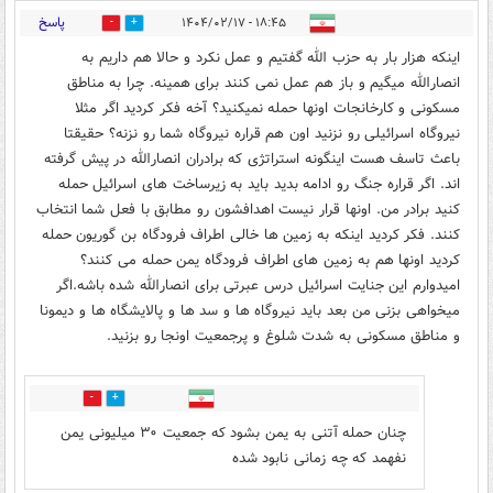
پاسخ
۱۸:۴۵ - ۱۴۰۴/۰۲/۱۷
1
3
اینکه هزار بار به حزب الله گفتیم و عمل نکرد و حالا هم داریم به
انصارالله میگیم و باز هم عمل نمی کنند برای همینه. چرا به مناطق
مسکونی و کارخانجات اونها حمله نمیکنید؟ آخه فکر کردید اگر مثلا
نیروگاه اسرائیلی رو نزنید اون هم قراره نیروگاه شما رو نزنه؟ حقیقتا
باعث تاسف هست اینگونه استراتژی که برادران انصارالله در پیش گرفته
اند. اگر قراره جنگ رو ادامه بدید باید به زیرساخت های اسرائیل حمله
کنید برادر من. اونها قرار نیست اهدافشون رو مطابق با فعل شما انتخاب
کنند. فکر کردید اینکه به زمین ها خالی اطراف فرودگاه بن گوریون حمله
کردید اونها هم به زمین های اطراف فرودگاه یمن حمله می کنند؟
امیدوارم این جنایت اسرائیل درس عبرتی برای انصارالله شده باشه.اگر
میخواهی بزنی من بعد باید نیروگاه ها و سد ها و پالایشگاه ها و دیمونا
و مناطق مسکونی به شدت شلوغ و پرجمعیت اونجا رو بزنید.
2
4
چنان حمله آتنی به یمن بشود که جمعیت ۳۰ میلیونی یمن
نفهمد که چه زمانی نابود شده