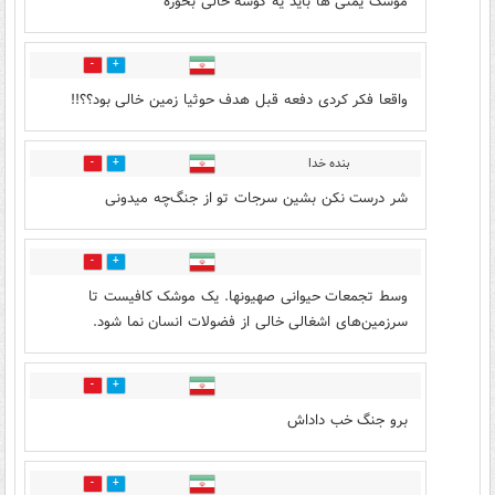
موشک یمنی ها باید یه گوشه خالی بخوره
6
9
واقعا فکر کردی دفعه قبل هدف حوثیا زمین خالی بود؟؟!!
بنده خدا
10
7
شر درست نکن بشین سرجات تو از جنگ‌چه میدونی
4
11
وسط تجمعات حیوانی صهیونها. یک موشک کافیست تا
سرزمین‌های اشغالی خالی از فضولات انسان نما شود.
7
12
برو جنگ خب داداش
7
11