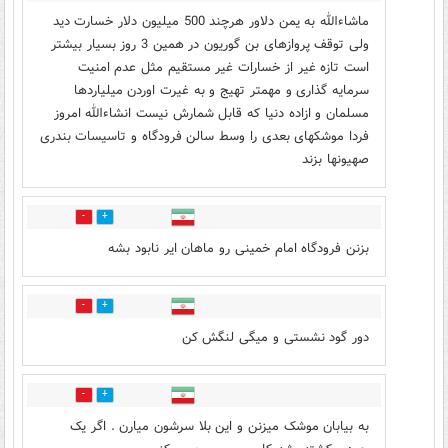
ماشاءالله به یمن دلاور هرچند 500 میلیون دلار خسارت دید
ولی توقف پروازهای بن گوریون در همین 3 روز بسیار بیشتر
است تازه غیر از خسارات غیر مستقیم مثل عدم امنیت
سرمایه گذاری و مهمتر تهیج و به غیرت اوردن میلیاردها
مسلمان و ازاده دنیا که قابل شمارش نیست انشاءالله امروز
فردا موشکهای بعدی را وسط سالن فرودگاه و تاسیسات بندری
صهیونها بزند
15
12
بزنن فرودگاه امام خمینی رو ماهان ایر نابود بشه
4
7
دور گود نشستی و میگی لنگش کن
1
5
به بیابان موشک میزنن و این بلا سرشون میارن . اگر یک