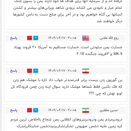
گرفته اند و از سرمایه آنها برای هدف ها خود دارند یمن را بسوی جنگ
تمام عیار و نابودی می کشاند بزودی شاهد ویرانی‌های بیشتر و کشتن
انسانها بی گناه خواهیم بود و در آخر برای صلح دست به دامن کشورها
دیگر خواهند شد
پاسخ
روح الله غلامی
۲۰:۰۵ - ۱۴۰۴/۰۲/۱۷
1
1
جسارت یمن ستودنی است. خسارت مستقیم به آمریکا ۲۰ فروند پهباد
MK.9 و ۳فروند جنگنده F.18
پاسخ
۲۰:۰۵ - ۱۴۰۴/۰۲/۱۷
1
4
بن گوریون زدن بیست برابر قدرتمندتر جواب داد تازه با موشک هم زدن
که فک نکنین فقط شماها موشک دارید سوال اینه زدن چمن فرودگاه تل
اوبو تهش که چی ؟؟؟
پاسخ
حسین مظفری
۲۰:۰۵ - ۱۴۰۴/۰۲/۱۷
2
1
درودبرمردم یمن ودرودبرنیروهای انقلابی یمن شجاع بااخلاص ترین مردم
کره زمین علیه دشمن صهیونی تشکرتشکربزنیددشمن جنایتکاررابدرک