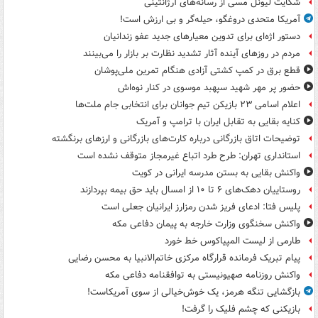
شکایت لیونل مسی از رسانه‌های آرژانتینی
آمریکا متحدی دروغگو، حیله‌گر و بی ارزش است!
دستور اژه‌ای برای تدوین معیارهای جدید عفو زندانیان
مردم در روزهای آینده آثار تشدید نظارت بر بازار را می‌بینند
قطع برق در کمپ کشتی آزادی هنگام تمرین ملی‌پوشان
حضور پر مهر شهید سپهبد موسوی در کنار نوه‌اش
اعلام اسامی ۲۳ بازیکن تیم جوانان برای انتخابی جام ملت‌ها
کنایه بقایی به تقابل ایران با ترامپ و آمریک
توضیحات اتاق بازرگانی درباره کارت‌های بازرگانی و ارزهای برنگشته
استانداری تهران: طرح طرد اتباع غیرمجاز متوقف نشده است
واکنش بقایی به بستن مدرسه ایرانی در کویت
روستاییان دهک‌های ۶ تا ۱۰ از امسال باید حق بیمه بپردازند
پلیس فتا: ادعای فریز شدن رمزارز ایرانیان جعلی است
واکنش سخنگوی وزارت خارجه به پیمان دفاعی مکه
طارمی از لیست المپیاکوس خط خورد
پیام تبریک فرمانده قرارگاه مرکزی خاتم‌الانبیا به محسن رضایی
واکنش روزنامه صهیونیستی به توافقنامه دفاعی مکه
بازگشایی تنگه هرمز، یک خوش‌خیالی از سوی آمریکاست!
بازیکنی که چشم فلیک را گرفت!