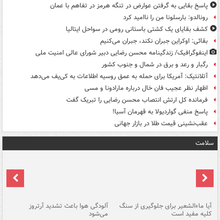
پاسخ بقایی به گرفتن عوارض در تنگه هرمز در تفاهم با عمان
رونالدو: بارسلونا من را ناامید کرد
کشف بقایای یک کشتی باستانی رومی در سواحل ایتالیا
بقائی: اوکراین جبران نکند، جبران می‌کنیم
اینفوگرافیک/ زندگینامه محسن رضایی دبیر شورای عالی امنیت‌ ملی
رگبار و رعد و برق در شمال و جنوب کشور
آتلانتیک: آمریکا برای حمله به عمق روسیه اطلاعات به کی‌یف می‌دهد
اظهار نظر عجیب فان خال درباره مارادونا و مسی
فرمانده کل ارتش انتصاب محسن رضایی را تبریک گفت
پاسخ منفی گواردیولا به قهرمان آسیا!
عقب‌نشینی قیمت طلا در بازار جهانی
سلامت
آیا ماءالشعیر برای جلوگیری از سنگ
آلودگی هوا باعث تشدید آرتروز
حذ
کلیه مفید است
می‌شود
کل