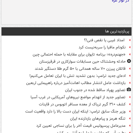
پربازدیدترین ها
امداد غیبی یا نقص فنی!؟
نکونام مافیا را سربه‌نیست کرد
«جهنم‌دره»؛ برنامه تایوان برای مقابله با حمله احتمالی چین
حادثه وحشتناک حین مسابقات سوارکاری در قرقیزستان
قاتلان پیرزن ۷۰ ساله همدانی با ۵۰ گرم طلا دستگیر شدند
ادعای جدید ترامپ: بدون تشدید تنش با ایران تعامل می‌کنیم!
بازداشت عامل انتشار مطالب اهانت‌آمیز درباره راهپیمایی اربعین
تصاویر پهپاد ساقط شده در جنوب ایران
تصاویر جدید از انهدام مواضع نیروهای آمریکایی در غرب آسیا
کشف ۳۱۰ گرم تریاک از معده مسافر اتوبوس در قاینات
وزیر جنگ سابق ترامپ: اینکه ایران دست بالا را دارد واقعیت است
تنگه هرمز و پیام‌های بازدارنده ایران
مدیرعامل پرسپولیس قیمت آخر را برای نساجی تعیین کرد
بطری آبی که ماشین شما را به آتش می‌کشد