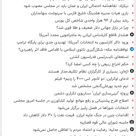
نیکزاد: تفاهنامه احتمالی ایران و عمان باید در مجلس مصوب شود
بازی هیات مدیره هلدینگ خلیج فارس با سرنوشت سهامداران
رشد بیش از ۹۴ هزار واحدی شاخص کل بورس
چرا در بازار جهانی دلار ضعیف و طلا قوی شد؟
هشدار قاطع کارشناس ایرانی به ماجراجویی مجدد آمریکا
ورود تاکر کارلسون به انتخابات آمریکا؛ تهدیدی جدی برای پایگاه ترامپ
توافقنامه مکه؛ شکل‌گیری ناتوی اسلامی یا اقدامی فاقد اثر راهبردی؟
استعفای نایب‌رئیس فدراسیون کشتی
حکم اخراج ربیعی را چه کسی امضا کرد؟
اژه‌ای: بسیاری از کارگزاران نظام تکلیف‌مدار هستند
ادعای اوکراین: دو لانچر اس-۴۰۰ را زدیم+ فیلم
تیم جدید پورعلی‌گنجی مشخص شد
پروژه "لیبی‌سازی ایران" سناریوی تکراری دشمن
اصلاح طرح پشتیبانی و رفع موانع تولید کشاورزی در جلسه امروز مجلس
انتخابات شوراها در فصل پاییز برگزار می‌شود
اقدامات چین در جنگ علیه ایران، قیمت نفت را ۳۰ دلار کاهش داد
جلسه شورای عالی قوه قضاییه
رئیس عدلیه: رضایت و اعتماد مردم با لفاظی حاصل نمی‌شود