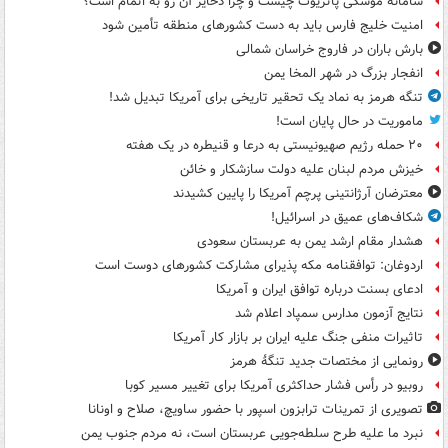
سامانه موشکی پاتریوت چیست و چرا ذخایر آن رو به اتمام است؟
امنیت خلیج فارس باید به دست کشورهای منطقه تأمین شود
بارش باران در فاروج خراسان شمالی
انفجار بزرگ در شهر المخا یمن
تنگه هرمز به نماد یک تحقیر تاریخی برای آمریکا تبدیل شد!
ماموریت در حال پایان است!
۲۰ حمله رژیم صهیونیستی به درعا و قنیطره در یک هفته
خیزش مردم لبنان علیه دولت سازشکار و خائن
معترضان آرژانتینی پرچم آمریکا را پایین کشیدند
شکاف‌های عمیق در اسرائیل!
هشدار مقام ارشد یمن به عربستان سعودی
اردوغان: توافقنامه مکه پذیرای مشارکت کشورهای دوست است
ادعای بسنت درباره توافق ایران و آمریکا
نتایج آزمون مدارس سمپاد اعلام شد
تاثیرات منفی جنگ علیه ایران بر بازار کار آمریکا
رونمایی از مختصات جدید تنگۀ هرمز
روبیو در رأس فشار حداکثری آمریکا برای تغییر مسیر کوبا
تصویری از تمرینات ترابزون اسپور با حضور ساویچ، صلاح و اونانا
نبرد ما علیه طرح سلطه‌جویی عربستان است، نه مردم جنوب یمن