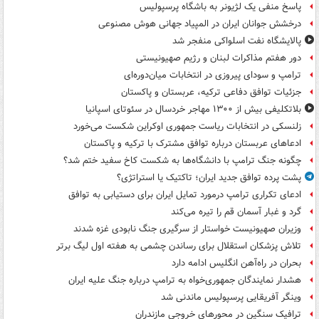
پاسخ منفی یک لژیونر به باشگاه پرسپولیس
درخشش جوانان ایران در المپیاد جهانی هوش مصنوعی
پالایشگاه نفت اسلواکی منفجر شد
دور هفتم مذاکرات لبنان و رژیم صهیونیستی
ترامپ و سودای پیروزی در انتخابات میان‌دوره‌ای
جزئیات توافق دفاعی ترکیه، عربستان و پاکستان
بلاتکلیفی بیش از ۱۳۰۰ مهاجر خردسال در سئوتای اسپانیا
زلنسکی در انتخابات ریاست جمهوری اوکراین شکست می‌خورد
ادعاهای عربستان درباره توافق مشترک با ترکیه و پاکستان
چگونه جنگ ترامپ با دانشگاه‌ها به شکست کاخ سفید ختم شد؟
پشت پرده توافق جدید ایران؛ تاکتیک یا استراتژی؟
ادعای تکراری ترامپ درمورد تمایل ایران برای دستیابی به توافق
گرد و غبار آسمان قم را تیره می‌کند
وزیران صهیونیست خواستار از سرگیری جنگ نابودی غزه شدند
تلاش پزشکان استقلال برای رساندن چشمی به هفته اول لیگ برتر
بحران در راه‌آهن انگلیس ادامه دارد
هشدار نمایندگان جمهوری‌خواه به ترامپ درباره جنگ علیه ایران
وینگر آفریقایی پرسپولیس ماندنی شد
ترافیک سنگین در محورهای خروجی مازندران