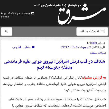
جمعه ۱۶ مرداد ۱۴۰۵ -
Aug
7 2026
تحولات منطقه
کد خبر
1710083
تاریخ انتشار:
۷ اردیبهشت ۱۴۰۴ - ۲۳:۵۳
۰ نظر
چاپ
تحولات منطقه
شکاف در قلب ارتش اسرائیل؛ نیروی هوایی علیه فرماندهی
منطقه جنوب!+ فیلم
به گزارش مشرق،
کانال تلگرامی ایرانیکTV ویدئویی با عنوان شکاف در قلب
ارتش اسرائیل؛ نیروی هوایی علیه فرماندهی منطقه جنوب و هشدار روزنامه
یدیعوت آحارونوت منتشر کرد:
شب قبل مختصات را می‌دهند، صبح حمله می‌کنند، عصر در شبکه‌های
اجتماعی می‌بینند اشتباه کرده‌اند. اینجاست که شکاف نیروی هوایی با