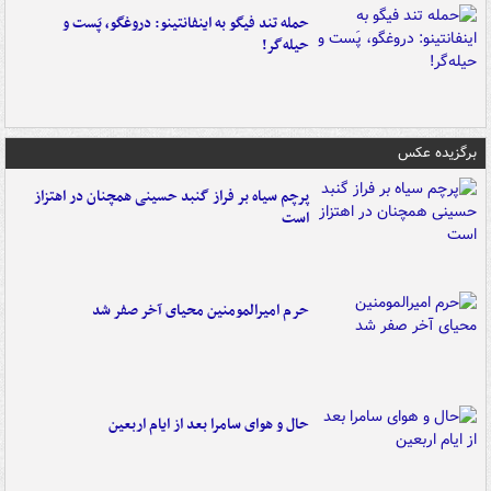
حمله تند فیگو به اینفانتینو: دروغگو، پَست‌ و
حیله‌گر!
برگزیده عکس
پرچم سیاه بر فراز گنبد حسینی همچنان در اهتزاز
است
حرم امیرالمومنین محیای آخر صفر شد
حال و هوای سامرا بعد از ایام اربعین