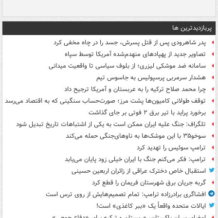
پربازدیدترین ها
پدر شاهرودی پس از قتل پسرش، جسد را در چاه مخفی کرد
تصاویر جدید از پهپادهای منهدم‌شده آمریکا توسط سپاه
سامانه ضد موشکی لیزری؛ از بلوف سیاسی تا واقعیت میدانی
هشدار سرمربی پرسپولیس به جاسوس تیم
چرا محمد صلاح ترکیه را به عربستان و آمریکا ترجیح داد
توقف طولانی کامیون‌ها پشت مرز؛ صورت‌حساب سنگینی که به اقتصاد می‌رسد
برخورد پراید با تیر برق ۲ فوتی بر جای گذاشت
تلگراف: جنگ علیه ایران ممکن است به یکی از اشتباهات تاریخ تبدیل شود
سوخو۳۵ با این موشک‌ها به ناوهای‌جنگی حمله می‌کند
ترامپ سوئیس را تهدید کرد
ترامپ: فکر می‌کنم جنگ با ایران خیلی زود پایان می‌یابد
استقبال خاص دخترک عراقی از زائران اربعین حسینی
گربه جریان برق شهرستان فریمان را قطع کرد
افشاگری برادرزاده ترامپ: تمام تصمیم‌هایش از روی ترس است
ایالات متحده واقعاً یک «ببر کاغذی» است!
امضای سران پاکستان، عربستان و ترکیه برای «دفاع جمعی»