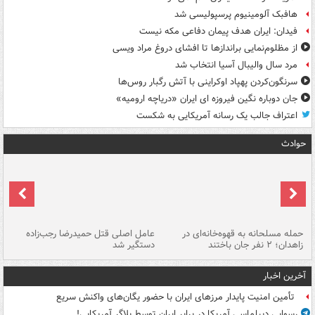
هافبک آلومینیوم پرسپولیسی شد
فیدان: ایران هدف پیمان دفاعی مکه نیست
از مظلوم‌نمایی براندازها تا افشای دروغ مراد ویسی
مرد سال والیبال آسیا انتخاب شد
سرنگون‌کردن پهپاد اوکراینی با آتش رگبار روس‌ها
جان دوباره نگین فیروزه ای ایران «دریاچه ارومیه»
اعتراف جالب یک رسانه آمریکایی به شکست
حوادث
حمله مسلحانه به قهوه‌خانه‌ای در
عامل اصلی قتل حمیدرضا رجب‌زاده
گر
زاهدان؛ ۲ نفر جان باختند
دستگیر شد
نا
آخرین اخبار
تأمین امنیت پایدار مرزهای ایران با حضور یگان‌های واکنش سریع
رسوایی دیپلماسی آمریکا در برابر ایران توسط بلاگر آمریکایی!