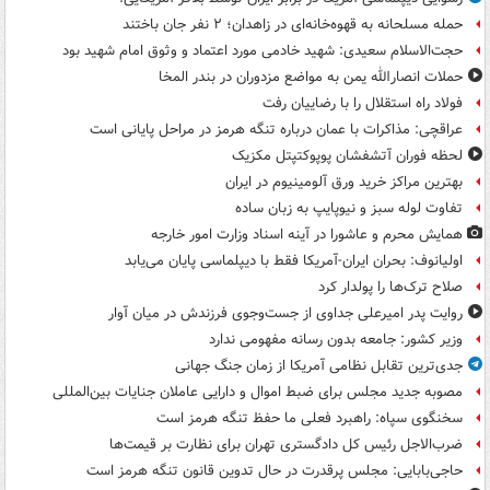
حمله مسلحانه به قهوه‌خانه‌ای در زاهدان؛ ۲ نفر جان باختند
حجت‌الاسلام سعیدی: شهید خادمی مورد اعتماد و وثوق امام شهید بود
حملات انصارالله یمن به مواضع مزدوران در بندر المخا
فولاد راه استقلال را با رضاییان رفت
عراقچی: مذاکرات با عمان درباره تنگه هرمز در مراحل پایانی است
لحظه فوران آتشفشان پوپوکتپتل مکزیک
بهترین مراکز خرید ورق آلومینیوم در ایران
تفاوت لوله سبز و نیوپایپ به زبان ساده
همایش محرم و عاشورا در آینه اسناد وزارت امور خارجه
اولیانوف: بحران ایران-آمریکا فقط با دیپلماسی پایان می‌یابد
صلاح ترک‌ها را پولدار کرد
روایت پدر امیرعلی جداوی از جست‌وجوی فرزندش در میان آوار
وزیر کشور: جامعه بدون رسانه مفهومی ندارد
جدی‌ترین تقابل نظامی آمریکا از زمان جنگ جهانی
مصوبه جدید مجلس برای ضبط اموال و دارایی عاملان جنایات بین‌المللی
سخنگوی سپاه: راهبرد فعلی ما حفظ تنگه هرمز است
ضرب‌الاجل رئیس کل دادگستری تهران برای نظارت بر قیمت‌ها
حاجی‌بابایی: مجلس پرقدرت در حال تدوین قانون تنگه هرمز است