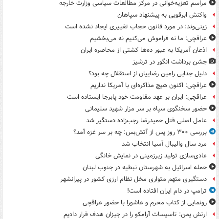
مراسم تعزیه‌خوانی در مرکز مطالعات سیاسی وزارت خارجه
واکنش ابرقویی به پیشنهاد سپاهان
زینی‌وند: در مورد قانون حجاب تغییری ایجاد نشده است
عراقچی: ما نه فراموش می‌کنیم نه می‌بخشیم
اذعان آمریکا به عبور ده‌ها کشتی از محاصره ایران
جشن برداشت انگور در ترشیز
دلیل جدایی رامین رضاییان از استقلال چه بود؟
عراقچی: اکنون هیچ مذاکره‌ای با آمریکا نداریم
عراقچی: ایران بر عهد مقاومت خود پابرجا ایستاده است
حضور سخنگوی سپاه بر سر مزار شهید سلیمانی
عامل اصلی قتل حمیدرضا رجب‌زاده دستگیر شد
بررسی ۳۰۰ روز پس از آتش‌بس: چه بر سر غزه آمد؟
مرد سال والیبال آسیا انتخاب شد
عادی‌سازی تولید زیرزمینی در نمایش خانگی
حمله اسرائیل به شهرستان نبطیه در جنوب لبنان
دستگیری متهم متواری مخل نظام ارزی کشور در پیرانشهر
ترامپ در دام ایران افتاده است!
رونمایی از کتاب محرم و عاشورا با حضور عراقچی
ارتش یمن: تاسیسات آرامکو را در جیزان هدف قرار دادیم