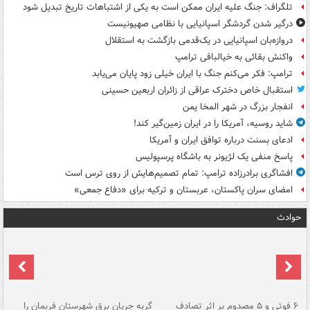
تلگراف: جنگ علیه ایران ممکن است به یکی از اشتباهات تاریخ تبدیل شود
درگیر شدن گردشگر اسپانیایی با نظامی صهیونیست
دروازه‌بان اسپانیایی در یک‌قدمی بازگشت به استقلال
واکنش بقائی به خیالبافی ترامپ
ترامپ: فکر می‌کنم جنگ با ایران خیلی زود پایان می‌یابد
استقبال خاص دخترک عراقی از زائران اربعین حسینی
انفجار بزرگ در شهر المخا یمن
شاید روسیه، آمریکا را در ایران زمین‌گیر کند!
ادعای بسنت درباره توافق ایران و آمریکا
پاسخ منفی یک لژیونر به باشگاه پرسپولیس
افشاگری برادرزاده ترامپ: تمام تصمیم‌هایش از روی ترس است
امضای سران پاکستان، عربستان و ترکیه برای «دفاع جمعی»
حوادث
۶ فوتی و ۵ مصدوم بر اثر تصادف
گربه جریان برق شهرستان فریمان را
رگ