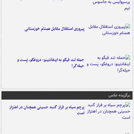
پیروزی استقلال مقابل همنام خوزستانی
حمله تند فیگو به اینفانتینو: دروغگو، پَست‌ و
حیله‌گر!
برگزیده عکس
پرچم سیاه بر فراز گنبد حسینی همچنان در اهتزاز
است