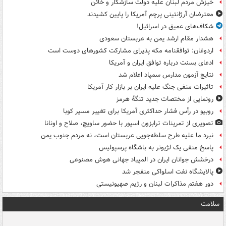
خیزش مردم لبنان علیه دولت سازشکار و خائن
معترضان آرژانتینی پرچم آمریکا را پایین کشیدند
شکاف‌های عمیق در اسرائیل!
هشدار مقام ارشد یمن به عربستان سعودی
اردوغان: توافقنامه مکه پذیرای مشارکت کشورهای دوست است
ادعای بسنت درباره توافق ایران و آمریکا
نتایج آزمون مدارس سمپاد اعلام شد
تاثیرات منفی جنگ علیه ایران بر بازار کار آمریکا
رونمایی از مختصات جدید تنگۀ هرمز
روبیو در رأس فشار حداکثری آمریکا برای تغییر مسیر کوبا
تصویری از تمرینات ترابزون اسپور با حضور ساویچ، صلاح و اونانا
نبرد ما علیه طرح سلطه‌جویی عربستان است، نه مردم جنوب یمن
پاسخ منفی یک لژیونر به باشگاه پرسپولیس
درخشش جوانان ایران در المپیاد جهانی هوش مصنوعی
پالایشگاه نفت اسلواکی منفجر شد
دور هفتم مذاکرات لبنان و رژیم صهیونیستی
سلامت