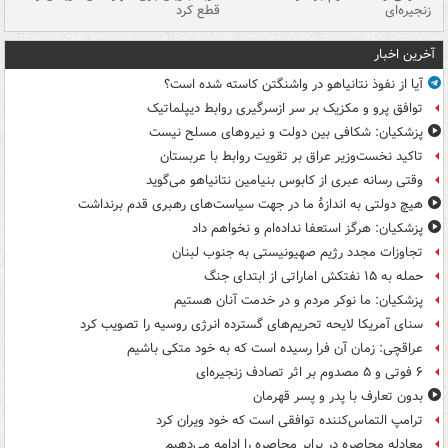
زنجیره‌ای
قطع کرد
آخرین اخبار
آیا از نفوذ نتانیاهو در واشنگتن کاسته شده است؟
توافق پرو و مکزیک بر سر ازسرگیری روابط دیپلماتیک
پزشکیان: شکافی بین دولت و نیروهای مسلح نیست
تاکید نخست‌وزیر عراق بر تقویت روابط با عربستان
وقتی رسانه عبری از کابوس بنیامین نتانیاهو می‌گوید
هیچ دولتی به اندازۀ ما در جهت سیاست‌های رهبری قدم برنداشت
پزشکیان: هرگز استعفا نداده‌ام و نخواهم داد
تجاوزات مجدد رژیم صهیونیستی به جنوب لبنان
حمله به ۱۵ نفتکش‌ اماراتی از ابتدای جنگ
پزشکیان: ما نوکر مردم و در خدمت آنان هستیم
سنای آمریکا لایحه تحریم‌های گسترده انرژی روسیه را تصویب کرد
عراقچی: زمان آن فرا رسیده است که به خود متکی باشیم
۶ فوتی و ۵ مصدوم بر اثر تصادف زنجیره‌ای
بدون تعارف با پدر و پسر قهرمان
ترامپ التماس‌کننده توافقی است که خود ویران کرد
معادله محاصره در برابر محاصره را ادامه می‌دهیم