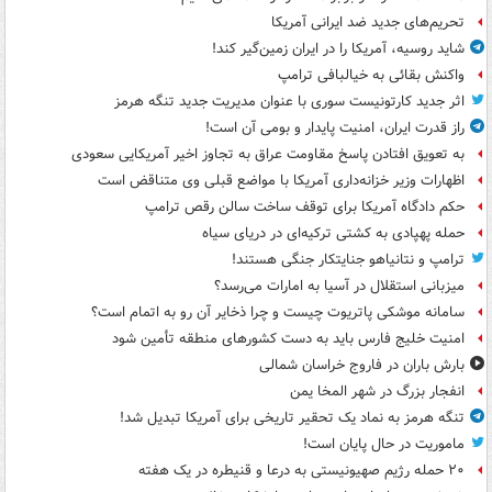
تحریم‌های جدید ضد ایرانی آمریکا
شاید روسیه، آمریکا را در ایران زمین‌گیر کند!
واکنش بقائی به خیالبافی ترامپ
اثر جدید کارتونیست سوری با عنوان مدیریت جدید تنگه هرمز
راز قدرت ایران، امنیت پایدار و بومی آن است!
به تعویق افتادن پاسخ مقاومت عراق به تجاوز اخیر آمریکایی سعودی
اظهارات وزیر خزانه‌داری آمریکا با مواضع قبلی وی متناقض است
حکم دادگاه آمریکا برای توقف ساخت سالن رقص ترامپ
حمله پهپادی به کشتی ترکیه‌ای در دریای سیاه
ترامپ و نتانیاهو جنایتکار جنگی هستند!
میزبانی استقلال در آسیا به امارات می‌رسد؟
سامانه موشکی پاتریوت چیست و چرا ذخایر آن رو به اتمام است؟
امنیت خلیج فارس باید به دست کشورهای منطقه تأمین شود
بارش باران در فاروج خراسان شمالی
انفجار بزرگ در شهر المخا یمن
تنگه هرمز به نماد یک تحقیر تاریخی برای آمریکا تبدیل شد!
ماموریت در حال پایان است!
۲۰ حمله رژیم صهیونیستی به درعا و قنیطره در یک هفته