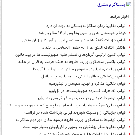
اخبار مرتبط
فیلم/ بقایی: زمان مذاکرات بستگی به روند آن دارد
درهای عربستان به روی سوری‌ها پس از ۱۴ سال باز شد
فیلم/ جزئیات گفتگوهای غیر مستقیم ایران و آمریکا از زبان بقائی
واکنش ائتلاف الفتح عراق به حضور الجولانی در بغداد
فیلم/ کمین ترکیبی گردان‌های قسام علیه صهیونیست‌ها در بیت‌حانون
فیلم/ واکنش سخنگوی وزارت خارجه به هتک حرمت به قرآن در هلند
فیلم/ زمانبندی ایران در خصوص مذاکرات و توافق با آمریکا
فیلم/ بی‌تفاوتی جوانان لبنانی به بمباران‌های اسرائیل
فیلم/ بقائی: مذاکره و تهدید هم‌زمان را نپذیرفتیم
فیلم/ تظاهرات گسترده صهیونیست‌ها در تل‌آویو
فیلم/ توضیحات بقایی در خصوص سفر گروسی به ایران
فیلم/ بقایی: هرگونه ماجراجویی علیه ایران با پاسخ کوبنده مواجه خواهد شد
فیلم/ جزئیاتی از وضعیت شهروند ایرانی بازداشت شده در فرانسه
فیلم/ توضیحات سخنگوی وزارت خارجه درمورد مکان دور دوم مذاکرات
فیلم/ بقایی: سفر پزشکیان به جمهوری اذربایجان بسیار مهم است
فیلم/ بقایی: اتهامات هلند و سوئد هماهنگ شده است