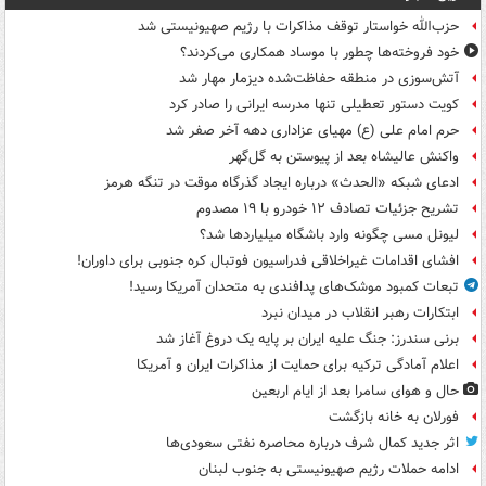
حزب‌الله خواستار توقف مذاکرات با رژیم صهیونیستی شد
خود فروخته‌ها چطور با موساد همکاری می‌کردند؟
آتش‌سوزی در منطقه حفاظت‌شده دیزمار مهار شد
کویت دستور تعطیلی تنها مدرسه ایرانی را صادر کرد
حرم امام علی (ع) مهیای عزاداری دهه آخر صفر شد
واکنش عالیشاه بعد از پیوستن به گل‌گهر
ادعای شبکه «الحدث» درباره ایجاد گذرگاه موقت در تنگه هرمز
تشریح جزئیات تصادف ۱۲ خودرو با ۱۹ مصدوم
لیونل مسی چگونه وارد باشگاه میلیاردها شد؟
افشای اقدامات غیراخلاقی فدراسیون فوتبال کره جنوبی برای داوران!
تبعات کمبود موشک‌های پدافندی به متحدان آمریکا رسید!
ابتکارات رهبر انقلاب در میدان نبرد
برنی سندرز: جنگ علیه ایران بر پایه یک دروغ آغاز شد
اعلام آمادگی ترکیه برای حمایت از مذاکرات ایران و آمریکا
حال و هوای سامرا بعد از ایام اربعین
فورلان به خانه بازگشت
اثر جدید کمال شرف درباره محاصره نفتی سعودی‌ها
ادامه حملات رژیم صهیونیستی به جنوب لبنان