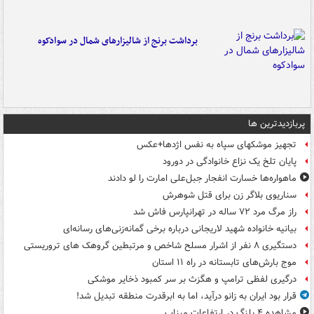
برداشت برنج از شالیزارهای شمال در سوادکوه
پربازدیدترین ها
تجهیز موشکهای سپاه به نفس اژدها+عکس
پایان تلخ یک نزاع خانوادگی در دورود
ماهواره‌ها خسارت انفجار جبل‌علی امارت را لو دادند
سناریوی بلاگر زن برای قتل شوهرش
راز مرگ مرد ۷۲ ساله در تهرانپارس فاش شد
بیانیه خانواده شهید لاریجانی درباره برخی گمانه‌زنی‌های رسانه‌ای
دستگیری ۸ نفر از اشرار مسلح شاخص و مرتبطین گروهک های تروریستی
موج بارش‌های تابستانه در راه ۱۱ استان
درگیری لفظی ترامپ و هگزث بر سر کمبود ذخایر موشکی
قرار بود ایران به زانو درآید، اما به ابرقدرت منطقه تبدیل شد!
مشاهده ۴ پلنگ در ارتفاعات میناب