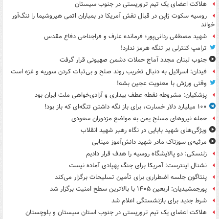
هلاکت اعضای یک تیم تروریستی در جنوب سیستان
روسیه سکوت ژاپن در قبال نقش آمریکا در بمباران اتمی هیروشیما را ننگ‌آور
خواند
شهید مصطفی ردانی‌پور؛ فرمانده عارف و فراجناحی دفاع مقدس
ترامپ کنترلی بر تنگه هرمز ندارد!
جنوب لبنان مجدد آماج حملات دشمن صهیونی قرار گرفت
فیدان: اسرائیل به دنبال تخریب روند صلح و بی‌ثبات کردن سوریه و غزه است
وقتی ورزش با معنویت عجین بشه!
پزشکیان: مشروطه نقطه عطف بیداری و آزادی‌خواهی ملت ایران بود
۱۰۰ میلیارد دلار خسارت، برای باز نگه داشتن تنگه‌ای که باز بود!
حمله نیروهای مسلح یمن به مواضع مزدوران سعودی
ویژگی‌های شهید بابایی در نگاه رهبر شهید انقلاب
مرثیه‌ی سوزناک مادر شهید دانش‌آموز مینابی
زلنسکی: دو پالایشگاه روسیه را هدف قرار دادیم
نشنال اینترست: آمریکا برای جنگ پهپادی آماده نیست
پنتاگون جلسه اضطراری برای تأمین تسلیحات برگزار می‌کند
پورجمشیدیان: اربعین ۱۴۰۵ با بالاترین سطح امنیت برگزار شد
شرط جدید برای بازنشستگی اعلام شد
هلاکت اعضای یک تیم تروریستی در جنوب استان سیستان و بلوچستان