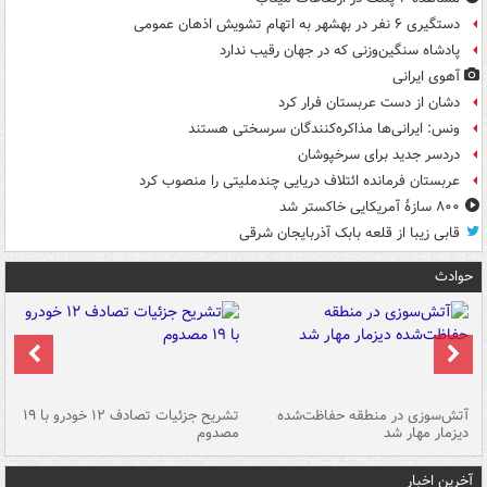
دستگیری ۶ نفر در بهشهر به اتهام تشویش اذهان عمومی
پادشاه سنگین‌وزنی که در جهان رقیب ندارد
آهوی ایرانی
دشان از دست عربستان فرار کرد
ونس: ایرانی‌ها مذاکره‌کنندگان سرسختی هستند
دردسر جدید برای سرخپوشان
عربستان فرمانده ائتلاف دریایی چندملیتی را منصوب کرد
۸۰۰ سازۀ آمریکایی خاکستر شد
قابی زیبا از قلعه بابک آذربایجان شرقی
حوادث
تصادف مرگبار در محور اهواز–شوش ۲
آتش‌سوزی در منطقه حفاظت‌شده
تشریح جزئیات تصادف ۱۲ خودرو با ۱۹
پا
دیزمار مهار شد
مصدوم
آخرین اخبار