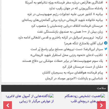
افشاگری هاآرتص درباره سفر فرستاده ویژه نتانیاهو به آمریکا
پادشاه سنگین‌وزنی که در جهان رقیب ندارد
بیانیه ۸ کشور عربی علیه تجاوزات رژیم صهیونیستی در غزه
بیانیه خانواده شهید لاریجانی درباره برخی گمانه‌زنی‌های رسانه‌ای
عربستان فرمانده ائتلاف دریایی چندملیتی را منصوب کرد
زیان بیش از ۱۰۰ همتی به صندوق‌ بازنشستگی نفت
ترکیه: تروریسم اسرائیل در کرانه باختری و قدس اشغالی ادامه دارد
ایران آقای بلامنازع تنگه هرمز!
سردار ابن‌الرضا: دست نیروهای مسلح برای پاسخ پُر است
تکذیب ادعای «نحوه ردزنی محل استقرار شهید لاریجانی»
یک‌ سوم صهیونیست‌ها در برابر حملات موشکی بی دفاع هستند
دشان از دست عربستان فرار کرد
پیام فرمانده هوافضای سپاه به بسیجیان کاشان
شناسایی و بازداشت ۲۱مزدور موساد در کرمان
سلامت