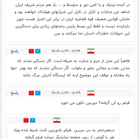
در آینده نزدیک و یا کمی دور و متوسط و ... باز هم مردم شریف ایران
شاهد این جنایات و تکرار در تکرار این شرارتهای هولناک خواهند بود و
علتش قوانین ضعیف قوه قضاییه ایران در برابر این اشرار هست چون
بازدارنده تیست و فقط این وسط پلیس زحمتهای زیادی برای دستگیری
این حیوانات خطرناک انسان نما میکشد و بس
پاسخ
۱۷:۳۶ - ۱۴۰۴/۰۱/۳۱
0
24
ظاهراً این مدل از جرم و جنایت به صرفه است. اگر دستگیر شدند که
مدتی مفت و مجانی بخور و بخواب. اگر دستگیر نشدند که چه بهتر. تنها
راه مقابله و توقف این موضوع اینه که ایستگاه آخرش مرگ باشه
پاسخ
۱۷:۳۹ - ۱۴۰۴/۰۱/۳۱
8
7
فیلم رو کی گرفته؟ دوربین تکون می خورد
1
22
درعصرحجر به سر میبری ،فیلم بادوربین ثابت ضبط شده ویک
نفر با گوشی از روی صفحه نمایشگر دوباره فیلم گرفته