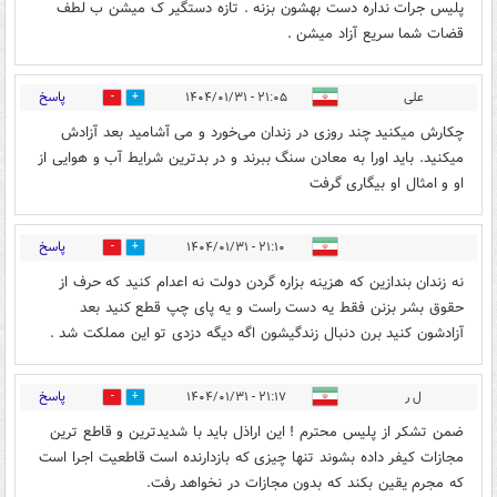
پلیس جرات نداره دست بهشون بزنه . تازه دستگیر ک میشن ب لطف
قضات شما سریع آزاد میشن .
پاسخ
علی
۲۱:۰۵ - ۱۴۰۴/۰۱/۳۱
0
1
چکارش میکنید چند روزی در زندان می‌خورد و می آشامید بعد آزادش
میکنید. باید اورا به معادن سنگ ببرند و در بدترین شرایط آب و هوایی از
او و امثال او بیگاری گرفت
پاسخ
۲۱:۱۰ - ۱۴۰۴/۰۱/۳۱
0
1
نه زندان بندازین که هزینه بزاره گردن دولت نه اعدام کنید که حرف از
حقوق بشر بزنن فقط یه دست راست و یه پای چپ قطع کنید بعد
آزادشون کنید برن دنبال زندگیشون اگه دیگه دزدی تو این مملکت شد .
پاسخ
ل ر
۲۱:۱۷ - ۱۴۰۴/۰۱/۳۱
0
3
ضمن تشکر از پلیس محترم ! این اراذل باید با شدیدترین و قاطع ترین
مجازات کیفر داده بشوند تنها چیزی که بازدارنده است قاطعیت اجرا است
که مجرم یقین بکند که بدون مجازات در نخواهد رفت.