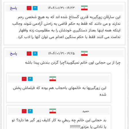
پاسخ
۱۹:۲۳ - ۱۴۰۴/۰۱/۳۱
0
6
این سارقان زورگیربه قدری گستاخ شده اند که به هیچ شخصی رحم
ندارند و می دانند که فقط به حکم قاضی به راحتی آزادمی شوند وجالب
اینکه همه اینها بعداز دستگیری خودشان را به مظلومیت زده واظهار
ندامت می کنند فقط با حکم سنگین اعدام می توان آنها را ادب کرد
پاسخ
۱۹:۲۵ - ۱۴۰۴/۰۱/۳۱
9
2
چرا از بی حجابی اون خانم نمیگویید؟چرا گردن بندش پیدا باشه
0
9
این زورگیریها به خانمهای باحجاب هم بوده که فیلماش پخش
شده
حمید
0
10
بد حجابی این خانم چه ربطي به کار کثيف زور گیر ها دارد؟ تو
یا نادانی یا مزدور!!!!!!!!!