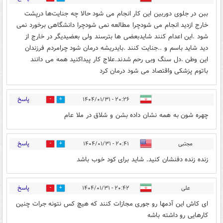
ببن در جلوی دوربین این کار انجام می شود حالا چه جنایت‌ها درپشت
خارج ازدید انجام می شودچرا مطالعه نمی شودچرا دانشگاهی برخورد نمی
شود .این اعدام کنند شایدبعضی ها بترسند ولی بعضیدیگر در خارج از
دید شاید باسم و ..‌جنایت کنند .بایدریشه درمان شود چرامردم فرزندان
این وطن .دل سنگ وبی رحم شدند.علاج کار پیداکنید همه می دانند
باتوم پزشکی واقتصاد می شود درمان کرد
پاسخ
۲۰:۲۶ - ۱۴۰۴/۰۱/۳۱
0
4
چهره شون به همه نشان داده بشن و شلاق در ملا عام
پاسخ
مجتبی
۲۰:۴۱ - ۱۴۰۴/۰۱/۳۱
0
3
زنده زنده دفنشان کنید. شاید برای کود خوب باشد
پاسخ
علی
۲۰:۴۲ - ۱۴۰۴/۰۱/۳۱
0
3
ای کاش این آدمها رو جوری مجازات کنند که هیچ کس نتونه جرات چنین
کارهایی رو داشته باشه