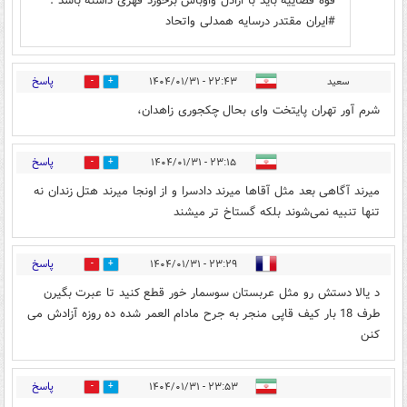
قوه قضاییه باید با اراذل واوباش برخورد قهری داشته باشد .
#ایران مقتدر درسایه همدلی واتحاد
پاسخ
سعید
۲۲:۴۳ - ۱۴۰۴/۰۱/۳۱
0
0
شرم آور تهران پایتخت وای بحال چکجوری زاهدان،
پاسخ
۲۳:۱۵ - ۱۴۰۴/۰۱/۳۱
0
0
میرند آگاهی بعد مثل آقاها میرند دادسرا و از اونجا میرند هتل زندان نه
تنها تنبیه نمی‌شوند بلکه گستاخ تر میشند
پاسخ
۲۳:۲۹ - ۱۴۰۴/۰۱/۳۱
0
0
د یالا دستش رو مثل عربستان سوسمار خور قطع کنید تا عبرت بگیرن
طرف 18 بار کیف قاپی منجر به جرح مادام العمر شده ده روزه آزادش می
کنن
پاسخ
۲۳:۵۳ - ۱۴۰۴/۰۱/۳۱
0
0