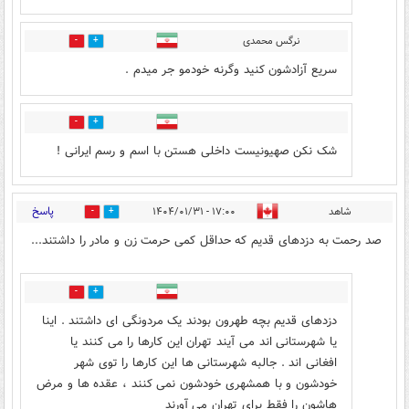
نرگس محمدی
1
7
سریع آزادشون کنید وگرنه خودمو جر میدم .
3
10
شک نکن صهیونیست داخلی هستن با اسم و رسم ایرانی !
پاسخ
شاهد
۱۷:۰۰ - ۱۴۰۴/۰۱/۳۱
1
105
صد رحمت به دزدهای قدیم که حداقل کمی حرمت زن و مادر را داشتند...
50
34
دزدهای قدیم بچه طهرون بودند یک مردونگی ای داشتند . اینا
یا شهرستانی اند می آیند تهران این کارها را می کنند یا
افغانی اند . جالبه شهرستانی ها این کارها را توی شهر
خودشون و با همشهری خودشون نمی کنند ، عقده ها و مرض
هاشون را فقط برای تهران می آورند