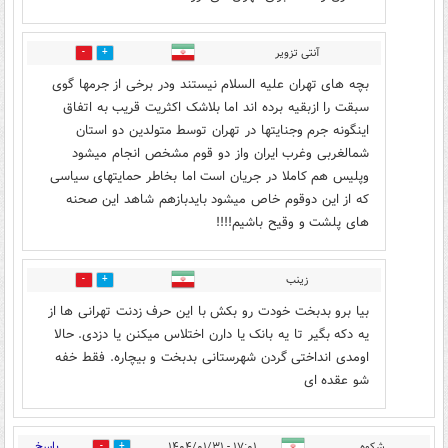
آنتی تزویر
22
14
بچه های تهران علیه السلام نیستند ودر برخی از جرمها گوی
سبقت را ازبقیه برده اند اما بلاشک اکثریت قریب به اتفاق
اینگونه جرم وجنایتها در تهران توسط متولدین دو استان
شمالغربی وغرب ایران واز دو قوم مشخص انجام میشود
وپلیس هم کاملا در جریان است اما بخاطر حمایتهای سیاسی
که از این دوقوم خاص میشود بایدبازهم شاهد این صحنه
های پلشت و وقیح باشیم!!!!
زینب
3
17
بیا برو بدبخت خودت رو بکش با این حرف زدنت تهرانی ها از
یه دکه بگیر تا یه بانک یا دارن اختلاس میکنن یا دزدی. حالا
اومدی انداختی گردن شهرستانی بدبخت و بیچاره. فقط خفه
شو عقده ای
پاسخ
شکوه
۱۷:۰۱ - ۱۴۰۴/۰۱/۳۱
0
59