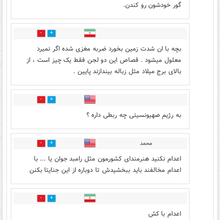
گور خودشون رو کندن.
1
51
بچه با ان شدت زمین بخورد ضربه مغزی شده اگر نمیرد
معلول میشود . قصاص این دو لجن فقط یک چیز است ، از
بالای برج میلاد مثل زباله بیندازند پایین .
52
6
به رژیم صهیونسیتی چه ربطی داره ؟
محمد
2
33
اعدام نکنید هنرمندای کشورمون مثل رامبد جوان یا ... با
اعدام مخالفند باید ببخشیدش تا دوباره از این جنایتا بکنن
0
1
اعدام با کش