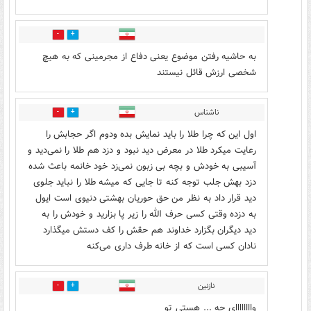
0
10
به حاشیه رفتن موضوع یعنی دفاع از مجرمینی که به هیچ
شخصی ارزش قائل نیستند
ناشناس
10
1
اول این که چرا طلا را باید نمایش بده ودوم اگر حجابش را
رعایت میکرد طلا در معرض دید نبود و دزد هم طلا را نمی‌دید و
آسیبی به خودش و بچه بی زبون نمی‌زد خود خانمه باعث شده
دزد بهش جلب توجه کنه تا جایی که میشه طلا را نباید جلوی
دید قرار داد به نظر من حق حوریان بهشتی دنیوی است ایول
به دزده وقتی کسی حرف الله را زیر پا بزارید و خودش را به
دید دیگران بگزارد خداوند هم حقش را کف دستش میگذارد
نادان کسی است که از خانه طرف داری می‌کنه
نازنین
0
0
واااااااای چه ... هستی تو