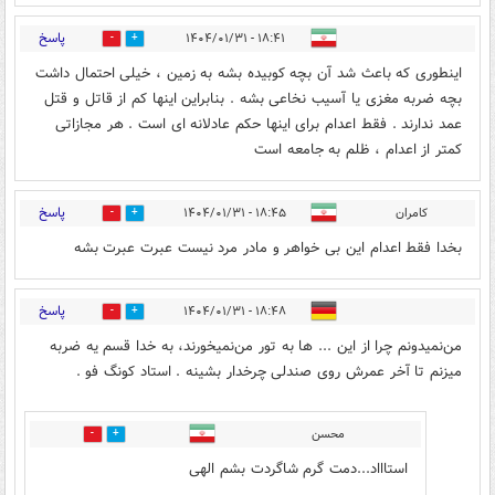
پاسخ
۱۸:۴۱ - ۱۴۰۴/۰۱/۳۱
0
10
اینطوری که باعث شد آن بچه کوبیده بشه به زمین ، خیلی احتمال داشت
بچه ضربه مغزی یا آسیب نخاعی بشه . بنابراین اینها کم از قاتل و قتل
عمد ندارند . فقط اعدام برای اینها حکم عادلانه ای است . هر مجازاتی
کمتر از اعدام ، ظلم به جامعه است
پاسخ
کامران
۱۸:۴۵ - ۱۴۰۴/۰۱/۳۱
0
6
بخدا فقط اعدام این بی خواهر و مادر مرد نیست عبرت عبرت بشه
پاسخ
۱۸:۴۸ - ۱۴۰۴/۰۱/۳۱
0
7
من‌نمیدونم چرا از این ... ها به تور من‌نمیخورند‌، به خدا قسم یه ضربه
میزنم تا آخر عمرش روی صندلی چرخدار بشینه . استاد کونگ فو .
محسن
0
0
استاااد...دمت گرم شاگردت بشم الهی