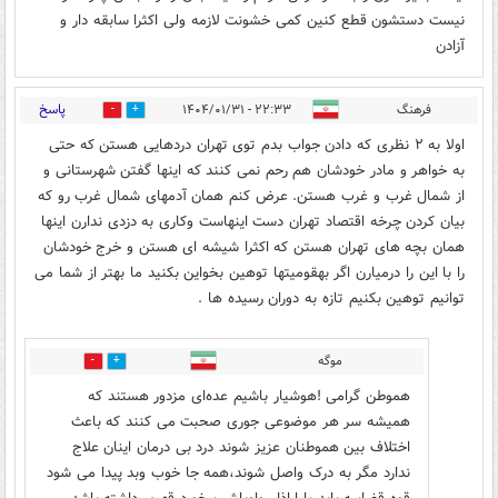
نیست دستشون قطع کنین کمی خشونت لازمه ولی اکثرا سابقه دار و
آزادن
پاسخ
فرهنگ
۲۲:۳۳ - ۱۴۰۴/۰۱/۳۱
0
0
اولا به ۲ نظری که دادن جواب بدم توی تهران دردهایی هستن که حتی
به خواهر و مادر خودشان هم رحم نمی کنند که اینها گفتن شهرستانی و
از شمال غرب و غرب هستن. عرض کنم همان آدمهای شمال غرب رو که
بیان کردن چرخه اقتصاد تهران دست اینهاست وکاری به دزدی ندارن اینها
همان بچه های تهران هستن که اکثرا شیشه ای هستن و خرج خودشان
را با این را درمیارن اگر بهقومیتها توهین بخواین بکنید ما بهتر از شما می
توانیم توهین بکنیم تازه به دوران رسیده ها .
موگه
0
0
هموطن گرامی !هوشیار باشیم عده‌ای مزدور هستند که
همیشه سر هر موضوعی جوری صحبت می کنند که باعث
اختلاف بین هموطنان عزیز شوند درد بی درمان اینان علاج
ندارد مگر به درک واصل شوند،همه جا خوب وبد پیدا می شود