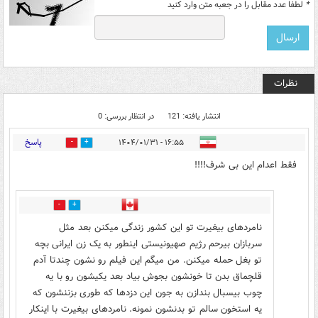
*
لطفا عدد مقابل را در جعبه متن وارد کنید
نظرات
انتشار یافته: 121
در انتظار بررسی: 0
پاسخ
۱۶:۵۵ - ۱۴۰۴/۰۱/۳۱
1
107
فقط اعدام این بی شرف!!!!
3
71
نامردهای بیغیرت تو این کشور زندگی میکنن بعد مثل
سربازان بیرحم رژیم صهیونیستی اینطور به یک زن ایرانی بچه
تو بغل حمله میکنن. من میگم این فیلم رو نشون چندتا آدم
قلچماق بدن تا خونشون بجوش بیاد بعد یکیشون رو با یه
چوب بیسبال بندازن به جون این دزدها که طوری بزننشون که
یه استخون سالم تو بدنشون نمونه. نامردهای بیغیرت با اینکار