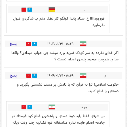
.
0
0
قوووودااااا ع استاد پاندا کونگو کار لطفا منم ب شاگردی قبول
بفرمایید
پاسخ
۱۸:۴۹ - ۱۴۰۴/۰۱/۳۱
0
7
اگر خدای نکرده به سر کودک ضربه وارد میشد چی جواب میدادی؟ واقعا
سزای همچین موجود پلیدی اعدام نیست ؟
پاسخ
م
۱۸:۴۹ - ۱۴۰۴/۰۱/۳۱
0
6
حکومت اسلامی! ترا به قرآن که با نامش بر مسند نشستی بگیرید و
دستش را قطع کنید.
جواد
0
0
بی شرفها فقط باید دوتا دستها و پاهشون قطع کرد فرستاد تو
جامعه اعدام فایده نداره متاسفانه قوه قضاییه چند وقت دیگه