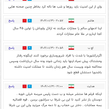
وای از این امنیت باید روزها و شب ها ناله کرد بخاطر چنین صحنه هایی
پاسخ
هاشم
۲۰:۵۷ - ۱۴۰۴/۰۱/۳۱
2
3
اینا ادمهای سالم را مجازات میکنند نه اراذل واوباش را تواین ۴۵ سال
کجا اینارو در ملا عام مجازات کردند
پاسخ
اچ ب
۲۰:۵۸ - ۱۴۰۴/۰۱/۳۱
0
1
اگردرکشورما با شدت با افراد شروروسارق برخورد کنند اینگونه رفتار
وحشتناک پیش نمیاد.اینها باید زندانی شوند وده سال دربازداشت وسپس
محاکمه شوند وبیست سال هم زندان باشند تا مملکت امنیت داشته
باشدویا دستشان قطع شود
پاسخ
هدایت
۲۱:۰۰ - ۱۴۰۴/۰۱/۳۱
1
2
اینکه فیلم ها منتشر میشه و ب دست پلیس میرسه خیلی خوبه .
دوستان باز نشر کنید تا این بی شرفا ب سزاشون برسن . قوه قضائیه
بسه مماشات . دختر بی حجاب رو تا دمه مرگ میزنید ولی این بی شرفا