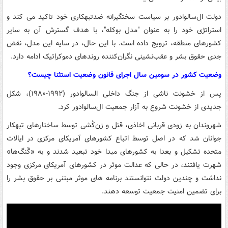
دولت ال‌سالوادور بر سیاست سختگیرانه ضدتبهکاری خود تاکید می کند و
استراتژی خود را به عنوان "مدل بوکله"، با هدف گسترش آن به سایر
کشورهای منطقه، ترویج داده است. با این حال، در سایه این مدل، نقض
جدی حقوق بشر و عقب‌نشینی نگران‌کننده روندهای دموکراتیک ادامه دارد.
وضعیت کشور در سومین سال اجرای قانون وضعیت استثنا چیست؟
پس از خشونت ناشی از جنگ داخلی السالوادور (۱۹۹۲-۱۹۸۰)، شکل
جدیدی از خشونت شروع به آزار جمعیت ال‌سالوادور کرد.
شهروندان به زودی قربانی اخاذی، قتل و زن‌کُشی توسط ساختارهای تبهکار
جوانان شد که در اصل توسط اتباع کشورهای آمریکای مرکزی در ایالات
متحده تشکیل و بعدا به کشورهای مبدا خود تبعید شدند و به «گَنگ‌ها»
شهرت یافتند، در حالی که عدالت موثر در کشورهای آمریکای مرکزی وجود
نداشت و چندین دولت نتوانستند برنامه های موثر مبتنی بر حقوق بشر را
برای تضمین امنیت جمعیت توسعه دهند.