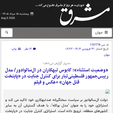
پنجشنبه ۱۵ مرداد ۱۴۰۵ -
Aug 6 2026
جهان
کد خبر
1707778
تاریخ انتشار:
۳۱ فروردین ۱۴۰۴ - ۰۹:۲۲
۱۴ نظر
چاپ
جهان
مشرق گزارش می‌دهد؛
«وضعیت استثناء»؛ کابوس تبهکاران در ال‌سالوادور/ مدل
رییس‌جمهور فلسطینی‌تبار برای کنترل جنایت در «پایتخت
قتل جهان» +عکس و فیلم
دولت ال‌سالوادور بر سیاست سختگیرانه ضدتبهکاری خود تاکید می کند و
استراتژی خود را به عنوان "مدل بوکله"، با هدف گسترش آن به سایر
کشورهای منطقه، ترویج داده است. استراتژی کنترل جنایت در «پایتخت