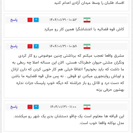
افساد طلبان را وسط میدان آزادی اعدام کنید
پاسخ
۱۰:۵۲ - ۱۴۰۴/۰۱/۳۱
4
12
کاش قوه قضائیه با اغتشاشگرا همین کار رو میکرد
پاسخ
۱۰:۵۸ - ۱۴۰۴/۰۱/۳۱
1
14
مشرق واقعا تعجب میکنم که برداشتی چنین موضوعی رو کار کردی
و‌نگران مشتی حیوان خطرناک هستی. الان این مساله اصلا چه ربطی به
ما داشت که باید بخونیم؟ اتفاقا خیلی هم کار خوبی کردن که دارن اراذل
و اوباش رو‌اینجوری میکنن تو قوطی . نه پس مثل قوه قضاییه ما باشن
که دست درد و قاتل رو باز جراشته که دیگه خوپ پلیسک جزات نداره
بهشون حزفی بزنه
پاسخ
۱۱:۰۰ - ۱۴۰۴/۰۱/۳۱
0
15
این قیافه ها معلوم است یک چاقو دستشان بدی یک شهر رو میکشند.
مدل بوکله واقعا خوب است.