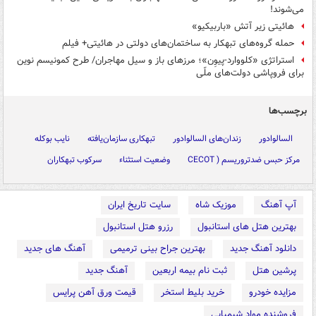
می‌شوند!
هائیتی زیر آتش «باربیکیو»
حمله گروه‌های تبهکار به ساختمان‌های دولتی در هائیتی+ فیلم
استراتژی «کلووارد-پیوِن»؛ مرزهای باز و سیل مهاجران/ طرح کمونیسم نوین
برای فروپاشی دولت‌های ملّی
برچسب‌ها
السالوادور
زندان‌های السالوادور
تبهکاری سازمان‌یافته
نایب بوکله
مرکز حبس ضدتروریسم ( CECOT
وضعیت استثناء
سرکوب تبهکاران
آپ آهنگ
موزیک شاه
سایت تاریخ ایران
بهترین هتل های استانبول
رزرو هتل استانبول
دانلود آهنگ جدید
بهترین جراح بینی ترمیمی
آهنگ های جدید
پرشین هتل
ثبت نام بیمه اربعین
آهنگ جدید
مزایده خودرو
خرید بلیط استخر
قیمت ورق آهن پرایس
فروشنده مواد شیمیایی