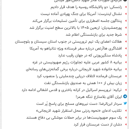
مرثیه‌ی سوزناک مادر شهید دانش‌آموز مینابی
زلنسکی: دو پالایشگاه روسیه را هدف قرار دادیم
نشنال اینترست: آمریکا برای جنگ پهپادی آماده نیست
پنتاگون جلسه اضطراری برای تأمین تسلیحات برگزار می‌کند
پورجمشیدیان: اربعین ۱۴۰۵ با بالاترین سطح امنیت برگزار شد
شرط جدید برای بازنشستگی اعلام شد
هلاکت اعضای یک تیم تروریستی در جنوب استان سیستان و بلوچستان
افشاگری هاآرتص درباره سفر فرستاده ویژه نتانیاهو به آمریکا
پادشاه سنگین‌وزنی که در جهان رقیب ندارد
بیانیه ۸ کشور عربی علیه تجاوزات رژیم صهیونیستی در غزه
بیانیه خانواده شهید لاریجانی درباره برخی گمانه‌زنی‌های رسانه‌ای
عربستان فرمانده ائتلاف دریایی چندملیتی را منصوب کرد
زیان بیش از ۱۰۰ همتی به صندوق‌ بازنشستگی نفت
ترکیه: تروریسم اسرائیل در کرانه باختری و قدس اشغالی ادامه دارد
ایران آقای بلامنازع تنگه هرمز!
سردار ابن‌الرضا: دست نیروهای مسلح برای پاسخ پُر است
تکذیب ادعای «نحوه ردزنی محل استقرار شهید لاریجانی»
یک‌ سوم صهیونیست‌ها در برابر حملات موشکی بی دفاع هستند
دشان از دست عربستان فرار کرد