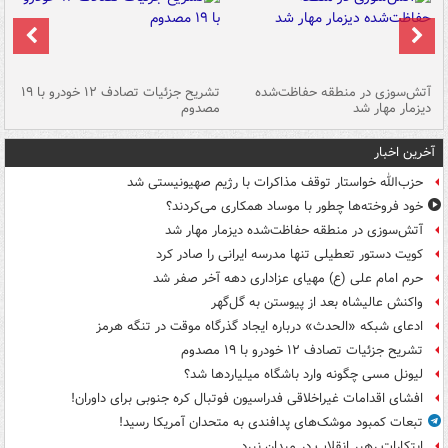
تصادف مرگبار در محور اهواز–شوش ۲
آتش‌سوزی در منطقه حفاظت‌شده
تشریح جزئیات تصادف ۱۲ خودرو با ۱۹
پا
دیزمار مهار شد
مصدوم
آخرین اخبار
حزب‌الله خواستار توقف مذاکرات با رژیم صهیونیستی شد
خود فروخته‌ها چطور با موساد همکاری می‌کردند؟
آتش‌سوزی در منطقه حفاظت‌شده دیزمار مهار شد
کویت دستور تعطیلی تنها مدرسه ایرانی را صادر کرد
حرم امام علی (ع) مهیای عزاداری دهه آخر صفر شد
واکنش عالیشاه بعد از پیوستن به گل‌گهر
ادعای شبکه «الحدث» درباره ایجاد گذرگاه موقت در تنگه هرمز
تشریح جزئیات تصادف ۱۲ خودرو با ۱۹ مصدوم
لیونل مسی چگونه وارد باشگاه میلیاردها شد؟
افشای اقدامات غیراخلاقی فدراسیون فوتبال کره جنوبی برای داوران!
تبعات کمبود موشک‌های پدافندی به متحدان آمریکا رسید!
ابتکارات رهبر انقلاب در میدان نبرد