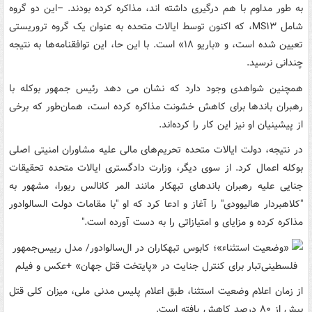
به طور مداوم با هم درگیری داشته اند، مذاکره کرده بودند. –این دو گروه
شامل MS۱۳، که اکنون توسط ایالات متحده به عنوان یک گروه تروریستی
تعیین شده است، و «باریو ۱۸» است. با این حا، این توافقنامه‌ها به نتیجه
چندانی نرسید.
همچنین شواهدی وجود دارد که نشان می دهد رئیس جمهور بوکله با
رهبران باندها برای کاهش خشونت مذاکره کرده است، همان‌طور که برخی
از پیشینیان او نیز این کار را کرده‌اند.
در نتیجه، دولت ایالات متحده تحریم‌های مالی علیه مشاوران امنیتی اصلی
بوکله اعمال کرد. از سوی دیگر، وزارت دادگستری ایالات متحده تحقیقات
جنایی علیه رهبران باندهای تبهکار مانند المر کانالس ریورا، مشهور به
"کلاهبردار هالیوودی" را آغاز و ادعا کرد که او "با مقامات دولت السالوادور
مذاکره کرده و مزایای و امتیازاتی را به دست آورده است."
از زمان اعلام وضعیت استثنا، طبق اعلام پلیس مدنی ملی، میزان کلی قتل
بیش از ۸۰ درصد کاهش یافته است.