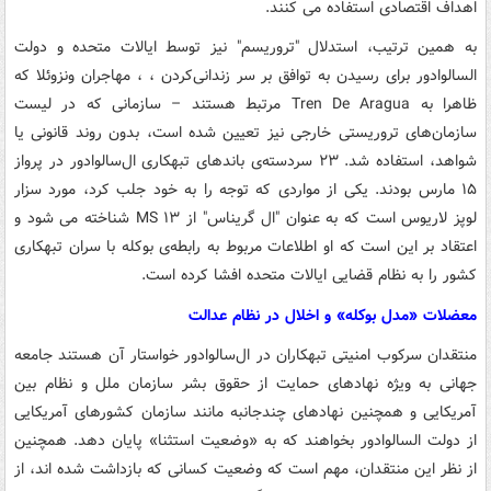
اهداف اقتصادی استفاده می کنند.
به همین ترتیب، استدلال "تروریسم" نیز توسط ایالات متحده و دولت
السالوادور برای رسیدن به توافق بر سر زندانی‌کردن ، ، مهاجران ونزوئلا که
ظاهرا به Tren De Aragua مرتبط هستند – سازمانی که در لیست
سازمان‌های تروریستی خارجی نیز تعیین شده است، بدون روند قانونی یا
شواهد، استفاده شد. ۲۳ سردسته‌ی باندهای تبهکاری ال‌سالوادور در پرواز
۱۵ مارس بودند. یکی از مواردی که توجه را به خود جلب کرد، مورد سزار
لوپز لاریوس است که به عنوان "ال گریناس" از MS ۱۳ شناخته می شود و
اعتقاد بر این است که او اطلاعات مربوط به رابطه‌ی بوکله با سران تبهکاری
کشور را به نظام قضایی ایالات متحده افشا کرده است.
معضلات «مدل بوکله» و اخلال در نظام عدالت
منتقدان سرکوب امنیتی تبهکاران در ال‌سالوادور خواستار آن هستند جامعه
جهانی به ویژه نهادهای حمایت از حقوق بشر سازمان ملل و نظام بین
آمریکایی و همچنین نهادهای چندجانبه مانند سازمان کشورهای آمریکایی
از دولت السالوادور بخواهند که به «وضعیت استثنا» پایان دهد. همچنین
از نظر این منتقدان، مهم است که وضعیت کسانی که بازداشت شده اند، از