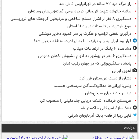
راز مرگ مرد ۷۲ ساله در تهرانپارس فاش شد
بیانیه خانواده شهید لاریجانی درباره برخی گمانه‌زنی‌های رسانه‌ای
دستگیری ۸ نفر از اشرار مسلح شاخص و مرتبطین گروهک های تروریستی
موج بارش‌های تابستانه در راه ۱۱ استان
درگیری لفظی ترامپ و هگزث بر سر کمبود ذخایر موشکی
قرار بود ایران به زانو درآید، اما به ابرقدرت منطقه تبدیل شد!
مشاهده ۴ پلنگ در ارتفاعات میناب
دستگیری ۶ نفر در بهشهر به اتهام تشویش اذهان عمومی
پادشاه سنگین‌وزنی که در جهان رقیب ندارد
آهوی ایرانی
دشان از دست عربستان فرار کرد
ونس: ایرانی‌ها مذاکره‌کنندگان سرسختی هستند
دردسر جدید برای سرخپوشان
عربستان فرمانده ائتلاف دریایی چندملیتی را منصوب کرد
۸۰۰ سازۀ آمریکایی خاکستر شد
قابی زیبا از قلعه بابک آذربایجان شرقی
حوادث