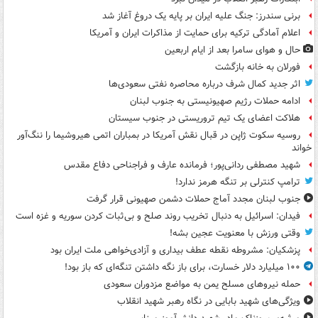
برنی سندرز: جنگ علیه ایران بر پایه یک دروغ آغاز شد
اعلام آمادگی ترکیه برای حمایت از مذاکرات ایران و آمریکا
حال و هوای سامرا بعد از ایام اربعین
فورلان به خانه بازگشت
اثر جدید کمال شرف درباره محاصره نفتی سعودی‌ها
ادامه حملات رژیم صهیونیستی به جنوب لبنان
هلاکت اعضای یک تیم تروریستی در جنوب سیستان
روسیه سکوت ژاپن در قبال نقش آمریکا در بمباران اتمی هیروشیما را ننگ‌آور
خواند
شهید مصطفی ردانی‌پور؛ فرمانده عارف و فراجناحی دفاع مقدس
ترامپ کنترلی بر تنگه هرمز ندارد!
جنوب لبنان مجدد آماج حملات دشمن صهیونی قرار گرفت
فیدان: اسرائیل به دنبال تخریب روند صلح و بی‌ثبات کردن سوریه و غزه است
وقتی ورزش با معنویت عجین بشه!
پزشکیان: مشروطه نقطه عطف بیداری و آزادی‌خواهی ملت ایران بود
۱۰۰ میلیارد دلار خسارت، برای باز نگه داشتن تنگه‌ای که باز بود!
حمله نیروهای مسلح یمن به مواضع مزدوران سعودی
ویژگی‌های شهید بابایی در نگاه رهبر شهید انقلاب