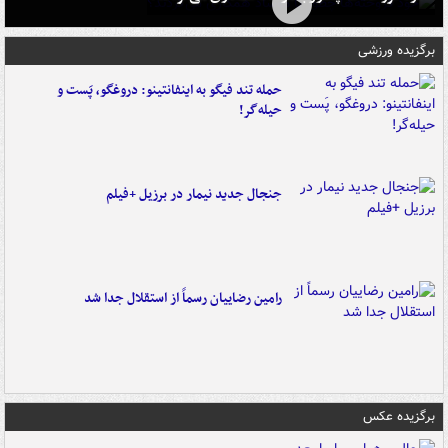
برگزیده ورزشی
حمله تند فیگو به اینفانتینو: دروغگو، پَست‌ و
حیله‌گر!
جنجال جدید نیمار در برزیل +فیلم
رامین رضاییان رسماً از استقلال جدا شد
برگزیده عکس