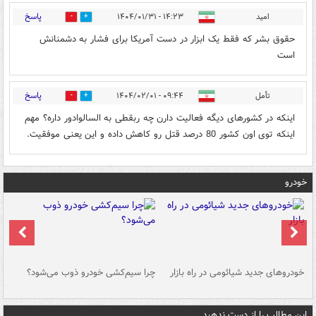
پاسخ
امید
۱۴:۲۳ - ۱۴۰۴/۰۱/۳۱
3
2
حقوق بشر که فقط یک ابزار در دست آمریکا برای فشار به دشمنانش
است
پاسخ
تأمل
۰۹:۴۴ - ۱۴۰۴/۰۲/۰۱
0
4
اینکه در کشورهای دیگه فعالیت دارن چه ربقطی به السالوادور داره؟ مهم
اینکه توی اون کشور 80 درصد قتل رو کاهش داده و این یعنی موفقیت.
خودرو
خودروهای جدید شیائومی در راه بازار
چرا سیم‌کشی خودرو ذوب می‌شود؟
شو
این مطالب را از دست ندهید....