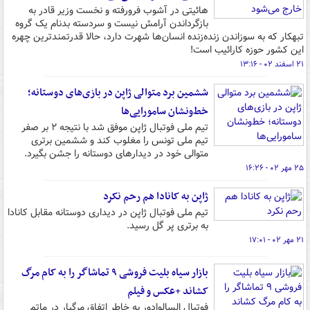
هائیتی در آشوب فرورفته و نخست وزیر قادر به
بازگرداندن آرامش نیست و سردسته بدنام یک گروه
تبهکار که به سوزاندن زنده‌زنده انسان‌ها شهرت دارد، حالا قدرتمندترین چهره
این کشور حوزه کارائیب است!
۲۱ اسفند ۰۲ - ۱۳:۱۶
ششمین برد متوالی ژاپن در بازی‌های دوستانه؛
خط‌ونشان سامورایی‌ها
تیم ملی فوتبال ژاپن موفق شد با نتیجه ۲ بر صفر
تیم ملی تونس را مغلوب کند و ششمین برتری
متوالی خود در دیدارهای دوستانه را جشن بگیرد.
۲۵ مهر ۰۲ - ۱۶:۲۶
ژاپن به کانادا هم رحم نکرد
تیم ملی فوتبال ژاپن در دیداری دوستانه مقابل کانادا
به برتری پر گل رسید.
۲۱ مهر ۰۲ - ۱۷:۰۱
بازار سیاه بلیت فروشی ۹ تماشاگر را به کام مرگ
کشاند +عکس و فیلم
فوتبال السالوادور به خاطر اتفاق مرگبار در ماتم