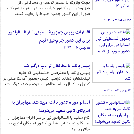
دولت ونزوئلا با صدور توصیه‌ای مسافرتی، از
شهروندان این کشور خواست تا در سفر به آمریکا یا
عبور از این کشور جانب احتیاط را رعایت کنند.
۲۸ اسفند ۰۳ - ۱۴:۱۳
اقدامات رییس جمهور فلسطینی تبار السالوادور
برای این کشور جرم‌خیز+فیلم
۱۵ بهمن ۰۳ - ۱۱:۳۹
پلیس پاناما با مخالفان ترامپ درگیر شد
پلیس پاناما با معترضان خشمگینی که علیه
تهدیدهای دونالد ترامپ رئیس جمهور آمریکا مبنی بر
کنترل بر کانال پاناما تظاهرات کرده بودند، درگیر شد.
۱۳ بهمن ۰۳ - ۰۹:۲۰
السالوادور «کشور ثالث امن» شد؛ مهاجران به
آمریکای لاتین تبعید می‌شوند!
کاخ سفید با السالوادور نیز بر سر اخراج مهاجران از
آمریکا و تبعید آنها به این کشور آمریکای لاتین به
توافق رسید.