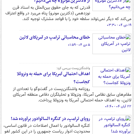
از «دکترین مونرو» چه می‌دانیم؟
قدرتی که به جای حقوق بین‌الملل به اسناد قرن
نوزدهمی (دکترین مونرو) پناه می‌برد در واقع اعتراف
می‌کند که دیگر نمی‌تواند سلطه خود را با قواعد مشترک توجیه کند.
۱۹ دی ۰۴ - ۰۳:۳۰
خطای محاسباتی ترامپ در آمریکای لاتین
۵ دی ۰۴ - ۰۱:۵۹
واشنگتن‌پست بررسی کرد:
اهداف احتمالی آمریکا برای حمله به ونزوئلا
کجاست؟
روزنامه واشنگتن‌پست در گفت‌وگو با تعدادی از
مقام‌های سابق نظامی آمریکا، ونزوئلا و تحلیلگران دفاعی منطقه آمریکای
لاتین، به اهداف حمله احتمالی آمریکا به ونزوئلا پرداخت.
۲۲ آبان ۰۴ - ۰۶:۴۰
رویای ترامپ، در کنگره السالوادور برآورده شد!
کنگره السالوادور با اعمال اصلاحات در قانون اساسی،
محدودیت ادوار ریاست جمهوری را در این کشور لغو