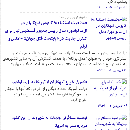
پیشنهاد کرد.
۱ اردیبهشت ۰۴ - ۱۸:۲۲
مشرق گزارش می‌دهد؛
«وضعیت استثناء»؛ کابوس تبهکاران در
ال‌سالوادور/ مدل رییس‌جمهور فلسطینی‌تبار برای
کنترل جنایت در «پایتخت قتل جهان» +عکس و
فیلم
دولت ال‌سالوادور بر سیاست سختگیرانه ضدتبهکاری خود تاکید می کند و
استراتژی خود را به عنوان "مدل بوکله"، با هدف گسترش آن به سایر کشورهای
منطقه، ترویج داده است. استراتژی کنترل جنایت در «پایتخت قتل جهان».
۳۱ فروردین ۰۴ - ۰۹:۲۲
عکس/ اخراج تبهکاران از آمریکا به ال‌سالوادور
دولت آمریکا تعداد دیگری از افرادی که آنها را تبهکار
و عضو گروه‌های جنایتکار می‌نامد به ال‌سالوادور
اخراج کرد.
۲۶ فروردین ۰۴ - ۱۷:۳۱
توصیه مسافرتی ونزوئلا به شهروندان این کشور
درباره سفر به آمریکا