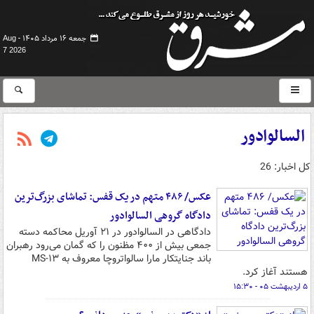
جمعه ۱۶ مرداد ۱۴۰۵ -
Aug
7 2026
السالوادور
کل اخبار: 26
عکس/ ۴۸۶ متهم در یک قفس: تماشای بزرگ‌ترین
دادگاه گروهی السالوادور
دادگاهی در السالوادور در ۲۱ آوریل محاکمه دسته
جمعی بیش از ۴۰۰ مظنون را که گمان می‌رود رهبران
باند جنایتکار مارا سالواتروچا معروف به MS-۱۳
هستند آغاز کرد.
۵ اردیبهشت ۰۵ - ۱۵:۳۰