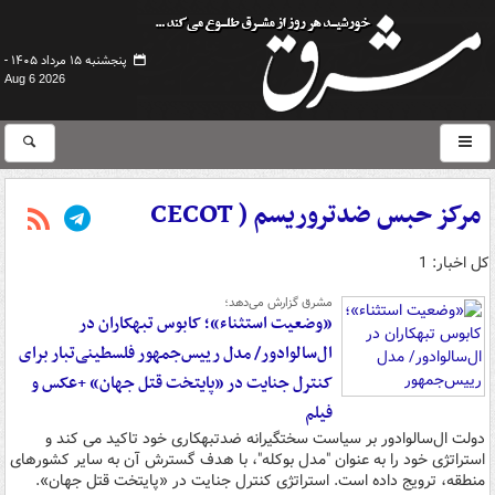
پنجشنبه ۱۵ مرداد ۱۴۰۵ -
Aug 6 2026
مرکز حبس ضدتروریسم ( CECOT
کل اخبار: 1
مشرق گزارش می‌دهد؛
«وضعیت استثناء»؛ کابوس تبهکاران در
ال‌سالوادور/ مدل رییس‌جمهور فلسطینی‌تبار برای
کنترل جنایت در «پایتخت قتل جهان» +عکس و
فیلم
دولت ال‌سالوادور بر سیاست سختگیرانه ضدتبهکاری خود تاکید می کند و
استراتژی خود را به عنوان "مدل بوکله"، با هدف گسترش آن به سایر کشورهای
منطقه، ترویج داده است. استراتژی کنترل جنایت در «پایتخت قتل جهان».